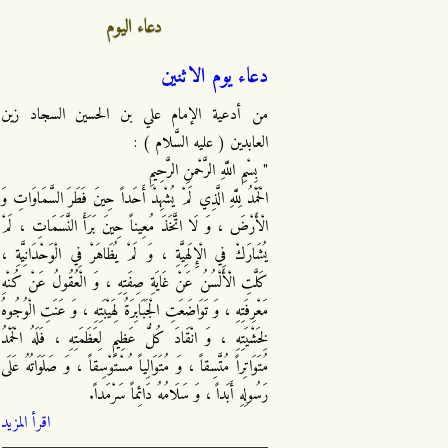
دعاء اليوم
دعاء يوم الاثنين
من أدعية الإمام علي بن الحسين السجاد زين
العابدين ( عليه السَّلام ) :
" بِسْمِ اللَّهِ الرَّحْمنِ الرَّحِيمِ
الْحَمْدُ لِلَّهِ الَّذِي لَمْ يُشْهِدْ أَحَداً حِينَ فَطَرَ السَّمَاوَاتِ وَ
الْأَرْضَ ، وَ لَا اتَّخَذَ مُعِيناً حِينَ بَرَأَ النَّسَمَاتِ ، لَمْ
يُشَارَكْ فِي الْإِلَهِيَّةِ ، وَ لَمْ يُظَاهَرْ فِي الْوَحْدَانِيَّةِ ،
كَلَّتِ الْأَلْسُنُ عَنْ غَايَةِ صِفَتِهِ ، وَ الْعُقُولُ عَنْ كُنْهِ
مَعْرِفَتِهِ ، وَ تَوَاضَعَتِ الْجَبَابِرَةُ لِهَيْبَتِهِ ، وَ عَنَتِ الْوُجُوهُ
لِخَشْيَتِهِ ، وَ انْقَادَ كُلُّ عَظِيمٍ لِعَظَمَتِهِ ، فَلَهُ الْحَمْدُ
مُتَوَاتِراً مُتَّسِقاً ، وَ مُتَوَالِياً مُسْتَوْسِقاً ، وَ صَلَوَاتُهُ عَلَى
رَسُولِهِ أَبَداً ، وَ سَلَامُهُ دَائِماً سَرْمَداً.
اقرأ المزيد