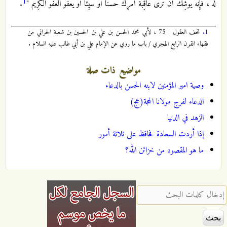
1
لَهُ ، فَإِنَّهُ يُوشِكُ أَنْ تَرَى عَاقِبَةَ أَمْرِكَ حَسَناً أَوْ سَيِّئاً أَوْ يَعْفُوَ الْعَفُوُّ الْكَرِيمُ "
.
1.
تحف العقول : 75 ، لأبي محمد الحسن بن علي بن الحسين بن شعبة الحراني من
فقهاء القرن الرابع الهجري / باب ما روي عن الإمام علي بن أبي طالب عليه السلام .
مواضيع ذات صلة
وصية امير المؤمنين لابنه الحسن بالدعاء
الدعاء لفرج مولانا الحجة(عج)
الزهد في الدنيا
إذا أردت السعادة فحافظ على ثلاثة أمور
ما هو المقصود من خزائن الله؟
‏إدخال كلمات البحث ‏