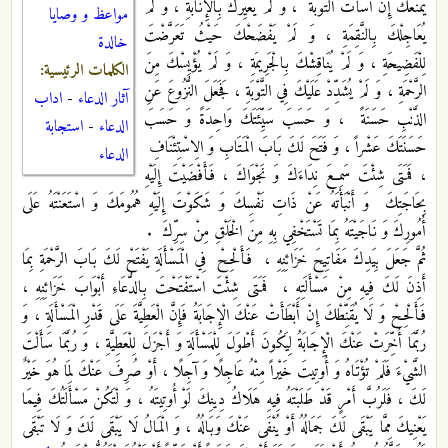
يَمْنَعْكَ إِنْ أَسَأْتَ التَّوْبَةَ ، وَ لَمْ يُعَيِّرْكَ بِالْإِنَابَةِ ، وَ لَمْ
مواعظ و وصايا
يُعَاجِلْكَ بِالنَّقِمَةِ ، وَ لَمْ يَفْضَحْكَ حَيْثُ تَعَرَّضْتَ
خالدة
لِلْفَضِيحَةِ ، وَ لَمْ يُنَاقِشْكَ بِالْجَرِيمَةِ ، وَ لَمْ يُؤْيِسْكَ مِنَ
الكلمات الرئيسية:
الرَّحْمَةِ ، وَ لَمْ يُشَدِّدْ عَلَيْكَ فِي التَّوْبَةِ ، فَجَعَلَ النُّزُوعَ عَنِ
آثار الدعاء
-
اداب
الذَّنْبِ حَسَنَةً ، وَ حَسَبَ سَيِّئَتَكَ وَاحِدَةً وَ حَسَبَ
الدعاء
-
استجابة
حَسَنَتَكَ عَشْراً ، وَ فَتَحَ لَكَ بَابَ الْمَتَابِ وَ الِاسْتِئْنَافِ‏
الدعاء
، فَمَتَى شِئْتَ سَمِعَ نِدَاءَكَ وَ نَجْوَاكَ ، فَأَفْضَيْتَ إِلَيْهِ
بِحَاجَتِكَ‏ وَ أَنْبَأْتَهُ عَنْ ذَاتِ نَفْسِكَ وَ شَكَوْتَ إِلَيْهِ هُمُومَكَ وَ اسْتَعَنْتَهُ عَلَى
أُمُورِكَ وَ نَاجَيْتَهُ بِمَا تَسْتَخْفِي بِهِ مِنَ الْخَلْقِ مِنْ سِرِّكَ‏ .
ثُمَّ جَعَلَ بِيَدِكَ مَفَاتِيحَ خَزَائِنِهِ ، فَأَلْحِحْ‏ فِي الْمَسْأَلَةِ يَفْتَحْ لَكَ بَابَ الرَّحْمَةِ بِمَا
أَذِنَ لَكَ فِيهِ مِنْ مَسْأَلَتِهِ ، فَمَتَى شِئْتَ اسْتَفْتَحْتَ بِالدُّعَاءِ أَبْوَابَ خَزَائِنِهِ ،
فَأَلْحِحْ وَ لَا يُقَنِّطْكَ إِنْ أَبْطَأَتْ عَنْكَ الْإِجَابَةُ فَإِنَّ الْعَطِيَّةَ عَلَى قَدْرِ الْمَسْأَلَةِ ، وَ
رُبَّمَا أُخِّرَتْ عَنْكَ الْإِجَابَةُ لِيَكُونَ أَطْوَلَ لِلْمَسْأَلَةِ وَ أَجْزَلَ لِلْعَطِيَّةِ ، وَ رُبَّمَا سَأَلْتَ
الشَّيْ‏ءَ فَلَمْ تُؤْتَاهُ وَ أُوتِيتَ خَيْراً مِنْهُ عَاجِلًا وَ آجِلًا ، أَوْ صُرِفَ عَنْكَ لِمَا هُوَ خَيْرٌ
لَكَ ، فَلَرُبَّ أَمْرٍ قَدْ طَلَبْتَهُ فِيهِ هَلَاكُ دِينِكَ لَوْ أُوتِيتَهُ ، وَ لْتَكُنْ مَسْأَلَتُكَ فِيمَا
يَعْنِيكَ مِمَّا يَبْقَى لَكَ جَمَالُهُ أَوْ يُنْفَى عَنْكَ وَبَالُهُ ، وَ الْمَالُ لَا يَبْقَى لَكَ وَ لَا تَبْقَى