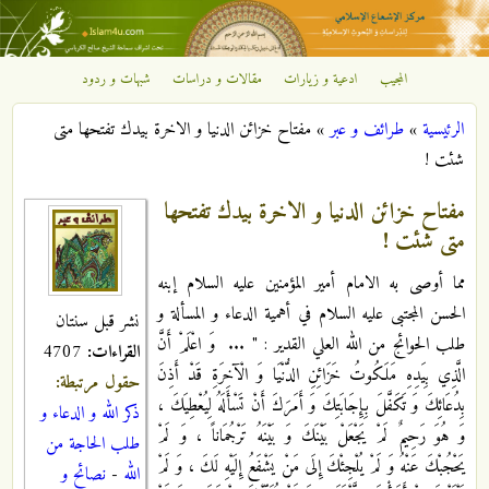
تجاوز إلى المحتوى الرئيسي
المجيب
ادعية و زيارات
مقالات و دراسات
شبهات و ردود
مركز
الرئيسية
»
طرائف و عبر
»
مفتاح خزائن الدنيا و الاخرة بيدك تفتحها متى
الإشعاع
أنت هنا
شئت !
الإسلامي
مفتاح خزائن الدنيا و الاخرة بيدك تفتحها
متى شئت !
مما أوصى به الامام أمير المؤمنين عليه السلام إبنه
الحسن المجتبى عليه السلام في أهمية الدعاء و المسألة و
نشر قبل سنتان
طلب الحوائج من الله العلي القدير : " ... وَ اعْلَمْ أَنَّ
القراءات:
4707
الَّذِي بِيَدِهِ مَلَكُوتُ خَزَائِنِ الدُّنْيَا وَ الْآخِرَةِ قَدْ أَذِنَ
حقول مرتبطة:
بِدُعَائِكَ وَ تَكَفَّلَ بِإِجَابَتِكَ وَ أَمَرَكَ‏ أَنْ‏ تَسْأَلَهُ‏ لِيُعْطِيَكَ‏ ،
ذكر الله و الدعاء و
وَ هُوَ رَحِيمٌ لَمْ يَجْعَلْ بَيْنَكَ وَ بَيْنَهُ تَرْجُمَاناً ، وَ لَمْ
طلب الحاجة من
يَحْجُبْكَ عَنْهُ وَ لَمْ يُلْجِئْكَ إِلَى مَنْ يَشْفَعُ إِلَيْهِ لَكَ ، وَ لَمْ
الله
-
نصائح و