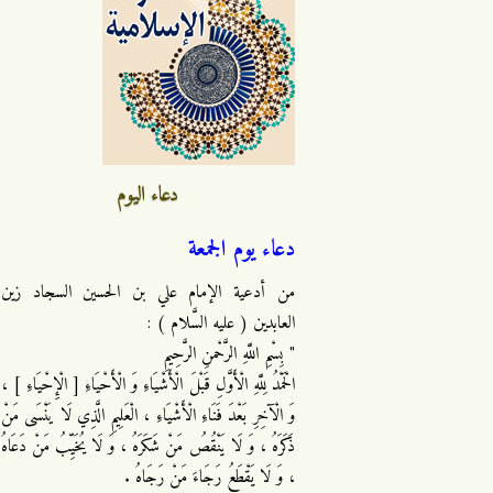
دعاء اليوم
دعاء يوم الجمعة
من أدعية الإمام علي بن الحسين السجاد زين
العابدين ( عليه السَّلام ) :
" بِسْمِ اللَّهِ الرَّحْمنِ الرَّحِيمِ
الْحَمْدُ لِلَّهِ الْأَوَّلِ قَبْلَ الْأَشْيَاءِ وَ الْأَحْيَاءِ [ الْإِحْيَاءِ ] ،
وَ الْآخِرِ بَعْدَ فَنَاءِ الْأَشْيَاءِ ، الْعَلِيمِ الَّذِي لَا يَنْسَى مَنْ
ذَكَرَهُ ، وَ لَا يَنْقُصُ مَنْ شَكَرَهُ ، وَ لَا يُخَيِّبُ مَنْ دَعَاهُ
، وَ لَا يَقْطَعُ رَجَاءَ مَنْ رَجَاهُ .