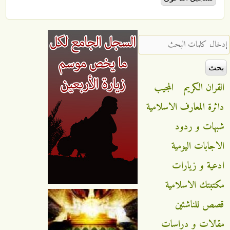
ال كلمات البحث ‏
قران الكريم
المجيب
ئرة المعارف الاسلامية
هات و ردود
اجابات اليومية
عية و زيارات
تبتك الاسلامية
ص للناشئين
الات و دراسات