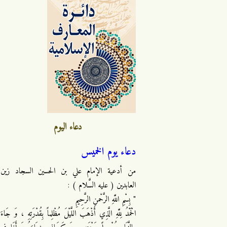
دعاء اليوم
دعاء يوم الخميس
من أدعية الإمام علي بن الحسين السجاد زين
العابدين ( عليه السَّلام ) :
" بِسْمِ اللَّهِ الرَّحْمنِ الرَّحِيمِ
الْحَمْدُ لِلَّهِ الَّذِي أَذْهَبَ اللَّيْلَ مُظْلِماً بِقُدْرَتِهِ ، وَ جَاءَ