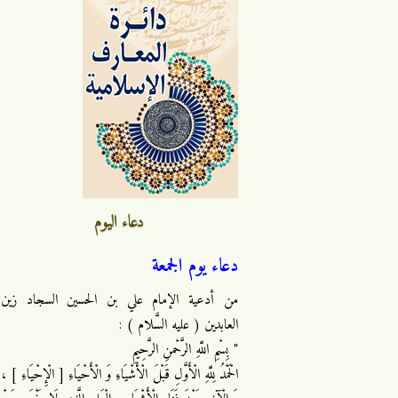
دعاء اليوم
دعاء يوم الجمعة
من أدعية الإمام علي بن الحسين السجاد زين
العابدين ( عليه السَّلام ) :
" بِسْمِ اللَّهِ الرَّحْمنِ الرَّحِيمِ
الْحَمْدُ لِلَّهِ الْأَوَّلِ قَبْلَ الْأَشْيَاءِ وَ الْأَحْيَاءِ [ الْإِحْيَاءِ ] ،