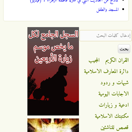
نماذج من احاديث النبي في منزلة فاطمة الزهراء 1 (فيديو)
المسجد والطفل
‏إدخال كلمات البحث ‏
القران الكريم
المجيب
دائرة المعارف الاسلامية
شبهات و ردود
الاجابات اليومية
ادعية و زيارات
مكتبتك الاسلامية
قصص للناشئين