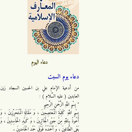
دعاء اليوم
دعاء يوم السبت
من أدعية الإمام علي بن الحسين السجاد زين
العابدين ( عليه السَّلام ) :
" بِسْمِ اللَّهِ الرَّحْمنِ الرَّحِيمِ
بِسْمِ اللَّهِ كَلِمَةِ الْمُعْتَصِمِينَ ، وَ مَقَالَةِ الْمُتَحَرِّزِينَ ، وَ
أَعُوذُ بِاللَّهِ مِنْ جَوْرِ الْجَائِرِينَ ، وَ كَيْدِ الْحَاسِدِينَ ، وَ
بَغْيِ الطَّاغِينَ ، وَ أَحْمَدُهُ فَوْقَ حَمْدِ الْحَامِدِينَ .