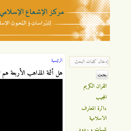
مركز
الإشعاع
‏إدخال كلمات البحث ‏
الرئيسية
أنت هنا
الإسلامي
هل أئمة المذاهب الأربعة هم ت
القران الكريم
المجيب
دائرة المعارف
الاسلامية
شبهات و ردود