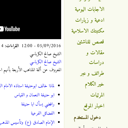
الاجابات اليومية
ادعية و زيارات
مكتبتك الاسلامية
قصص للناشئين
05/09/2016 - 12:00
القراءات:
7714
مقالات و
الشيخ صالح الكرباسي
دراسات
الشيخ صالح الكرباسي
المعروف عن أئمة المذاهب الأربعة بأنهم ا
طرائف و عبر
خير الكلام
لماذا خالف ابوحنيفة استاذه الامام 
المرئيات
ابو حنيفة النعمان و القياس
رافضي يسأل ابا حنيفة
اخبار الموقع
الفضائل الفرعية
دخول المستخدم
الإمام الصادق (ع) وتأسيس المذهب