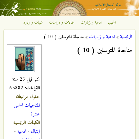
تجاوز إلى المحتوى الرئيسي
المجيب
ادعية و زيارات
مقالات و دراسات
شبهات و ردود
مركز
الرئيسية
»
ادعية و زيارات
»
مناجاة المتوسلين ( 10 )
الإشعاع
أنت هنا
مناجاة المتوسلين ( 10 )
الإسلامي
نشر قبل 25 سنة
القراءات:
63882
حقول مرتبطة:
المناجيات الخمس
عشرة
الكلمات الرئيسية:
ابتهال
-
ادعية
-