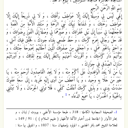
الْمُنَاجَاةُ الْعَاشِرَةُ مُنَاجَاةُ الْمُتَوَسِّلِينَ ، لِيَوْمِ الْأَحَدِ :
بِسْمِ اللَّهِ الرَّحْمَنِ الرَّحِيمِ
إِلَهِي لَيْسَ لِي وَسِيلَةٌ إِلَيْكَ إِلَّا عَوَاطِفُ رَأْفَتِكَ ، وَ لَا لِي ذَرِيعَةٌ إِلَيْكَ إِلَّا
عَوَاطِفُ رَحْمَتِكَ ، وَ شَفَاعَةُ نَبِيِّكَ نَبِيِّ الرَّحْمَةِ وَ مُنْقِذِ الْأُمَّةِ مِنَ الْغُمَّةِ ،
فَاجْعَلْهُمَا لِي سَبَباً إِلَى نَيْلِ غُفْرَانِكَ ، وَ صَيِّرْهُمَا لِي وُصْلَةً إِلَى الْفَوْزِ بِرِضْوَانِكَ ، وَ
قَدْ حَلَّ رَجَائِي بِحَرَمِ كَرَمِكَ ، وَ حَطَّ طَمَعِي بِفِنَاءِ جُودِكَ ، فَحَقِّقْ فِيكَ أَمَلِي ،
وَ اخْتِمْ بِالْخَيْرِ عَمَلِي ، وَ اجْعَلْنِي مِنْ صَفْوَتِكَ الَّذِينَ أَحْلَلْتَهُمْ بُحْبُوحَةَ جَنَّتِكَ ، وَ
بَوَّأْتَهُمْ دَارَ كَرَامَتِكَ ، وَ أَقْرَرْتَ أَعْيُنَهُمْ بِالنَّظَرِ إِلَيْكَ يَوْمَ لِقَائِكَ ، وَ أَوْرَثْتَهُمْ
مَنَازِلَ الصِّدْقِ فِي جِوَارِكَ .
يَا مَنْ لَا يَفِدُ الْوَافِدُونَ عَلَى أَكْرَمَ مِنْهُ ، وَ لَا يَجِدُ الْقَاصِدُونَ أَرْحَمَ مِنْهُ ، يَا
خَيْرَ مَنْ خَلَا بِهِ وَحِيدٌ ، وَ يَا أَعْطَفَ مَنْ أَوَى إِلَيْهِ طَرِيدٌ ، إِلَى سَعَةِ عَفْوِكَ
مَدَدْتُ يَدِي ، وَ بِذَيْلِ كَرَمِكَ أَعْلَقْتُ كَفِّي ، فَلَا تُولِنِي الْحِرْمَانَ ، وَ لَا تَبْتَلِنِي
1
بِالْخَيْبَةِ وَ الْخُسْرَانِ ، يَا سَمِيعَ الدُّعَاءِ "
.
1.
الصحيفة السجادية الكاملة : 318 ، طبعة مؤسسة الأعلمي ، بيروت / لبنان ، و
بحار الأنوار ( الجامعة لدرر أخبار الأئمة الأطهار ( عليهم السلام ) ) : 91 / 149 ،
للعلامة الشيخ محمد باقر المجلسي ، المولود بإصفهان سنة : 1037 ، و المتوفى بها سنة :