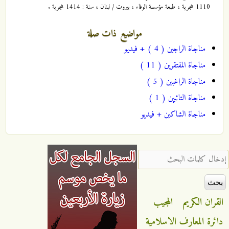
1110 هجرية ، طبعة مؤسسة الوفاء ، بيروت / لبنان ، سنة : 1414 هجرية .
مواضيع ذات صلة
مناجاة الراجين ( 4 ) + فيديو
مناجاة المفتقرين ( 11 )
مناجاة الراغبين ( 5 )
مناجاة التائبين ( 1 )
مناجاة الشاكين + فيديو
‏إدخال كلمات البحث ‏
القران الكريم
المجيب
دائرة المعارف الاسلامية