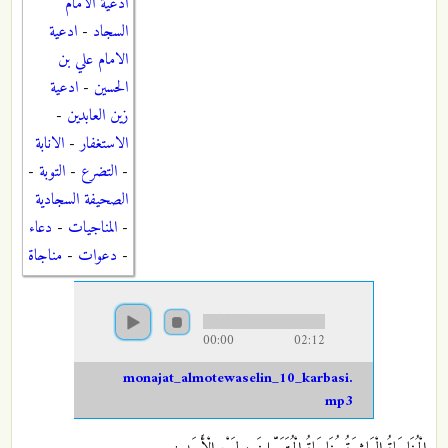
ادعية الامام
السجاد
-
ادعية
الامام علي بن
الحسين
-
ادعية
زين العابدين
-
الاستغفار
-
الانابة
-
التضرع
-
التوبة
-
الصحيفة السجادية
-
المناجيات
-
دعاء
-
دعوات
-
مناجاة
00:00
02:12
monajat_almotewaselin_10_karbasi.
mp3