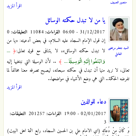
منصور العسيف
اقرأ المزيد
يا من لا تبدل حكمته الوسائل
31/12/2017 - 06:00
القراءات:
11084
التعليقات:
0
إن قول الإمام السجاد عليه السلام، في بعض أدعيته: «يا من
السيد جعفر مرتضى
...
لا تبدل حكمته الوسائل»، لا يتنافى مع قوله تعالى:
﴿
العاملي
وَابْتَغُوا إِلَيْهِ الْوَسِيلَةَ ...
﴾
.. لأن الوسيلة التي نبتغيها إليه
تعالى، لا نريد منها أن تبدل في حكمته سبحانه، ليصبح تصرفه معنا مخالفاً لما
تفرضه الحكمة.. التي هي وضع الأشياء في مواضعها..
اقرأ المزيد
دعاء للوالدين
02/01/2017 - 19:00
القراءات:
201257
التعليقات:
3
وَ كَانَ مِنْ دُعَائِهِ (اي الامام علي بن الحسين السجاد، رابع ائمة اهل البيت)