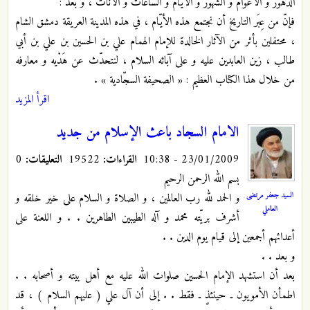
الدهور و الأعوام و الشهور و الأيّام و الساعات و الآنات ، و بعد :
فإنّ من عِبَر التاريخ أن نجتمع هذه الأيّام ، في هذه المدينة العريقة دمشق الشام
، محتفلين بأثر من الآثار الخالدة للإمام الهمام علي بن الحسين بن علي بن أبي
طالب ، زين العابدين عليه و على آبائه السلام ، لنتحدّث عن هَدْيه و معارفه
من خلال هذا الكتاب العظيم : « الصحيفة السجّادية » .
اقرأ المزيد
الامام السجاد باعث الإسلام من جديد
23/01/2009 - 10:38
القراءات:
19522
التعليقات:
0
بسم الله الرحمن الرحيم
السيد جعفر مرتضى
و الحمد لله رب العالمين ، و الصلاة و السلام على خير خلقه و
العاملي
أشرف بريّته محمد و آله الطيبين الطاهرين . . و اللعنة على
أعدائهم أجمعين إلى قيام يوم الدين . .
و بعد . .
بعد أن استشهد الإمام الحسين صلوات الله عليه مع أهل بيته و أصحابه . .
اطمأن الأمويون ـ حينئذٍ ـ فقط . . إلى أن آل علي ( عليهم السلام ) ، قد