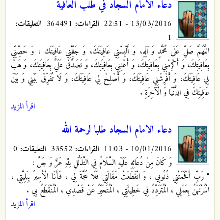
دعاء الامام السجاد في طلب العافية
13/03/2016 - 22:51
القراءات:
364491
التعليقات:
1
اللَّهُمَّ صَلِّ عَلَى مُحَمَّدٍ وَ آلِهِ، وَ أَلْبِسْنِي عَافِيَتَكَ، وَ جَلِّلْنِي عَافِيَتَك ، وَ حَصِّنِّي
بِعَافِيَتِكَ، وَ أَكْرِمْنِي بِعَافِيَتِكَ، وَ أَغْنِنِي بِعَافِيَتِكَ، وَ تَصَدَّقْ عَلَيَّ بِعَافِيَتِكَ، وَ هَبْ
لِي عَافِيَتَكَ، وَ أَفْرِشْنِي عَافِيَتَكَ، وَ أَصْلِحْ لِي عَافِيَتَكَ، وَ لَا تُفَرِّقْ بَيْنِي وَ بَيْنَ
عَافِيَتِكَ فِي الدُّنْيَا وَ الْآخِرَةِ .
اقرأ المزيد
دعاء الامام السجاد طلبا لرحمة الله
10/01/2016 - 11:03
القراءات:
33552
التعليقات:
0
وَ كَانَ مِنْ دُعَائِهِ عَلَيْهِ السَّلَامُ فِي التَّذَلُّلِ لِلَّهِ عَزَّ وَ جَلَّ :
" رَبِّ أَفْحَمَتْنِي ذُنُوبِي ، وَ انْقَطَعَتْ مَقَالَتِي فَلَا حُجَّةَ لِي ، فَأَنَا الْأَسِيرُ بِبَلِيَّتِي ،
الْمُرْتَهَنُ بِعَمَلِي ، الْمُتَرَدِّدُ فِي خَطِيئَتِي ، الْمُتَحَيِّرُ عَنْ قَصْدِي ، الْمُنْقَطَعُ بِي .
اقرأ المزيد