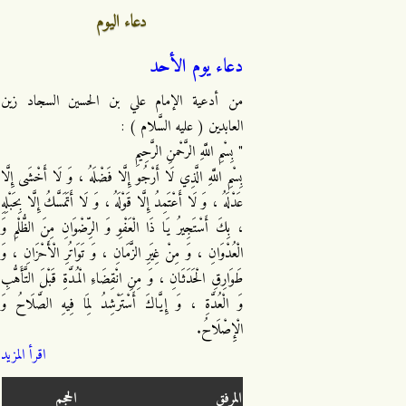
دعاء اليوم
دعاء يوم الأحد
من أدعية الإمام علي بن الحسين السجاد زين
العابدين ( عليه السَّلام ) :
" بِسْمِ اللَّهِ الرَّحْمنِ الرَّحِيمِ
بِسْمِ اللَّهِ الَّذِي لَا أَرْجُو إِلَّا فَضْلَهُ ، وَ لَا أَخْشَى إِلَّا
عَدْلَهُ ، وَ لَا أَعْتَمِدُ إِلَّا قَوْلَهُ ، وَ لَا أَتَمَسَّكُ إِلَّا بِحَبْلِهِ
، بِكَ أَسْتَجِيرُ يَا ذَا الْعَفْوِ وَ الرِّضْوَانِ مِنَ الظُّلْمِ وَ
الْعُدْوَانِ ، وَ مِنْ غِيَرِ الزَّمَانِ ، وَ تَوَاتُرِ الْأَحْزَانِ ، وَ
طَوَارِقِ الْحَدَثَانِ ، وَ مِنِ انْقِضَاءِ الْمُدَّةِ قَبْلَ التَّأَهُّبِ
وَ الْعُدَّةِ ، وَ إِيَّاكَ أَسْتَرْشِدُ لِمَا فِيهِ الصَّلَاحُ وَ
الْإِصْلَاحُ.
اقرأ المزيد
المرفق
الحجم