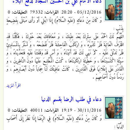
دعاء الامام علي بن الحسين السجاد لدفع البلاء
05/12/2016 - 20:20
القراءات:
79332
التعليقات:
0
وَ كَانَ مِنْ دُعَائِهِ (عَلَيْهِ السَّلَامُ) إِذَا ابْتُلِيَ أَوْ رَأَى مُبْتَلًى بِفَضِيحَةٍ
بِذَنْبٍ :
اللَّهُمَّ لَكَ الْحَمْدُ عَلَى سِتْرِكَ بَعْدَ عِلْمِكَ ، وَ مُعَافَاتِكَ بَعْدَ خُبْرِكَ ، فَكُلُّنَا قَدِ
اقْتَرَفَ الْعَائِبَةَ فَلَمْ تَشْهَرْهُ ، وَ ارْتَكَبَ الْفَاحِشَةَ فَلَمْ تَفْضَحْهُ ، وَ تَسَتَّرَ بِالْمَسَاوِئِ
فَلَمْ تَدْلُلْ عَلَيْهِ . كَمْ نَهْيٍ لَكَ قَدْ أَتَيْنَاهُ ، وَ أَمْرٍ قَدْ وَقَفْتَنَا عَلَيْهِ فَتَعَدَّيْنَاهُ ، وَ
سَيِّئَةٍ اكْتَسَبْنَاهَا ، وَ خَطِيئَةٍ ارْتَكَبْنَاهَا ، كُنْتَ الْمُطَّلِعَ عَلَيْهَا دُونَ النَّاظِرِينَ ، وَ
الْقَادِرَ عَلَى إِعْلَانِهَا فَوْقَ الْقَادِرِينَ ، كَانَتْ عَافِيَتُكَ لَنَا حِجَاباً دُونَ أَبْصَارِهِمْ ، وَ
رَدْماً دُونَ أَسْمَاعِهِمْ .
اقرأ المزيد
دعاء في طلب الرضا بقسم الدنيا
30/11/2016 - 19:19
القراءات:
40011
التعليقات:
0
وَ كَانَ مِنْ دُعَائِهِ (عَلَيْهِ السَّلَامُ) فِي الرِّضَا إِذَا نَظَرَ إِلَى أَصْحَابِ
الدُّنْيَا :