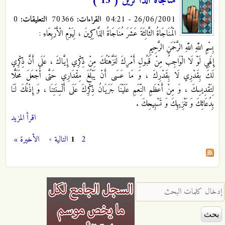
مناجاة الذاكرين ( 13 )
26/06/2001 - 04:21
القراءات:
70366
التعليقات:
0
الْمُنَاجَاةُ الثَّالِثَةَ عَشَرَ مُنَاجَاةُ الذَّاكِرِينَ ، لِيَوْمِ الْأَرْبِعَاءِ :
بِسْمِ اللَّهِ اللَّهِ الرَّحْمَنِ الرَّحِيمِ
إِلَهِي لَوْ لَا الْوَاجِبُ مِنْ قَبُولِ أَمْرِكَ لَنَزَّهْتُكَ مِنْ ذِكْرِي إِيَّاكَ ، عَلَى أَنَّ ذِكْرِي
لَكَ بِقَدْرِي لَا بِقَدْرِكَ ، وَ مَا عَسَى أَنْ يَبْلُغَ مِقْدَارِي حَتَّى أُجْعَلَ مَحَلًّا
لِتَقْدِيسِكَ ، وَ مِنْ أَعْظَمِ النِّعَمِ عَلَيْنَا جَرَيَانُ ذِكْرِكَ عَلَى أَلْسِنَتِنَا ، وَ إِذْنُكَ لَنَا
بِدُعَائِكَ وَ تَنْزِيهِكَ وَ تَسْبِيحِكَ .
اقرأ المزيد
2
1
التالية ›
الأخيرة »
الصفحات
‏إدخال كلمات البحث ‏