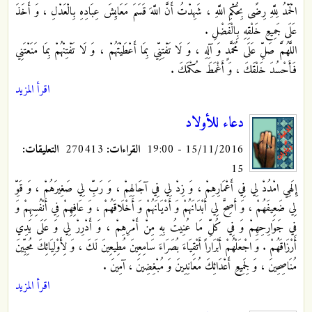
الْحَمْدُ لِلَّهِ رِضًى بِحُكْمِ اللَّهِ ، شَهِدْتُ أَنَّ اللَّهَ قَسَمَ مَعَايِشَ عِبَادِهِ بِالْعَدْلِ ، وَ أَخَذَ
عَلَى جَمِيعِ خَلْقِهِ بِالْفَضْلِ .
اللَّهُمَّ صَلِّ عَلَى مُحَمَّدٍ وَ آلِهِ ، وَ لَا تَفْتِنِّي بِمَا أَعْطَيْتَهُمْ ، وَ لَا تَفْتِنْهُمْ بِمَا مَنَعْتَنِي
فَأَحْسُدَ خَلْقَكَ ، وَ أَغْمَطَ حُكْمَكَ .
اقرأ المزيد
دعاء للأولاد
15/11/2016 - 19:00
القراءات:
270413
التعليقات:
15
إِلَهِي امْدُدْ لِي فِي أَعْمَارِهِمْ ، وَ زِدْ لِي فِي آجَالِهِمْ ، وَ رَبِّ لِي صَغِيرَهُمْ ، وَ قَوِّ
لِي ضَعِيفَهُمْ ، وَ أَصِحَّ لِي أَبْدَانَهُمْ وَ أَدْيَانَهُمْ وَ أَخْلَاقَهُمْ ، وَ عَافِهِمْ فِي أَنْفُسِهِمْ وَ
فِي جَوَارِحِهِمْ وَ فِي كُلِّ مَا عُنِيتُ بِهِ مِنْ أَمْرِهِمْ ، وَ أَدْرِرْ لِي وَ عَلَى يَدِي
أَرْزَاقَهُمْ . وَ اجْعَلْهُمْ أَبْرَاراً أَتْقِيَاءَ بُصَرَاءَ سَامِعِينَ مُطِيعِينَ لَكَ ، وَ لِأَوْلِيَائِكَ مُحِبِّينَ
مُنَاصِحِينَ ، وَ لِجَمِيعِ أَعْدَائِكَ مُعَانِدِينَ وَ مُبْغِضِينَ ، آمِينَ .
اقرأ المزيد