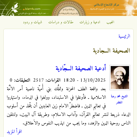
تجاوز إلى المحتوى الرئيسي
المجيب
ادعية و زيارات
مقالات و دراسات
شبهات و ردود
مركز
الرئيسية
الإشعاع
أنت هنا
الصحيفة السجادية
الإسلامي
أدعية الصحيفة السجّادية
13/10/2025 - 18:20
القراءات:
2517
التعليقات:
0
بعد واقعة الطف المحزنة وتملُّك بني أُميّة ناصية أمر الاَمَّة
الشيخ محمد رضا
الاسلامية ـ فأوغلوا في الاستبداد، وولغوا في الدماء، واستهتروا
المظفر
في تعاليم الدين ـ فاضطرّ الامام زين العابدين أن يتّخذ من أسلوب
الدعاء ذريعة لنشر تعاليم القرآن، وآداب الاسلام، وطريقة آل البيت، ولتلقين
الناس روحية الدين والزهد، وما يجب من تهذيب النفوس والاَخلاق.
اقرأ المزيد