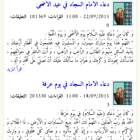
دعاء الامام السجاد في عيد الاضحى
22/09/2015 - 11:00
القراءات:
101369
التعليقات:
0
وَ كَانَ مِنْ دُعَائِهِ عَلَيْهِ السَّلَامُ يَوْمَ الْأَضْحَى وَ يَوْمَ الْجُمُعَةِ :
" اللَّهُمَّ هَذَا يَوْمٌ مُبَارَكٌ مَيْمُونٌ، وَ الْمُسْلِمُونَ فِيهِ مُجْتَمِعُونَ فِي أَقْطَارِ أَرْضِكَ ،
يَشْهَدُ السَّائِلُ مِنْهُمْ وَ الطَّالِبُ وَ الرَّاغِبُ وَ الرَّاهِبُ ، وَ أَنْتَ النَّاظِرُ فِي حَوَائِجِهِمْ ،
فَأَسْأَلُكَ بِجُودِكَ وَ كَرَمِكَ وَ هَوَانِ مَا سَأَلْتُكَ عَلَيْكَ أَنْ تُصَلِّيَ عَلَى مُحَمَّدٍ وَ آلِهِ .
اقرأ المزيد
دعاء الامام السجاد في يوم عرفة
18/09/2015 - 11:00
القراءات:
203330
التعليقات:
3
وَ كَانَ مِنْ دُعَائِهِ (عَلَيْهِ السَّلَامُ) فِي يَوْمِ عَرَفَةَ :
الْحَمْدُ لِلَّهِ رَبِّ الْعالَمِينَ ، اللَّهُمَّ لَكَ الْحَمْدُ بَدِيعَ السَّمَاوَاتِ وَ الْأَرْضِ ، ذَا الْجَلَالِ وَ
الْإِكْرَامِ ، رَبَّ الْأَرْبَابِ ، وَ إِلَهَ كُلِّ مَأْلُوهٍ ، وَ خَالِقَ كُلِّ مَخْلُوقٍ ، وَ وَارِثَ