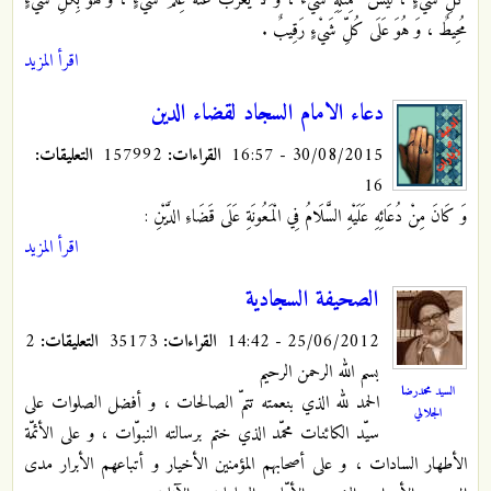
كُلِّ شَيْ‏ءٍ ، لَيْسَ كَمِثْلِهِ شَيْ‏ءٌ ، وَ لَا يَعْزُبُ عَنْهُ عِلْمُ شَيْ‏ءٍ ، وَ هُوَ بِكُلِّ شَيْ‏ءٍ
مُحِيطٌ ، وَ هُوَ عَلَى كُلِّ شَيْ‏ءٍ رَقِيبٌ .
اقرأ المزيد
دعاء الامام السجاد لقضاء الدين
30/08/2015 - 16:57
القراءات:
157992
التعليقات:
16
وَ كَانَ مِنْ دُعَائِهِ عَلَيْهِ السَّلَامُ فِي الْمَعُونَةِ عَلَى قَضَاءِ الدَّيْنِ :
اقرأ المزيد
الصحيفة السجادية
25/06/2012 - 14:42
القراءات:
35173
التعليقات:
2
بسم الله الرحمن الرحيم
السيد محمدرضا
الحمد لله الذي بنعمته تتمّ الصالحات ، و أفضل الصلوات على
الجلالي
سيّد الكائنات محمّد الذي ختم برسالته النبوّات ، و على الأئمّة
الأطهار السادات ، و على أصحابهم المؤمنين الأخيار و أتباعهم الأبرار مدى