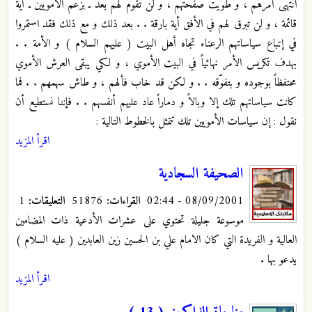
انتهى أمرهم ، و طويت صفحتهم ، و لن تقوم لهم بعد ـ بزعم الأمويين ـ أية
قائمة ، و لن تبرق لهم في الأفق أية بارقة . . بعد ذلك و مع ذلك فقد استمروا
في إتباع سياساتهم الرعناء تجاه أهل البيت ( عليهم السلام ) و الأمة . .
بهدف تكريس الأمر نهائياً في البيت الأموي ، و لكي يبقى العرش الأموي
محتفظاً بوجوده و بتفوّقه . . و لكن قد خاب فألهم ، و طاش سهمهم . . فما
كانت سياساتهم تلك إلا وبالاً و دماراً عاد عليهم أنفسهم . . فإننا نستطيع أن
نقول : إن سياسات الأمويين تلك تتمثل بالخطوط التالية :
اقرأ المزيد
الصحيفة السجادية
08/09/2001 - 02:44
القراءات:
51876
التعليقات:
1
موسوعة جليلة تحتوي على عشرات الأدعية ذات المضامين
العالية و الفريدة التي كان الامام علي بن الحسين زين العابدين ( عليه السلام )
يدعو بها .
اقرأ المزيد