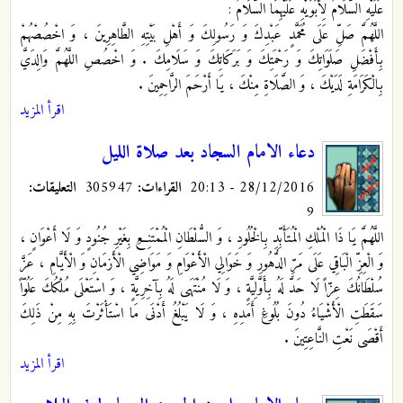
عَلَيْهِ السَّلَامُ لِأَبَوَيْهِ عَلَيْهِمَا السَّلَامُ :
اللَّهُمَّ صَلِّ عَلَى مُحَمَّدٍ عَبْدِكَ وَ رَسُولِكَ وَ أَهْلِ بَيْتِهِ الطَّاهِرِينَ ، وَ اخْصُصْهُمْ
بِأَفْضَلِ صَلَوَاتِكَ وَ رَحْمَتِكَ وَ بَرَكَاتِكَ وَ سَلَامِكَ . وَ اخْصُصِ اللَّهُمَّ وَالِدَيَّ
بِالْكَرَامَةِ لَدَيْكَ ، وَ الصَّلَاةِ مِنْكَ ، يَا أَرْحَمَ الرَّاحِمِينَ .
اقرأ المزيد
دعاء الامام السجاد بعد صلاة الليل
28/12/2016 - 20:13
القراءات:
305947
التعليقات:
9
اللَّهُمَّ يَا ذَا الْمُلْكِ الْمُتَأَبِّدِ بِالْخُلُودِ ، وَ السُّلْطَانِ الْمُمْتَنِعِ بِغَيْرِ جُنُودٍ وَ لَا أَعْوَانٍ ،
وَ الْعِزِّ الْبَاقِي عَلَى مَرِّ الدُّهُورِ وَ خَوَالِي الْأَعْوَامِ وَ مَوَاضِي الْأَزمَانِ وَ الْأَيَّامِ ، عَزَّ
سُلْطَانُكَ عِزّاً لَا حَدَّ لَهُ بِأَوَّلِيَّةٍ ، وَ لَا مُنْتَهَى لَهُ بِآخِرِيَّةٍ ، وَ اسْتَعْلَى مُلْكُكَ عَلُوّاً
سَقَطَتِ الْأَشْيَاءُ دُونَ بُلُوغِ أَمَدِهِ ، وَ لَا يَبْلُغُ أَدْنَى مَا اسْتَأْثَرْتَ بِهِ مِنْ ذَلِكَ
أَقْصَى نَعْتِ النَّاعِتِينَ .
اقرأ المزيد