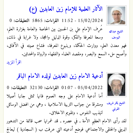
الآثار العلمية للإمام زين العابدين (ع)
15/02/2024 - 11:52
القراءات:
5865
التعليقات:
0
عُرِف الإمام علي بن الحسين بين الخاصة والعامة بغزارة العلم،
الشيخ عبدالله
وسعة المعرفة والفكر، وقوة الدليل والحجة، ولا غرابة في ذلك؛
اليوسف
فهو معدن العلم، ووارث الحكمة، وينبوع المعرفة، فشاع صيته في الآفاق،
وأصبح ملء السمع والبصر، ومقصد العلماء والفقهاء والرواة والمحدثين.
اقرأ المزيد
أدعية الامام زين العابدين لولده الامام الباقر
05/04/2022 - 01:07
القراءات:
32130
التعليقات:
0
أما أدعية الامام على وجه العموم فانها تمثل جانبا أصيلا
الشيخ باقر شريف
ومشرقا من جوانب التربية الاسلامية ، وهي من افضل الوسائل
القرشي
لتهذيب النفوس ، وتقويم الاخلاق.
لقد رأى الامام العظيم الأمة ـ في عصره ـ قد غمرتها سحب قاتمة من التدهور
الديني والخلقي والاجتماعي فوضع أدعيته التي عرفت ب ( السجادية ) ليعالج