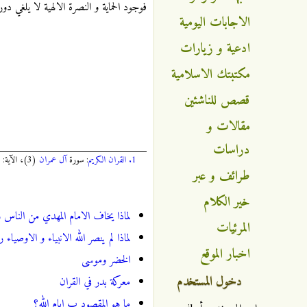
فوجود الحماية و النصرة الالهية لا يلغي دور 
الاجابات اليومية
ادعية و زيارات
مكتبتك الاسلامية
قصص للناشئين
مقالات و
دراسات
1.
القران الكريم
: سورة
آل عمران
(3)، الآية: 126، الصفحة:
طرائف و عبر
خير الكلام
لماذا يخاف الامام المهدي من الناس و
المرئيات
لماذا لم ينصر الله الانبياء و الاوصيا
اخبار الموقع
الخضر وموسى
دخول المستخدم
معركة بدر في القران
ما هو المقصود ب ايام الله؟