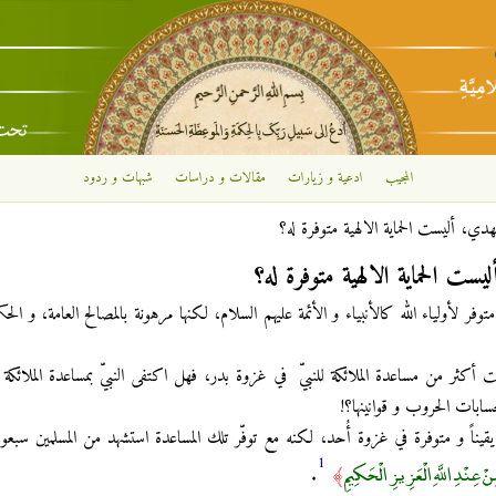
تجاوز إلى المحتوى الرئيسي
المجيب
ادعية و زيارات
مقالات و دراسات
شبهات و ردود
لمهدي، أليست الحماية الالهية متوفرة له؟
يست الحماية الالهية متوفرة له؟
وفر لأولياء الله كالأنبياء و الأئمة عليهم السلام، لكنها مرهونة بالمصالح العامة، و الحكم
ت أكثر من مساعدة الملائكة للنبيّ في غزوة بدر، فهل اكتفى النبيّ بمساعدة الملائكة و
سابات الحروب و قوانينها؟!
 يقيناً و متوفرة في غزوة أُحد، لكنه مع توفّر تلك المساعدة استشهد من المسلمين سبعو
1
ِنْ عِنْدِ اللَّهِ الْعَزِيزِ الْحَكِيمِ
.
﴾