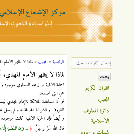
مركز
الإشعاع
‏إدخال كلمات البحث ‏
الرئيسية
»
المجيب
»
لماذا لا يظهر الامام ا
أنت هنا
الإسلامي
لماذا لا يظهر الامام المهدي، أل
الحماية الالهية و الدعم السماوي موجود و مت
القران الكريم
هي التي تحددها.
المجيب
ثم أن مساعدة الملائكة للإمام المهدي ليس
دائرة المعارف
الظروف و الشرائط المحيطة به و لم يعمل بح
و أيضاً فإن الحماية الالهية كانت موجودة
الاسلامية
... وَمَا النَّصْرُ إِلَّا م
قال الله عَزَّ و جَلَّ:
﴿
شبهات و ردود