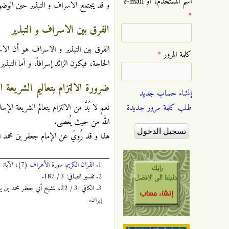
‏اسم المستخدم، أو e-mail
و قد يجتمع الاسراف و التبذير حين الوضو
*
الفرق بين الاسراف و التبذير
الفرق بين التبذير و الاسراف هو أن الا
‏كلمة المرور ‏
*
الحاجة، فيكون الزائد إسرافاً، و أما التب
ضرورة الالتزام بتعاليم الشريعة ا
إنشاء حساب جديد
طلب كلمة مرور جديدة
نعم لا بُدَّ من الالتزام بتعالم الشريعة 
الله من حيث يُعصى.
هذا و قد رُوِيَ عن الإمام جعفر بن محمد الصادق ( عل
1.
القران الكريم
: سورة
الأعراف
(7)، الآية: 31، الصفحة:
2.
تفسير الصافي: 3 / 187.
3.
إيران.