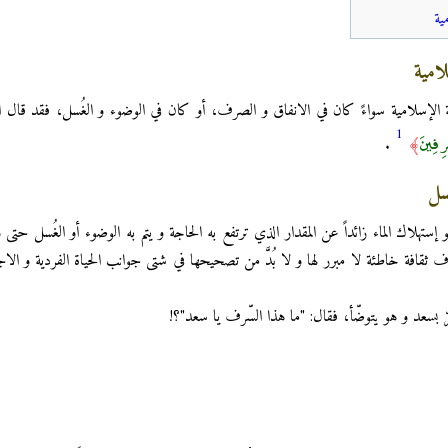
ية
امية
إسلامية سواءً كان في الانفاق و الصرف، أو كان في الوضوء و الغُسل، فقد قال الله
1
ْرِفِينَ
.
﴾
سل
ستهلاك الماء زائداً عن المقدار الذي ترتفع به الحاجة و يتم به الوضوء أو الغُسل حتى 
راف ثقافة خاطئة لا مبرر لها و لا بُدَّ من تصحيحها في شتى جوانب الحياة الفردية و ال
ّه مرّ بسعد و هو يتوضّأ، فقال: "ما هذا السّرف‏ يا سعد"؟!