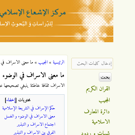
مركز
الإشعاع
‏إدخال كلمات البحث ‏
الرئيسية
»
المجيب
»
ما معنى الاسراف في 
أنت هنا
الإسلامي
ما معنى الاسراف في الوضوء 
الاسراف ثقافة خاطئة ينبغي تصحيحها عل
القران الكريم
المجيب
محتويات
[
إخفاء
]
حكم الإسراف في الشريعة الإسلامية
دائرة المعارف
معنى الاسراف في الوضوء و الغسل
الاسلامية
اجتماع الاسراف و التبذير
شبهات و ردود
الفرق بين الاسراف و التبذير