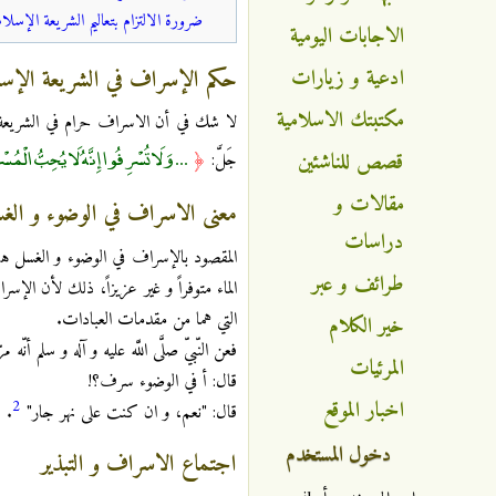
ضرورة الالتزام بتعاليم الشريعة الإسلام
الاجابات اليومية
ادعية و زيارات
حكم الإسراف في الشريعة الإسل
مكتبتك الاسلامية
لا شك في أن الاسراف حرام في الشريعة ال
... وَلَا تُسْرِفُوا إِنَّهُ لَا يُحِبُّ الْمُس
قصص للناشئين
جَلَّ:
﴿
مقالات و
معنى الاسراف في الوضوء و الغ
دراسات
المقصود بالإسراف في الوضوء و الغسل هو إ
طرائف و عبر
الماء متوفراً و غير عزيزاً، ذلك لأن الإس
التي هما من مقدمات العبادات.
خير الكلام
فعن النّبيّ صلَّى اللَّه عليه و آله و سلم أن
المرئيات
قال: أ في الوضوء سرف؟!
اخبار الموقع
2
قال: "نعم، و ان كنت على نهر جار"
.
دخول المستخدم
اجتماع الاسراف و التبذير