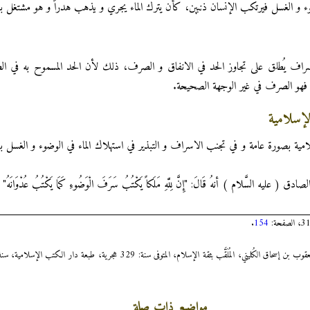
ء و الغسل فيرتكب الإنسان ذنبين، كأن يترك الماء يجري و يذهب هدراً و هو مشتغل بال
سراف يُطلق على تجاوز الحد في الانفاق و الصرف، ذلك لأن الحد المسموح به في ال
ذير فهو الصرف في غير الوجهة الصحيحة.
لإسلامية
الإسلامية بصورة عامة و في تجنب الاسراف و التبذير في استهلاك الماء في الوضوء و الغس
يه السَّلام ) أنهُ قَالَ: "إِنَّ لِلَّهِ مَلَكاً يَكْتُبُ سَرَفَ الْوَضُوءِ كَمَا يَكْتُبُ عُدْوَانَهُ"
.
154
مواضيع ذات صلة