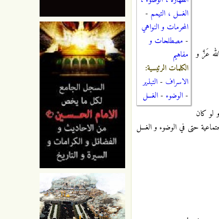
الطهارة ، الوضوء ،
الغسل ، التيمم
-
المحرمات و النواهي
-
مصطلحات و
 عَزَّ و
مفاهيم
الكلمات الرئيسية:
الاسراف
-
التبذير
-
الوضوء
-
الغسل
و لو كان
اجتماعية حتى في الوضوء و الغسل