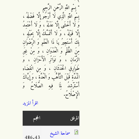
" بِسْمِ اللَّهِ الرَّحْمنِ الرَّحِيمِ
بِسْمِ اللَّهِ الَّذِي لَا أَرْجُو إِلَّا فَضْلَهُ ،
وَ لَا أَخْشَى إِلَّا عَدْلَهُ ، وَ لَا أَعْتَمِدُ
إِلَّا قَوْلَهُ ، وَ لَا أَتَمَسَّكُ إِلَّا بِحَبْلِهِ ،
بِكَ أَسْتَجِيرُ يَا ذَا الْعَفْوِ وَ الرِّضْوَانِ
مِنَ الظُّلْمِ وَ الْعُدْوَانِ ، وَ مِنْ غِيَرِ
الزَّمَانِ ، وَ تَوَاتُرِ الْأَحْزَانِ ، وَ
طَوَارِقِ الْحَدَثَانِ ، وَ مِنِ انْقِضَاءِ
الْمُدَّةِ قَبْلَ التَّأَهُّبِ وَ الْعُدَّةِ ، وَ إِيَّاكَ
أَسْتَرْشِدُ لِمَا فِيهِ الصَّلَاحُ وَ
الْإِصْلَاحُ.
اقرأ المزيد
المرفق
الحجم
سماحة الشيخ
486.43