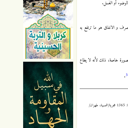
وضوء أو الغُسل.
صرف و الانفاق هو ما ترتفع به
ل بصورة خاصة، ذلك لأنه لا يطاع
3
.
الكافي: 3 / 22، للشيخ أبي جعفر محمد بن يعقوب بن إسحاق الكُليني، المُلَقَّب بثقة الإسلام، المتوفى سنة: 329 هجرية، طبعة دار الكتب الإسلامية، سنة: 1365 هجرية/شمسية، طهران/