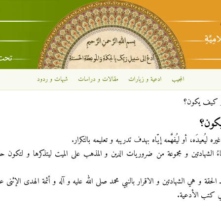
تجاوز إلى المحتوى الرئيسي
المجيب
ادعية و زيارات
مقالات و دراسات
شبهات و ردود
 و كيف يكون؟
يكون؟
يره ليُعيدَه، أو ليُفهَّمه إيّاه بهدف تدريبه و تعليمه بالتكرار.
إلقاءُ الشهادتين و مجموعة من ضروريات الدين و المذهب على الميت ليتذكرها و لتكون 
الحقة و هي الشهادتين و الاقرار بالنبي محمد صلى الله عليه و آله و أئمة الهدى الإثنى ع
في كتب الأدعية.