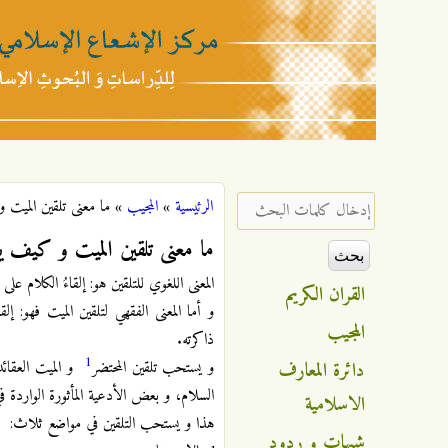
مركز
الإشعاع
‏إدخال كلمات البحث ‏
الرئيسية
»
المجيب
»
ما معنى تلقين الميت
أنت هنا
الإسلامي
ما معنى تلقين الميت و كيف 
المعنى اللغوي للتلقين هو: إلقاءُ الكلام على غ
القران الكريم
و أما المعنى الفقهي لتلقين الميت فهو: 
المجيب
ذاكرته.
1
دائرة المعارف
و يستحب تلقين المحتضر
و الميت العقائد 
السلام، و بعض الأدعية المأثورة الواردة 
الاسلامية
هذا و يستحب التلقين في مواضع ثلاث:
شبهات و ردود