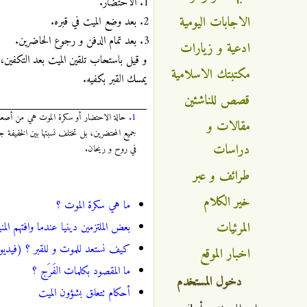
الاحتضار.
الاجابات اليومية
بعد وضع الميت في قبره.
بعد تمام الدفن و رجوع الحاضرين.
ادعية و زيارات
و قيل باستحاب تلقين الميت بعد التكفين
مكتبتك الاسلامية
يمسك القبر بكفيه.
قصص للناشئين
1.
حالة الاحتضار أو سكرة الموت هي من أصعب ال
مقالات و
جميع المحتضرين، بل تختلف نسبتها بين الخفيفة 
دراسات
في روح و ريحان.
طرائف و عبر
خير الكلام
ما هي سكرة الموت ؟
المرئيات
بعض الملتزمين دينيا عندما وافتهم ال
كيف نستعد للموت و للقبر ؟ (فيديو
اخبار الموقع
ما المقصود بكلمات الفَرَج ؟
دخول المستخدم
أحكام تتعلق بشؤون الميت