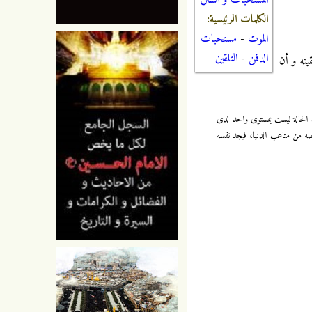
المستحبات و السنن
الكلمات الرئيسية:
الموت
-
مستحبات
الدفن
-
التلقين
ينه و أن
ه الحالة ليست بمستوى واحد لدى
صه من متاعب الدنيا، فيجد نفسه