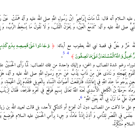
م أنه قال: لَمَّا مَاتَ إِبْرَاهِيمُ‏ ابْنُ رَسُولِ اللَّهِ صلى الله عليه و آله هَمَلَتْ‏ عَيْنُ‏ رَسُولِ
ِيُّ صلى الله عليه و آله: "تَدْمَعُ الْعَيْنُ، وَ يَحْزَنُ الْقَلْبُ، وَ لَا نَقُولُ‏ مَا يُسْخِطُ الرَّبَّ، وَ إِن
وَجَاءُوا عَلَىٰ قَمِيصِهِ بِدَمٍ كَذِبٍ
ه عَزَّ و جَلَّ في قصة نبي الله يعقوب مع أبنائه:
﴿
5
4
يلٌ وَاللَّهُ الْمُسْتَعَانُ عَلَىٰ مَا تَصِفُونَ
.
﴾
راء رغم شدة المصائب و المحن، و إليك واحدة من تلك المصائب: لَمَّا رَأَى الْحُسَيْنُ علي
قَاءِ الْقَوْمِ بِمُهْجَتِهِ وَ نَادَى هَلْ مِنْ ذَابٍّ يَذُبُّ عَنْ حَرَمِ رَسُولِ اللَّهِ صلى الله عليه و آله، هَلْ
ينٍ يَرْجُو مَا عِنْدَ اللَّهِ فِي إِعَانَتِنَا، فَارْتَفَعَتْ أَصْوَاتُ النِّسَاءِ بِالْعَوِيلِ فَتَقَدَّمَ‏ إِلَى الْخَيْمَةِ، وَ
ُ فَرَمَاهُ حَرْمَلَةُ بْنُ الْكَاهِلِ الْأَسَدِيُّ لَعَنَهُ اللَّهُ تَعَالَى بِسَهْمٍ فَوَقَعَ فِي نَحْرِهِ فَذَبَحَهُ، فَقَالَ لِزَيْنَبَ 
6
َنَ عَلَيَّ مَا نَزَلَ بِي أَنَّهُ‏ بِعَيْنِ‏ اللَّهِ‏"
.
على ما لاقت من المصائب دون أن تجزع أو تشتكي لأحد، بل قالت لعبيد الله بن زياد: 
َ فِي الْقَصْرِ لِلنَّاسِ وَ أَذِنَ إِذْناً عَامّاً، وَ جِي‏ءَ بِرَأْسِ الْحُسَيْنِ عليه السلام فَوُضِعَ بَيْنَ يَ
السلام مُتَنَكِّرَةً.