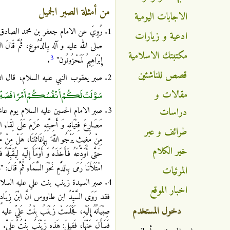
من أمثلة الصبر الجميل
الاجابات اليومية
رُوِيَ عن الامام جعفر بن محمد الصادق عليه السلا
ادعية و زيارات
صلى الله عليه و آله بِالدُّمُوعِ، ثُمَّ قَالَ النَّب
مكتبتك الاسلامية
3
إِبْرَاهِيمُ لَمَحْزُونُون‏"
.
قصص للناشئين
صبر يعقوب النبي عليه السلام، قال الل
سَوَّلَتْ لَكُمْ أَنْفُسُكُمْ أَمْرًا فَصَبْرٌ جَمِ
مقالات و
دراسات
صبر الامام الحسين عليه السلام يوم عاشو
مَصَارِعَ فِتْيَانِهِ وَ أَحِبَّتِهِ عَزَمَ عَلَى لِ
طرائف و عبر
مِنْ مُغِيثٍ يَرْجُو اللَّهَ بِإِغَاثَتِنَا، هَلْ مِنْ مُعِ
خير الكلام
حَتَّى أُوَدِّعَهُ فَأَخَذَهُ وَ أَوْمَأَ إِلَيْهِ لِيُقَبِّلَه
امْتَلَأَتَا رَمَى بِالدَّمِ نَحْوَ السَّمَاءِ ثُمَّ قَالَ: "هَوّ
المرئيات
صبر السيدة زينب بنت علي عليه السلام 
اخبار الموقع
فقد رَوَى السَّيِّدُ ابن طاووس انَّ ابْنَ زِيَادٍ جَلَس
دخول المستخدم
صِبْيَانُهُ إِلَيْهِ، فَجَلَسَتْ زَيْنَبُ بِنْتُ عَلِيٍّ عليه 
فَسَأَلَ عَنْهَا، فَقِيلَ: هَذِهِ زَيْنَبُ بِنْتُ عَلِيٍّ.