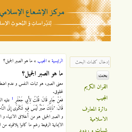
مركز
الإشعاع
‏إدخال كلمات البحث ‏
الرئيسية
»
المجيب
»
ما هو الصبر الجميل؟
أنت هنا
الإسلامي
ما هو الصبر الجميل؟
معنى الصبر، هو ثبات النفس و عدم اضطراب
القران الكريم
لمخلوق.
المجيب
1
فعَنْ جَابِرٍ قَالَ: قُلْتُ لِأَبِي جَعْفَرٍ
علیه السلام
دائرة المعارف
قَالَ: "ذَلِكَ صَبْرٌ لَيْسَ فِيهِ شَكْوَى إِلَى النّ
و الصبر الجميل هو من أخلاق الانبياء و 
الاسلامية
الايمانية الرفيعة رغم ما كانوا يلاقونه من 
شبهات و ردود