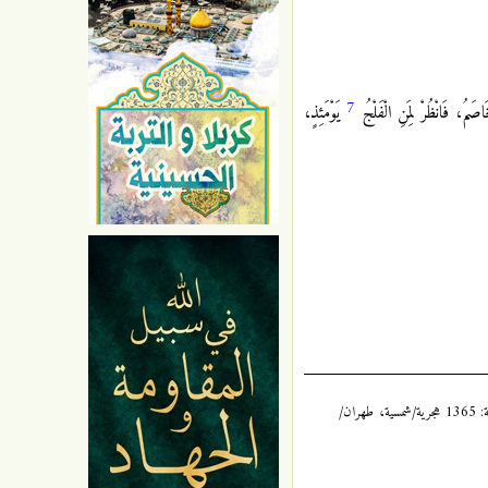
7
َاصَمُ، فَانْظُرْ لِمَنِ الْفَلْجُ
يَوْمَئِذٍ،
الكافي: 2 / 93 ، للشيخ أبي جعفر محمد بن يعقوب بن إسحاق الكُليني، المُلَقَّب بثقة الإسلام، المتوفى سنة: 329 هجرية، طبعة دار الكتب الإسلامية، سنة: 1365 هجرية/شمسية، طهران/