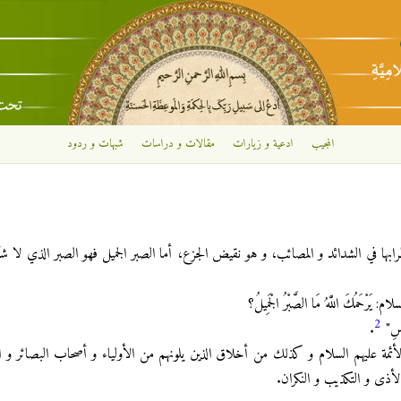
تجاوز إلى المحتوى الرئيسي
المجيب
ادعية و زيارات
مقالات و دراسات
شبهات و ردود
ها في الشدائد و المصائب، و هو نقيض الجزع، أما الصبر الجميل فهو الصبر الذي لا 
: يَرْحَمُكَ اللَّهُ مَا الصَّبْرُ الْجَمِيلُ‏؟
2
َاسِ"
.
الأئمة عليهم السلام و كذلك من أخلاق الذين يلونهم من الأولياء و أصحاب البصائر و
الأذى و التكذيب و النكران.