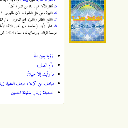
5.
أنظر الآية رقم : 83 من السورة أيضاً.
6.
اللهوف على قتلى الطفوف، لابن طاووس: 116.
7.
الفلج: الظفر و الفوز، مجمع البحرين : 2 / 323.
8.
مؤسسة الوفاء، بيروت/لبنان ، سنة : 1414 هجرية.
الرؤية بعين الله
الأم الصابرة
ما رأيت إلا جميلاً!
مواقف من كربلاء موقف العقيلة زي
الصديقة زينب شقيقة الحسين