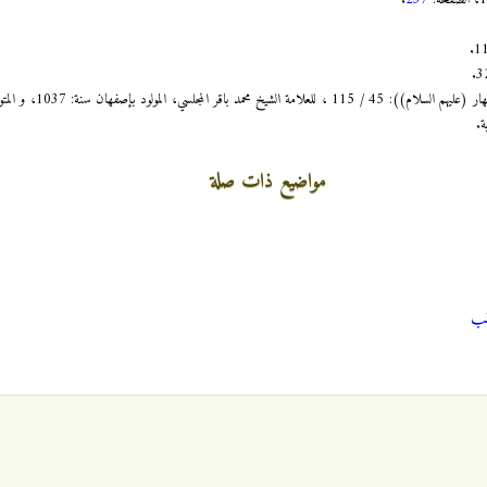
مواضيع ذات صلة
نب