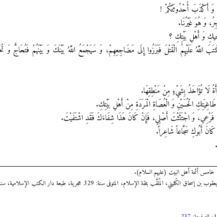
كُمْ وَ أَكْذَبَ أُحْدُوثَتَكُمْ !
ِرُ، وَ هُوَ غَيْرُنَا.
خِيكِ وَ أَهْلِ بَيْتِكِ ؟
َبَ اللَّهُ عَلَيْهِمُ الْقَتْلَ فَبَرَزُوا إِلَى مَضَاجِعِهِمْ، وَ سَيَجْمَعُ اللَّهُ بَيْنَكَ وَ بَيْنَهُمْ فَتُحَاجُّ وَ تُخ
ْأَةُ لَا تُؤَاخَذُ بِشَيْ‏ءٍ مِنْ مَنْطِقِهَا.
طَاغِيَتِكِ الْحُسَيْنِ وَ الْعُصَاةِ الْمَرَدَةِ مِنْ أَهْلِ بَيْتِكِ.
َ فَرْعِي، وَ اجْتَثَثْتَ أَصْلِي، فَإِنْ كَانَ هَذَا شِفَاءَكَ فَقَدِ اشْتَفَيْتَ.
ْ كَانَ أَبُوكِ سَجَّاعاً شَاعِراً.
)، خامس أئمة أهل البيت (عليهم السلام).
.
237