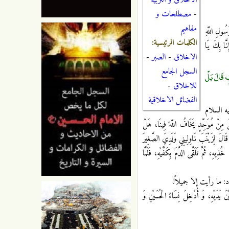
الاخلاق و التربية
-
مصطلحات و
مفاهيم
‏ اللَّهِ‏
الكلمات الرئيسية:
َّا بِكَ يَا
الاخلاق
-
الصبر
-
السجل الجامع
 قَالَ بَلْ
للاخلاق
-
الفضائل الاخلاقية
ه السلام
 مِنْ مُوَحِّدٍ يَخَافُ اللَّهَ فِينَا، هَلْ
 قَالَ لِزَيْنَبَ نَاوِلِينِي وَلَدِيَ الصَّغِيرَ
خُذِيهِ، ثُمَّ تَلَقَّى الدَّمَ بِكَفَّيْهِ، فَلَمَّا
ما رأيت إلا جميلاً!
دَيْهِ، وَ أُدْخِلَ نِسَاءُ الْحُسَيْنِ وَ