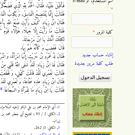
‏اسم المستخدم، أو e-mail
فَأَقْبَلَ عَلَيْهَا، فَقَالَ: الْحَمْدُ لِلَّهِ الَّذِي فَضَحَ
*
فَقَالَتْ: إِنَّمَا يَفْتَضِحُ الْفَاسِقُ، وَ يَكْذِبُ الْفَاج
فَقَالَ ابْنُ زِيَادٍ: كَيْفَ رَأَيْتِ صُنْعَ اللَّهِ بِأَ
فَقَالَتْ: مَا رَأَيْتُ إِلَّا جَمِيلًا، هَؤُلَاءِ قَوْمٌ كَت
‏كلمة المرور ‏
*
ثَكِلَتْكَ أُمُّكَ يَا ابْنَ مَرْجَانَةَ.
قَالَ: فَغَضِبَ وَ كَأَنَّهُ هَمَّ بِهَا.
إنشاء حساب جديد
فَقَالَ لَهُ عَمْرُو بْنُ حُرَيْثٍ: إِنَّهَا امْرَأَةٌ، وَ الْمَر
طلب كلمة مرور جديدة
فَقَالَ لَها ابْنُ زِيَادٍ: لَقَدْ شَفَى اللَّهُ قَلْبِي مِنْ 
فَقَالَتْ: لَعَمْرِي لَقَدْ قَتَلْتَ كَهْلِي، وَ قَطَعْت
فَقَالَ ابْنُ زِيَادٍ: هَذِهِ سَجَّاعَةٌ، وَ لَعَمْرِي لَقَد
8
فَقَالَتْ: يَا ابْنَ زِيَادٍ مَا لِلْمَرْأَةِ وَ السَّجَاعَةَ
.
1.
أي الإمام محمد بن علي الباقر (عليه السَّلام
2.
إيران.
3.
الكافي: 3/ 262.
4.
القران الكريم
: سورة
يوسف
(12)، الآية: 18، الصفحة: