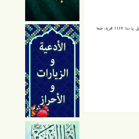
بحار الأنوار (الجامعة لدرر أخبار الأئمة الأطهار (عليهم السلام)): 45 / 115 ، للعلامة الشيخ محمد باقر المجلسي، المولود بإصفهان سنة: 1037، و المتوفى بها سنة: 1110 هجرية، طبعة