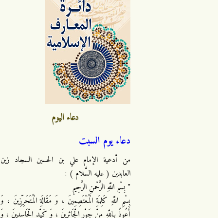
دعاء اليوم
دعاء يوم السبت
من أدعية الإمام علي بن الحسين السجاد زين
العابدين ( عليه السَّلام ) :
" بِسْمِ اللَّهِ الرَّحْمنِ الرَّحِيمِ
بِسْمِ اللَّهِ كَلِمَةِ الْمُعْتَصِمِينَ ، وَ مَقَالَةِ الْمُتَحَرِّزِينَ ، وَ
أَعُوذُ بِاللَّهِ مِنْ جَوْرِ الْجَائِرِينَ ، وَ كَيْدِ الْحَاسِدِينَ ، وَ