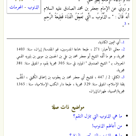
وَ ادِّعَاءُ الْإِمَامَةِ بِغَيْرِ حَقٍّ "
.
الذنوب
-
المحرمات
و رُوِيَ عن الإمام جعفر بن محمد الصادق عليه السلام
أنهُ قَالَ : " ــ الذُّنُوبُ ــ الَّتِي تُعَجِّلُ الْفَنَاءَ قَطِيعَةُ الرَّحِمِ
3
.
"
1.
أي اليمين الكاذبة.
2.
معاني الأخبار: 271 ، طبعة جماعة المدرسين، قم المقدسة/ إيران، سنة: 1403
هجرية. و هو ما ألَّفه الشيخ أبو جعفر محمد بن علي بن الحسين بن موسى بن بابويه القمي
المعروف بـ " الشيخ الصدوق " المولود في سنة: 305 هجرية بقم، و المتوفى سنة: 381
هجرية.
3.
الكافي: 2 / 447 ، للشيخ أبي جعفر محمد بن يعقوب بن إسحاق الكُليني ، المُلَقَّب
بثقة الإسلام، المتوفى سنة: 329 هجرية ، طبعة دار الكتب الإسلامية، سنة : 1365
هجرية/شمسية، طهران/إيران.
مواضيع ذات صلة
ما هي الذنوب التي تنزل النقم؟
من أعاظم الذنوب!
ما هي الذنوب التي تحبس الرزق؟