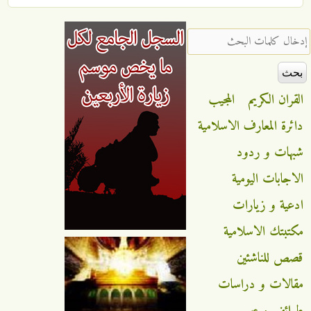
‏إدخال كلمات البحث ‏
القران الكريم
المجيب
دائرة المعارف الاسلامية
شبهات و ردود
الاجابات اليومية
ادعية و زيارات
مكتبتك الاسلامية
قصص للناشئين
مقالات و دراسات
طرائف و عبر