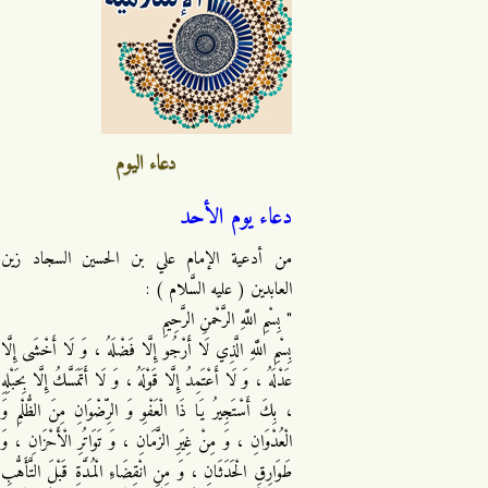
دعاء اليوم
دعاء يوم الأحد
من أدعية الإمام علي بن الحسين السجاد زين
العابدين ( عليه السَّلام ) :
" بِسْمِ اللَّهِ الرَّحْمنِ الرَّحِيمِ
بِسْمِ اللَّهِ الَّذِي لَا أَرْجُو إِلَّا فَضْلَهُ ، وَ لَا أَخْشَى إِلَّا
عَدْلَهُ ، وَ لَا أَعْتَمِدُ إِلَّا قَوْلَهُ ، وَ لَا أَتَمَسَّكُ إِلَّا بِحَبْلِهِ
، بِكَ أَسْتَجِيرُ يَا ذَا الْعَفْوِ وَ الرِّضْوَانِ مِنَ الظُّلْمِ وَ
الْعُدْوَانِ ، وَ مِنْ غِيَرِ الزَّمَانِ ، وَ تَوَاتُرِ الْأَحْزَانِ ، وَ
طَوَارِقِ الْحَدَثَانِ ، وَ مِنِ انْقِضَاءِ الْمُدَّةِ قَبْلَ التَّأَهُّبِ