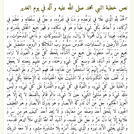
نص خطبة النبي محمد صلى الله عليه و آله في يوم الغدير
"الْحَمْدُ لِلَّهِ‏ الَّذِي‏ عَلَا فِي‏ تَوَحُّدِهِ‏ وَ دَنَا فِي تَفَرُّدِهِ، وَ جَلَّ فِي سُلْطَانِهِ وَ عَظُمَ فِي
أَرْكَانِهِ، وَ أَحاطَ بِكُلِّ شَيْ‏ءٍ عِلْماً وَ هُوَ فِي مَكَانِهِ، وَ قَهَرَ جَمِيعَ الْخَلْقِ بِقُدْرَتِهِ وَ
بُرْهَانِهِ، مَجِيداً لَمْ يَزَلْ مَحْمُوداً لَا يَزَالُ، بَارِئَ الْمَسْمُوكَاتِ‏ وَ دَاحِيَ الْمَدْحُوَّاتِ، وَ
جَبَّارَ الْأَرَضِينَ وَ السَّمَاوَاتِ، قُدُّوسٌ سُبُّوحٌ رَبُّ الْمَلَائِكَةِ وَ الرُّوحِ، مُتَفَضِّلٌ عَلَى
جَمِيعِ مَنْ بَرَأَهُ، مُتَطَوِّلٌ عَلَى جَمِيعِ مَنْ أَنْشَأَهُ، يَلْحَظُ كُلَّ عَيْنٍ وَ الْعُيُونُ لَا تَرَاهُ،
كَرِيمٌ حَلِيمٌ ذُو أَنَاةٍ، قَدْ وَسِعَ كُلَّ شَيْ‏ءٍ رَحْمَتُهُ، وَ مَنَّ عَلَيْهِمْ بِنِعْمَتِهِ لَا يُعَجِّلُ
بِانْتِقَامِهِ وَ لَا يُبَادِرُ إِلَيْهِمْ بِمَا اسْتَحَقُّوا مِنْ عَذَابِهِ، قَدْ فَهِمَ السَّرَائِرَ وَ عَلِمَ الضَّمَائِرَ،
وَ لَمْ تَخْفَ عَلَيْهِ الْمَكْنُونَاتُ وَ لَا اشْتَبَهَتْ عَلَيْهِ الْخَفِيَّاتُ، لَهُ الْإِحَاطَةُ بِكُلِّ شَيْ‏ءٍ
وَ الْغَلَبَةُ عَلَى كُلِّ شَيْ‏ءٍ، وَ الْقُوَّةُ فِي كُلِّ شَيْ‏ءٍ وَ الْقُدْرَةُ عَلَى كُلِّ شَيْ‏ءٍ، وَ لَيْسَ
مِثْلَهُ شَيْ‏ءٌ وَ هُوَ مُنْشِئُ الشَّيْ‏ءِ حِينَ لَا شَيْ‏ءَ، دَائِمٌ قَائِمٌ‏ بِالْقِسْطِ لا إِلهَ إِلَّا هُوَ
الْعَزِيزُ الْحَكِيمُ‏، جَلَّ عَنْ أَنْ تُدْرِكَهُ‏ الْأَبْصارُ وَ هُوَ يُدْرِكُ الْأَبْصارَ وَ هُوَ اللَّطِيفُ
الْخَبِيرُ، لَا يَلْحَقُ أَحَدٌ وَصْفَهُ مِنْ مُعَايَنَةٍ، وَ لَا يَجِدُ أَحَدٌ كَيْفَ هُوَ مِنْ سِرٍّ وَ
عَلَانِيَةٍ إِلَّا بِمَا دَلَّ عَزَّ وَ جَلَّ عَلَى نَفْسِهِ، وَ أَشْهَدُ أَنَّهُ اللَّهُ الَّذِي مَلَأَ الدَّهْرَ قُدْسُهُ،
وَ الَّذِي يُغَشِّي الْأَبَدَ نُورُهُ وَ الَّذِي يُنْفِذُ أَمْرَهُ بِلَا مُشَاوَرَةِ مُشِيرٍ، وَ لَا مَعَهُ شَرِيكٌ