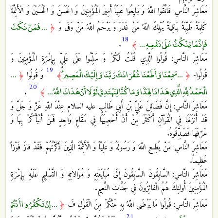
مَعَاشِرَ النَّاسِ: فَاتَّقُوا اللَّهَ وَ بَايِعُوا عَلِيّاً أَمِيرَ الْمُؤْمِنِينَ وَ الْحَسَنَ وَ الْحُسَيْنَ وَ الْأَئِمَّةَ
... فَمَنْ نَكَثَ
كَلِمَةً طَيِّبَةً بَاقِيَةً يُهْلِكُ اللَّهُ مَنْ غَدَرَ وَ يَرْحَمُ اللَّهُ مَنْ وَفَى وَ
﴿
18
فَإِنَّمَا يَنْكُثُ عَلَىٰ نَفْسِهِ ...
.
﴾
مَعَاشِرَ النَّاسِ: قُولُوا الَّذِي قُلْتُ لَكُمْ وَ سَلِّمُوا عَلَى عَلِيٍّ بِإِمْرَةِ الْمُؤْمِنِينَ وَ
19
... سَمِعْنَا وَأَطَعْنَا غُفْرَانَكَ رَبَّنَا وَإِلَيْكَ الْمَصِيرُ
...
قُولُوا-
﴿
﴾
وَ قُولُوا
﴿
20
الْحَمْدُ لِلَّهِ الَّذِي هَدَانَا لِهَٰذَا وَمَا كُنَّا لِنَهْتَدِيَ لَوْلَا أَنْ هَدَانَا اللَّهُ ...
.
﴾
مَعَاشِرَ النَّاسِ: إِنَّ فَضَائِلَ عَلِيِّ بْنِ أَبِي طَالِبٍ عليه السلام عِنْدَ اللَّهِ عَزَّ وَ جَلَّ وَ
قَدْ أَنْزَلَهَا فِي الْقُرْآنِ أَكْثَرَ مِنْ أَنْ أُحْصِيَهَا فِي مَقَامٍ وَاحِدٍ فَمَنْ أَنْبَأَكُمْ بِهَا وَ
عَرَّفَهَا فَصَدِّقُوهُ.
مَعَاشِرَ النَّاسِ‏: مَنْ يُطِعِ اللَّهَ وَ رَسُولَهُ‏ وَ عَلِيّاً وَ الْأَئِمَّةَ الَّذِينَ ذَكَرْتُهُمْ‏ فَقَدْ فازَ فَوْزاً
عَظِيماً.
مَعَاشِرَ النَّاسِ‏: السَّابِقُونَ السَّابِقُونَ‏ إِلَى مُبَايَعَتِهِ وَ مُوَالاتِهِ وَ التَّسْلِيمِ عَلَيْهِ بِإِمْرَةِ
الْمُؤْمِنِينَ‏ أُولئِكَ هُمُ الْفائِزُونَ فِي جَنَّاتِ النَّعِيمِ‏.
... إِنْ تَكْفُرُوا أَنْتُمْ
مَعَاشِرَ النَّاسِ: قُولُوا مَا يَرْضَى اللَّهُ بِهِ عَنْكُمْ مِنَ الْقَوْلِ فَ
﴿
21