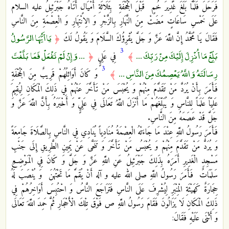
فَرَحَلَ فَلَمَّا بَلَغَ غَدِيرَ خُمٍ‏ قَبْلَ الْجُحْفَةِ بِثَلَاثَةِ أَمْيَالٍ أَتَاهُ جَبْرَئِيلُ عليه السلام
عَلَى خَمْسِ سَاعَاتٍ مَضَتْ مِنَ النَّهَارِ بِالزَّجْرِ وَ الِانْتِهَارِ وَ الْعِصْمَةِ مِنَ النَّاسِ
يَا أَيُّهَا الرَّسُولُ
فَقَالَ يَا مُحَمَّدُ إِنَّ اللَّهَ عَزَّ وَ جَلَّ يُقْرِؤُكَ السَّلَامَ وَ يَقُولُ لَكَ
﴿
3
بَلِّغْ مَا أُنْزِلَ إِلَيْكَ مِنْ رَبِّكَ ...
... وَإِنْ لَمْ تَفْعَلْ فَمَا بَلَّغْتَ
﴾
فِي عَلِيٍ‏
﴿
3
رِسَالَتَهُ وَاللَّهُ يَعْصِمُكَ مِنَ النَّاسِ ...
﴾
وَ كَانَ أَوَائِلُهُمْ قَرِيبٌ مِنَ الْجُحْفَةِ
فَأَمَرَ بِأَنْ يُرَدَّ مَنْ تَقَدَّمَ مِنْهُمْ وَ يُحْبَسَ مَنْ تَأَخَّرَ عَنْهُمْ فِي ذَلِكَ الْمَكَانِ لِيُقِيمَ
عَلِيّاً عَلَماً لِلنَّاسِ وَ يُبَلِّغَهُمْ مَا أَنْزَلَ اللَّهُ تَعَالَى فِي عَلِيٍّ وَ أَخْبَرَهُ بِأَنَّ اللَّهَ عَزَّ وَ
جَلَّ قَدْ عَصَمَهُ مِنَ النَّاسِ.
فَأَمَرَ رَسُولُ اللَّهِ عِنْدَ مَا جَاءَتْهُ الْعِصْمَةُ مُنَادِياً يُنَادِي فِي النَّاسِ بِالصَّلَاةَ جَامِعَةً
وَ يُرَدُّ مَنْ تَقَدَّمَ مِنْهُمْ وَ يُحْبَسُ مَنْ تَأَخَّرَ وَ تَنَحَّى عَنْ يَمِينِ الطَّرِيقِ إِلَى جَنْبِ
مَسْجِدِ الْغَدِيرِ أَمَرَهُ بِذَلِكَ جَبْرَئِيلُ عَنِ اللَّهِ عَزَّ وَ جَلَّ وَ كَانَ فِي الْمَوْضِعِ
سَلَمَاتٌ‏ فَأَمَرَ رَسُولُ‏ اللَّهِ صلى الله عليه و آله أَنْ يُقَمَّ مَا تَحْتَهُنَ‏ وَ يُنْصَبَ لَهُ
حِجَارَةٌ كَهَيْئَةِ الْمِنْبَرِ لِيُشْرِفَ عَلَى النَّاسِ فَتَرَاجَعَ النَّاسُ وَ احْتُبِسَ أَوَاخِرُهُمْ فِي
ذَلِكَ الْمَكَانِ لَا يَزَالُونَ فَقَامَ رَسُولُ اللَّهِ ص فَوْقَ تِلْكَ الْأَحْجَارِ ثُمَّ حَمِدَ اللَّهَ تَعَالَى
وَ أَثْنَى عَلَيْهِ فَقَالَ: