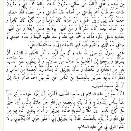
مِنْ بَعْدِهِ وَ حُجَّتِيَ الْبَالِغَةِ عَلَى خَلْقِي- مَقْرُونٌ طَاعَتُهُ بِطَاعَةِ مُحَمَّدٍ نَبِيِّي وَ مَقْرُونٌ
طَاعَتُهُ مَعَ طَاعَةِ مُحَمَّدٍ بِطَاعَتِي مَنْ أَطَاعَهُ فَقَدْ أَطَاعَنِي وَ مَنْ عَصَاهُ فَقَدْ عَصَانِي
جَعَلْتُهُ عَلَماً بَيْنِي وَ بَيْنَ خَلْقِي، مَنْ عَرَفَهُ كَانَ مُؤْمِناً وَ مَنْ أَنْكَرَهُ كَانَ كَافِراً وَ
مَنْ أَشْرَكَ بَيْعَتَهُ كَانَ مُشْرِكاً وَ مَنْ لَقِيَنِي بِوَلَايَتِهِ دَخَلَ الْجَنَّةَ وَ مَنْ لَقِيَنِي
بِعَدَاوَتِهِ دَخَلَ النَّارَ، فَأَقِمْ يَا مُحَمَّدُ عَلِيّاً عَلَماً وَ خُذْ عَلَيْهِمُ الْبَيْعَةَ وَ جَدِّدْ عَهْدِي وَ
مِيثَاقِي لَهُمُ الَّذِي وَاثَقْتُهُمْ عَلَيْهِ فَإِنِّي قَابِضُكَ إِلَيَّ وَ مُسْتَقْدِمُكَ عَلَيَّ.
فَخَشِيَ رَسُولُ اللَّهِ صلى الله عليه و آله مِنْ قَوْمِهِ وَ أَهْلِ النِّفَاقِ وَ الشِّقَاقِ أَنْ
يَتَفَرَّقُوا وَ يَرْجِعُوا إِلَى الْجَاهِلِيَّةِ لِمَا عَرَفَ مِنْ عَدَاوَتِهِمْ وَ لِمَا يَنْطَوِي عَلَيْهِ أَنْفُسُهُمْ
لِعَلِيٍّ مِنَ الْعَدَاوَةِ وَ الْبَغْضَاءِ وَ سَأَلَ جَبْرَئِيلَ أَنْ يَسْأَلَ رَبَّهُ الْعِصْمَةَ مِنَ النَّاسِ وَ
انْتَظَرَ أَنْ يَأْتِيَهُ جَبْرَئِيلُ بِالْعِصْمَةِ مِنَ النَّاسِ عَنِ اللَّهِ جَلَّ اسْمُهُ فَأَخَّرَ ذَلِكَ إِلَى
أَنْ بَلَغَ مَسْجِدَ الْخَيْفِ‏.
فَأَتَاهُ جَبْرَئِيلُ عليه السلام فِي مَسْجِدِ الْخَيْفِ فَأَمَرَهُ بِأَنْ يَعْهَدَ عَهْدَهُ وَ يُقِيمَ عَلِيّاً
عَلَماً لِلنَّاسِ يَهْتَدُونَ بِهِ وَ لَمْ يَأْتِهِ بِالْعِصْمَةِ مِنَ اللَّهِ جَلَّ جَلَالُهُ بِالَّذِي أَرَادَ حَتَّى
بَلَغَ كُرَاعَ الْغَمِيمِ‏ بَيْنَ مَكَّةَ وَ الْمَدِينَةِ فَأَتَاهُ جَبْرَئِيلُ وَ أَمَرَهُ بِالَّذِي أَتَاهُ فِيهِ مِنْ
قِبَلِ اللَّهِ وَ لَمْ يَأْتِهِ بِالْعِصْمَةِ، فَقَالَ يَا جَبْرَئِيلُ إِنِّي أَخْشَى قَوْمِي أَنْ يُكَذِّبُونِي وَ لَا
يَقْبَلُوا قَوْلِي فِي عَلِيٍّ عليه السلام.