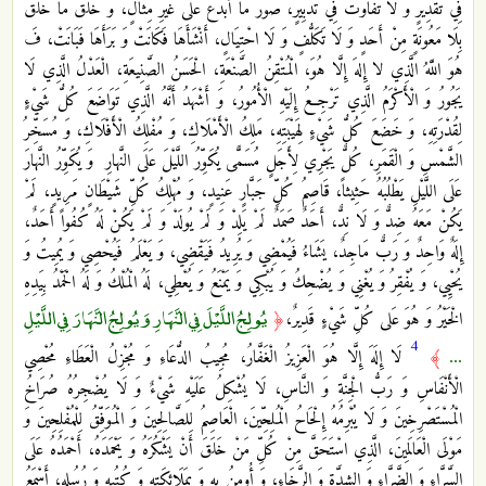
فِي تَقْدِيرٍ وَ لَا تَفَاوُتٌ فِي تَدْبِيرٍ، صَوَّرَ مَا أَبْدَعَ عَلَى غَيْرِ مِثَالٍ، وَ خَلَقَ مَا خَلَقَ
بِلَا مَعُونَةٍ مِنْ أَحَدٍ وَ لَا تَكَلُّفٍ وَ لَا احْتِيَالٍ، أَنْشَأَهَا فَكَانَتْ وَ بَرَأَهَا فَبَانَتْ، فَ
هُوَ اللَّهُ الَّذِي لا إِلهَ إِلَّا هُوَ، الْمُتْقِنُ الصَّنْعَةِ، الْحَسَنُ الصَّنِيعَةِ، الْعَدْلُ الَّذِي لَا
يَجُورُ وَ الْأَكْرَمُ الَّذِي تَرْجِعُ إِلَيْهِ الْأُمُورُ، وَ أَشْهَدُ أَنَّهُ الَّذِي تَوَاضَعَ كُلُّ شَيْ‏ءٍ
لِقُدْرَتِهِ، وَ خَضَعَ كُلُّ شَيْ‏ءٍ لِهَيْبَتِهِ، مَلِكُ الْأَمْلَاكِ، وَ مُفْلِكُ الْأَفْلَاكِ، وَ مُسَخِّرُ
الشَّمْسِ وَ الْقَمَرِ، كُلٌّ يَجْرِي لِأَجَلٍ مُسَمًّى يُكَوِّرُ اللَّيْلَ عَلَى النَّهارِ وَ يُكَوِّرُ النَّهارَ
عَلَى اللَّيْلِ‏ يَطْلُبُهُ حَثِيثاً، قَاصِمُ كُلِّ جَبَّارٍ عَنِيدٍ، وَ مُهْلِكُ كُلِّ شَيْطَانٍ مَرِيدٍ، لَمْ
يَكُنْ مَعَهُ ضِدٌّ وَ لَا نِدٌّ، أَحَدٌ صَمَدٌ لَمْ يَلِدْ وَ لَمْ يُولَدْ وَ لَمْ يَكُنْ لَهُ كُفُواً أَحَدٌ،
إِلَهٌ وَاحِدٌ وَ رَبٌّ مَاجِدٌ، يَشَاءُ فَيُمْضِي وَ يُرِيدُ فَيَقْضِي، وَ يَعْلَمُ فَيُحْصِي وَ يُمِيتُ وَ
يُحْيِي، وَ يُفْقِرُ وَ يُغْنِي وَ يُضْحِكُ وَ يُبْكِي وَ يَمْنَعُ وَ يُعْطِي‏، لَهُ الْمُلْكُ وَ لَهُ الْحَمْدُ بِيَدِهِ
يُولِجُ اللَّيْلَ فِي النَّهَارِ وَيُولِجُ النَّهَارَ فِي اللَّيْلِ
الْخَيْرُ وَ هُوَ عَلى‏ كُلِّ شَيْ‏ءٍ قَدِيرٌ،
﴿
4
...
﴾
لَا إِلَهَ إِلَّا هُوَ الْعَزِيزُ الْغَفَّارُ، مُجِيبُ الدُّعَاءِ وَ مُجْزِلُ الْعَطَاءِ مُحْصِي
الْأَنْفَاسِ وَ رَبُّ الْجِنَّةِ وَ النَّاسِ، لَا يُشْكِلُ عَلَيْهِ شَيْ‏ءٌ وَ لَا يُضْجِرُهُ صُرَاخُ
الْمُسْتَصْرِخِينَ وَ لَا يُبْرِمُهُ إِلْحَاحُ الْمُلِحِّينَ، الْعَاصِمُ لِلصَّالِحِينَ وَ الْمُوَفِّقُ لِلْمُفْلِحِينَ وَ
مَوْلَى الْعَالَمِينَ، الَّذِي اسْتَحَقَّ مِنْ كُلِّ مَنْ خَلَقَ أَنْ يَشْكُرَهُ وَ يَحْمَدَهُ، أَحْمَدُهُ عَلَى
السَّرَّاءِ وَ الضَّرَّاءِ وَ الشِدَّةِ وَ الرَّخَاءِ، وَ أُومِنُ بِهِ وَ بِمَلَائِكَتِهِ وَ كُتُبِهِ وَ رُسُلِهِ، أَسْمَعُ