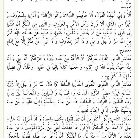
تُغَيِّرُوهُ.
أَلَا وَ إِنِّي أُجَدِّدُ الْقَوْلَ، أَلَا فَأَقِيمُوا الصَّلاةَ وَ آتُوا الزَّكاةَ* وَ أْمُرُوا بِالْمَعْرُوفِ وَ
انْهَوْا عَنِ الْمُنْكَرِ، أَلَا وَ إِنَّ رَأْسَ الْأَمْرِ بِالْمَعْرُوفِ وَ النَّهْيِ عَنِ الْمُنْكَرِ أَنْ تَنْتَهُوا
إِلَى قَوْلِي وَ تُبَلِّغُوهُ مَنْ لَمْ يَحْضُرْ وَ تَأْمُرُوهُ بِقَبُولِهِ وَ تَنْهَوْهُ عَنْ مُخَالَفَتِهِ فَإِنَّهُ أَمْرٌ
مِنَ اللَّهِ عَزَّ وَ جَلَّ وَ مِنِّي وَ لَا أَمْرٌ بِمَعْرُوفٍ وَ لَا نَهْيٌ عَنْ مُنْكَرٍ إِلَّا مَعَ إِمَامٍ
مَعْصُومٍ.
مَعَاشِرَ النَّاسِ: الْقُرْآنُ يُعَرِّفُكُمْ أَنَّ الْأَئِمَّةَ مِنْ بَعْدِهِ وُلْدُهُ وَ عَرَّفْتُكُمْ أَنَّهُ مِنِّي وَ أَنَا
مِنْهُ حَيْثُ يَقُولُ اللَّهُ فِي كِتَابِهِ- وَ جَعَلَها كَلِمَةً باقِيَةً فِي عَقِبِهِ‏ وَ قُلْتُ لَنْ تَضِلُّوا
مَا إِنْ تَمَسَّكْتُمْ بِهِمَا.
مَعَاشِرَ النَّاسِ: التَّقْوَى التَّقْوَى احْذَرُوا السَّاعَةَ كَمَا قَالَ اللَّهُ عَزَّ وَ جَلَ‏ إِنَّ زَلْزَلَةَ
السَّاعَةِ شَيْ‏ءٌ عَظِيمٌ‏ اذْكُرُوا الْمَمَاتَ وَ الْحِسَابَ وَ الْمَوَازِينَ وَ الْمُحَاسَبَةَ بَيْنَ يَدَيْ
رَبِّ الْعَالَمِينَ وَ الثَّوَابَ وَ الْعِقَابَ فَ مَنْ جاءَ بِالْحَسَنَةِ أُثِيبُ عَلَيْهَا وَ مَنْ جاءَ
بِالسَّيِّئَةِ فَلَيْسَ لَهُ فِي الْجِنَانِ نَصِيبٌ.
مَعَاشِرَ النَّاسِ: إِنَّكُمْ أَكْثَرُ مِنْ أَنْ تُصَافِقُونِي بِكَفٍّ وَاحِدَةٍ وَ قَدْ أَمَرَنِيَ اللَّهُ عَزَّ وَ
جَلَّ أَنْ آخُذَ مِنْ أَلْسِنَتِكُمُ الْإِقْرَارَ بِمَا عَقَدْتُ لِعَلِيٍّ مِنْ إِمْرَةِ الْمُؤْمِنِينَ وَ مَنْ جَاءَ
بَعْدَهُ مِنَ الْأَئِمَّةِ مِنِّي وَ مِنْهُ عَلَى مَا أَعْلَمْتُكُمْ أَنَّ ذُرِّيَّتِي مِنْ صُلْبِهِ فَقُولُوا بِأَجْمَعِكُمْ