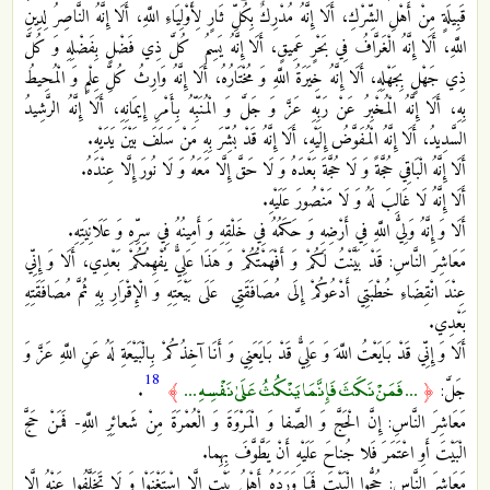
قَبِيلَةٍ مِنْ أَهْلِ الشِّرْكِ، أَلَا إِنَّهُ مُدْرِكٌ بِكُلِّ ثَارٍ لِأَوْلِيَاءِ اللَّهِ، أَلَا إِنَّهُ النَّاصِرُ لِدِينِ
اللَّهِ، أَلَا إِنَّهُ الْغَرَّافُ فِي بَحْرٍ عَمِيقٍ، أَلَا إِنَّهُ يَسِمُ‏ كُلَّ ذِي فَضْلٍ بِفَضْلِهِ وَ كُلَّ
ذِي جَهْلٍ بِجَهْلِهِ، أَلَا إِنَّهُ خِيَرَةُ اللَّهِ وَ مُخْتَارُهُ، أَلَا إِنَّهُ وَارِثُ كُلِّ عِلْمٍ وَ الْمُحِيطُ
بِهِ، أَلَا إِنَّهُ الْمُخْبِرُ عَنْ رَبِّهِ عَزَّ وَ جَلَّ وَ الْمُنَبِّهُ بِأَمْرِ إِيمَانِهِ، أَلَا إِنَّهُ الرَّشِيدُ
السَّدِيدُ، أَلَا إِنَّهُ الْمُفَوَّضُ إِلَيْهِ، أَلَا إِنَّهُ قَدْ بُشِّرَ بِهِ مَنْ سَلَفَ بَيْنَ يَدَيْهِ.
أَلَا إِنَّهُ الْبَاقِي حُجَّةً وَ لَا حُجَّةَ بَعْدَهُ وَ لَا حَقَّ إِلَّا مَعَهُ وَ لَا نُورَ إِلَّا عِنْدَهُ.
أَلَا إِنَّهُ لَا غَالِبَ لَهُ وَ لَا مَنْصُورَ عَلَيْهِ.
أَلَا وَ إِنَّهُ وَلِيُّ اللَّهِ فِي أَرْضِهِ وَ حَكَمُهُ فِي خَلْقِهِ وَ أَمِينُهُ فِي سِرِّهِ وَ عَلَانِيَتِهِ.
مَعَاشِرَ النَّاسِ: قَدْ بَيَّنْتُ لَكُمْ وَ أَفْهَمْتُكُمْ وَ هَذَا عَلِيٌّ يُفْهِمُكُمْ بَعْدِي، أَلَا وَ إِنِّي
عِنْدَ انْقِضَاءِ خُطْبَتِي أَدْعُوكُمْ إِلَى مُصَافَقَتِي‏ عَلَى بَيْعَتِهِ وَ الْإِقْرَارِ بِهِ ثُمَّ مُصَافَقَتِهِ
بَعْدِي.
أَلَا وَ إِنِّي قَدْ بَايَعْتُ اللَّهَ وَ عَلِيٌّ قَدْ بَايَعَنِي وَ أَنَا آخِذُكُمْ بِالْبَيْعَةِ لَهُ عَنِ اللَّهِ عَزَّ وَ
18
... فَمَنْ نَكَثَ فَإِنَّمَا يَنْكُثُ عَلَىٰ نَفْسِهِ ...
جَلَّ:
﴿
﴾
.
مَعَاشِرَ النَّاسِ: إِنَّ الْحَجَّ وَ الصَّفا وَ الْمَرْوَةَ وَ الْعُمْرَةَ مِنْ شَعائِرِ اللَّهِ- فَمَنْ حَجَّ
الْبَيْتَ أَوِ اعْتَمَرَ فَلا جُناحَ عَلَيْهِ أَنْ يَطَّوَّفَ بِهِما.
مَعَاشِرَ النَّاسِ: حُجُّوا الْبَيْتَ فَمَا وَرَدَهُ أَهْلُ بَيْتٍ إِلَّا اسْتَغْنَوْا وَ لَا تَخَلَّفُوا عَنْهُ إِلَّا