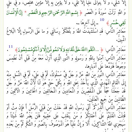
إِلَّا شَقِيٌّ، وَ لَا يَتَوَالَى عَلِيّاً إِلَّا تَقِيٌّ، وَ لَا يُؤْمِنُ بِهِ إِلَّا مُؤْمِنٌ مُخْلِصٌ، وَ فِي عَلِيٍّ
بِسْمِ اللَّهِ الرَّحْمَٰنِ الرَّحِيمِ وَالْعَصْرِ
إِنَّ الْإِنْسَانَ
وَ اللَّهِ نَزَلَتْ سُورَةُ وَ الْعَصْرِ
﴿
*
10
لَفِي خُسْرٍ
﴾
ــ إِلَى آخِرِهَا ــ.
مَعَاشِرَ النَّاسِ: قَدِ اسْتَشْهَدْتُ اللَّهَ وَ بَلَّغْتُكُمْ رِسَالَتِي‏ وَ ما عَلَى الرَّسُولِ إِلَّا الْبَلاغُ
الْمُبِينُ.
11
... اتَّقُوا اللَّهَ حَقَّ تُقَاتِهِ وَلَا تَمُوتُنَّ إِلَّا وَأَنْتُمْ مُسْلِمُونَ
مَعَاشِرَ النَّاسِ:
﴿
﴾
‏‏.
مَعَاشِرَ النَّاسِ: آمِنُوا بِاللَّهِ وَ رَسُولِهِ وَ النُّورِ الَّذِي أُنْزِلَ مَعَهُ‏ مِنْ قَبْلِ أَنْ نَطْمِسَ
وُجُوهاً فَنَرُدَّها عَلى‏ أَدْبارِها.
مَعَاشِرَ النَّاسِ: النُّورُ مِنَ اللَّهِ عَزَّ وَ جَلَّ فِيَّ مَسْلُوكٌ، ثُمَّ فِي عَلِيٍّ، ثُمَّ فِي النَّسْلِ مِنْهُ
إِلَى الْقَائِمِ الْمَهْدِيِّ الَّذِي يَأْخُذُ بِحَقِ‏ اللَّهِ وَ بِكُلِّ حَقٍّ هُوَ لَنَا لِأَنَّ اللَّهَ عَزَّ وَ جَلَّ
قَدْ جَعَلَنَا حُجَّةً عَلَى الْمُقَصِّرِينَ وَ الْمُعَانِدِينَ وَ الْمُخَالِفِينَ وَ الْخَائِنِينَ وَ الْآثِمِينَ وَ
الظَّالِمِينَ مِنْ جَمِيعِ الْعَالَمِينَ.
مَعَاشِرَ النَّاسِ: أُنْذِرُكُمْ أَنِّي رَسُولُ اللَّهِ قَدْ خَلَتْ مِنْ قَبْلِيَ الرُّسُلُ أَ فَإِنْ مِتُّ أَوْ
قُتِلْتُ‏ انْقَلَبْتُمْ عَلى‏ أَعْقابِكُمْ وَ مَنْ يَنْقَلِبْ عَلى‏ عَقِبَيْهِ فَلَنْ يَضُرَّ اللَّهَ شَيْئاً وَ
سَيَجْزِي اللَّهُ الشَّاكِرِينَ‏، أَلَا وَ إِنَّ عَلِيّاً هُوَ الْمَوْصُوفُ بِالصَّبْرِ وَ الشُّكْرِ ثُمَّ مِنْ بَعْدِهِ