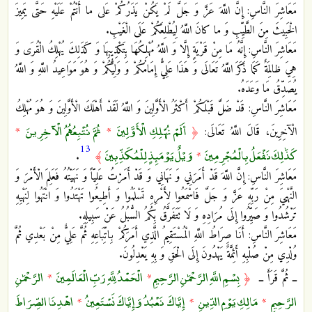
مَعَاشِرَ النَّاسِ: إِنَّ اللَّهَ عَزَّ وَ جَلَّ لَمْ يَكُنْ يَذَرُكُمْ‏ عَلى‏ ما أَنْتُمْ عَلَيْهِ حَتَّى يَمِيزَ
الْخَبِيثَ مِنَ الطَّيِّبِ وَ ما كانَ اللَّهُ لِيُطْلِعَكُمْ عَلَى الْغَيْبِ‏.
مَعَاشِرَ النَّاسِ: إِنَّهُ مَا مِنْ قَرْيَةٍ إِلَّا وَ اللَّهُ مُهْلِكُهَا بِتَكْذِيبِهَا وَ كَذَلِكَ يُهْلِكُ الْقُرَى‏ وَ
هِيَ ظالِمَةٌ كَمَا ذَكَرَ اللَّهُ تَعَالَى وَ هَذَا عَلِيٌّ إِمَامُكُمْ وَ وَلِيُّكُمْ وَ هُوَ مَوَاعِيدُ اللَّهِ وَ اللَّهُ
يُصَدِّقُ مَا وَعَدَهُ.
مَعَاشِرَ النَّاسِ: قَدْ ضَلَّ قَبْلَكُمْ‏ أَكْثَرُ الْأَوَّلِينَ‏ وَ اللَّهُ لَقَدْ أَهْلَكَ الْأَوَّلِينَ وَ هُوَ مُهْلِكُ
أَلَمْ نُهْلِكِ الْأَوَّلِينَ
ثُمَّ نُتْبِعُهُمُ الْآخِرِينَ
الْآخِرِينَ، قَالَ اللَّهُ تَعَالَى‏:
﴿
*
*
13
كَذَٰلِكَ نَفْعَلُ بِالْمُجْرِمِينَ
وَيْلٌ يَوْمَئِذٍ لِلْمُكَذِّبِينَ
.
﴾
*
مَعَاشِرَ النَّاسِ: إِنَّ اللَّهَ قَدْ أَمَرَنِي وَ نَهَانِي وَ قَدْ أَمَرْتُ عَلِيّاً وَ نَهَيْتُهُ فَعَلِمَ الْأَمْرَ وَ
النَّهْيَ مِنْ رَبِّهِ عَزَّ وَ جَلَّ فَاسْمَعُوا لِأَمْرِهِ تَسْلَمُوا وَ أَطِيعُوا تَهْتَدُوا وَ انْتَهُوا لِنَهْيِهِ
تَرْشُدُوا وَ صَيِّرُوا إِلَى مُرَادِهِ وَ لَا تَتَفَرَّقُ بِكُمُ السُّبُلُ عَنْ سَبِيلِهِ.
مَعَاشِرَ النَّاسِ: أَنَا صِرَاطُ اللَّهِ الْمُسْتَقِيمُ الَّذِي أَمَرَكُمْ بِاتِّبَاعِهِ ثُمَّ عَلِيٌّ مِنْ بَعْدِي ثُمَّ
وُلْدِي مِنْ صُلْبِهِ أَئِمَّةٌ يَهْدُونَ إِلَى الْحَقِ‏ وَ بِهِ يَعْدِلُونَ‏.
بِسْمِ اللَّهِ الرَّحْمَٰنِ الرَّحِيمِ
الْحَمْدُ لِلَّهِ رَبِّ الْعَالَمِينَ
الرَّحْمَٰنِ
ــ ثُمَّ قَرَأَ ــ
﴿
*
*
الرَّحِيمِ
مَالِكِ يَوْمِ الدِّينِ
إِيَّاكَ نَعْبُدُ وَإِيَّاكَ نَسْتَعِينُ
اهْدِنَا الصِّرَاطَ
*
*
*