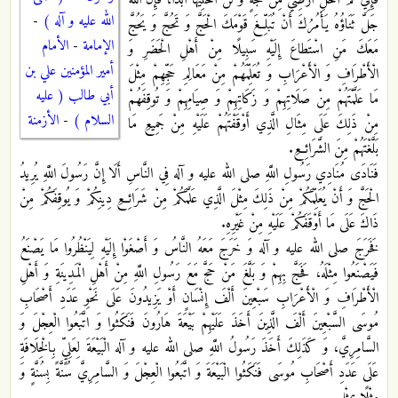
فَإِنِّي لَمْ أُخَلِّ أَرْضِي مِنْ حُجَّةٍ وَ لَنْ أُخَلِّيَهَا أَبَداً، فَإِنَّ اللَّهَ
الله عليه و آله )
-
جَلَّ ثَنَاؤُهُ يَأْمُرُكَ أَنْ تُبَلِّغَ قَوْمَكَ الْحَجَّ وَ تَحُجَّ وَ يَحُجَّ
الإمامة
-
الأمام
مَعَكَ‏ مَنِ اسْتَطاعَ إِلَيْهِ سَبِيلًا مِنْ أَهْلِ الْحَضَرِ وَ
أمير المؤمنين علي بن
الْأَطْرَافِ وَ الْأَعْرَابِ وَ تُعَلِّمَهُمْ مِنْ مَعَالِمِ حَجِّهِمْ مِثْلَ
أبي طالب ( عليه
مَا عَلَّمْتَهُمْ مِنْ صَلَاتِهِمْ وَ زَكَاتِهِمْ وَ صِيَامِهِمْ وَ تُوقِفَهُمْ
السلام )
-
الأزمنة
مِنْ ذَلِكَ عَلَى مِثَالِ الَّذِي أَوْقَفْتَهُمْ عَلَيْهِ مِنْ جَمِيعِ مَا
بَلَّغْتَهُمْ مِنَ الشَّرَائِعِ.
فَنَادَى مُنَادِي رَسُولِ اللَّهِ صلى الله عليه و آله فِي النَّاسِ أَلَا إِنَّ رَسُولَ اللَّهِ يُرِيدُ
الْحَجَّ وَ أَنْ يُعَلِّمَكُمْ مِنْ ذَلِكَ مِثْلَ الَّذِي عَلَّمَكُمْ مِنْ شَرَائِعِ دِينِكُمْ وَ يُوقِفَكُمْ مِنْ
ذَاكَ عَلَى مَا أَوْقَفَكُمْ عَلَيْهِ مِنْ غَيْرِهِ.
فَخَرَجَ صلى الله عليه و آله وَ خَرَجَ مَعَهُ النَّاسُ وَ أَصْغَوْا إِلَيْهِ لِيَنْظُرُوا مَا يَصْنَعُ
فَيَصْنَعُوا مِثْلَهُ، فَحَجَّ بِهِمْ وَ بَلَّغَ مَنْ حَجَّ مَعَ رَسُولِ اللَّهِ مِنْ أَهْلِ الْمَدِينَةِ وَ أَهْلِ
الْأَطْرَافِ وَ الْأَعْرَابِ سَبْعِينَ أَلْفَ إِنْسَانٍ أَوْ يَزِيدُونَ عَلَى نَحْوِ عَدَدِ أَصْحَابِ
مُوسَى السَّبْعِينَ أَلْفَ الَّذِينَ أَخَذَ عَلَيْهِمْ بَيْعَةَ هَارُونَ فَنَكَثُوا وَ اتَّبَعُوا الْعِجْلَ وَ
السَّامِرِيَّ، وَ كَذَلِكَ أَخَذَ رَسُولُ اللَّهِ صلى الله عليه و آله الْبَيْعَةَ لِعَلِيٍّ بِالْخِلَافَةِ
عَلَى عَدَدِ أَصْحَابِ مُوسَى فَنَكَثُوا الْبَيْعَةَ وَ اتَّبَعُوا الْعِجْلَ وَ السَّامِرِيَّ سُنَّةً بِسُنَّةٍ وَ