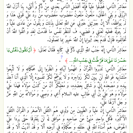
مَعَاشِرَ النَّاسِ: فَضِّلُوا عَلِيّاً فَإِنَّهُ أَفْضَلُ النَّاسِ بَعْدِي مِنْ ذَكَرٍ وَ أُنْثَى، بِنَا أَنْزَلَ اللَّهُ
الرِّزْقَ وَ بَقِيَ الْخَلْقُ، مَلْعُونٌ مَلْعُونٌ مَغْضُوبٌ مَغْضُوبٌ مَنْ رَدَّ عَلَيَّ قَوْلِي هَذَا وَ
لَمْ يُوَافِقْهُ، أَلَا إِنَّ جَبْرَئِيلَ خَبَّرَنِي عَنِ اللَّهِ تَعَالَى بِذَلِكَ وَ يَقُولُ مَنْ عَادَى عَلِيّاً وَ
لَمْ يَتَوَلَّهُ فَعَلَيْهِ لَعْنَتِي وَ غَضَبِي، فَ لْتَنْظُرْ نَفْسٌ ما قَدَّمَتْ لِغَدٍ وَ اتَّقُوا اللَّهَ‏ أَنْ
تُخَالِفُوهُ‏ فَتَزِلَّ قَدَمٌ بَعْدَ ثُبُوتِها إِنَّ اللَّهَ خَبِيرٌ بِما تَعْمَلُونَ‏.
أَنْ تَقُولَ نَفْسٌ يَا
مَعَاشِرَ النَّاسِ: إِنَّهُ جَنْبُ اللَّهِ الَّذِي ذَكَرَ فِي كِتَابِهِ فَقَالَ تَعَالَى:
﴿
7
حَسْرَتَا عَلَىٰ مَا فَرَّطْتُ فِي جَنْبِ اللَّهِ ...
.
﴾
مَعَاشِرَ النَّاسِ: تَدَبَّرُوا الْقُرْآنَ وَ افْهَمُوا آيَاتِهِ وَ انْظُرُوا إِلَى مُحْكَمَاتِهِ وَ لَا تَتَّبِعُوا
مُتَشَابِهَهُ فَوَ اللَّهِ لَنْ يُبَيِّنَ لَكُمْ زَوَاجِرَهُ وَ لَا يُوَضِّحُ لَكُمْ تَفْسِيرَهُ إِلَّا الَّذِي أَنَا آخِذٌ
بِيَدِهِ وَ مُصْعِدُهُ إِلَيَّ وَ شَائِلٌ بِعَضُدِهِ، وَ مُعْلِمُكُمْ أَنَّ مَنْ كُنْتُ مَوْلَاهُ فَهَذَا عَلِيٌّ
مَوْلَاهُ وَ هُوَ عَلِيُّ بْنُ أَبِي طَالِبٍ عليه السلام أَخِي وَ وَصِيِّي وَ مُوَالاتُهُ مِنَ اللَّهِ عَزَّ
وَ جَلَّ أَنْزَلَهَا عَلَيَّ.
مَعَاشِرَ النَّاسِ: إِنَّ عَلِيّاً وَ الطَّيِّبِينَ مِنْ وُلْدِي هُمُ الثَّقَلُ الْأَصْغَرُ وَ الْقُرْآنُ الثَّقَلُ
الْأَكْبَرُ، فَكُلُّ وَاحِدٍ مُنْبِئٌ عَنْ صَاحِبِهِ وَ مُوَافِقٌ لَهُ لَنْ يَفْتَرِقَا حَتَّى يَرِدَا عَلَيَّ
الْحَوْضَ، هُمْ أُمَنَاءُ اللَّهِ فِي خَلْقِهِ وَ حُكَمَاؤُهُ فِي أَرْضِهِ أَلَا وَ قَدْ أَدَّيْتُ أَلَا وَ قَدْ