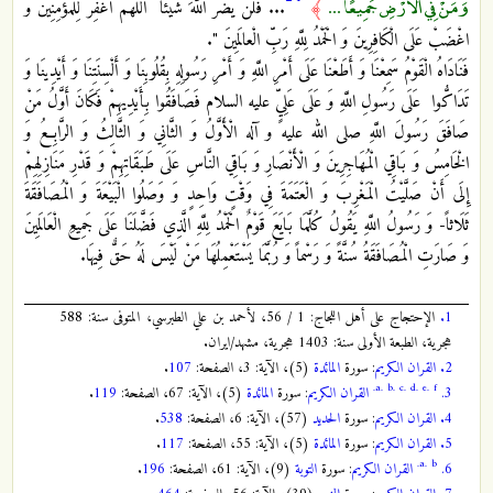
وَمَنْ فِي الْأَرْضِ جَمِيعًا ...
﴾
... فَلَنْ يَضُرَّ اللَّهَ شَيْئاً اللَّهُمَّ اغْفِرْ لِلْمُؤْمِنِينَ وَ
اغْضَبْ عَلَى الْكَافِرِينَ‏ وَ الْحَمْدُ لِلَّهِ رَبِّ الْعالَمِينَ ".
فَنَادَاهُ الْقَوْمُ سَمِعْنَا وَ أَطَعْنَا عَلَى أَمْرِ اللَّهِ وَ أَمْرِ رَسُولِهِ بِقُلُوبِنَا وَ أَلْسِنَتِنَا وَ أَيْدِينَا وَ
تَدَاكُّوا عَلَى رَسُولِ اللَّهِ وَ عَلَى عَلِيٍّ عليه السلام فَصَافَقُوا بِأَيْدِيهِمْ فَكَانَ أَوَّلُ مَنْ
صَافَقَ رَسُولَ اللَّهِ صلى الله عليه و آله الْأَوَّلُ وَ الثَّانِي وَ الثَّالِثُ وَ الرَّابِعُ وَ
الْخَامِسُ وَ بَاقِي الْمُهَاجِرِينَ وَ الْأَنْصَارِ وَ بَاقِي النَّاسِ عَلَى طَبَقَاتِهِمْ وَ قَدْرِ مَنَازِلِهِمْ
إِلَى أَنْ صَلَّيْتُ الْمَغْرِبَ وَ الْعَتَمَةَ فِي وَقْتٍ وَاحِدٍ وَ وَصَلُوا الْبَيْعَةَ وَ الْمُصَافَقَةَ
ثَلَاثاً- وَ رَسُولُ اللَّهِ يَقُولُ كُلَّمَا بَايَعَ قَوْمٌ الْحَمْدُ لِلَّهِ الَّذِي فَضَّلَنَا عَلَى جَمِيعِ الْعَالَمِينَ
وَ صَارَتِ الْمُصَافَقَةُ سُنَّةً وَ رَسْماً وَ رُبَّمَا يَسْتَعْمِلُهَا مَنْ لَيْسَ لَهُ حَقٌّ فِيهَا.
1.
الإحتجاج على أهل اللجاج: 1 / 56، لأحمد بن علي الطبرسي، المتوفى سنة: 588
هجرية، الطبعة الأولى سنة: 1403 هجرية، مشهد/ايران.
2.
القران الكريم
: سورة
المائدة
(5)، الآية: 3، الصفحة:
107
.
a.
b.
c.
d.
e.
f.
3.
القران الكريم
: سورة
المائدة
(5)، الآية: 67، الصفحة:
119
.
4.
القران الكريم
: سورة
الحديد
(57)، الآية: 6، الصفحة:
538
.
5.
القران الكريم
: سورة
المائدة
(5)، الآية: 55، الصفحة:
117
.
a.
b.
6.
القران الكريم
: سورة
التوبة
(9)، الآية: 61، الصفحة:
196
.