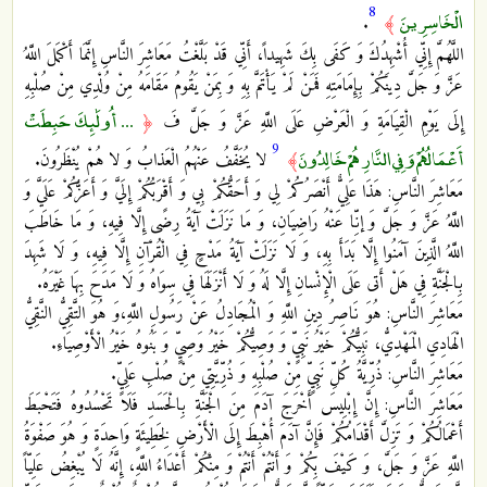
8
الْخَاسِرِينَ
﴾
‏.
اللَّهُمَّ إِنِّي أُشْهِدُكَ وَ كَفَى بِكَ شَهِيداً، أَنِّي قَدْ بَلَّغْتُ مَعَاشِرَ النَّاسِ إِنَّمَا أَكْمَلَ اللَّهُ
عَزَّ وَ جَلَّ دِينَكُمْ بِإِمَامَتِهِ فَمَنْ لَمْ يَأْتَمَّ بِهِ وَ بِمَنْ يَقُومُ مَقَامَهُ مِنْ وُلْدِي مِنْ صُلْبِهِ
... أُولَٰئِكَ حَبِطَتْ
إِلَى يَوْمِ الْقِيَامَةِ وَ الْعَرْضِ عَلَى اللَّهِ عَزَّ وَ جَلَّ فَ
﴿
9
أَعْمَالُهُمْ وَفِي النَّارِ هُمْ خَالِدُونَ
﴾
لا يُخَفَّفُ عَنْهُمُ الْعَذابُ وَ لا هُمْ يُنْظَرُونَ‏.
مَعَاشِرَ النَّاسِ: هَذَا عَلِيٌّ أَنْصَرُكُمْ لِي وَ أَحَقُّكُمْ بِي وَ أَقْرَبُكُمْ إِلَيَّ وَ أَعَزُّكُمْ عَلَيَّ وَ
اللَّهُ عَزَّ وَ جَلَّ وَ إنِّا عَنْهُ رَاضِيَانِ، وَ مَا نَزَلَتْ آيَةُ رِضًى إِلَّا فِيهِ، وَ مَا خَاطَبَ
اللَّهُ‏ الَّذِينَ آمَنُوا إِلَّا بَدَأَ بِهِ، وَ لَا نَزَلَتْ آيَةُ مَدْحٍ فِي الْقُرْآنِ إِلَّا فِيهِ، وَ لَا شَهِدَ
بِالْجَنَّةِ فِي‏ هَلْ أَتى‏ عَلَى الْإِنْسانِ‏ إِلَّا لَهُ وَ لَا أَنْزَلَهَا فِي سِوَاهُ وَ لَا مَدَحَ بِهَا غَيْرَهُ.
مَعَاشِرَ النَّاسِ: هُوَ نَاصِرُ دِينِ اللَّهِ وَ الْمُجَادِلُ عَنْ رَسُولِ اللَّهِ،وَ هُوَ التَّقِيُّ النَّقِيُّ
الْهَادِي الْمَهْدِيُّ، نَبِيُّكُمْ خَيْرُ نَبِيٍّ وَ وَصِيُّكُمْ خَيْرُ وَصِيٍّ وَ بَنُوهُ خَيْرُ الْأَوْصِيَاءِ.
مَعَاشِرَ النَّاسِ: ذُرِّيَّةُ كُلِّ نَبِيٍّ مِنْ صُلْبِهِ وَ ذُرِّيَّتِي مِنْ صُلْبِ عَلِيٍّ.
مَعَاشِرَ النَّاسِ: إِنَّ إِبْلِيسَ أَخْرَجَ آدَمَ مِنَ الْجَنَّةِ بِالْحَسَدِ فَلَا تَحْسُدُوهُ فَتَحْبَطَ
أَعْمَالُكُمْ وَ تَزِلَّ أَقْدَامُكُمْ فَإِنَّ آدَمَ أُهْبِطَ إِلَى الْأَرْضِ لِخَطِيئَةٍ وَاحِدَةٍ وَ هُوَ صَفْوَةُ
اللَّهِ عَزَّ وَ جَلَّ، وَ كَيْفَ بِكُمْ وَ أَنْتُمْ أَنْتُمْ وَ مِنْكُمْ أَعْدَاءُ اللَّهِ، إِنَّهُ لَا يُبْغِضُ عَلِيّاً