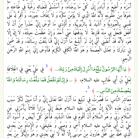
أَمْرَهُ وَ أُطِيعُ وَ أُبَادِرُ إِلَى كُلِّ مَا يَرْضَاهُ، وَ أَسْتَسْلِمُ لِقَضَائِهِ رَغْبَةً فِي طَاعَتِهِ وَ
خَوْفاً مِنْ عُقُوبَتِهِ لِأَنَّهُ اللَّهُ الَّذِي لَا يُؤْمَنُ مَكْرُهُ وَ لَا يُخَافُ‏ جَوْرُهُ، وَ أُقِرُّ لَهُ عَلَى
نَفْسِي بِالْعُبُودِيَّةِ وَ أَشْهَدُ لَهُ بِالرُّبُوبِيَّةِ، وَ أُؤَدِّي مَا أَوْحَى إِلَيَّ حَذَراً مِنْ أَنْ لَا
أَفْعَلَ فَتَحُلَّ بِي مِنْهُ قَارِعَةٌ لَا يَدْفَعُهَا عَنِّي أَحَدٌ وَ إِنْ عَظُمَتْ حِيلَتُهُ، لَا إِلَهَ إِلَّا
هُوَ، لِأَنَّهُ قَدْ أَعْلَمَنِي أَنِّي إِنْ لَمْ أُبَلِّغْ مَا أَنْزَلَ إِلَيَّ فَمَا بَلَّغْتُ رِسَالَتَهُ، وَ قَدْ ضَمِنَ
لِي تَبَارَكَ وَ تَعَالَى الْعِصْمَةَ وَ هُوَ اللَّهُ الْكَافِي الْكَرِيمُ فَأَوْحَى إِلَيَ‏ بِسْمِ اللَّهِ الرَّحْمنِ
الرَّحِيمِ:
3
يَا أَيُّهَا الرَّسُولُ بَلِّغْ مَا أُنْزِلَ إِلَيْكَ مِنْ رَبِّكَ ...
﴿
﴾
فِي عَلِيٍّ يَعْنِي فِي الْخِلَافَةِ
... وَإِنْ لَمْ تَفْعَلْ فَمَا بَلَّغْتَ رِسَالَتَهُ وَاللَّهُ
لِعَلِيِّ بْنِ أَبِي طَالِبٍ عليه السلام،‏
﴿
3
يَعْصِمُكَ مِنَ النَّاسِ ...
.
﴾
مَعَاشِرَ النَّاسِ: مَا قَصَّرْتُ فِي تَبْلِيغِ مَا أَنْزَلَ اللَّهُ تَعَالَى إِلَيَّ وَ أَنَا مُبَيِّنٌ لَكُمْ سَبَبَ
نُزُولِ هَذِهِ الْآيَةِ إِنَّ جَبْرَئِيلَ عليه السلام هَبَطَ إِلَيَّ مِرَاراً ثَلَاثاً يَأْمُرُنِي عَنِ
السَّلَامِ رَبِّي وَ هُوَ السَّلَامُ أَنْ أَقُومَ فِي هَذَا الْمَشْهَدِ فَأُعْلِمَ كُلَّ أَبْيَضَ وَ أَسْوَدَ أَنَّ
عَلِيَّ بْنَ أَبِي طَالِبٍ عليه السلام أَخِي وَ وَصِيِّي وَ خَلِيفَتِي، وَ الْإِمَامُ مِنْ بَعْدِي
الَّذِي مَحَلُّهُ مِنِّي مَحَلُّ هَارُونَ مِنْ مُوسَى إِلَّا أَنَّهُ لَا نَبِيَّ بَعْدِي وَ هُوَ وَلِيُّكُمْ مِنْ بَعْدِ