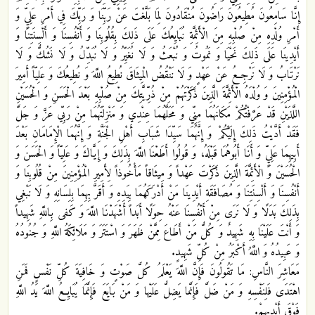
إِنَّا سَامِعُونَ مُطِيعُونَ رَاضُونَ مُنْقَادُونَ لِمَا بَلَّغْتَ عَنْ رَبِّنَا وَ رَبِّكَ فِي أَمْرِ عَلِيٍّ وَ
أَمْرِ وُلْدِهِ مِنْ صُلْبِهِ مِنَ الْأَئِمَّةِ نُبَايِعُكَ عَلَى ذَلِكَ بِقُلُوبِنَا وَ أَنْفُسِنَا وَ أَلْسِنَتِنَا وَ
أَيْدِينَا عَلَى ذَلِكَ نَحْيَا وَ نَمُوتُ وَ نُبْعَثُ وَ لَا نُغَيِّرُ وَ لَا نُبَدِّلُ وَ لَا نَشُكُّ وَ لَا
نَرْتَابُ وَ لَا نَرْجِعُ عَنْ عَهْدٍ وَ لَا نَنْقُضُ الْمِيثَاقَ نُطِيعُ اللَّهَ وَ نُطِيعُكَ وَ عَلِيّاً أَمِيرَ
الْمُؤْمِنِينَ وَ وُلْدَهُ الْأَئِمَّةَ الَّذِينَ ذَكَرْتَهُمْ مِنْ ذُرِّيَّتِكَ مِنْ صُلْبِهِ بَعْدَ الْحَسَنِ وَ الْحُسَيْنِ
اللَّذَيْنِ قَدْ عَرَّفْتُكُمْ مَكَانَهُمَا مِنِّي وَ مَحَلَّهُمَا عِنْدِي وَ مَنْزِلَتَهُمَا مِنْ رَبِّي عَزَّ وَ جَلَّ
فَقَدْ أَدَّيْتُ ذَلِكَ إِلَيْكُمْ وَ إِنَّهُمَا سَيِّدَا شَبَابِ أَهْلِ الْجَنَّةِ وَ إِنَّهُمَا الْإِمَامَانِ بَعْدَ
أَبِيهِمَا عَلِيٍّ وَ أَنَا أَبُوهُمَا قَبْلَهُ، وَ قُولُوا أَطَعْنَا اللَّهَ بِذَلِكَ وَ إِيَّاكَ وَ عَلِيّاً وَ الْحَسَنَ وَ
الْحُسَيْنَ وَ الْأَئِمَّةَ الَّذِينَ ذَكَرْتَ عَهْداً وَ مِيثَاقاً مَأْخُوذاً لِأَمِيرِ الْمُؤْمِنِينَ مِنْ قُلُوبِنَا وَ
أَنْفُسِنَا وَ أَلْسِنَتِنَا وَ مُصَافَقَةِ أَيْدِينَا مَنْ أَدْرَكَهُمَا بِيَدِهِ وَ أَقَرَّ بِهِمَا بِلِسَانِهِ‏ وَ لَا نَبْغِي
بِذَلِكَ بَدَلًا وَ لَا نَرَى مِنْ أَنْفُسِنَا عَنْهُ حِوَلًا أَبَداً أَشْهَدْنَا اللَّهَ‏ وَ كَفى‏ بِاللَّهِ شَهِيداً
وَ أَنْتَ عَلَيْنَا بِهِ شَهِيدٌ وَ كُلُّ مَنْ أَطَاعَ مِمَّنْ ظَهَرَ وَ اسْتَتَرَ وَ مَلَائِكَةُ اللَّهِ وَ جُنُودُهُ
وَ عَبِيدُهُ وَ اللَّهُ أَكْبَرُ مِنْ كُلِّ شَهِيدٍ.
مَعَاشِرَ النَّاسِ: مَا تَقُولُونَ فَإِنَّ اللَّهَ يَعْلَمُ كُلَّ صَوْتٍ وَ خَافِيَةَ كُلِّ نَفْسٍ فَمَنِ
اهْتَدَى فَلِنَفْسِهِ وَ مَنْ ضَلَّ فَإِنَّما يَضِلُّ عَلَيْها وَ مَنْ بَايَعَ فَإِنَّمَا يُبَايِعُ‏ اللَّهَ يَدُ اللَّهِ
فَوْقَ أَيْدِيهِمْ‏.