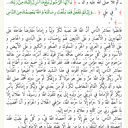
يَا أَيُّهَا الرَّسُولُ بَلِّغْ مَا أُنْزِلَ إِلَيْكَ مِنْ رَبِّكَ ...
ــ ثُمَّ تَلَا صلى الله عليه و آله ــ
﴿
3
... وَإِنْ لَمْ تَفْعَلْ فَمَا بَلَّغْتَ رِسَالَتَهُ وَاللَّهُ يَعْصِمُكَ مِنَ النَّاسِ
﴾
فِي عَلِيٍ
﴿
3
...
﴾
‏.
فَاعْلَمُوا مَعَاشِرَ النَّاسِ أَنَّ اللَّهَ قَدْ نَصَبَهُ لَكُمْ وَلِيّاً وَ إِمَاماً مُفْتَرَضاً طَاعَتُهُ عَلَى
الْمُهَاجِرِينَ وَ الْأَنْصَارِ وَ عَلَى التَّابِعِينَ لَهُمْ بِإِحْسَانٍ، وَ عَلَى الْبَادِي وَ الْحَاضِرِ وَ
عَلَى الْأَعْجَمِيِّ وَ الْعَرَبِيِّ وَ الْحُرِّ وَ الْمَمْلُوكِ وَ الصَّغِيرِ وَ الْكَبِيرِ وَ عَلَى الْأَبْيَضِ وَ
الْأَسْوَدِ وَ عَلَى كُلِّ مُوَحِّدٍ مَاضٍ حُكْمُهُ جَائِزٍ قَوْلُهُ نَافِذٍ أَمْرُهُ، مَلْعُونٌ مَنْ خَالَفَهُ
مَرْحُومٌ مَنْ تَبِعَهُ مُؤْمِنٌ مَنْ صَدَّقَهُ، فَقَدْ غَفَرَ اللَّهُ لَهُ وَ لِمَنْ سَمِعَ مِنْهُ وَ أَطَاعَ لَهُ.
مَعَاشِرَ النَّاسِ: إِنَّهُ آخِرُ مَقَامٍ أَقُومُهُ فِي هَذَا الْمَشْهَدِ فَاسْمَعُوا وَ أَطِيعُوا وَ انْقَادُوا
لِأَمْرِ رَبِّكُمْ فَإِنَّ اللَّهَ عَزَّ وَ جَلَّ هُوَ مَوْلَاكُمْ وَ إِلَهُكُمْ ثُمَّ مِنْ دُونِهِ مُحَمَّدٌ صلى الله
عليه و آله وَلِيُّكُمُ الْقَائِمُ الْمُخَاطِبُ لَكُمْ، ثُمَّ مِنْ بَعْدِي عَلِيٌّ وَلِيُّكُمْ وَ إِمَامُكُمْ بِأَمْرِ
رَبِّكُمْ ثُمَّ الْإِمَامَةُ فِي ذُرِّيَّتِي مِنْ وُلْدِهِ إِلَى يَوْمِ تَلْقَوْنَ اللَّهَ وَ رَسُولَهُ، لَا حَلَالَ إِلَّا
مَا أَحَلَّهُ اللَّهُ وَ لَا حَرَامَ إِلَّا مَا حَرَّمَهُ اللَّهُ، عَرَّفَنِي الْحَلَالَ وَ الْحَرَامَ وَ أَنَا أَفْضَيْتُ
لِمَا عَلَّمَنِي رَبِّي مِنْ كِتَابِهِ وَ حَلَالِهِ وَ حَرَامِهِ إِلَيْهِ.
مَعَاشِرَ النَّاسِ: مَا مِنْ عِلْمٍ إِلَّا وَ قَدْ أَحْصَاهُ اللَّهُ فِيَّ، وَ كُلُّ عِلْمٍ عَلِمْتُ فَقَدْ
أَحْصَيْتُهُ فِي إِمَامِ الْمُتَّقِينَ، وَ مَا مِنْ عِلْمٍ إِلَّا عَلَّمْتُهُ عَلِيّاً وَ هُوَ الْإِمَامُ الْمُبِينُ.