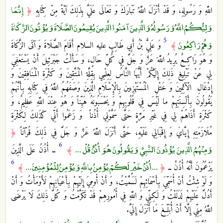
إِنَّمَا
اللَّهِ وَ رَسُولِهِ، وَ قَدْ أَنْزَلَ اللَّهُ تَبَارَكَ وَ تَعَالَى عَلَيَّ بِذَلِكَ آيَةً مِنْ كِتَابِهِ
﴿
وَلِيُّكُمُ اللَّهُ وَرَسُولُهُ وَالَّذِينَ آمَنُوا الَّذِينَ يُقِيمُونَ الصَّلَاةَ وَيُؤْتُونَ الزَّكَاةَ
5
وَهُمْ رَاكِعُونَ
﴾
وَ عَلِيُّ بْنُ أَبِي طَالِبٍ عليه السلام أَقَامَ الصَّلَاةَ وَ آتَى الزَّكَاةَ
وَ هُوَ رَاكِعٌ يُرِيدُ اللَّهَ عَزَّ وَ جَلَّ فِي كُلِّ حَالٍ، وَ سَأَلْتُ جَبْرَئِيلَ أَنْ يَسْتَعْفِيَ
لِي عَنْ تَبْلِيغِ ذَلِكَ إِلَيْكُمْ أَيُّهَا النَّاسُ لِعِلْمِي بِقِلَّةِ الْمُتَّقِينَ وَ كَثْرَةِ الْمُنَافِقِينَ وَ
إِدْغَالِ‏ الْآثِمِينَ وَ خَتْلِ‏ الْمُسْتَهْزِءِينَ بِالْإِسْلَامِ الَّذِينَ وَصَفَهُمُ اللَّهُ فِي كِتَابِهِ بِأَنَّهُمْ‏
يَقُولُونَ بِأَلْسِنَتِهِمْ ما لَيْسَ فِي قُلُوبِهِمْ‏ وَ يَحْسَبُونَهُ‏ هَيِّناً وَ هُوَ عِنْدَ اللَّهِ عَظِيمٌ‏، وَ
كَثْرَةِ أَذَاهُمْ لِي فِي غَيْرِ مَرَّةٍ حَتَّى سَمَّوْنِي أُذُناً وَ زَعَمُوا أَنِّي كَذَلِكَ لِكَثْرَةِ
مُلَازَمَتِهِ إِيَّايَ وَ إِقْبَالِي عَلَيْهِ، حَتَّى أَنْزَلَ اللَّهُ عَزَّ وَ جَلَّ فِي ذَلِكَ قُرْآناً
﴿
6
وَمِنْهُمُ الَّذِينَ يُؤْذُونَ النَّبِيَّ وَيَقُولُونَ هُوَ أُذُنٌ قُلْ ...
﴾
ــ أُذُنُ‏ عَلَى الَّذِينَ
6
... أُذُنُ خَيْرٍ لَكُمْ يُؤْمِنُ بِاللَّهِ وَيُؤْمِنُ لِلْمُؤْمِنِينَ ...
يَزْعُمُونَ أَنَّهُ أُذُنٌ ــ
﴿
﴾
وَ لَوْ شِئْتُ أَنْ أُسَمِّيَ بِأَسْمَائِهِمْ لَسَمَّيْتُ، وَ أَنْ أُومِيَ إِلَيْهِمْ بِأَعْيَانِهِمْ لَأَوْمَأْتُ وَ أَنْ
أَدُلَّ عَلَيْهِمْ لَدَلَلْتُ وَ لَكِنِّي وَ اللَّهِ فِي أُمُورِهِمْ قَدْ تَكَرَّمْتُ وَ كُلَّ ذَلِكَ لَا يَرْضَى
اللَّهُ مِنِّي إِلَّا أَنْ أُبَلِّغَ مَا أَنْزَلَ إِلَيَّ.