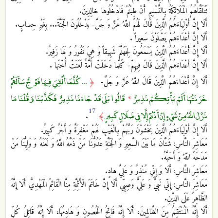
تَتَلَقَّاهُمُ الْمَلَائِكَةُ بِالتَّسْلِيمِ أَنْ‏ طِبْتُمْ فَادْخُلُوها خالِدِينَ‏.
أَلَا إِنَّ أَوْلِيَاءَهُمُ الَّذِينَ قَالَ لَهُمُ اللَّهُ عَزَّ وَ جَلَّ- يَدْخُلُونَ الْجَنَّةَ... بِغَيْرِ حِسابٍ‏.
أَلَا إِنَّ أَعْدَاءَهُمْ يَصْلَوْنَ سَعِيراً .
أَلَا إِنَّ أَعْدَاءَهُمُ الَّذِينَ يَسْمَعُونَ لِجَهَنَّمَ‏ شَهِيقاً وَ هِيَ تَفُورُ وَ لَهَا زَفِيرٌ.
أَلَا إِنَّ أَعْدَاءَهُمُ الَّذِينَ قَالَ فِيهِمْ- كُلَّما دَخَلَتْ أُمَّةٌ لَعَنَتْ أُخْتَها .
... كُلَّمَا أُلْقِيَ فِيهَا فَوْجٌ سَأَلَهُمْ
أَلَا إِنَّ أَعْدَاءَهُمُ الَّذِينَ قَالَ اللَّهُ عَزَّ وَ جَلَّ-
﴿
خَزَنَتُهَا أَلَمْ يَأْتِكُمْ نَذِيرٌ
قَالُوا بَلَىٰ قَدْ جَاءَنَا نَذِيرٌ فَكَذَّبْنَا وَقُلْنَا مَا
*
17
نَزَّلَ اللَّهُ مِنْ شَيْءٍ إِنْ أَنْتُمْ إِلَّا فِي ضَلَالٍ كَبِيرٍ
.
﴾
أَلَا إِنَّ أَوْلِيَاءَهُمُ‏ الَّذِينَ يَخْشَوْنَ رَبَّهُمْ بِالْغَيْبِ لَهُمْ مَغْفِرَةٌ وَ أَجْرٌ كَبِيرٌ.
مَعَاشِرَ النَّاسِ: شَتَّانَ مَا بَيْنَ السَّعِيرِ وَ الْجَنَّةِ عَدُوُّنَا مَنْ ذَمَّهُ اللَّهُ وَ لَعَنَهُ وَ وَلِيُّنَا مَنْ
مَدَحَهُ اللَّهُ وَ أَحَبَّهُ.
مَعَاشِرَ النَّاسِ: أَلَا وَ إِنِّي‏ مُنْذِرٌ وَ عَلِيٌ‏ هادٍ.
مَعَاشِرَ النَّاسِ: إِنِّي نَبِيٌّ وَ عَلِيٌّ وَصِيِّي أَلَا إِنَّ خَاتَمَ الْأَئِمَّةِ مِنَّا الْقَائِمُ الْمَهْدِيُّ أَلَا إِنَّهُ
الظَّاهِرُ عَلَى الدِّينِ.
أَلَا إِنَّهُ الْمُنْتَقِمُ مِنَ الظَّالِمِينَ، أَلَا إِنَّهُ فَاتِحُ الْحُصُونِ وَ هَادِمُهَا، أَلَا إِنَّهُ قَاتِلُ كُلِّ