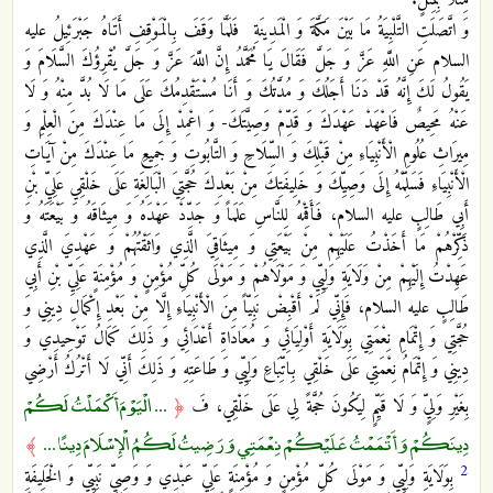
مِثْلًا بِمِثْلٍ.
وَ اتَّصَلَتِ التَّلْبِيَةُ مَا بَيْنَ مَكَّةَ وَ الْمَدِينَةِ فَلَمَّا وَقَفَ بِالْمَوْقِفِ أَتَاهُ جَبْرَئِيلُ عليه
السلام عَنِ اللَّهِ عَزَّ وَ جَلَّ فَقَالَ يَا مُحَمَّدُ إِنَّ اللَّهَ عَزَّ وَ جَلَّ يُقْرِؤُكَ السَّلَامَ وَ
يَقُولُ لَكَ إِنَّهُ قَدْ دَنَا أَجَلُكَ وَ مُدَّتُكَ وَ أَنَا مُسْتَقْدِمُكَ عَلَى مَا لَا بُدَّ مِنْهُ وَ لَا
عَنْهُ مَحِيصٌ فَاعْهَدْ عَهْدَكَ وَ قَدِّمْ وَصِيَّتَكَ- وَ اعْمِدْ إِلَى مَا عِنْدَكَ مِنَ الْعِلْمِ وَ
مِيرَاثِ عُلُومِ الْأَنْبِيَاءِ مِنْ قَبْلِكَ وَ السِّلَاحِ وَ التَّابُوتِ وَ جَمِيعِ مَا عِنْدَكَ مِنْ آيَاتِ
الْأَنْبِيَاءِ فَسَلِّمْهُ إِلَى وَصِيِّكَ وَ خَلِيفَتِكَ مِنْ بَعْدِكَ حُجَّتِيَ الْبَالِغَةِ عَلَى خَلْقِي عَلِيِّ بْنِ
أَبِي طَالِبٍ عليه السلام، فَأَقِمْهُ لِلنَّاسِ عَلَماً وَ جَدِّدْ عَهْدَهُ وَ مِيثَاقَهُ وَ بَيْعَتَهُ وَ
ذَكِّرْهُمْ مَا أَخَذْتُ عَلَيْهِمْ مِنْ بَيْعَتِي وَ مِيثَاقِيَ الَّذِي وَاثَقْتُهُمْ وَ عَهْدِيَ الَّذِي
عَهِدْتُ إِلَيْهِمْ مِنْ وَلَايَةِ وَلِيِّي وَ مَوْلَاهُمْ وَ مَوْلَى كُلِّ مُؤْمِنٍ وَ مُؤْمِنَةٍ عَلِيِّ بْنِ أَبِي
طَالِبٍ عليه السلام، فَإِنِّي لَمْ أَقْبِضْ نَبِيّاً مِنَ الْأَنْبِيَاءِ إِلَّا مِنْ بَعْدِ إِكْمَالِ دِينِي وَ
حُجَّتِي وَ إِتْمَامِ نِعْمَتِي بِوَلَايَةِ أَوْلِيَائِي وَ مُعَادَاةِ أَعْدَائِي وَ ذَلِكَ كَمَالُ تَوْحِيدِي وَ
دِينِي وَ إِتْمَامُ نِعْمَتِي عَلَى خَلْقِي بِاتِّبَاعِ وَلِيِّي وَ طَاعَتِهِ وَ ذَلِكَ أَنِّي لَا أَتْرُكُ أَرْضِي
... الْيَوْمَ أَكْمَلْتُ لَكُمْ
بِغَيْرِ وَلِيٍّ وَ لَا قَيِّمٍ لِيَكُونَ حُجَّةً لِي عَلَى خَلْقِي، فَ
﴿
دِينَكُمْ وَأَتْمَمْتُ عَلَيْكُمْ نِعْمَتِي وَرَضِيتُ لَكُمُ الْإِسْلَامَ دِينًا ...
﴾
2
بِوَلَايَةِ وَلِيِّي وَ مَوْلَى كُلِّ مُؤْمِنٍ وَ مُؤْمِنَةٍ عَلِيٍّ عَبْدِي وَ وَصِيِّ نَبِيِّي وَ الْخَلِيفَةِ