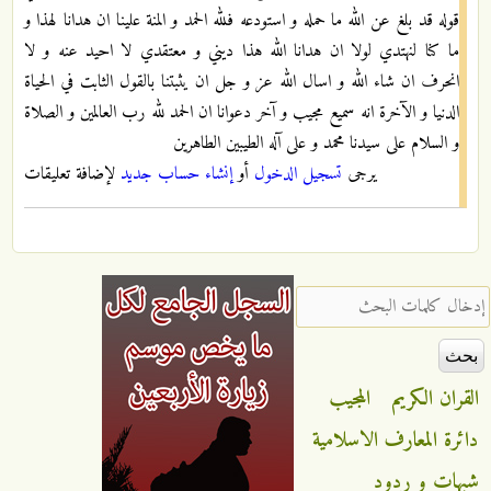
قوله قد بلغ عن الله ما حمله و استودعه فلله الحمد و المنة علينا ان هدانا لهذا و
ما كنا لنهتدي لولا ان هدانا الله هذا ديني و معتقدي لا احيد عنه و لا
انحرف ان شاء الله و اسال الله عز و جل ان يثبتنا بالقول الثابت في الحياة
الدنيا و الآخرة انه سميع مجيب و آخر دعوانا ان الحمد لله رب العالمين و الصلاة
و السلام على سيدنا محمد و على آله الطيبين الطاهرين
يرجى
تسجيل الدخول
أو
إنشاء حساب جديد
لإضافة تعليقات
‏إدخال كلمات البحث ‏
القران الكريم
المجيب
دائرة المعارف الاسلامية
شبهات و ردود