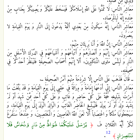
وُلْدِي مِنْ صُلْبِهِ.
مَعَاشِرَ النَّاسِ: لَا تَمُنُّوا عَلَى اللَّهِ إِسْلَامَكُمْ فَيَسْخَطَ عَلَيْكُمْ وَ يُصِيبَكُمْ‏ بِعَذابٍ مِنْ
عِنْدِهِ‏ إِنَّهُ لَبِالْمِرْصَادِ.
مَعَاشِرَ النَّاسِ: إِنَّهُ سَيَكُونُ مِنْ بَعْدِي أَئِمَّةٌ يَدْعُونَ إِلَى النَّارِ وَ يَوْمَ الْقِيامَةِ لا
يُنْصَرُونَ‏.
مَعَاشِرَ النَّاسِ: إِنَّ اللَّهَ وَ أَنَا بَرِيئَانِ مِنْهُمْ.
مَعَاشِرَ النَّاسِ: إِنَّهُمْ وَ أَنْصَارُهُمْ وَ أَتْبَاعُهُمْ وَ أَشْيَاعُهُمْ‏ فِي الدَّرْكِ الْأَسْفَلِ مِنَ
النَّارِ وَ لَبِئْسَ‏ مَثْوَى الْمُتَكَبِّرِينَ‏، أَلَا إِنَّهُمْ أَصْحَابُ الصَّحِيفَةِ فَلْيَنْظُرْ أَحَدُكُمْ فِي
صَحِيفَتِهِ.
ــ قَالَ فَذَهَبَ عَلَى النَّاسِ إِلَّا شِرْذِمَةً مِنْهُمْ أَمْرُ الصَّحِيفَةِ ــ.
مَعَاشِرَ النَّاسِ: إِنِّي أَدَعُهَا إِمَامَةً وَ وِرَاثَةً فِي عَقِبِي إِلَى يَوْمِ الْقِيَامَةِ وَ قَدْ بَلَّغْتُ مَا
أُمِرْتُ بِتَبْلِيغِهِ حُجَّةً عَلَى كُلِّ حَاضِرٍ وَ غَائِبٍ وَ عَلَى كُلِّ أَحَدٍ مِمَّنْ شَهِدَ أَوْ لَمْ
يَشْهَدْ وُلِدَ أَوْ لَمْ يُولَدْ فَلْيُبَلِّغِ الْحَاضِرُ الْغَائِبَ وَ الْوَالِدُ الْوَلَدَ إِلَى يَوْمِ الْقِيَامَةِ، وَ
سَيَجْعَلُونَهَا مُلْكاً وَ اغْتِصَاباً أَلَا لَعَنَ اللَّهُ الْغَاصِبِينَ وَ الْمُغْتَصِبِينَ، وَ عِنْدَهَا سَنَفْرُغُ
يُرْسَلُ عَلَيْكُمَا شُوَاظٌ مِنْ نَارٍ وَنُحَاسٌ فَلَا
لَكُمْ أَيُّهَ الثَّقَلانِ‏ فَ
﴿
12
تَنْتَصِرَانِ
.
﴾