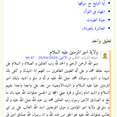
آية التبليغ مع سياقها
الجهاد في القرآن
حياة الطيبات
المعاشرة بالمعروف
تعليق واحد
ولاية امير المرمنين عليه السلام
أضافه
الشهاب الثاقب
في
الاثنين, 20/04/2020 - 06:47
بسم الله الرحمن الرحيم و الحمد لله رب العالمين و الصلاة و السلام على
سيد خلقه محمد و على آله الطيبين الطاهرين ... اللهم انا اشهدك و كفى بك
شهيدا و اشهد رسولك محمد صلى الله عليه و آله و سلم و اشهد وليك امير
المرمنين عليا عليه السلام و اشهد.الاوصياء من بعد علي واحدا واحدا عليهم
السلام و اشهد امام زماني و قرة عيني الحجة بن الحسن صلوات الله عليه بان ما
بلغ به الصادق الامين رسول رب العالمين محمد بن عبد الله صلى الله عليه و آله
و سلم في ولاية امير المؤمنين و مولى الموحدين اسد الله الغالب علي بن ابي
طالب صلوات الله عليه هو الحق من عند الله و ان رسول الله صادق امين في