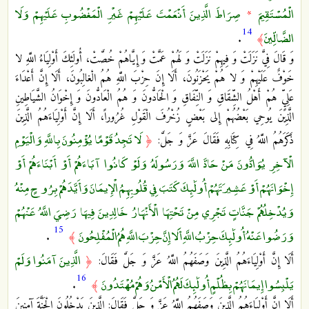
الْمُسْتَقِيمَ
صِرَاطَ الَّذِينَ أَنْعَمْتَ عَلَيْهِمْ غَيْرِ الْمَغْضُوبِ عَلَيْهِمْ وَلَا
*
14
الضَّالِّينَ
.
﴾
وَ قَالَ فِيَّ نَزَلَتْ وَ فِيهِمْ نَزَلَتْ وَ لَهُمْ عَمَّتْ وَ إِيَّاهُمْ خُصَّتْ، أُولَئِكَ أَوْلِيَاءُ اللَّهِ لا
خَوْفٌ عَلَيْهِمْ وَ لا هُمْ يَحْزَنُونَ‏، أَلَا إِنَ‏ حِزْبَ اللَّهِ هُمُ الْغالِبُونَ‏، أَلَا إِنَّ أَعْدَاءَ
عَلِيٍّ هُمْ أَهْلُ الشِّقَاقِ وَ النِّفَاقِ وَ الْحَادُّونَ وَ هُمُ الْعَادُّونَ وَ إِخْوَانُ الشَّيَاطِينِ
الَّذِينَ‏ يُوحِي بَعْضُهُمْ إِلى‏ بَعْضٍ زُخْرُفَ الْقَوْلِ غُرُوراً، أَلَا إِنَّ أَوْلِيَاءَهُمُ الَّذِينَ
لَا تَجِدُ قَوْمًا يُؤْمِنُونَ بِاللَّهِ وَالْيَوْمِ
ذَكَرَهُمُ اللَّهُ فِي كِتَابِهِ فَقَالَ عَزَّ وَ جَلَّ:
﴿
الْآخِرِ يُوَادُّونَ مَنْ حَادَّ اللَّهَ وَرَسُولَهُ وَلَوْ كَانُوا آبَاءَهُمْ أَوْ أَبْنَاءَهُمْ أَوْ
إِخْوَانَهُمْ أَوْ عَشِيرَتَهُمْ أُولَٰئِكَ كَتَبَ فِي قُلُوبِهِمُ الْإِيمَانَ وَأَيَّدَهُمْ بِرُوحٍ مِنْهُ
وَيُدْخِلُهُمْ جَنَّاتٍ تَجْرِي مِنْ تَحْتِهَا الْأَنْهَارُ خَالِدِينَ فِيهَا رَضِيَ اللَّهُ عَنْهُمْ
15
وَرَضُوا عَنْهُ أُولَٰئِكَ حِزْبُ اللَّهِ أَلَا إِنَّ حِزْبَ اللَّهِ هُمُ الْمُفْلِحُونَ
.
﴾
الَّذِينَ آمَنُوا وَلَمْ
أَلَا إِنَّ أَوْلِيَاءَهُمُ الَّذِينَ وَصَفَهُمُ اللَّهُ عَزَّ وَ جَلَّ فَقَالَ:
﴿
16
يَلْبِسُوا إِيمَانَهُمْ بِظُلْمٍ أُولَٰئِكَ لَهُمُ الْأَمْنُ وَهُمْ مُهْتَدُونَ
.
﴾
أَلَا إِنَّ أَوْلِيَاءَهُمُ الَّذِينَ وَصَفَهُمُ اللَّهُ عَزَّ وَ جَلَّ فَقَالَ: الَّذِينَ يَدْخُلُونَ الْجَنَّةَ آمِنِينَ