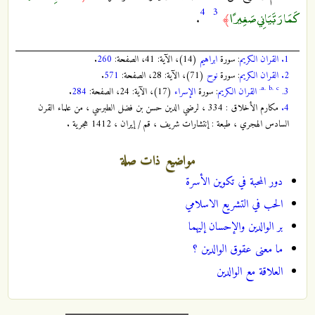
4
3
كَمَا رَبَّيَانِي صَغِيرًا
.
﴾
1.
القران الكريم
: سورة
ابراهيم
(14)، الآية: 41، الصفحة:
260
.
2.
القران الكريم
: سورة
نوح
(71)، الآية: 28، الصفحة:
571
.
a.
b.
c.
3.
القران الكريم
: سورة
الإسراء
(17)، الآية: 24، الصفحة:
284
.
4.
مكارم الأخلاق : 334 ، لرضي الدين حسن بن فضل الطبرسي ، من علماء القرن
السادس الهجري ، طبعة : إنتشارات شريف ، قم / إيران ، 1412 هجرية .
مواضيع ذات صلة
دور المحبة في تكوين الأسرة
الحب في التشريع الاسلامي
بر الوالدين والإحسان إليهما
ما معنى عقوق الوالدين ؟
العلاقة مع الوالدين