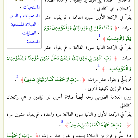
الأخلاق " صلاة يَبِرُّ الوَلد بها والديه ، و هذه الصلاة
المستحبات
-
ركعتان و هي كالتالي :
المستحبات و السنن
يقرأ في الركعة الأولى سورة الفاتحة ، ثم يقول عشر
-
الصلاة المستحبة
رَبَّنَا اغْفِرْ لِي وَلِوَالِدَيَّ وَلِلْمُؤْمِنِينَ يَوْمَ
مرات :
﴿
-
الصلوات
1
يَقُومُ الْحِسَابُ
.
﴾
المستحبة
يقرأ في الركعة الثانية سورة الفاتحة ، ثم يقول عشر
رَبِّ اغْفِرْ لِي وَلِوَالِدَيَّ وَلِمَنْ دَخَلَ بَيْتِيَ مُؤْمِنًا وَلِلْمُؤْمِنِينَ
مرات :
﴿
2
وَالْمُؤْمِنَاتِ ...
.
﴾
3
... رَبِّ ارْحَمْهُمَا كَمَا رَبَّيَانِي صَغِيرًا
ثم يُسلِّم و يقول عشر مرات :
﴿
﴾
.
صلاة الوالدين بكيفية أخرى :
روى العلامة الطبرسي رحمه أيضاً صلاة أخرى لبر الوالدين و هي ركعتان
كالتالي :
يقرأ في الركعة الأولى و الثانية سورة الفاتحة مرة واحدة ، ثم يقول عشرين مرة
3
... رَبِّ ارْحَمْهُمَا كَمَا رَبَّيَانِي صَغِيرًا
.
﴾
﴿
:
... رَبِّ ارْحَمْهُمَا
فاذا سلَّم و فرغ من الصلاة يسجد و يقول عشر مرات :
﴿