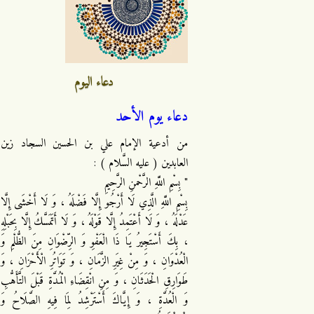
دعاء اليوم
دعاء يوم الأحد
من أدعية الإمام علي بن الحسين السجاد زين
العابدين ( عليه السَّلام ) :
" بِسْمِ اللَّهِ الرَّحْمنِ الرَّحِيمِ
بِسْمِ اللَّهِ الَّذِي لَا أَرْجُو إِلَّا فَضْلَهُ ، وَ لَا أَخْشَى إِلَّا
عَدْلَهُ ، وَ لَا أَعْتَمِدُ إِلَّا قَوْلَهُ ، وَ لَا أَتَمَسَّكُ إِلَّا بِحَبْلِهِ
، بِكَ أَسْتَجِيرُ يَا ذَا الْعَفْوِ وَ الرِّضْوَانِ مِنَ الظُّلْمِ وَ
الْعُدْوَانِ ، وَ مِنْ غِيَرِ الزَّمَانِ ، وَ تَوَاتُرِ الْأَحْزَانِ ، وَ
طَوَارِقِ الْحَدَثَانِ ، وَ مِنِ انْقِضَاءِ الْمُدَّةِ قَبْلَ التَّأَهُّبِ
وَ الْعُدَّةِ ، وَ إِيَّاكَ أَسْتَرْشِدُ لِمَا فِيهِ الصَّلَاحُ وَ