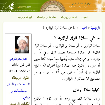
تجاوز إلى المحتوى الرئيسي
المجيب
ادعية و زيارات
مقالات و دراسات
شبهات و ردود
مركز
الرئيسية
»
المجيب
»
ما هي صلاة الولد لوالديه‏ ؟
الإشعاع
أنت هنا
ما هي صلاة الولد لوالديه‏ ؟
الإسلامي
صلاة الوالدين ، أو صلاة بر الوالدين ، أو صلاة الولد
لوالدية هي صلاة مستحبة يصليها الولد لكي يَبِرَّ بها
والديه ، و هي بمثابة هدية يُهديها لهما سواءً كانا حيين
الشيخ صالح الكرباسي
نشر قبل سنتان
أو ميتين ، و تكون هذه الصلاة سبباً لغفران الله و ثوابه
القراءات:
8751
لوالديه و له أيضاً ، فهي من أعمال البر ، و من
حقول مرتبطة:
مصاديق الاحسان إلى الوالدين .
المستحبات و السنن
كيفية صلاة الوالدين
-
مصطلحات و
مفاهيم
روى العلامة الطبرسي رحمه الله في كتابه " مكارم
الكلمات الرئيسية: