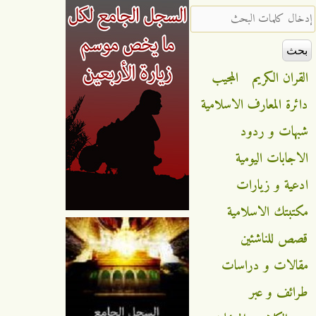
‏إدخال كلمات البحث ‏
القران الكريم
المجيب
دائرة المعارف الاسلامية
شبهات و ردود
الاجابات اليومية
ادعية و زيارات
مكتبتك الاسلامية
قصص للناشئين
مقالات و دراسات
طرائف و عبر