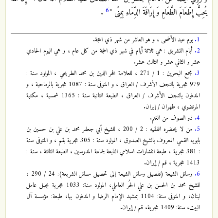
6
يُحِبُّ إِطْعَامَ الطَّعَامِ وَ إِرَاقَةَ الدِّمَاءِ بِمِنًى "
.
1.
يوم عيد الأضحى ، و هو العاشر من شهر ذي الحجة.
2.
أيام التشريق : هي ثلاثة أيام في شهر ذي الحجة من كل عام ، و هي اليوم الحادي
عشر و الثاني عشر و الثالث عشر.
3.
مجمع البحرين : 1 / 271 ، للعلامة فخر الدين بن محمد الطريحي ، المولود سنة :
979 هجرية بالنجف الأشرف / العراق ، و المتوفى سنة : 1087 هجرية بالرماحية ، و
المدفون بالنجف الأشرف / العراق ، الطبعة الثانية سنة : 1365 شمسية ، مكتبة
المرتضوي ، طهران / إيران.
4.
ذو الصوف من الغنم.
5.
من لا يحضره الفقيه : 2 / 200 ، للشيخ أبي جعفر محمد بن علي بن حسين بن
بابويه القمي المعروف بالشيخ الصدوق ، المولود سنة : 305 هجرية بقم ، و المتوفى سنة
: 381 هجرية ، طبعة انتشارات اسلامي التابعة لجماعة المدرسين ، الطبعة الثالثة ، سنة :
1413 هجرية ، قم / إيران.
6.
وسائل الشيعة (تفصيل وسائل الشيعة إلى تحصيل مسائل الشريعة): 24 / 290 ،
للشيخ محمد بن الحسن بن علي الحُر العاملي، المولود سنة: 1033 هجرية بجبل عامل
لبنان، و المتوفى سنة: 1104 بمشهد الإمام الرضا و المدفون بها، طبعة: مؤسسة آل
البيت، سنة: 1409 هجرية، قم / إيران.