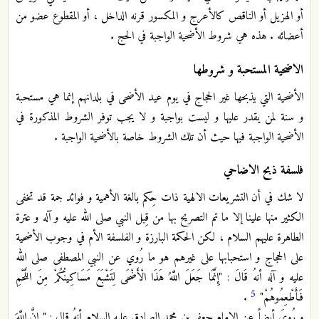
أو الهزيل أو الناقص كالأعرج و المكسور قرنه الداخل ، أو المقطوع عضو من
أعضائه . هذه هي شروط الأضحية الواجبة في الحج .
الاضحية المستحبة و شروطها
الأضحية التي يذبحها غير الحجاج في يوم عيد الأضحى في بلدانهم إنما هي مستحبة
و سنة لمن يقدر عليها و ليست بواجبة و لا يجب توفر الشروط المذكورة في
الأضحية الواجبة فيها حيث أن تلك الشروط خاصة بالأضحية الواجبة .
فلسفة ذبح الاضاحي
لا شك في أن التشريعات الالهية ذات حِكم بالغة الأهمية و فوائد جمة قد تخفى
الكثير منها علينا إلا ما تم التصريح بها من قِبل النبي صلى الله عليه و آله و عترة
الطاهرة عليهم السلام ، لكن الحكمة البارزة و الفلسفة الأم في وجوب الأضحية
على الحجاج و استحبابها على غيرهم هو ما رُوي عن النبي المصطفى صلى الله
عليه و آله أنهُ قَالَ :‏ "إِنَّمَا جَعَلَ اللَّهُ هَذَا الْأَضْحَى لِتَشْبَعَ‏ مَسَاكِينُكُمْ‏ مِنَ اللَّحْمِ
5
فَأَطْعِمُوهُمْ‏"
.
و رُوِيَ أيضاً عن الامام جعفر بن محمد الصادق عليه السلام أنهُ قال : " إِنَّ اللَّهَ