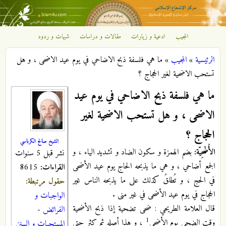
تجاوز إلى المحتوى الرئيسي
المجيب
ادعية و زيارات
مقالات و دراسات
شبهات و ردود
مركز
الرئيسية
»
المجيب
»
ما هي فلسفة ذبح الاضاحي في يوم عيد الاضحى ، و هل
الإشعاع
أنت هنا
تستحب الاضحية لغير الحجاج ؟
الإسلامي
ما هي فلسفة ذبح الاضاحي في يوم عيد
الاضحى ، و هل تستحب الاضحية لغير
الحجاج ؟
الشيخ صالح الكرباسي
الأُضْحِيّة:
بضم الهمزة و سكون الضاد و تشديد الياء ، و
نشر قبل 5 سنوات
الجمع أضاحي ، و هي ما يذبحه الحاج يوم عيد الأضحى
القراءات:
8615
في الحج ، و تُطلقُ كذلك على ما يذبحه الناس غير
حقول مرتبطة:
الحجاج في يوم عيد الأضحى في غير منى .
الواجبات و
قال العلامة الطريحي : ضحى تضحية إذا ذبح الأضحية
الفرائض
-
1
وقت الضحى يوم الأضحى
، و هذا أصله ثم كثر حتى
المستحبات و السنن