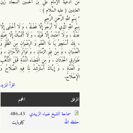
من أدعية الإمام علي بن الحسين السجاد زين
العابدين ( عليه السَّلام ) :
" بِسْمِ اللَّهِ الرَّحْمنِ الرَّحِيمِ
بِسْمِ اللَّهِ الَّذِي لَا أَرْجُو إِلَّا فَضْلَهُ ، وَ لَا أَخْشَى إِلَّا
عَدْلَهُ ، وَ لَا أَعْتَمِدُ إِلَّا قَوْلَهُ ، وَ لَا أَتَمَسَّكُ إِلَّا بِحَبْلِهِ
، بِكَ أَسْتَجِيرُ يَا ذَا الْعَفْوِ وَ الرِّضْوَانِ مِنَ الظُّلْمِ وَ
الْعُدْوَانِ ، وَ مِنْ غِيَرِ الزَّمَانِ ، وَ تَوَاتُرِ الْأَحْزَانِ ، وَ
طَوَارِقِ الْحَدَثَانِ ، وَ مِنِ انْقِضَاءِ الْمُدَّةِ قَبْلَ التَّأَهُّبِ
وَ الْعُدَّةِ ، وَ إِيَّاكَ أَسْتَرْشِدُ لِمَا فِيهِ الصَّلَاحُ وَ
الْإِصْلَاحُ.
اقرأ المزيد
المرفق
الحجم
سماحة الشيخ ضياء الزبيدي
486.43
حفظه الله
كيلوبايت