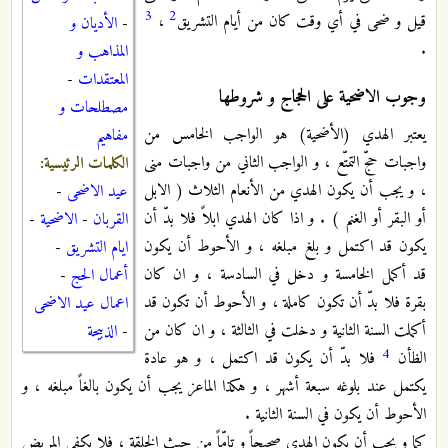
3
2
قيل و ضحى في أي وقت كان من أيام التشريق
،
-
الأديان و
.
المذاهب و
المعتقدات
-
وجوب الاضحية على الحجاج و شروطها
مصطلحات و
يعتبر الهدي (الأضحية) هو الواجب الخامس من
مفاهيم
واجبات حجّ التمتّع ، و الواجب الثاني من واجبات منى
الكلمات الرئيسية:
، و يجب أن يكون الهدي من الأنعام الثلاث ( الابل
عيد الاضحى
-
أو البقر أو الغنم ) . و اذا كان الهدي ابلاً فلا بدّ أن
القربان
-
الاضحية
-
يكون قد اكتمل و بلغ مبلغه ، و الأحوط أن يكون
ايام التشريق
-
قد أكمل الخامسة و دخل في السادسة ، و ان كان
أعمال الحج
-
بقرة فلا بدّ أن تكون كاملة ، و الأحوط أن تكون قد
اعمال عيد الاضحى
أكملت السنة الثانية و دخلت في الثالثة ، و ان كان من
-
الذبيحة
4
الظأن
فلا بدّ أن يكون قد اكتمل ، و هو عادة
يكتمل عند بلوغه سبعة أشهر ، و هكذا الماعز يجب أن يكون بالغاً مبلغه ، و
الأحوط أن يكون في السنة الثانية .
كما و يجب أن يكون الهدي صحيحاً و تامّاً من حيث الخلقة ، فلا يكفي المريض