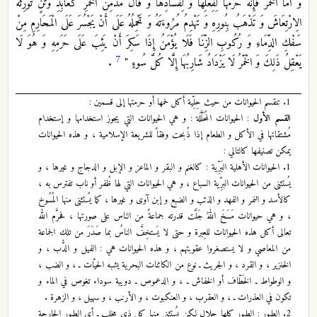
وَ أَمَّا الْخَمْرُ فَإِنَّهُ حَرَّمَهَا لِفِعْلِهَا وَ لِفَسَادِهَا وَ قَالَ مُدْمِنُ الْخَمْرِ كَعَابِدِ وَثَنٍ تُورِثُهُ
الِارْتِعَاشَ وَ تَذْهَبُ بِنُورِهِ وَ تَهْدِمُ مُرُوءَتَهُ وَ تَحْمِلُهُ عَلَى أَنْ يَجْسُرَ عَلَى الْمَحَارِمِ مِنْ
سَفْكِ الدِّمَاءِ وَ رُكُوبِ الزِّنَا فَلَا يُؤْمَنُ إِذَا سَكِرَ أَنْ يَثِبَ عَلَى حَرَمِهِ وَ هُوَ لَا
7
يَعْقِلُ ذَلِكَ وَ الْخَمْرُ لَا يَزْدَادُ شَارِبُهَا إِلَّا كُلَّ سُوءٍ "
.
1.
تنقسم الحيوانات من حيث حِلِّية أكل لحمها أو حرمتها إلى قسمين :
القسم الأول
: الحيوانات المُحَلَّلَة : و هي الحيوانات التي يجوز استخدامها و إستخدام
مُشتقاتها في الأكل و الطعام إذا ذُبحت وفقاً للشريعة الإسلامية ، و هذه الحيوانات
يمكن تصنيفها كالتالي :
1. الحيوانات الأهلية البَرِّية : كالغنم و البقر و الماعز و الإبل و الدجاج و غيرها ، و
يُستثنى من الحيوانات البرِّية السباع ، و هي الحيوانات التي لها ظُفر أو ناب تفترس به ،
كالأسد و النمر و الفهد و الذئب و الضبع و إبن آوى و غيرها ، كما يُستثنى منها المُسُوخ
، و هي حيوانات مَسَخَ اللهُ جَلَّت قدرته جماعةً من الناس على صورتها ، فحرَّم الله
تعالى أكل هذه الحيوانات للعِبرة و حتى لا يَستخِفَّ الناسُ بما صَدَرَ من تلك الجماعة
من المعاصي و لا يستصغروا عقوبتهم ، و هذه الحيوانات هي : الفيل و الدُّب ، و
الخنزير ، و القرد ، و الجريث ـ نوع من الكائنات البحرية يشبه الحيّات ـ ، و الضب ،
و الوطواط ـ الخَطّاف أو الخفاش ـ ، و الدعموص ـ دويبة سوداء تغوص في الماء و
تكون في العذرات ـ ، و العقرب ، و العنكبوت ، و الأرنب ، و سهيل ، و الزهرة .
2. الطيور : الطيور كلها حلال لكن يُستثنى منها كل ذي مخلب ـ أي الطيور الجارحة