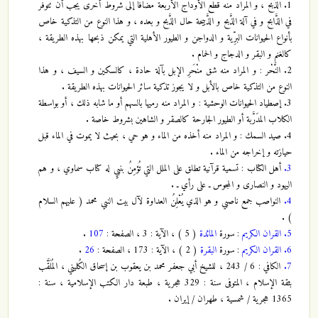
1. الذَّبْح ، و المراد منه قطع الأوداج الأربعة مُضافاً إلى شروط أخرى يجب أن تتوفر
في الذَّابح و في آلة الذَّبح و الذَّبيحة حال الذَّبح و بعده ، و هذا النوع من التذكية خاص
بأنواع الحيوانات البرِّية و الدواجن و الطيور الأهلية التي يمكن ذبحها بهذه الطريقة ،
كالغنم و البقر و الدجاج و الحمام .
2. النَّحْر : و المراد منه شق منْحَرِ الإبل بآلة حادة ، كالسكين و السيف ، و هذا
النوع من التذكية خاص بالأبل و لا يجوز تذكية سائر الحيوانات بهذه الطريقة .
3. إصطياد الحيوانات الوحشية : و المراد منه رميها بالسهم أو ما شابه ذلك ، أو بواسطة
الكلاب المدَرَّبة أو الطيور الجارحة كالصقر و الشاهين بشروط خاصة .
4. صيد السمك : و المراد منه أخذه من الماء و هو حي ، بحيث لا يموت في الماء قبل
حيازته و إخراجه من الماء .
3.
أهل الكتاب : تسمية قرآنية تطلق على الملل التي تُؤمِنُ بنبيٍ له كتاب سماوي ، و هم
اليهود و النصارى و المجوس ـ على رأي ـ .
4.
النواصب جمع ناصبي و هو الذي يُعْلِنُ العداوة لآل بيت النبي محمد ( عليهم السلام
) .
5.
القران الكريم
: سورة
المائدة
( 5 ) ، الآية : 3 ، الصفحة :
107
.
6.
القران الكريم
: سورة
البقرة
( 2 ) ، الآية : 173 ، الصفحة :
26
.
7.
الكافي : 6 / 243 ، للشيخ أبي جعفر محمد بن يعقوب بن إسحاق الكُليني ، المُلَقَّب
بثقة الإسلام ، المتوفى سنة : 329 هجرية ، طبعة دار الكتب الإسلامية ، سنة :
1365 هجرية / شمسية ، طهران / إيران .