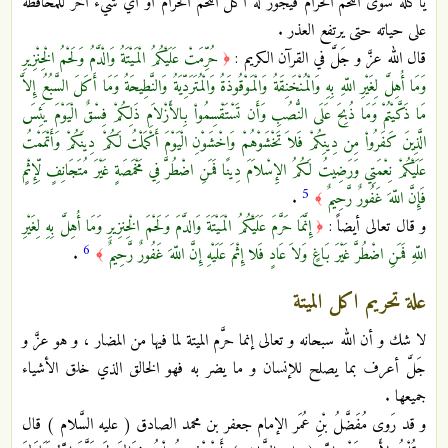
يأكله سوى اللحم الحرام فيجوز له أكل اللحم الحرام أو أي شيء آخر للمحافظة
على حياته حتى يرتفع العذر .
قال الله عزَّ و جَلَّ في القرآن الكريم :
حُرِّمَتْ عَلَيْكُمُ الْمَيْتَةُ وَالْدَّمُ وَلَحْمُ الْخِنْزِيرِ
﴿
وَمَا أُهِلَّ لِغَيْرِ اللّهِ بِهِ وَالْمُنْخَنِقَةُ وَالْمَوْقُوذَةُ وَالْمُتَرَدِّيَةُ وَالنَّطِيحَةُ وَمَا أَكَلَ السَّبُعُ إِلاَّ
مَا ذَكَّيْتُمْ وَمَا ذُبِحَ عَلَى النُّصُبِ وَأَن تَسْتَقْسِمُواْ بِالأَزْلاَمِ ذَلِكُمْ فِسْقٌ الْيَوْمَ يَئِسَ
الَّذِينَ كَفَرُواْ مِن دِينِكُمْ فَلاَ تَخْشَوْهُمْ وَاخْشَوْنِ الْيَوْمَ أَكْمَلْتُ لَكُمْ دِينَكُمْ وَأَتْمَمْتُ
عَلَيْكُمْ نِعْمَتِي وَرَضِيتُ لَكُمُ الإِسْلاَمَ دِينًا فَمَنِ اضْطُرَّ فِي مَخْمَصَةٍ غَيْرَ مُتَجَانِفٍ لِّإِثْمٍ
5
فَإِنَّ اللّهَ غَفُورٌ رَّحِيمٌ
.
﴾
و قال تعالى أيضاً :
إِنَّمَا حَرَّمَ عَلَيْكُمُ الْمَيْتَةَ وَالدَّمَ وَلَحْمَ الْخِنزِيرِ وَمَا أُهِلَّ بِهِ لِغَيْرِ
﴿
6
اللّهِ فَمَنِ اضْطُرَّ غَيْرَ بَاغٍ وَلاَ عَادٍ فَلا إِثْمَ عَلَيْهِ إِنَّ اللّهَ غَفُورٌ رَّحِيمٌ
.
﴾
علة تحريم اكل الميتة
لا شك و أن الله سبحانه و تعالى إنما حرَّم الميتة لما فيها من المضار ، و هو عزَّ و
جَلَّ أعرف بما يصلح للإنسان و ما يضر به فهو الخالق الذي خلق الأشياء
جميعها .
و قد رَوى مُفَضَّلُ بْنِ عُمَر الإمام جعفر بن محمد الصادق ( عليه السَّلام ) قال