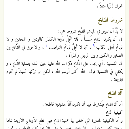
تحرك ذَنَبَها مثلاً .
شروط الذابح
لا بُدَّ أن تتوفر في المباشر للذَّبح شروط هي :
1. أن يكون الذابح مُسلماً ، فلا تَحِّلُ ذَبيحة الكفار كالوثنين و الملحدين و لا
4
3
ذبائح أهل الكتاب
، كما لا تَحِلُّ ذبائح النواصب
، و لا فرق في الذَّابح بين
الصغير و الكبير و بين الرجل و المرأة .
2. التسمية : أي يجب على الذَّابح ذكر اسم الله عليها حين البدء بعملية الذَّبح ، و
يكفي في التسمية قول : الله أكبر أوبسم الله ، لكن لو تركها نسياناً لم تحرم
الذبيحة .
آلة الذبح
أما آلة الذبح فيُشترط فيها أن تكون آلةً حديدية قاطعة .
كيفية الذبح
و أما الكيفية المعتبرة التي تتحقق بها عملية الذبح فهي قطع الأوداج الاربعة تماما
، فلا يكفي شقها ، و لا يتحقق قطع الاوداج إلا إذا كان القطع من تحت