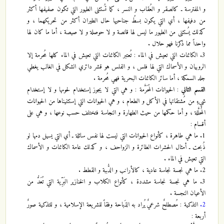
و المفترسة ـ كالصقر و العُقاب و النسر ، كما تُستثنى الطيور التي تكون صفيفها أكثر
من دفيفها ، أي التي يكون بسطُ جناحيها حال الطيران أكثر من تحريكهما ، و
كذلك يُستثنى من الطيور ما ليس لها قانصة و لا حوصلة و لا صيصة ، أما ما كان لها
واحداً مما ذكرنا فهو حلال .
3. الكائنات التي تعيش في الماء : تُعتبر الكائنات التي تعيش في الماء كلها مُحرمة إلا
الروبيان و الأسماك التي لها فلس ، و الفلس هو قشر دائري الشكل في الغالب يغطي
جلد السمكة ، أما سائر الكائنات البحرية فهي مُحرمة .
القسم الثاني
: الحيوانات المُحَرَّمة : و هي التي لا يجوز إستخدام لحومها و لا إستخدام
شيءٍ من مُشتقاتها في الأكل و الطعام ، و هي الحيوانات التي إستثنيناها من الحيوانات
المُحلَّلة ، و أما حكمها من حيث الطهارة و النجاسة فتختلف حسب نوعها ، و هي على
أقسام :
1. ما هي طاهرة ، كأنواع الحيوانات التي ليست لها نفس سائلة ـ أي التي يسيل دمها لو
ذُبحت ـ أمثال الحشرات الطائرة و الزواحف ، و كذلك عامة الكائنات و الأسماك
التي تعيش في الماء .
2. ما هي نجسة نجاسة عادية ، كالأرانب و الدُّببة و القطط .
3. ما هي نجسة نجاسة مشددة ، كأنواع الكلاب و الخنازير البَرِّية التي تُعَدُّ من
الأعيان النجسة .
2.
التذكية : مُصطلحٌ شرعيٌ يُراد به الذَباحة وفقاً للشريعة الإسلامية ، و للتذكية صورٌ
أربعة :