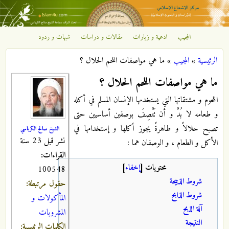
تجاوز إلى المحتوى الرئيسي
المجيب
ادعية و زيارات
مقالات و دراسات
شبهات و ردود
مركز
الرئيسية
»
المجيب
»
ما هي مواصفات اللحم الحلال ؟
الإشعاع
أنت هنا
ما هي مواصفات اللحم الحلال ؟
الإسلامي
اللحوم و مشتقاتها التي يستخدمها الإنسان المسلم في أكله
و طعامه لا بُدَّ و أن تَتَّصِفَ بوصفين أساسيين حتى
تصبح حلالاً و طاهرةً يجوز أكلها و إستخدامها في
الشيخ صالح الكرباسي
نشر قبل 23 سنة
الأكل و الطعام ، و الوصفان هما :
القراءات:
محتويات
[
إخفاء
]
100548
شروط الذبيحة
حقول مرتبطة:
شروط الذابح
المأكولات و
آلة الذبح
المشروبات
النتيجة
الكلمات الرئيسية: