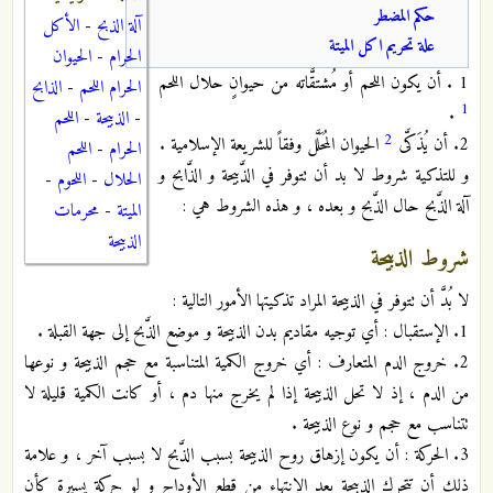
حكم المضطر
آلة الذبح
-
الأكل
علة تحريم اكل الميتة
الحرام
-
الحيوان
1 . أن يكون اللحم أو مُشتقَّاته من حيوانٍ حلال اللحم
الحرام اللحم
-
الذابح
1
.
-
الذبيحة
-
اللحم
2
2. أن يُذَكَّى
الحيوان المُحَلَّل وفقاً للشريعة الإسلامية .
الحرام
-
اللحم
و للتذكية شروط لا بد أن تتوفر في الذَّبيحة و الذَّابح و
الحلال
-
اللحوم
-
آلة الذَّبح حال الذَّبح و بعده ، و هذه الشروط هي :
الميتة
-
محرمات
الذبيحة
شروط الذبيحة
لا بُدَّ أن تتوفر في الذبيحة المراد تذكيتها الأمور التالية :
1. الإستقبال : أي توجيه مقاديم بدن الذبيحة و موضع الذَّبح إلى جهة القبلة .
2. خروج الدم المتعارف : أي خروج الكمية المتناسبة مع حجم الذبيحة و نوعها
من الدم ، إذ لا تحل الذبيحة إذا لم يخرج منها دم ، أو كانت الكمية قليلة لا
تتناسب مع حجم و نوع الذبيحة .
3. الحركة : أن يكون إزهاق روح الذبيحة بسبب الذَّبح لا بسبب آخر ، و علامة
ذلك أن تتحرك الذبيحة بعد الإنتهاء من قطع الأوداج و لو حركة يسيرة كأن