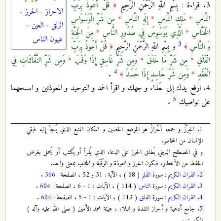
3. قراءة : بِسْمِ اللّهِ الرَّحْمَنِ الرَّحِيمِ
قُلْ أَعُوذُ بِرَبِّ
﴿
الاحراز
-
الحرز
-
النَّاسِ
*
مَلِكِ النَّاسِ
*
إِلَهِ النَّاسِ
*
مِن شَرِّ الْوَسْوَاسِ
الزلق
-
العين
-
الْخَنَّاسِ
*
الَّذِي يُوَسْوِسُ فِي صُدُورِ النَّاسِ
*
مِنَ الْجِنَّةِ
عيون الناس
3
وَ النَّاسِ
و بِسْمِ اللّهِ الرَّحْمَنِ الرَّحِيمِ
قُلْ أَعُوذُ بِرَبِّ
﴿
﴾
الْفَلَقِ
*
مِن شَرِّ مَا خَلَقَ
*
وَمِن شَرِّ غَاسِقٍ إِذَا وَقَبَ
*
وَمِن شَرِّ النَّفَّاثَاتِ فِي
4
الْعُقَدِ
*
وَمِن شَرِّ حَاسِدٍ إِذَا حَسَدَ
.
﴾
4. ارفع يدك إلى حَذاء و جهك و اقرأ الحمد و التوحيد و المعوذتين و امسحهما
5
على نواصيك
.
1.
الحِرْزُ و جمعه أَحْرازٌ هو الموضع الحصين و المكان المنيع الذي يُلجأُ إِليه فيقي
الإنسان من المخاطر.
و في المصطلح الديني يُطلق الحرز على الدعاء الذي يُقرأ أو يُكتب أو يُحمل بغرض
الحفظ من الأخطار، فيكون الحرز و العوذة و الرُقْيَة و الحجاب بمعنى واحد.
2.
القران الكريم
: سورة
القلم
( 68 ) ، الآية : 51 و 52 ، الصفحة :
566
.
3.
القران الكريم
: سورة
الناس
( 114 ) ، الآيات : 1 - 6 ، الصفحة :
604
.
4.
القران الكريم
: سورة
الفلق
( 113 ) ، الآيات : 1 - 5 ، الصفحة :
604
.
5.
جامع أدعية و أحراز الشدة و البلاء ، هيئة محمد الأمين ( صلى الله عليه وآله )
الكويت .