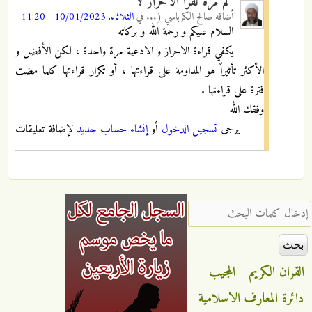
كم مرة نقرأ الاحراز ؟
أضافه
صالح الكرباسي (...
في
الثلاثاء, 10/01/2023 - 11:20
السلام عليكم و رحمة الله و بركاته
يكفي قراءة الاحراز و الادعية مرة واحدة ، لكن الأفضل و
الأكثر تأثيراً هو المداومة على قراءتها ، أو تكرار قراءتها كلما مضت
فترة على قراءتها .
وفقك الله
يرجى
تسجيل الدخول
أو
إنشاء حساب جديد
لإضافة تعليقات
‏إدخال كلمات البحث ‏
القران الكريم
المجيب
دائرة المعارف الاسلامية