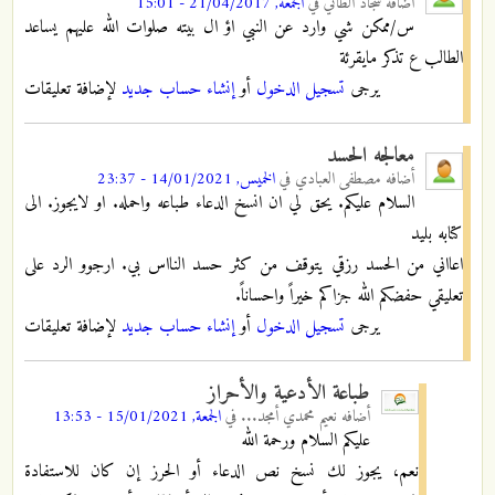
أضافه
سجاد الطائي
في
الجمعة, 21/04/2017 - 15:01
س/ممكن شي وارد عن النبي اؤ ال بيته صلوات الله عليهم يساعد
الطالب ع تذكر مايقرئة
يرجى
تسجيل الدخول
أو
إنشاء حساب جديد
لإضافة تعليقات
معالجه الحسد
أضافه
مصطفى العبادي
في
الخميس, 14/01/2021 - 23:37
السلام عليكم. يحق لي ان انسخ الدعاء طباعه واحمله. او لايجوز. الى
كتابه بليد
اعااني من الحسد رزقي يتوقف من كثر حسد النااس بي. ارجوو الرد على
تعليقي حفضكم الله جزاكم خيراً واحساناً.
يرجى
تسجيل الدخول
أو
إنشاء حساب جديد
لإضافة تعليقات
طباعة الأدعية والأحراز
أضافه
نعيم محمدي أمجد...
في
الجمعة, 15/01/2021 - 13:53
عليكم السلام ورحمة الله
نعم، يجوز لك نسخ نص الدعاء أو الحرز إن كان للاستفادة