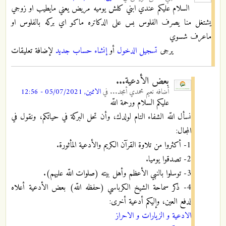
السلام عليكم عندي ابني كلش يوميه مريض يعني مايطيب او زوجي
يشتغل منا يصرف الفلوس بس على الدكاتره ماكو اي بركه بالفلوس او
ماعرف شسوي
يرجى
تسجيل الدخول
أو
إنشاء حساب جديد
لإضافة تعليقات
بعض الأدعية...
أضافه
نعيم محمدي أمجد...
في
الاثنين, 05/07/2021 - 12:56
عليكم السلام ورحمة اللّه
نسأل اللّه الشفاء التام لولدك، وأن تحل البركة في حياتكم، ونقول في
المجال:
1- أكثروا من تلاوة القرآن الكريم والأدعية المأثورة.
2- تصدقوا يوميا.
3- توسلوا بالنبي الأعظم وأهل بيته (صلوات اللّه عليهم).
4- ذكر سماحة الشيخ الكرباسي (حفظه اللّه) بعض الأدعية أعلاه
لدفع العين، وإليكم أدعية أخرى:
الادعية و الزيارات و الاحراز