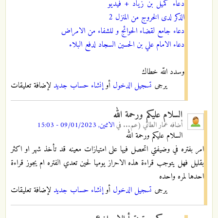
دعاء كميل بن زياد + فيديو
الذكر لدى الخروج من المنزل 2
دعاء جامع لقضاء الحوائج و للشفاء من الامراض
دعاء الامام علي بن الحسين السجاد لدفع البلاء
وسدد اللّه خطاك
يرجى
تسجيل الدخول
أو
إنشاء حساب جديد
لإضافة تعليقات
السلام عليكم ورحمة الله
أضافه
عمار الطائي (عم...
في
الاثنين, 09/01/2023 - 15:03
السلام عليكم ورحمة الله
امر بفتره في وضيفتي اتحصل فيها على امتيازات معينه قد تأخذ شهر او اكثر
بقليل فهل يتوجب قراءة هذه الاحراز يوميا لحين تعدي الفتره ام يجوز قراءة
احدها لمره واحده
يرجى
تسجيل الدخول
أو
إنشاء حساب جديد
لإضافة تعليقات