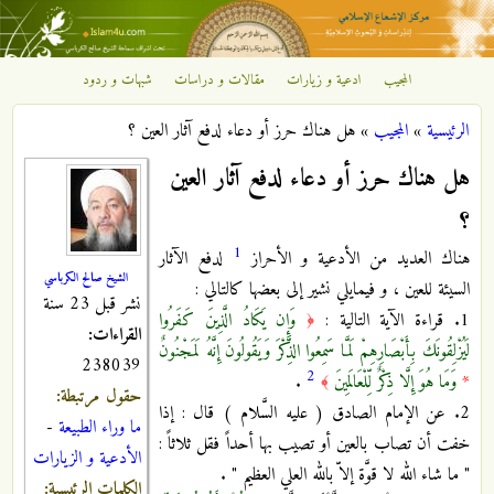
تجاوز إلى المحتوى الرئيسي
المجيب
ادعية و زيارات
مقالات و دراسات
شبهات و ردود
مركز
الرئيسية
»
المجيب
»
هل هناك حرز أو دعاء لدفع آثار العين ؟
الإشعاع
أنت هنا
هل هناك حرز أو دعاء لدفع آثار العين
الإسلامي
؟
1
هناك العديد من الأدعية و الأحراز
لدفع الآثار
الشيخ صالح الكرباسي
السيئة للعين ، و فيمايلي نشير إلى بعضها كالتالي :
نشر قبل 23 سنة
1. قراءة الآية التالية :
وَإِن يَكَادُ الَّذِينَ كَفَرُوا
﴿
القراءات:
لَيُزْلِقُونَكَ بِأَبْصَارِهِمْ لَمَّا سَمِعُوا الذِّكْرَ وَيَقُولُونَ إِنَّهُ لَمَجْنُونٌ
238039
2
*
وَمَا هُوَ إِلَّا ذِكْرٌ لِّلْعَالَمِينَ
.
﴾
حقول مرتبطة:
2. عن الإمام الصادق ( عليه السَّلام ) قال : إذا
ما وراء الطبيعة
-
خفت أن تصاب بالعين أو تصيب بها أحداً فقل ثلاثاً :
الأدعية و الزيارات
" ما شاء الله لا قوَّة إلاّ بالله العلي العظيم " .
الكلمات الرئيسية: