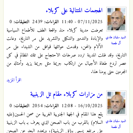
الهجمات المتتالية على كربلاء
07/11/2025 - 11:40
القراءات:
2439
التعليقات:
0
تعرضت مدينة كربلاء منذ واقعة الطف للأطماع السياسية
السيد سلمان هادي
والإبادة والتدمير والتنكيل والتشريد على مر التاريخ، وعانت
آل طعمة
الآلام والمحن، وقدمت عوائلها قوافل من الشهداء على مر
التاريخ، وقد ظلت المدينة تردد صرخات الاحتجاج على تلك المظالم في كل
عصر لردع طغاة الأجيال من ارتكاب جريمة مثل جريمة يزيد وأمثاله من
المجرمين حتى يومنا هذا.
اقرأ المزيد
من مزارات كربلاء مقام تل الزينبية
16/10/2025 - 12:08
القراءات:
2054
التعليقات:
0
يقع هذا المقام في الجهة الجنوبية الغربية من صحن الحسين(عليه
السيد سلمان هادي
السلام) بالقرب من باب الصحن الذي يعرف بـ باب الزينبية
آل طعمة
على مرتفع يسمى بـ(تل الزينبية)، ويحدد البعد عن الصحن