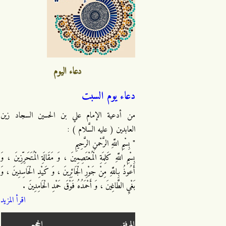
دعاء اليوم
دعاء يوم السبت
من أدعية الإمام علي بن الحسين السجاد زين
العابدين ( عليه السَّلام ) :
" بِسْمِ اللَّهِ الرَّحْمنِ الرَّحِيمِ
بِسْمِ اللَّهِ كَلِمَةِ الْمُعْتَصِمِينَ ، وَ مَقَالَةِ الْمُتَحَرِّزِينَ ، وَ
أَعُوذُ بِاللَّهِ مِنْ جَوْرِ الْجَائِرِينَ ، وَ كَيْدِ الْحَاسِدِينَ ، وَ
بَغْيِ الطَّاغِينَ ، وَ أَحْمَدُهُ فَوْقَ حَمْدِ الْحَامِدِينَ .
اقرأ المزيد
المرفق
الحجم