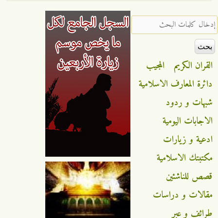
‏إدخال كلمات البحث ‏
القران الكريم
المجيب
دائرة المعارف الاسلامية
شبهات و ردود
الاجابات اليومية
ادعية و زيارات
مكتبتك الاسلامية
قصص للناشئين
مقالات و دراسات
طرائف و عبر