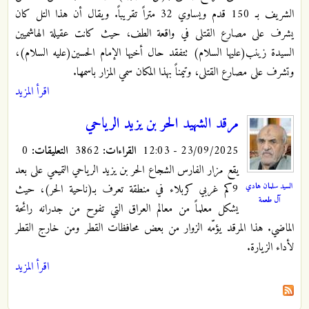
الشريف بـ 150 قدم ويساوي 32 متراً تقريباً. ويقال أن هذا التل كان
يشرف على مصارع القتلى في واقعة الطف، حيث كانت عقيلة الهاشميين
السيدة زينب(عليها السلام) تتفقد حال أخيها الإمام الحسين(عليه السلام)،
وتشرف على مصارع القتلى، وتيمناً بهذا المكان سمي المزار باسمها.
اقرأ المزيد
مرقد الشهيد الحر بن يزيد الرياحي
23/09/2025 - 12:03
القراءات:
3862
التعليقات:
0
يقع مزار الفارس الشجاع الحر بن يزيد الرياحي التميمي على بعد
السيد سلمان هادي
9كم غربي كربلاء في منطقة تعرف بـ(ناحية الحر)، حيث
آل طعمة
يشكل معلماً من معالم العراق التي تفوح من جدرانه رائحة
الماضي. هذا المرقد يؤمّه الزوار من بعض محافظات القطر ومن خارج القطر
لأداء الزيارة.
اقرأ المزيد