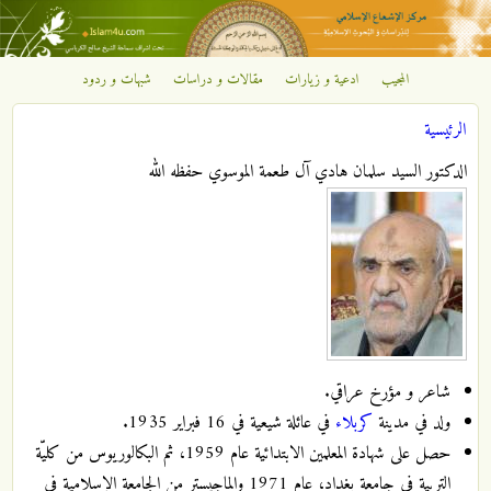
تجاوز إلى المحتوى الرئيسي
المجيب
ادعية و زيارات
مقالات و دراسات
شبهات و ردود
مركز
الرئيسية
الإشعاع
أنت هنا
الدكتور السيد سلمان هادي آل طعمة الموسوي حفظه الله
الإسلامي
شاعر و مؤرخ عراقي.
ولد في مدينة
كربلاء
في عائلة شيعية في 16 فبراير 1935.
حصل على شهادة المعلمين الابتدائية عام 1959، ثم البكالوريوس من كليّة
التربية في جامعة بغداد، عام 1971 والماجيستر من الجامعة الإسلامية في