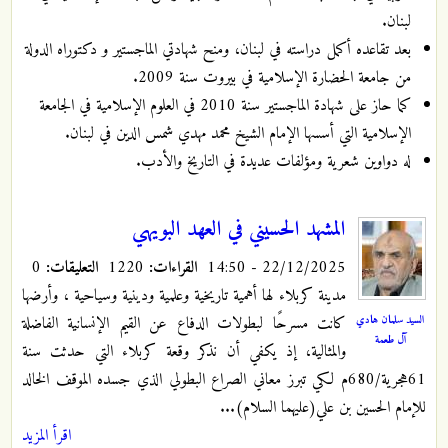
لبنان.
بعد تقاعده أكمل دراسته في لبنان، ومنح شهادتي الماجستير و دكتوراه الدولة
من جامعة الحضارة الإسلامية في بيروت سنة 2009.
كما حاز على شهادة الماجستير سنة 2010 في العلوم الإسلامية في الجامعة
الإسلامية التي أسسها الإمام الشيخ محمد مهدي شمس الدين في لبنان.
له دواوين شعرية ومؤلفات عديدة في التاريخ والأدب.
المشهد الحسيني في العهد البويهي
22/12/2025 - 14:50
القراءات:
1220
التعليقات:
0
مدينة كربلاء لها أهمية تاريخية وعلمية ودينية وسياحية ، وأرضها
السيد سلمان هادي
كانت مسرحًا لبطولات الدفاع عن القيم الإنسانية الفاضلة
آل طعمة
والمثالية، إذ يكفي أن نذكر وقعة كربلاء التي حدثت سنة
61هجرية/680م لكي تبرز معاني الصراع البطولي الذي جسده الموقف الخالد
للإمام الحسين بن علي(عليهما السلام)...
اقرأ المزيد