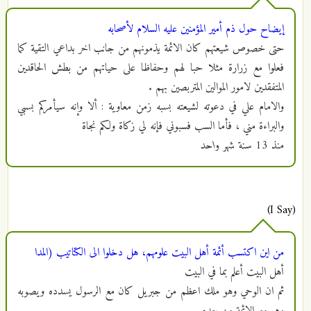
إيضاح حول ذم أمير المؤمنين عليه السلام لأصحابه
حتى خصوص شيعتهم كان الائمة يذمونهم من جانب اخر بداعي التقية كما
فعلوا مع زرارة مثلا حبا لهم وحفاظا على حياتهم من بطش الحاقدين
المتفقدين لامور الموالين المتربصين بهم .
والامام علي في دعوته لشيعته بسبه زمن معاوية : ألا وإنه سيأمركم بسبي
والبراءة مني ، فأما السب فسبوني فإنه لي زكاة ولكم نجاة
منذ
13 سنة شهر واحد
(I Say)
من اين اكتسب أئمة أهل البيت علومهم، هل دخلوا الى الكتاتيب (المدا
أهل البيت أعلم بما في البيت
ثم ان الوحي وهو ملك اعظم من جبريل كان مع الرسول يسدده ويصوبه