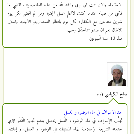
الاستنماء والان تبت الي ربي والحمد لله من هذه العاده,سوف اقضي ما
فاتني من صيام عندما كنت لااعلم غسل الجنابه ومن ثم اقضي لكل يوم
شهرين متتابعين مع الكفاره لكل يوم بافطار العمد.ارجو الاجابه واسف
للاطاله نعلم ان صدر سماحتكم رحب
منذ
13 سنة أسبوعين
صالح الكرباسي (...
حد الاسراف في ماء الوضوء و الغسل
تجنُّب الإسراف في ماء الوضوء و الغُسل يحصل بعدم تجاوز القَدَر الذي
حددته الشريعة الإسلامية للماء المستهلك في الوضوء و الغسل، و إغلاق