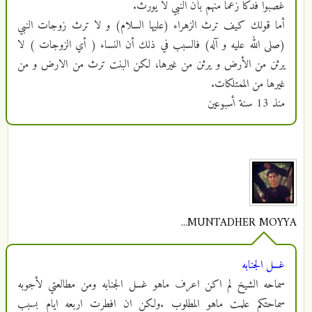
غصبوا فدكاً زعماً منهم بأن النبي لا يورث.
أما قولك كيف ترث الزهراء (عليها السلام) و لا ترث زوجات النبي
(صلى الله عليه و آله) فالسبب في ذلك أن النساء ( أي الزوجات ) لا
يرثن من الأرض و يرثن من غيرها، لكن البنت ترث من الارض و من
غيرها من الممتلكات.
منذ
13 سنة أسبوعين
MUNTADHER MOYYA...
غسل الجنابه
سماحه الشيخ لم اكن اعرف ماهو غسل الجنابه ومن مطالعتي لأجوبه
سماحتكم علمت ماهو المطلوب .ولكن ان افطرت اربعه ايام بسبب