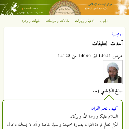
تجاوز إلى المحتوى الرئيسي
المجيب
ادعية و زيارات
مقالات و دراسات
شبهات و ردود
مركز
الرئيسية
الإشعاع
أنت هنا
أحدث التعليقات
الإسلامي
عرض 14041 الى 14060 من 14128
صالح الكرباسي (...
كيف تتعلم القران
السلام عليكم و رحمة الله و بركاته
لكي تتعلم قراءة القران بصورة صحيحة و سهلة خاصة و أنه لا يسعك دخول