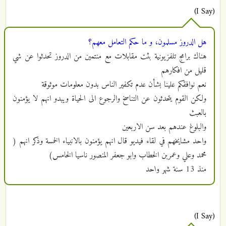
(I Say)
هل الدروز مسلمون، و ما حكم التعامل معهم؟
هناك برامج تلفزيونية بثت مقابلات مع منتمين من الدروز تحدثوا عن شي
قليل من افكارهم
نعم نوافقكم علينا بشأن عدم تكفير الناس بدون معلومات موثوقة
ولكن القوم يتحدثون عن التناسخ والرجوع الى الحياة ويبدو انهم لا يؤمنون
بالعبث
والبلوغ عندهم بعد سن الاربعين
واحد مشايخهم في لقاء فيديو قال انهم يؤمنون بالانبياء الخمسة وذكر انهم (
محمد وعلي وعمربن الخطاب وابو جعفر المنصور ناسيا الخامس)
منذ
13 سنة شهر واحد
(I Say)