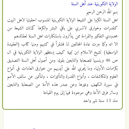
الولاية التكوينية عند أهل السنة
بسم الله الرحمن الرحيم
اهل السنة انكروا على الشيعة الولاية التكوينية المنسوب احقيتها لاهل البيت
كقدرات وخوارق لاتسري على باقي البشر وانكرها كذلك الشيعة من
محدودي التفكير والقراءة ممن يتأثرون باستنكارات اهل السنة لعقائدهم
الا انه وكما جرت عادة المخالفين لنا فلنقرأ في كتبهم ومنها كتاب (العقيدة
الواسطية) لشيخ الاسلام ابن تيمية كيف يستظهر الولاية التكوينية في ال
ص 46 وينسبها للصحابة والتابعين بقوله: ومن أصول أهل السنة التصديق
بكرامات الأولياء وما يُجري الله على أيديهم من خوارق العادات في أنواع
العلوم والمكاشفات ، وأنواع القدرة والتأثيرات ، والمأثور عن سالف الأمم
في سورة الكهف وغيرها وعن صدر هذه الأمة من الصحابة والتابعين
وسائر فرق الأمة وهي موجودة فيها إلى يوم القيامة
منذ
13 سنة شهر واحد