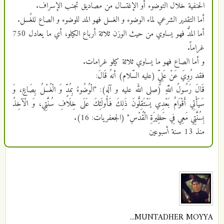
الحنفية خلال التوضوء أو الإغتسال من مصاديق تجنب الإسراف.
أما التقدير الشرعي لماء الوضوء و الغسل فهو المد للوضوء و الصاع للغُسل.
أما المدُّ فهو يساوي من حيث الوزن ثلاثة أرباع الكيلو، أي ما يعادل 750
غراماً.
و أما الصاع فهو ما يساوي ثلاثة كيلو غرامات.
فقد رُوِيَ عَنْ عَلِيٍّ (عليه السّلام) أنهُ قَالَ:
قَالَ رَسُولُ اللَّهِ (صلى الله عليه و آله)‏: "الْوُضُوءُ بِمُدٍّ وَ الْغُسْلُ بِصَاعٍ، وَ
سَيَأْتِي أَقْوَامٌ بَعْدِي يَسْتَقِلُّونَ ذَلِكَ فَأُولَئِكَ عَلَى خِلَافِ سُنَّتِي، وَ الْآخِذُ
بِسُنَّتِي مَعِي فِي حَظِيرَةِ الْقُدْسِ" (الجعفريات: 16).
منذ
13 سنة أسبوعين
MUNTADHER MOYYA...