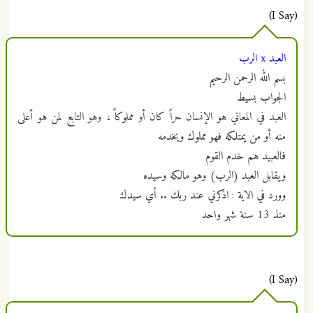
(I Say)
العبد x الرب
بسم الله الرحمن الرحيم
الجواب بسيط
العبد في المعاني هو الإنسان حراً كان أو مملوكاً ، وهو التابع لمن هو أعلى
منه أو من يمتلكه فهو مملوك ويخدمه
فالعبيد هم خدم القوم
ويقابل العبد (الرب) وهو مالكه وسيده
وورد في الاية : اذكرني عند ربك .. أي سيدك
منذ
13 سنة شهر واحد
(I Say)