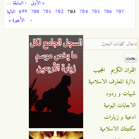
« الأولى
‹ السابقة
…
الصفحات
707
706
705
704
703
702
701
700
699
التالية
›
الأخيرة »
‏إدخال كلمات البحث ‏
القران الكريم
المجيب
دائرة المعارف الاسلامية
شبهات و ردود
الاجابات اليومية
ادعية و زيارات
مكتبتك الاسلامية