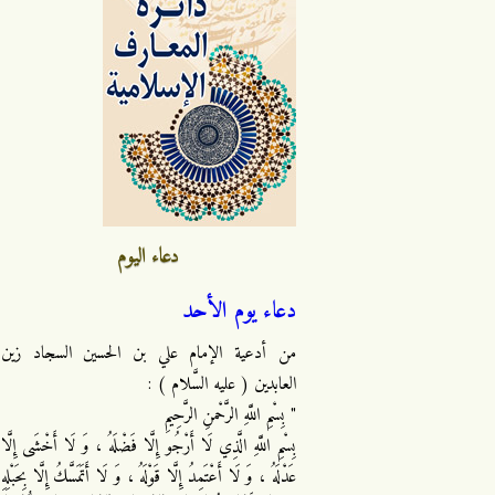
دعاء اليوم
دعاء يوم الأحد
من أدعية الإمام علي بن الحسين السجاد زين
العابدين ( عليه السَّلام ) :
" بِسْمِ اللَّهِ الرَّحْمنِ الرَّحِيمِ
بِسْمِ اللَّهِ الَّذِي لَا أَرْجُو إِلَّا فَضْلَهُ ، وَ لَا أَخْشَى إِلَّا
عَدْلَهُ ، وَ لَا أَعْتَمِدُ إِلَّا قَوْلَهُ ، وَ لَا أَتَمَسَّكُ إِلَّا بِحَبْلِهِ