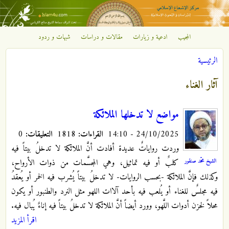
تجاوز إلى المحتوى الرئيسي
المجيب
ادعية و زيارات
مقالات و دراسات
شبهات و ردود
مركز
الرئيسية
الإشعاع
أنت هنا
آثار الغناء
الإسلامي
مواضع لا تدخلها الملائكة
24/10/2025 - 14:10
القراءات:
1818
التعليقات:
0
وردت رواياتٌ عديدة أفادت أنَّ الملائكة لا تدخلُ بيتاً فيه
الشيخ محمّد صنقور
كلبٌ أو فيه تماثيل، وهي المجسَّمات من ذوات الأرواح،
وكذلك فإنَّ الملائكة -بحسب الروايات- لا تدخلُ بيتاً يُشرب فيه الخمر أو يُعقدُ
فيه مجلسٌ للغناء أو يُلعب فيه بأحد آلاات اللهو مثل النرد والطنبور أو يكون
محلاً لخزن أدوات اللَّهو، وورد أيضاً أنَّ الملائكة لا تدخلُ بيتاً فيه إناءٌ يُبال فيه.
اقرأ المزيد