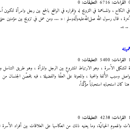
القراءات:
6716
التعليقات:
0
النكاح ، والمساهمة في الترويج له وإقراره في الواقع بالجمع بين رجل وامرأة لتكوين ا
خرة ، قال رسول الله صلى‌الله‌عليه‌وآله‌وسلم : « ... ومن عمل في تزويج بين مؤمنين حتىٰ ي
.. ».
يته
القراءات:
5400
التعليقات:
0
ة لتشكيل الاُسرة ، وهو الارتباط المشروع بين الرجل والمرأة ، وهو طريق التناسل
صل وسبب الأُلفة والمحبة ، والمعونة علىٰ العفّة والفضيلة ، فبه يتحصّن الجنسان من
 كان استحبابه استحباباً مؤكّداً.
القراءات:
4238
التعليقات:
0
لات والهموم الحياتيّة، وما يعنيه ذلك من انعكاسها على العلاقات بين أفراد الأسرة 