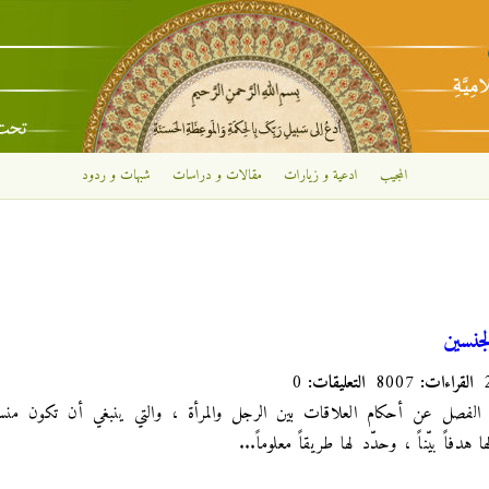
تجاوز إلى المحتوى الرئيسي
المجيب
ادعية و زيارات
مقالات و دراسات
شبهات و ردود
جنسين
القراءات:
8007
التعليقات:
0
لفصل عن أحكام العلاقات بين الرجل والمرأة ، والتي ينبغي أن تكون منسج
دفاً بيّناً ، وحدّد لها طريقاً معلوماً...