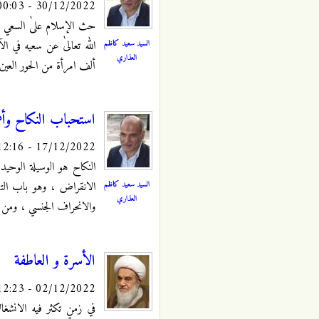
30/12/2022 - 00:03
حث الإسلام علىٰ السعي في 
السيد سعيد كاظم
الله تعالىٰ عن سعيه في الآ
العذاري
ألف امرأة من الحور العين 
استحباب النكاح وأهم
17/12/2022 - 12:16
النكاح هو الوسيلة الوحيد
السيد سعيد كاظم
الانقراض ، وهو باب التوا
العذاري
والانحراف الجنسي ، ومن هنا
الأسرة و العاطفة
02/12/2022 - 12:23
في زمنٍ تكثر فيه الانشغا