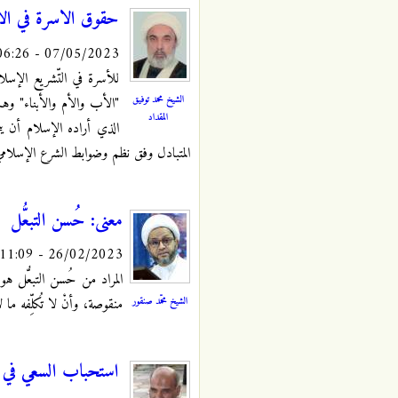
حقوق الاسرة في ال
07/05/2023 - 06:26
للأسرة في التّشريع الإسلا
الشيخ محمد توفيق
"الأب والأم والأبناء" وهم
المقداد
الذي أراده الإسلام أن يتحق
المتبادل وفق نظم وضوابط الشرع الإسلامي
معنى: حُسن التبعُّل
26/02/2023 - 11:09
المراد من حُسن التبعُّل هو ا
الشيخ محمّد صنقور
منقوصة، وأنْ لا تُكلِّفه ما ل
استحباب السعي في ا