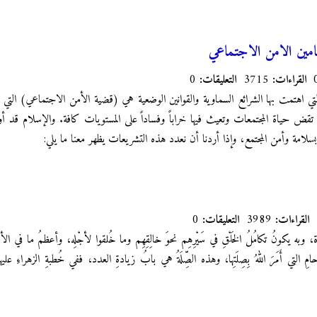
امين الامن الاجتماعي
القراءات:
3715
التعليقات:
0
لتي اهتمت بها الشرائع السماوية والقوانين الوضعية هي (قضية الأمن الاجتماعي) التي 
قض حياة المجتمعات وتعيث فيها خراباً وفساداً على المستويات كافة. والإسلام قد أولى 
 بسلامة وأمن المجتمع، وإذا أردنا أن نعدد هذه التشريعات يظهر معنا ما يلي:
القراءات:
3989
التعليقات:
0
ة، وبه يكونُ تكامُلُ الخَلْقِ في سَيْرِهِم نحوَ خالِقِهِم وما خُلقوا لأجْلِه، وأعظمُ ما في 
مِ التي أَمَرَ اللهُ بِصِلَتِها، وهذه الصِّلَةُ هي بابُ زيادةِ العدد، ففي خُطبةِ الزهراءِ عليها