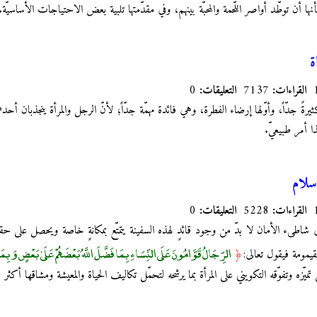
شأنها أن توطّد أواصر اللّحمة والمحبّة بينهم، وفي مقدّمتها تلبية بعض الاحتياجات الأساسي
ة
القراءات:
7137
التعليقات:
0
يرةً جدّاً، وأوّلها إرضاء الفطرة، وهي فائدة مهمّة جدّاً؛ لأنّ الرجل والمرأة ينجذبان أح
 أمر طبيعيّ.
سلام
القراءات:
5228
التعليقات:
0
ى شاطىء الأمان لا بدّ من وجود قائدٍ لهذه السفينة يتمتّع بمكانةٍ خاصة ويحصل على ح
الرِّجَالُ قَوَّامُونَ عَلَى النِّسَاءِ بِمَا فَضَّلَ اللَّهُ بَعْضَهُمْ عَلَىٰ بَعْضٍ وَبِمَا 
قيمومة فيقول تعالى:
﴿
تميّزه وتفوّقه التكويني على المرأة بما يرشحه لتحمّل تكاليف الحياة والمعيشة ومشاقها أكثر