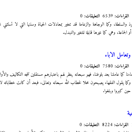
القراءات:
6539
التعليقات:
0
نفوذ والسلطة، وكما الوجاهة والزعامة قد تتغير بمعادلات الحياة وسننها التي لا تستث
 الجماعة، وهي كما غيرها قابلة للتغير والتبدل.
 وتعامل الاباء
القراءات:
7580
التعليقات:
0
ناءنا كما عاملنا بعد بلوغنا، فهو سبحانه ينظر لهم باعتبارهم مستقلين تتجه التكاليف والأو
، وكما يقول الفقهاء يصبحون محلا لخطاب الله سبحانه وتعالى، فبعد أن كانت خطاباته لا 
حين كبروا وبلغوا.
ية
القراءات:
8224
التعليقات:
0