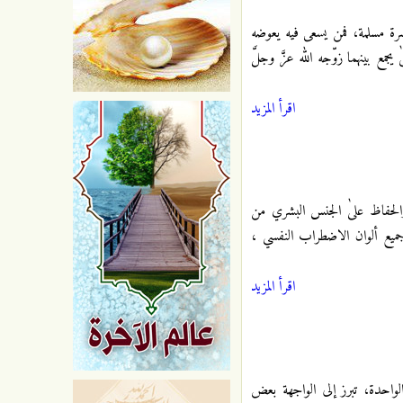
ُسرة مسلمة، فمن يسعى فيه يعوضه
جمع بينهما زوّجه الله عزَّ وجلَّ
اقرأ المزيد
 والحفاظ علىٰ الجنس البشري من
 جميع ألوان الاضطراب النفسي ،
اقرأ المزيد
الواحدة، تبرز إلى الواجهة بعض