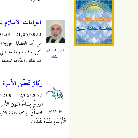
اجراءات الاسلام لت
21/06/2023 - 07:54
من أهم القضايا المحورية ا
الشيخ محمد توفيق
كل الآفات والمفاسد التي ت
المقداد
تشريعاته وأحكامه المتعلقة
ركائز تحصّن الأسرة
12/06/2023 - 12:00
الزواجُ مِفتاحُ تكوينِ الأسر
مجلة بقية الله
فتتحقّقُ ببركتِه دائرةُ الأرحا
الْأَرْحَامِ مَنْمَاةً لِلْعَدَدِ".