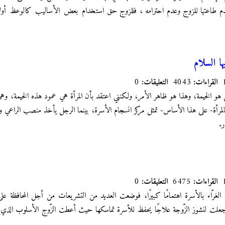
عدم طاعتها للزوج وعدم احترامه ، فللزوج حق
استخدام بعض الأساليب كالوعظ أولاً
ا السلام
القراءات:
4043
التعليقات:
0
ل هو الخيمة، وهذا هو ظاهر الأمر، ولكنني اعتقد بأن المرأة هي عمود هذه الخيمة، وهي
مرأة- على هذا الأساس- تمثل مركز انسجام الأسرة، بينما الرجل يأخذ منصب الراعي والح
.
القراءات:
6475
التعليقات:
0
 الغرّاء بالأسرة اهتمامًا كبيرًا، فوضعت العديد من التشريعات من أجل المحافظة على
 جعلت لنشوز الزّوجة علاجًا يحفظ للأسرة تماسكها حيث أعطت الزّوج الأسلوب الذي 