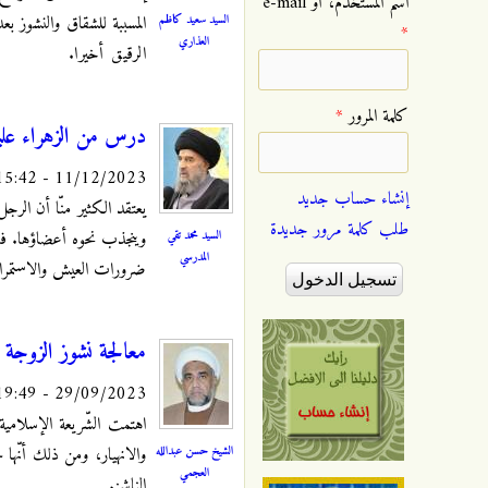
‏اسم المستخدم، أو e-mail
السيد سعيد كاظم
المسببة للشقاق والنشوز ب
*
العذاري
الرقيق أخيرا.
‏كلمة المرور ‏
*
درس من الزهراء عليه
11/12/2023 - 15:42
إنشاء حساب جديد
يعتقد الكثير منّا أن الرج
طلب كلمة مرور جديدة
السيد محمد تقي
وينجذب نحوه أعضاؤها. فال
المدرسي
ضرورات العيش والاستمرار
معالجة نشوز الزوجة
29/09/2023 - 19:49
اهتمت الشّريعة الإسلامية
الشيخ حسن عبدالله
والانهيار، ومن ذلك أنّها
العجمي
الناشز.