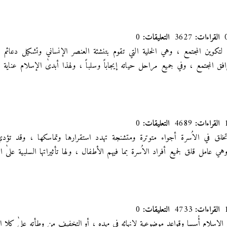
القراءات:
3627
التعليقات:
0
لىٰ لتكوين المجتمع ، وهي الخلية التي تقوم بتنشئة العنصر الإنساني وتشكيل دعائم
افق المجتمع ، وفي جميع مراحل حياته إيجاباً وسلباً ، ولهذا أبدىٰ الإسلام عناية 
القراءات:
4689
التعليقات:
0
خلق في الاُسرة أجواء متوترة ومتشنجة تهدد استقرارها وتماسكها ، وقد تؤدي 
هي عامل قلق لجميع أفراد الاُسرة بما فيهم الأطفال ، ولها تأثيراتها السلبية علىٰ ال
القراءات:
4733
التعليقات:
0
إسلام أُسسا وقواعد موضوعية لانهائه في مهده ، أو التخفيف من وطأته علىٰ كلا ا