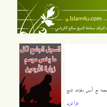
مة مع أُسس وقواعد المنهج
اقرأ المزيد