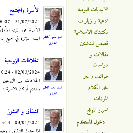
الاجابات اليومية
الاُسرة والمجتمع
ادعية و زيارات
31/07/2024 - 00:07
الاُسرة هي اللبنة الاُو
مكتبتك الاسلامية
السيد سعيد كاظم
البدء المؤثرة في جميع مر
قصص للناشئين
العذاري
مقالات و
الخلافات الزوجية
دراسات
02/03/2024 - 10:24
طرائف و عبر
الخلافات بين الزوجين ت
خير الكلام
السيد سعيد كاظم
وتهديم أركان الاُسرة ، و
العذاري
المرئيات
اخبار الموقع
الشقاق و النشوز
دخول المستخدم
03/01/2024 - 13:14
إذا حدث الشقاق ، وضع ال