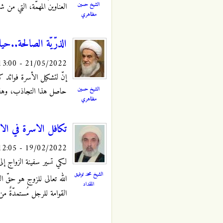
الشيخ حسين
العناوين المهمّة، التي من 
مظاهري
الذرّيّة الصالحة..حيا
21/05/2022 - 13:00
إنّ لتشكيل الأسرة فوائد كث
الشيخ حسين
حاصل هذا التجاذب، وهذا
مظاهري
تكافل الاسرة في الا
19/02/2022 - 12:05
لكي تسير سفينة الزواج إل
الشيخ محمد توفيق
الله تعالى للزوج هو حقّ ال
المقداد
القوامة للرجل مُستمدّةٌ من 