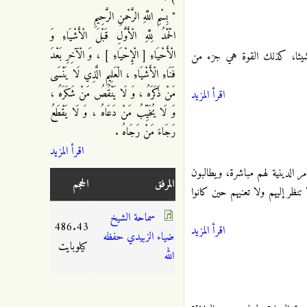
" بِسْمِ اللَّهِ الرَّحْمنِ الرَّحِيمِ
الْحَمْدُ لِلَّهِ الْأَوَّلِ قَبْلَ الْأَشْيَاءِ وَ
الْأَحْيَاءِ [ الْإِحْيَاءِ ] ، وَ الْآخِرِ بَعْدَ
ني شيئا، كذلك القوة هي جزء من
فَنَاءِ الْأَشْيَاءِ ، الْعَلِيمِ الَّذِي لَا يَنْسَى
مَنْ ذَكَرَهُ ، وَ لَا يَنْقُصُ مَنْ شَكَرَهُ ،
اقرأ المزيد
وَ لَا يُخَيِّبُ مَنْ دَعَاهُ ، وَ لَا يَقْطَعُ
رَجَاءَ مَنْ رَجَاهُ .
اقرأ المزيد
امر الدينية لهم مباشرة، ويطالبون
المرفق
الحجم
تنظر إليهم ولا تعنيهم حين كانوا
سماحة الشيخ
486.43
اقرأ المزيد
ضياء الزبيدي حفظه
كيلوبايت
الله