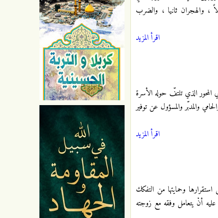
 ، والهجران ثانيا ، والضرب
اقرأ المزيد
 المحور الذي تلتفّ حوله الأسرة
امي والمدبّر والمسؤول عن توفير
اقرأ المزيد
 استقرارها وحمايتها من التفكك
عليه أنْ يتعامل وفقه مع زوجته