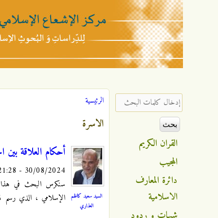
مركز
الإشعاع
‏إدخال كلمات البحث ‏
الرئيسية
أنت هنا
الإسلامي
الاسرة
القران الكريم
أحكام العلاقة بين ال
المجيب
30/08/2024 - 21:28
دائرة المعارف
سنكرس البحث في هذا ا
الاسلامية
السيد سعيد كاظم
الإسلامي ، الذي رسم لها ه
العذاري
شبهات و ردود