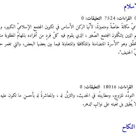
اسلام
القراءات:
7524
التعليقات:
0
ميّ مكانةً خاصّةً ومتميزةً، لأنّها الركن الأساس في تكوين المجتمع الإسلاميّ الكبير،
 الذين يشكّلون المجتمع الصّغير ، الذي يقوم فيه كلّ فردٍ من أفراده بالمهامّ المطلوب
ّق وهو "الأسرة المتضامنة والمتكافلة والمتعاونة فيما بين بعضها البعض، والتي تغمر حيات
ّ الحنيف".
القراءات:
18016
التعليقات:
0
لتودُّد للزوج، ومطايبتُه في الحديث، والتزيُّن له ، والمعاشرةُ له بأحسنِ ما تكون عليه ال
ا يُطيق بل تُعينه على نوائبِ الدهر.
لنكاح