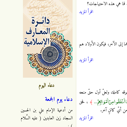
ّة. فما هي هذه الاحتياجات؟
اقرأ المزيد
دهما إلى الآخر، فيكون الأولاد هم
اقرأ المزيد
دعاء اليوم
قوقه كاملة، ولعلّ أول حقّ منحه
دعاء يوم الجمعة
أَنْفَقُوا مِنْ أَمْوَالِهِمْ ...
﴾
، فحق
 من أيّ كائنٍ آخر.
من أدعية الإمام علي بن الحسين
اقرأ المزيد
السجاد زين العابدين ( عليه السَّلام
) :