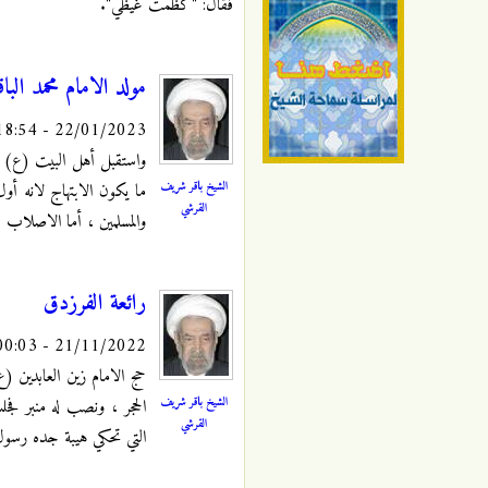
فقال: "كظمت غيظي".
مولد الامام محمد البا
22/01/2023 - 18:54
واستقبل أهل البيت (ع) بم
الشيخ باقر شريف
ما يكون الابتهاج لانه أو
القرشي
والمسلمين ، أما الاصلاب ، 
رائعة الفرزدق
21/11/2022 - 00:03
حج الامام زين العابدين (
الشيخ باقر شريف
الحجر ، ونصب له منبر فجل
القرشي
التي تحكي هيبة جده رسول 