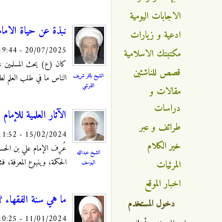
الاجابات اليومية
نبذة عن حياة الامام 
ادعية و زيارات
20/07/2025 - 19:44
مكتبتك الاسلامية
كان (ع) يحث المسلمين على
قصص للناشئين
الشيخ باقر شريف
الناس ما في طلب العلم لط
القرشي
مقالات و
دراسات
الآثار العلمية للإمام
طرائف و عبر
15/02/2024 - 11:52
خير الكلام
عُرِف الإمام علي بن الحسي
الشيخ عبدالله
الحكمة، وينبوع المعرفة، ف
المرئيات
اليوسف
اخبار الموقع
ما هي سنة الفقهاء ؟
دخول المستخدم
11/01/2024 - 10:25