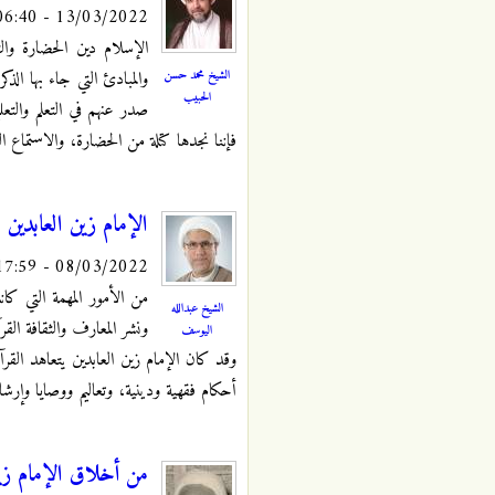
13/03/2022 - 06:40
الإسلام دين الحضارة وا
الشيخ محمد حسن
والمبادئ التي جاء بها الذ
الحبيب
صدر عنهم في التعلم والتعلي
فإننا نجدها كتلة من الحضارة، والاستماع ال
الإمام زين العابدين 
08/03/2022 - 17:59
من الأمور المهمة التي كان
الشيخ عبدالله
ونشر المعارف والثقافة القرآ
اليوسف
وقد كان الإمام زين العابدين يتعاهد القرآ
أحكام فقهية ودينية، وتعاليم ووصايا وإرش
من أخلاق الإمام زين 