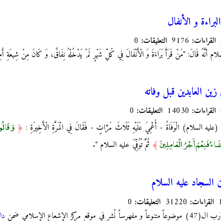
براءة و الأنفال
القراءات:
9176
التعليقات:
0
لام أنَّهُ قَالَ: "مَنْ قَرَأَ بَرَاءَةَ وَ الْأَنْفَالَ فِي كُلِّ شَهْرٍ لَمْ يَدْخُلْهُ نِفَاقٌ، وَ كَانَ مِنْ شِيعَةِ أَم
 زين العابدين قبل وفاته
القراءات:
14030
التعليقات:
0
وَقَالُوا
ْنِ (عليه السلام) الْوَفَاةُ - أُغْمِيَ عَلَيْهِ ثَلَاثَ مَرَّاتٍ - فَقَالَ فِي الْمَرَّةِ الْأَخِيرَةِ :
﴿
شَاءُ فَنِعْمَ أَجْرُ الْعَامِلِينَ
﴾
ثُمَّ تُوُفِّيَ ع‏ليه السلام ".
 السجاد عليه السلام
القراءات:
31220
التعليقات:
0
مركز الإشعاع الإسلامي ضمن
دا