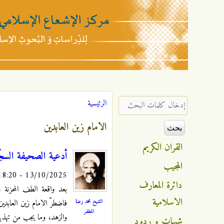
مركز
الإشعاع
‏إدخال كلمات البحث ‏
الرئيسية
أنت هنا
الإسلامي
الامام زين العابدين
القران الكريم
أدعية الصحيفة السجّ
المجيب
13/10/2025 - 18:20
دائرة المعارف
بعد واقعة الطف المحزنة وت
الاسلامية
الشيخ محمد رضا
فاضطرّ الامام زين العابدي
المظفر
والزهد، وما يجب من تهذي
شبهات و ردود