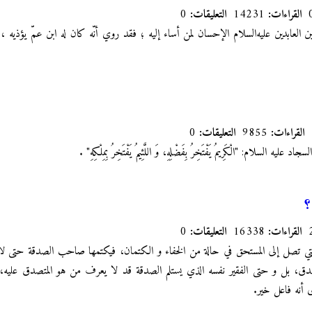
القراءات:
14231
التعليقات:
0
لعابدين عليه‌السلام الإحسان لمن أساء إليه ؛ فقد روي أنّه كان له ابن عمّ يؤذيه ، ف
القراءات:
9855
التعليقات:
0
ه السلام: "الْكَرِيمُ يَفْتَخِرُ بِفَضْلِهِ، وَ اللَّئِيمُ يَفْتَخِرُ بِمِلْكِهِ‏"
.‏
؟
القراءات:
16338
التعليقات:
0
التي تصل إلى المستحق في حالة من الخفاء و الكتمان، فيكتمها صاحب الصدقة حتى 
لمتصدق، بل و حتى الفقير نفسه الذي يستلم الصدقة قد لا يعرف من هو المتصدق عليه،
 أنه فاعل خير.