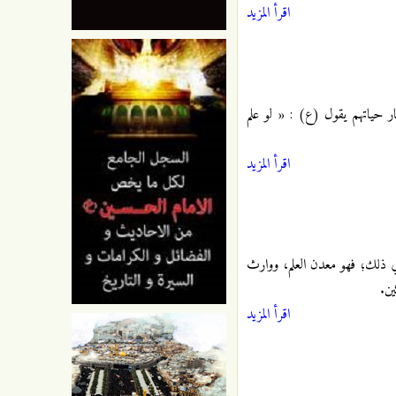
اقرأ المزيد
ار حياتهم يقول (ع) : « لو علم
اقرأ المزيد
ة في ذلك؛ فهو معدن العلم، ووارث
ين.
اقرأ المزيد