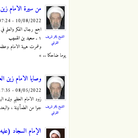
من سيرة الامام زين ا
10/08/2022 - 07:24
اجمع رجال الفكر والعلم في
الشيخ باقر شريف
١ ـ
سعيد بن المسيب
القرشي
وغمرت هيبة الامام وعظمت
يوما ضاحكا .. »
وصايا الامام زين العا
08/05/2022 - 17:35
زود الامام العظيم ولده الب
الشيخ باقر شريف
جوا من الطمأنينة ، والبع
القرشي
الإمام السجاد (علي