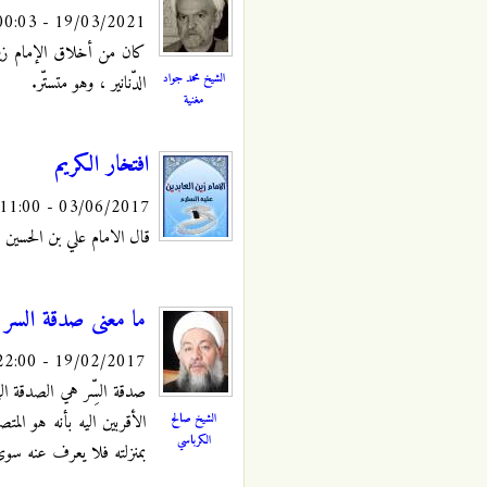
19/03/2021 - 00:03
كان من أخلاق الإمام زين ا
الشيخ محمد جواد
الدّنانير ، وهو متستّر.
مغنية
افتخار الكريم
03/06/2017 - 11:00
قال الامام علي بن الحسين السجاد علي
ما معنى صدقة السر 
19/02/2017 - 22:00
صدقة السِّر هي الصدقة 
الشيخ صالح
الأقربين اليه بأنه هو ا
الكرباسي
بمنزلته فلا يعرف عنه سوى