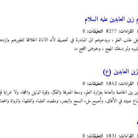
زين العابدين عليه السلام
القراءات:
8277
التعليقات:
0
 طلب العلم ، ويدعوهم الى المبادرة في تحصيله لأنه الاداة الخلاقة لتطورهم وازده
لبوه ولو بسفك المهج ، وخوض اللجج ».
 زين العابدين (ع)
القراءات:
5852
التعليقات:
0
ن بين الخاصة والعامة بغزارة العلم، وسعة المعرفة والفكر، وقوة الدليل والحجة، ولا غراب
شاع صيته في الآفاق، وأصبح ملء السمع والبصر، ومقصد العلماء والفقهاء والرواة والمحدث
القراءات:
5831
التعليقات:
0