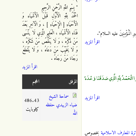
" بِسْمِ اللَّهِ الرَّحْمنِ الرَّحِيمِ
الْحَمْدُ لِلَّهِ الْأَوَّلِ قَبْلَ الْأَشْيَاءِ وَ
الْأَحْيَاءِ [ الْإِحْيَاءِ ] ، وَ الْآخِرِ بَعْدَ
فَنَاءِ الْأَشْيَاءِ ، الْعَلِيمِ الَّذِي لَا يَنْسَى
ِيرِ الْمُؤْمِنِينَ عليه السلام"‏
.
مَنْ ذَكَرَهُ ، وَ لَا يَنْقُصُ مَنْ شَكَرَهُ ،
اقرأ المزيد
وَ لَا يُخَيِّبُ مَنْ دَعَاهُ ، وَ لَا يَقْطَعُ
رَجَاءَ مَنْ رَجَاهُ .
اقرأ المزيد
 الْحَمْدُ لِلَّهِ الَّذِي صَدَقَنَا وَعْدَهُ
المرفق
الحجم
سماحة الشيخ
اقرأ المزيد
486.43
ضياء الزبيدي حفظه
كيلوبايت
الله
ئرة المعارف الاسلامية
بخصوص