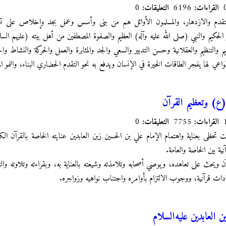
القراءات:
6196
التعليقات:
0
لتقدم والازدهار، والمسلمون الأوائل هم من بنى وأسس وعمل بجد وإخلاص على ت
كر الحكيم والنبي (صلى الله عليه وآله) العظيم والصفوة المصطفين من أهل بيته (عليهم الس
م والتنظيم والعقلانية وحسن التدبير والسعي والجد والمثابرة والعمل والحركة والنشاط والح
واعي لها يفجر الطاقات الخيرة في الإنسان ويدفع به نحو التقدم الحضاري البناء، والنمو الم
(ع) وتعظيم القرآن
القراءات:
7755
التعليقات:
0
ت تحظى بعناية واهتمام الإمام علي بن الحسين زين العابدين عنايته الخاصة بالقرآن الكريم
نية بين الخاصة والعامة.
ن ويحث على تعاهده، ويوصي أصحابه وتلامذته وشيعته بالعناية به، وبقراءته وتلاوته والت
ادات قرآنية، ووجوب الالتزام بأوامره واجتناب نواهيه وزواجره.
العابدين عليه‌السلام