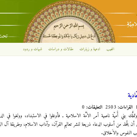
تجاوز إلى المحتوى الرئيسي
المجيب
ادعية و زيارات
مقالات و دراسات
شبهات و ردود
ادية
القراءات:
2503
التعليقات:
0
ملُّك بني أُميّة ناصية أمر الاَمَّة الاسلامية ـ فأوغلوا في الاستبداد، وولغوا في الدم
ن أن يتّخذ من أسلوب الدعاء ذريعة لنشر تعاليم القرآن، وآداب الاسلام، وطريقة آل ال
ب النفوس والاَخلاق.