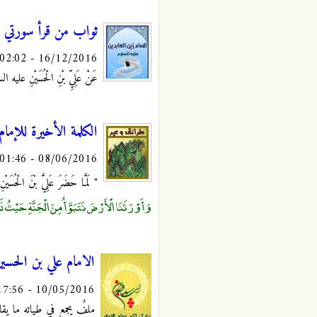
ثواب من قرأ سورتي ال
16/12/2016 - 02:02
عَنْ عَلِيِّ بْنِ الْحُسَيْنِ عليه الس
الكلمة الأخيرة للإمام
08/06/2016 - 01:46
" لَمَّا حَضَرَ عَلِيَّ بْنَ الْحُسَي
وَأَوْرَثَنَا الْأَرْضَ نَتَبَوَّأُ مِنَ الْجَنَّةِ حَيْثُ نَ
الامام علي بن الحسين
10/05/2016 - 17:56
ملفٌ يجمع في طياته ما يقارب ال(47) موضوعاً متنوعاً و مفهرساً نُشر في موقع 