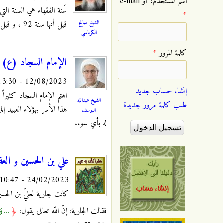
‏اسم المستخدم، أو e-mail
*
الشيخ صالح
قيل أنها سنة 92 ، و قيل أنها سنة 95 ، لكن بعض العلماء صرح بأن سنة الفقهاء هي سنة 94 و أعتبر هذا القول أصح الأقوال .
الكرباسي
‏كلمة المرور ‏
*
الإمام السجاد (ع) وا
12/08/2023 - 13:30
إنشاء حساب جديد
اهتم الإمام السجاد كثيراً
الشيخ عبدالله
طلب كلمة مرور جديدة
هذا الأمر بهؤلاء العبيد إ
اليوسف
له بأي سوء.
علي بن الحسين و العف
24/02/2023 - 10:47
كانت جارية لعليّ بن الحسي
... و
فقالت الجارية: إنّ اللّه تعالى يقول:
﴿