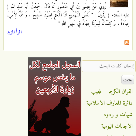
رُوِيَ عَنْ عِيسَى بْنِ أَبِي مَنْصُورٍ أنهُ قَالَ : سَمِعْتُ أَبَا عَبْدِ اللَّهِ
(
عليه السَّلام ) يَقُولُ : " نَفَسُ الْمَهْمُومِ لَنَا الْمُغْتَمِّ لِظُلْمِنَا تَسْبِيحٌ ، وَ هَمُّهُ لِأَمْرِنَا
عِبَادَةٌ ، وَ كِتْمَانُهُ لِسِرِّنَا جِهَادٌ فِي سَبِيلِ اللَّهِ "
اقرأ المزيد
‏إدخال كلمات البحث ‏
القران الكريم
المجيب
دائرة المعارف الاسلامية
شبهات و ردود
الاجابات اليومية