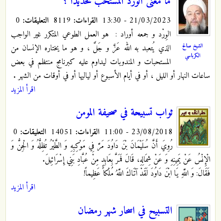
ما معنى الورد المستحب تحديداً ؟
21/03/2023 - 13:30
القراءات:
8119
التعليقات:
0
الوِرْد و جمعه أوراد : هو العمل الطوعي المتكرر غير الواجب
الشيخ صالح
الذي يُتعبد به الله عَزَّ و جَلَّ ، و هو ما يختاره الإنسان من
الكرباسي
المستحبات و المندوبات ليداوم عليه كبرنامج منتظم في بعض
ساعات النهار أو الليل ، أو في أيام الأسبوع أو لياليها أو في أوقات من الشهر .
اقرأ المزيد
ثواب تسبيحة في صحيفة المومن
23/08/2018 - 11:00
القراءات:
14051
التعليقات:
0
رُوِيَ‏ أَنَّ سُلَيْمَانَ بْنَ دَاوُدَ مَرَّ فِي مَوْكِبِهِ وَ الطَّيْرُ تُظِلُّهُ وَ الْجِنُّ وَ
الْإِنْسُ عَنْ يَمِينِهِ وَ عَنْ شِمَالِهِ، قَالَ فَمَرَّ بِعَابِدٍ مِنْ عُبَّادِ بَنِي إِسْرَائِيلَ.
فَقَالَ: وَ اللَّهِ يَا ابْنَ دَاوُدَ لَقَدْ آتَاكَ اللَّهُ مُلْكاً عَظِيماً!
اقرأ المزيد
التسبيح في اسحار شهر رمضان