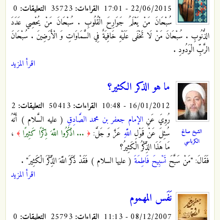
22/06/2015 - 17:01
القراءات:
35723
التعليقات:
0
سُبْحَانَ مَنْ يَعْلَمُ جَوَارِحَ الْقُلُوبِ . سُبْحَانَ مَنْ يُحْصِي عَدَدَ
الذُّنُوبِ . سُبْحَانَ مَنْ لَا تَخْفَى عَلَيْهِ خَافِيَةٌ فِي السَّمَاوَاتِ وَ الْأَرَضِينَ . سُبْحَانَ
الرَّبِّ الْوَدُودِ .
اقرأ المزيد
ما هو الذكر الكثير؟
16/01/2012 - 10:48
القراءات:
50413
التعليقات:
2
رُوِيَ عَنِ
الإمام جعفر بن محمد الصَّادِقِ
( عليه السَّلام ) أَنَّهُ
الشيخ صالح
سُئِلَ عَنْ قَوْلِ
اللَّهِ
عَزَّ وَ جَلَّ:
... اذْكُرُوا اللَّهَ ذِكْرًا كَثِيرًا
،
﴾
﴿
الكرباسي
مَا هَذَا الذِّكْرُ الْكَثِيرُ؟
فَقَالَ: "مَنْ سَبَّحَ
تَسْبِيحَ فَاطِمَةَ
( عليها السلام ) فَقَدْ ذَكَرَ اللَّهَ الذِّكْرَ الْكَثِيرَ"
.
اقرأ المزيد
نَفَس المهموم
08/12/2007 - 11:13
القراءات:
25793
التعليقات:
0