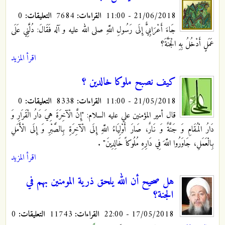
21/06/2018 - 11:00
القراءات:
7684
التعليقات:
0
جَاءَ أَعْرَابِيٌّ إِلَى رَسُولِ اللَّهِ صلى الله عليه و آله فَقَالَ: دُلَّنِي عَلَى
عَمَلٍ أَدْخُلُ بِهِ الْجَنَّةَ؟
اقرأ المزيد
كيف نصبح ملوكا خالدين ؟
21/05/2018 - 11:00
القراءات:
8338
التعليقات:
0
قال أمير المؤمنين علي عليه السلام: "إِنَّ الْآخِرَةَ هِيَ دَارُ الْقَرَارِ وَ
دَارُ الْمُقَامِ وَ جَنَّةٌ وَ نَارٌ، صَارَ أَوْلِيَاءُ اللَّهِ إِلَى الْآخِرَةِ بِالصَّبْرِ وَ إِلَى الْأَمَلِ
بِالْعَمَلِ، جَاوَرُوا اللَّهَ فِي دَارِهِ مُلُوكاً خَالِدِينَ"
.
اقرأ المزيد
هل صحيح أن الله يلحق ذرية المومنين بهم في
الجنة؟
17/05/2018 - 22:00
القراءات:
11743
التعليقات:
0