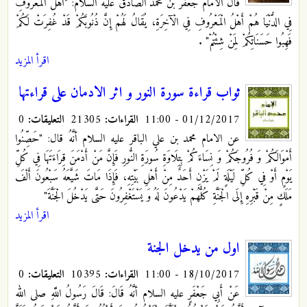
قال الامام جعفر بن محمد الصادق عليه السلام: "أَهْلُ الْمَعْرُوفِ
فِي الدُّنْيَا هُمْ أَهْلُ الْمَعْرُوفِ فِي الْآخِرَةِ، يُقَالُ لَهُمْ إِنَّ ذُنُوبَكُمْ قَدْ غُفِرَتْ لَكُمْ
فَهِبُوا حَسَنَاتِكُمْ لِمَنْ شِئْتُمْ"
.
اقرأ المزيد
ثواب قراءة سورة النور و اثر الادمان على قراءتها
01/12/2017 - 11:00
القراءات:
21305
التعليقات:
0
عن الامام محمد بن علي الباقر عليه السلام أنَّهُ قال: "حَصِّنُوا
أَمْوَالَكُمْ وَ فُرُوجَكُمْ وَ نِسَاءَكُمْ بِتِلَاوَةِ سُورَةِ النُّورِ فَإِنَّ مَنْ أَدْمَنَ قِرَاءَتَهَا فِي كُلِّ
يَوْمٍ أَوْ فِي كُلِّ لَيْلَةٍ لَمْ يَزْنِ أَحَدٌ مِنْ أَهْلِ بَيْتِهِ، فَإِذَا مَاتَ شَيَّعَهُ‏
سَبْعُونَ أَلْفَ
مَلَكٍ مِنْ قَبْرِهِ إِلَى الْجَنَّةِ كُلُّهُمْ يَدْعُونَ لَهُ وَ يَسْتَغْفِرُونَ حَتَّى يَدْخُلَ الْجَنَّةَ"
اقرأ المزيد
اول من يدخل الجنة
18/10/2017 - 11:00
القراءات:
10395
التعليقات:
0
عَنْ أَبِي جَعْفَرٍ
عليه السلام أنَّهُ قَالَ: قَالَ رَسُولُ اللَّهِ صلى الله