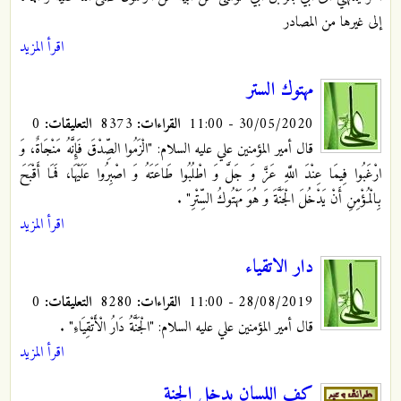
إلى غيرها من المصادر
اقرأ المزيد
مهتوك الستر
30/05/2020 - 11:00
القراءات:
8373
التعليقات:
0
قال أمير المؤمنين علي عليه السلام: "الْزَمُوا الصِّدْقَ فَإِنَّهُ مَنْجَاةٌ، وَ
ارْغَبُوا فِيمَا عِنْدَ اللَّهِ عَزَّ وَ جَلَّ وَ اطْلُبُوا طَاعَتَهُ وَ اصْبِرُوا عَلَيْهَا، فَمَا أَقْبَحَ
بِالْمُؤْمِنِ أَنْ يَدْخُلَ الْجَنَّةَ وَ هُوَ مَهْتُوكُ السِّتْرِ"
.
اقرأ المزيد
دار الاتقياء
28/08/2019 - 11:00
القراءات:
8280
التعليقات:
0
قال أمير المؤمنين علي عليه السلام: "الْجَنَّةُ دَارُ الْأَتْقِيَاءِ"
.
اقرأ المزيد
كف اللسان يدخل الجنة