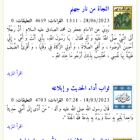
النجاة من نار جهنم
28/06/2023 - 13:11
القراءات:
4659
التعليقات:
0
رُوِيَ عن الامام جعفر بن محمد الصادق عليه السلام ‏: أَنَّ رَجُلًا
أَتَى النَّبِيَّ صَلَّى اللَّهُ عَلَيْهِ وَ آلِهِ فَقَالَ : يَا رَسُولَ اللَّهِ، بِأَبِي أَنْتَ وَ أُمِّي ، إِنِّي
أُحْسِنُ الْوُضُوءَ ، وَ أُقِيمُ الصَّلَاةَ ، وَ أُوتِي الزَّكَاةَ فِي وَقْتِهَا ، وَ أُقْرِئُ الضَّيْفَ
طَيِّبَةً بِهَا نَفْسِي ، مُحْتَسِبٌ بِذَلِكَ أَرْجُو مَا عِنْدَ اللَّهِ .
اقرأ المزيد
ثواب أداء الحديث و إبلاغه
18/03/2023 - 07:28
القراءات:
4703
التعليقات:
0
قَالَ رسول الله صلى الله عليه و آله ‏: " مَنْ أَدَّى إِلَى أُمَّتِي حَدِيثاً
وَاحِداً يُقِيمُ بِهِ سُنَّةً وَ يَرُدُّ بِهِ بِدْعَةً فَلَهُ الْجَنَّةُ ".
اقرأ المزيد