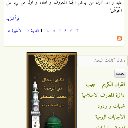
عليه و آله:‏ "أَوَّلُ مَنْ يَدْخُلُ الْجَنَّةَ الْمَعْرُوفُ وَ أَهْلُهُ، وَ أَوَّلُ مَنْ يَرِدُ عَلَيَّ
الْحَوْضَ"
اقرأ المزيد
7
6
5
4
3
2
1
التالية ›
الأخيرة »
الصفحات
‏إدخال كلمات البحث ‏
القران الكريم
المجيب
دائرة المعارف الاسلامية
شبهات و ردود
الاجابات اليومية
ادعية و زيارات