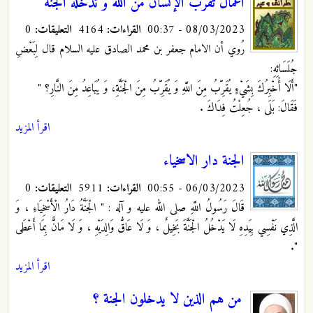
اعمال تقرب الإنسان من الله و تدخله الجنة
08/03/2023 - 00:37
القراءات:
4164
التعليقات:
0
رُوي أن الامام جعفر بن محمد الصادق عليه السلام قال لِبَعْضِ
جُلَسَائِهِ‏:
"أَلَا أُخْبِرُكَ بِشَيْ‏ءٍ يُقَرِّبُ مِنَ اللَّهِ وَ يُقَرِّبُ مِنَ الْجَنَّةِ، وَ يُبَاعِدُ مِنَ النَّارِ؟ "
فَقَالَ: بَلَى ، جُعِلْتُ فِدَاكَ .
اقرأ المزيد
الجنة دار الاسخياء
06/03/2023 - 00:55
القراءات:
5911
التعليقات:
0
قَالَ رَسُولُ اللَّهِ صلى الله عليه و آله : "‏ الْجَنَّةُ دَارُ الْأَسْخِيَاءِ ، وَ
الَّذِي نَفْسِي بِيَدِهِ لَا يَدْخُلُ‏ الْجَنَّةَ بَخِيلٌ ، وَ لَا عَاقُّ وَالِدَيْهِ ، وَ لَا مَانٌّ بِمَا أَعْطَى
".
اقرأ المزيد
من هم الذين لا يدخلون الجنة ؟