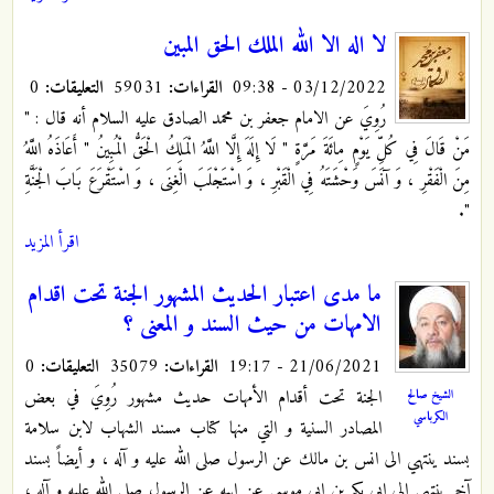
لا اله الا الله الملك الحق المبين
03/12/2022 - 09:38
القراءات:
59031
التعليقات:
0
رُوِيَ عن الامام جعفر بن محمد الصادق عليه السلام أنه قال : "‏
مَنْ قَالَ فِي كُلِّ يَوْمٍ مِائَةَ مَرَّةٍ " لَا إِلَهَ إِلَّا اللَّهُ الْمَلِكُ الْحَقُّ الْمُبِينُ " أَعَاذَهُ اللَّهُ
مِنَ الْفَقْرِ ، وَ آنَسَ وَحْشَتَهُ فِي الْقَبْرِ ، وَ اسْتَجْلَبَ الْغِنَى ، وَ اسْتَقْرَعَ بَابَ الْجَنَّةِ
".
اقرأ المزيد
ما مدى اعتبار الحديث المشهور الجنة تحت اقدام
الامهات من حيث السند و المعنى ؟
21/06/2021 - 19:17
القراءات:
35079
التعليقات:
0
الجنة تحت أقدام الأمهات حديث مشهور رُوِيَ في بعض
الشيخ صالح
الكرباسي
المصادر السنية و التي منها كتاب مسند الشهاب لابن سلامة
بسند ينتهي الى انس بن مالك عن الرسول صلى الله عليه و آله ، و أيضاً بسند
آخر ينتهي الى ابي بكر بن ابي موسى عن ابيه عن الرسول صلى الله عليه و آله ،