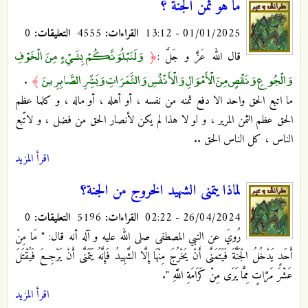
ما هو ثمن الجنة ؟
01/01/2025 - 13:12
القراءات:
4555
التعليقات:
0
وَلَنَبْلُوَنَّكُمْ بِشَيْءٍ مِنَ الْخَوْفِ
قال الله عَزَّ و جَلَّ :
﴿
وَالْجُوعِ وَنَقْصٍ مِنَ الْأَمْوَالِ وَالْأَنْفُسِ وَالثَّمَرَاتِ وَبَشِّرِ الصَّابِرِينَ
.
﴾
ما اتبع الحق واحد الا دفع ثمنه من نفسه ، أو أهله ، أو ماله ، و كلما عظم
الحق عظم الثمن المرير ، و لو لا هذا لم يكن لأنصار الحق من فضل ، و لاتّبع
الناس ، كل الناس الحق ..
اقرأ المزيد
لماذا يتمنى الشهيد الخروج من الجنة؟
26/04/2024 - 02:22
القراءات:
5196
التعليقات:
0
رُويَ عن النبي المصطفى صلى الله عليه و آله أنه قال: " مَا مِنْ
أَحَدٍ يَدْخُلُ الْجَنَّةَ فَيَتَمَنَّى أَنْ يَخْرُجَ مِنْهَا إِلَّا الشَّهِيدُ فَإِنَّهُ يَتَمَنَّى أَنْ يَرْجِعَ فَيُقْتَلَ
عَشْرَ مَرَّاتٍ مِمَّا يَرَى مِنْ كَرَامَةِ اللَّهِ ".
اقرأ المزيد