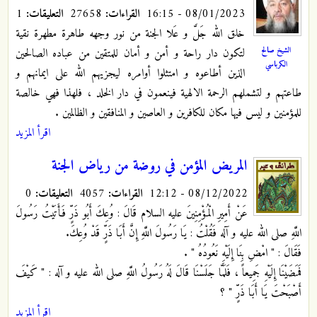
08/01/2023 - 16:15
القراءات:
27658
التعليقات:
1
خلق الله جَلَّ و عَلا الجنة من نور وجهه طاهرة مطهرة نقية
الشيخ صالح
لتكون دار راحة و أمن و أمان للمتقين من عباده الصالحين
الكرباسي
الذين أطاعوه و امتثلوا أوامره ليجزيهم الله على ايمانهم و
طاعتهم و لتشملهم الرحمة الالهية فينعمون في دار الخلد ، فلهذا فهي خالصة
للمؤمنين و ليس فيها مكان للكافرين و العاصين و المنافقين و الظالمين .
اقرأ المزيد
المريض المؤمن في روضة من رياض الجنة
08/12/2022 - 12:12
القراءات:
4057
التعليقات:
0
عَنْ أَمِيرِ الْمُؤْمِنِينَ علیه السلام قَالَ‏ : وُعِكَ
أَبُو ذَرٍّ فَأَتَيْتُ رَسُولَ
اللَّهِ صلى الله عليه و آله‏ فَقُلْتُ : يَا رَسُولَ اللَّهِ إِنَّ أَبَا ذَرٍّ قَدْ وُعِكَ.
فَقَالَ : " امْضِ بِنَا إِلَيْهِ نَعُودُهُ " .
فَمَضَيْنَا إِلَيْهِ جَمِيعاً ، فَلَمَّا جَلَسْنَا قَالَ لَهُ رَسُولُ اللَّهِ صلى الله عليه و آله : " كَيْفَ
أَصْبَحْتَ يَا أَبَا ذَرٍّ " ؟
اقرأ المزيد