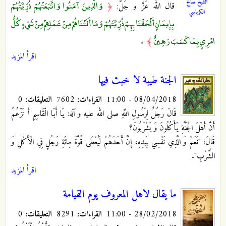
وَالَّذِينَ آمَنُوا وَاتَّبَعَتْهُمْ ذُرِّيَّتُهُمْ
الشيخ صالح
قال الله عَزَّ و جَلَّ:
﴿
الكرباسي
بِإِيمَانٍ أَلْحَقْنَا بِهِمْ ذُرِّيَّتَهُمْ وَمَا أَلَتْنَاهُمْ مِنْ عَمَلِهِمْ مِنْ شَيْءٍ كُلُّ
امْرِئٍ بِمَا كَسَبَ رَهِينٌ
.
﴾
اقرأ المزيد
الجنة طيبة لا خبث فيها
08/04/2018 - 11:00
القراءات:
7602
التعليقات:
0
قَالَ رَجُلٌ لِرَسُولِ اللَّهِ صلى الله عليه و آله: يَا أَبَا الْقَاسِمِ أَ تَزْعُمُ
أَنَّ أَهْلَ الْجَنَّةِ يَأْكُلُونَ وَ يَشْرَبُونَ؟
قَالَ: "نَعَمْ وَ الَّذِي نَفْسِي بِيَدِهِ، إِنَّ أَحَدَهُمْ لَيُعْطَى قُوَّةَ مِائَةِ رَجُلٍ فِي الْأَكْلِ وَ
الشُّرْبِ".
اقرأ المزيد
ما يقال لاهل المعروف يوم القيامة
28/02/2018 - 11:00
القراءات:
8291
التعليقات:
0