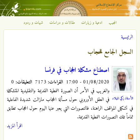
تجاوز إلى المحتوى الرئيسي
المجيب
ادعية و زيارات
مقالات و دراسات
شبهات و ردود
مركز
الرئيسية
الإشعاع
أنت هنا
السجل الجامع للحجاب
الإسلامي
اصطناع مشكلة الحجاب في فرنسا
01/08/2020 - 17:00
القراءات:
7173
التعليقات:
0
والغريب في الأمر أن الصورة النمطية القديمة والتقليدية المتشكلة
الأستاذ زكي الميلاد
في العقل الأوروبي حول مسألة الحجاب مازالت شديدة الفاعلية
في تشكيل المواقف الراهنة، فالتصورات التي يعبر عنها اليوم حول الحجاب تطابق
تماماً تلك التصورات النمطية القديمة.
اقرأ المزيد