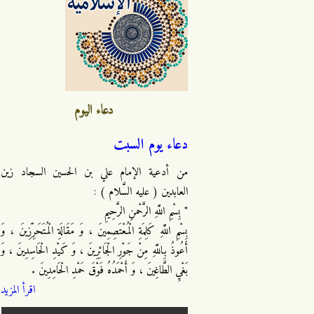
دعاء اليوم
دعاء يوم السبت
من أدعية الإمام علي بن الحسين السجاد زين
العابدين ( عليه السَّلام ) :
" بِسْمِ اللَّهِ الرَّحْمنِ الرَّحِيمِ
بِسْمِ اللَّهِ كَلِمَةِ الْمُعْتَصِمِينَ ، وَ مَقَالَةِ الْمُتَحَرِّزِينَ ، وَ
أَعُوذُ بِاللَّهِ مِنْ جَوْرِ الْجَائِرِينَ ، وَ كَيْدِ الْحَاسِدِينَ ، وَ
بَغْيِ الطَّاغِينَ ، وَ أَحْمَدُهُ فَوْقَ حَمْدِ الْحَامِدِينَ .
اقرأ المزيد