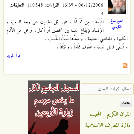
06/12/2006 - 15:39
القراءات:
110348
التعليقات:
4
الشيخ صالح
النَمِيْمَة : مِن نَمّ نَمَّا ، هي نقل الحديث على وجه السعاية و
الكرباسي
الإفساد لإيقاع الفتنة بين شخصين أو أكثر ، و هي من الآثام
الكبيرة و المعاصي العظيمة ، وَ ضِدُّها صَوْنُ الْحَدِيثِ .
و يُسمَّى فاعل النميمة و مُحترفها نَمَّاماً ، و قَتَّاتاً .
اقرأ المزيد
‏إدخال كلمات البحث ‏
القران الكريم
المجيب
دائرة المعارف الاسلامية