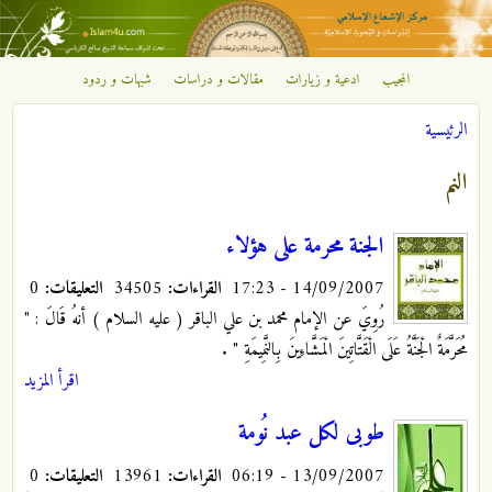
تجاوز إلى المحتوى الرئيسي
المجيب
ادعية و زيارات
مقالات و دراسات
شبهات و ردود
مركز
الرئيسية
الإشعاع
أنت هنا
النم
الإسلامي
الجنة محرمة على هؤلاء
14/09/2007 - 17:23
القراءات:
34505
التعليقات:
0
رُوِيَ عن الإمام محمد بن علي الباقر ( عليه السلام ) أنهُ قَالَ : "
مُحَرَّمَةٌ الْجَنَّةُ عَلَى الْقَتَّاتِينَ الْمَشَّاءِينَ بِالنَّمِيمَةِ "
.
اقرأ المزيد
طوبى لكل عبد نُومة
13/09/2007 - 06:19
القراءات:
13961
التعليقات:
0