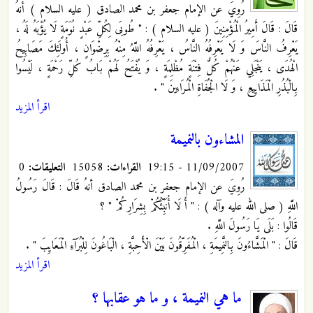
رُوِيَ عن الإمام جعفر بن محمد الصادق ( عليه السلام ) أنهُ
قَالَ : قَالَ أَمِيرُ الْمُؤْمِنِينَ ( عليه السلام ) : " طُوبَى لِكُلِّ عَبْدٍ نُوَمَةٍ لَا يُؤْبَهُ لَهُ ،
يَعْرِفُ النَّاسَ وَ لَا يَعْرِفُهُ النَّاسُ ، يَعْرِفُهُ اللَّهُ مِنْهُ بِرِضْوَانٍ ، أُولَئِكَ مَصَابِيحُ
الْهُدَى ، يَنْجَلِي عَنْهُمْ كُلُّ فِتْنَةٍ مُظْلِمَةٍ ، وَ يُفْتَحُ لَهُمْ بَابُ كُلِّ رَحْمَةٍ ، لَيْسُوا
بِالْبُذُرِ الْمَذَايِيعِ ، وَ لَا الْجُفَاةِ الْمُرَاءِينَ " .
اقرأ المزيد
المشاءون بالنميمة
11/09/2007 - 19:15
القراءات:
15058
التعليقات:
0
رُوِيَ عن الإمام جعفر بن محمد الصادق أنهُ قَالَ : قَالَ رَسُولُ
اللَّهِ ( صلى الله عليه وآله ) : " أَ لَا أُنَبِّئُكُمْ بِشِرَارِكُمْ " ؟
قَالُوا : بَلَى يَا رَسُولَ اللَّهِ .
قَالَ : " الْمَشَّاءُونَ بِالنَّمِيمَةِ ، الْمُفَرِّقُونَ بَيْنَ الْأَحِبَّةِ ، الْبَاغُونَ لِلْبُرَآءِ الْمَعَايِبَ "
.
اقرأ المزيد
ما هي النميمة ، و ما هو عقابها ؟