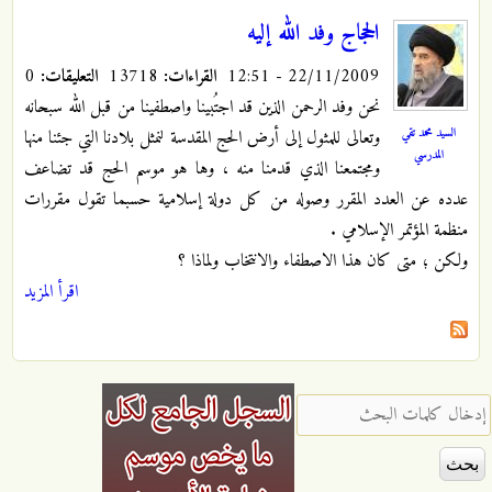
الحجاج وفد الله إليه
22/11/2009 - 12:51
القراءات:
13718
التعليقات:
0
نحن وفد الرحمن الذين قد اجتُبينا واصطفينا من قبل الله سبحانه
السيد محمد تقي
وتعالى للمثول إلى أرض الحج المقدسة لنمثل بلادنا التي جئنا منها
المدرسي
ومجتمعنا الذي قدمنا منه ، وها هو موسم الحج قد تضاعف
عدده عن العدد المقرر وصوله من كل دولة إسلامية حسبما تقول مقررات
منظمة المؤتمر الإسلامي .
ولكن ؛ متى كان هذا الاصطفاء والانتخاب ولماذا ؟
اقرأ المزيد
‏إدخال كلمات البحث ‏