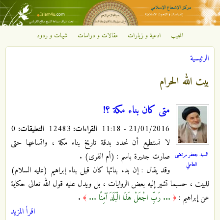
تجاوز إلى المحتوى الرئيسي
المجيب
ادعية و زيارات
مقالات و دراسات
شبهات و ردود
مركز
الرئيسية
الإشعاع
أنت هنا
بيت الله الحرام
الإسلامي
متى كان بناء مكة ؟!
21/01/2016 - 11:18
القراءات:
12483
التعليقات:
0
لا نستطيع أن نحدد بدقة تاريخ بناء مكة ، واتساعها حتى
السيد جعفر مرتضى
صارت جديرة باسم : (أم القرى) .
العاملي
وقد يقال : إن بدء بنائها كان قبل بناء إبراهيم (عليه السلام)
للبيت ، حسبما تشير إليه بعض الروايات ، بل ويدل عليه قول الله تعالى حكاية
عن إبراهيم :
... رَبِّ اجْعَلْ هَذَا الْبَلَدَ آمِنًا ...
.
﴾
﴿
اقرأ المزيد