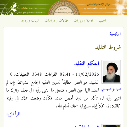
تجاوز إلى المحتوى الرئيسي
المجيب
ادعية و زيارات
مقالات و دراسات
شبهات و ردود
مركز
الرئيسية
الإشعاع
أنت هنا
شروط التقليد
الإسلامي
احكام التقليد
11/02/2025 - 02:41
القراءات:
3348
التعليقات:
0
التقليد: هو العمل مطابقاً لفتوى الفقيه الجامع للشرائط وإن لم
السيد علي السيستاني
تستند اليها حين العمل، فتفعل ما انتهى رأيه الى فعله، وتترك ما
انتهى رأيه الى تركه، من دون تمحيص منك، فكأنك وضعت عملك في رقبته
كالقلادة، محمّلاً إياه مسؤولية عملك أمام الله.
اقرأ المزيد