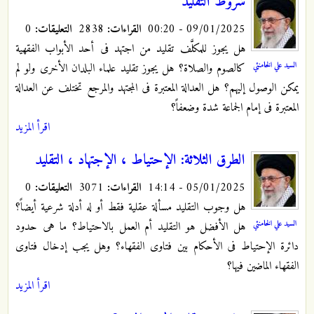
شروط التقلید
09/01/2025 - 00:20
القراءات:
2838
التعليقات:
0
هل یجوز للمکلَّف تقلید من اجتهد فی أحد الأبواب الفقهیة
السيد علي الخامنئي
کالصوم والصلاة؟ هل یجوز تقلید علماء البلدان الأخری ولو لم
یمکن الوصول إلیهم؟ هل العدالة المعتبرة فی المجتهد والمرجع تختلف عن العدالة
المعتبرة فی إمام الجماعة شدة وضعفاً؟
اقرأ المزيد
الطرق الثلاثة: الإحتیاط ، الإجتهاد ، التقلید
05/01/2025 - 14:14
القراءات:
3071
التعليقات:
0
هل وجوب التقلید مسألة عقلیة فقط أو له أدلة شرعیة أیضاً؟
السيد علي الخامنئي
هل الأفضل هو التقلید أم العمل بالاحتیاط؟ ما هی حدود
دائرة الإحتیاط فی الأحکام بین فتاوی الفقهاء؟ وهل یجب إدخال فتاوی
الفقهاء الماضین فیها؟
اقرأ المزيد