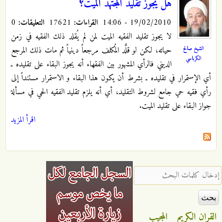
هل يجوز تقليد المجتهد الميت؟
19/02/2010 - 14:06
القراءات:
17621
التعليقات:
0
لا يجوز تقليد الفقيه الميت لمن لم يُقلد ذلك الفقيه في زمن
الشيخ صالح
حياته، لكن لو قلَّد المُكلف مرجعاً دينياً ثم مات ذلك المرجع
الكرباسي
الديني فالرأي المشهور بين الفقهاء أنه يجوز البقاء على تقليده ـ
أي الإستمرار في تقليده ـ بشرط أن يكون هذا البقاء و الاستمرار مستنداً إلى
رأي فقيه حي جامع لشروط التقليد، أي أنه يلزم تقليد الفقيه الحي في مسألة
جواز البقاء على تقليد الميت.
اقرأ المزيد
‏إدخال كلمات البحث ‏
القران الكريم
المجيب