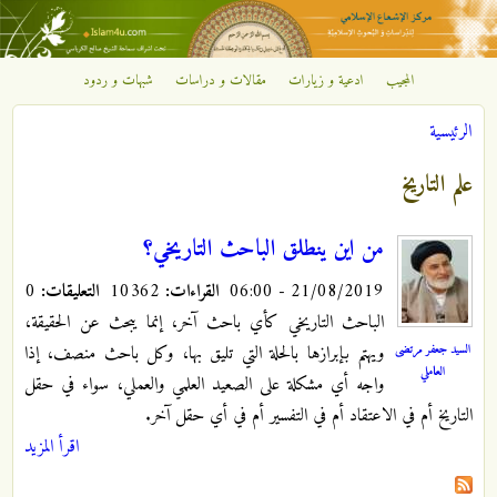
تجاوز إلى المحتوى الرئيسي
المجيب
ادعية و زيارات
مقالات و دراسات
شبهات و ردود
مركز
الرئيسية
الإشعاع
أنت هنا
علم التاريخ
الإسلامي
من اين ينطلق الباحث التاريخي؟
21/08/2019 - 06:00
القراءات:
10362
التعليقات:
0
الباحث التاريخي كأي باحث آخر، إنما يبحث عن الحقيقة،
السيد جعفر مرتضى
ويهتم بإبرازها بالحلة التي تليق بها، وكل باحث منصف، إذا
العاملي
واجه أي مشكلة على الصعيد العلمي والعملي، سواء في حقل
التاريخ أم في الاعتقاد أم في التفسير أم في أي حقل آخر.
اقرأ المزيد