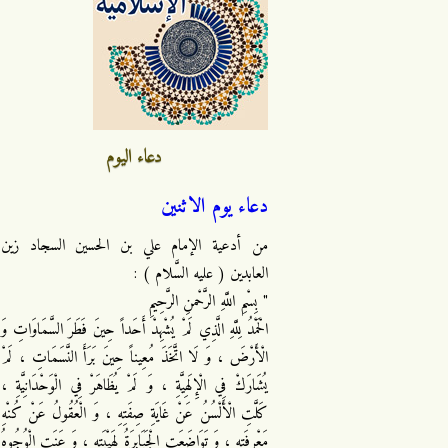
دعاء اليوم
دعاء يوم الاثنين
من أدعية الإمام علي بن الحسين السجاد زين
العابدين ( عليه السَّلام ) :
" بِسْمِ اللَّهِ الرَّحْمنِ الرَّحِيمِ
الْحَمْدُ لِلَّهِ الَّذِي لَمْ يُشْهِدْ أَحَداً حِينَ فَطَرَ السَّمَاوَاتِ وَ
الْأَرْضَ ، وَ لَا اتَّخَذَ مُعِيناً حِينَ بَرَأَ النَّسَمَاتِ ، لَمْ
يُشَارَكْ فِي الْإِلَهِيَّةِ ، وَ لَمْ يُظَاهَرْ فِي الْوَحْدَانِيَّةِ ،
كَلَّتِ الْأَلْسُنُ عَنْ غَايَةِ صِفَتِهِ ، وَ الْعُقُولُ عَنْ كُنْهِ
مَعْرِفَتِهِ ، وَ تَوَاضَعَتِ الْجَبَابِرَةُ لِهَيْبَتِهِ ، وَ عَنَتِ الْوُجُوهُ