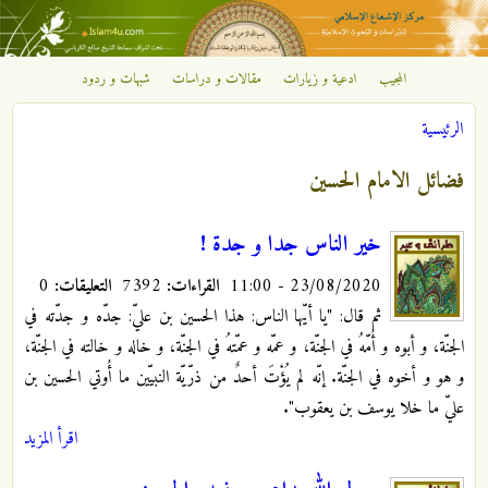
تجاوز إلى المحتوى الرئيسي
المجيب
ادعية و زيارات
مقالات و دراسات
شبهات و ردود
مركز
الرئيسية
الإشعاع
أنت هنا
فضائل الامام الحسين
الإسلامي
خير الناس جدا و جدة !
23/08/2020 - 11:00
القراءات:
7392
التعليقات:
0
ثم قال: "يا أيّها الناس: هذا الحسين بن عليّ: جدّه و جدّته في
الجنّة، و أبوه و أُمّهُ في الجنّة، و عمّه و عمّتهُ في الجنّة، و خاله و خالته في الجنّة،
و هو و أخوه في الجنّة. إنّه لم يُؤْتَ أحدٌ من ذرّيّة النبيّين ما أُوتي الحسين بن
عليّ ما خلا يوسف بن يعقوب".
اقرأ المزيد