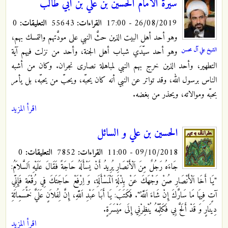
سيرة الامام الحسين بن علي بن ابي طالب
26/08/2019 - 17:00
القراءات:
55643
التعليقات:
0
وهو أحد أهل البيت الذين حثَّ النبي على مودَّتهم والتمسك بهم،
الشيخ علي آل محسن
وهو أحد سيّدَي شباب أهل الجنة، وأحد من نزلت فيهم آية
التطهير، وأحد الذين خرج بهم النبي لمباهلة نصارى نجران. وكان من أشبه
الناس برسول الله، وقد تواتر عن النبي أنه كان يحبّه، ويحبّ من يحبّه، بل يأمر
بحبّه وموالاته، ويحذر من بغضه.
اقرأ المزيد
الحسين بن علي و السائل
09/10/2018 - 11:00
القراءات:
7852
التعليقات:
0
جَاءَهُ رَجُلٌ مِنَ اَلْأَنْصَارِ يُرِيدُ أَنْ يَسْأَلَهُ حَاجَةً فَقَالَ عَلَيْهِ اَلسَّلاَمُ:
"يَا أَخَا اَلْأَنْصَارِ صُنْ وَجْهَكَ عَنْ بِذْلَةِ اَلْمَسْأَلَةِ، وَ اِرْفَعْ حَاجَتَكَ فِي رُقْعَةٍ فَإِنِّي
آتٍ فِيهَا مَا سَارَّكَ إِنْ شَاءَ اَللَّهُ". فَكَتَبَ: يَا أَبَا عَبْدِ اَللَّهِ، إِنَّ لِفُلاَنٍ عَلَيَّ خَمْسَمِائَةِ
دِينَارٍ وَ قَدْ أَلَحَّ بِي فَكَلِّمْهُ يُنْظِرْنِي إِلَى مَيْسَرَةٍ.
اقرأ المزيد