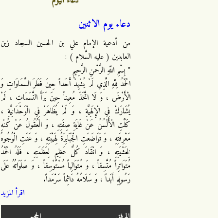
دعاء اليوم
دعاء يوم الاثنين
من أدعية الإمام علي بن الحسين السجاد زين
العابدين ( عليه السَّلام ) :
" بِسْمِ اللَّهِ الرَّحْمنِ الرَّحِيمِ
الْحَمْدُ لِلَّهِ الَّذِي لَمْ يُشْهِدْ أَحَداً حِينَ فَطَرَ السَّمَاوَاتِ وَ
الْأَرْضَ ، وَ لَا اتَّخَذَ مُعِيناً حِينَ بَرَأَ النَّسَمَاتِ ، لَمْ
يُشَارَكْ فِي الْإِلَهِيَّةِ ، وَ لَمْ يُظَاهَرْ فِي الْوَحْدَانِيَّةِ ،
كَلَّتِ الْأَلْسُنُ عَنْ غَايَةِ صِفَتِهِ ، وَ الْعُقُولُ عَنْ كُنْهِ
مَعْرِفَتِهِ ، وَ تَوَاضَعَتِ الْجَبَابِرَةُ لِهَيْبَتِهِ ، وَ عَنَتِ الْوُجُوهُ
لِخَشْيَتِهِ ، وَ انْقَادَ كُلُّ عَظِيمٍ لِعَظَمَتِهِ ، فَلَهُ الْحَمْدُ
مُتَوَاتِراً مُتَّسِقاً ، وَ مُتَوَالِياً مُسْتَوْسِقاً ، وَ صَلَوَاتُهُ عَلَى
رَسُولِهِ أَبَداً ، وَ سَلَامُهُ دَائِماً سَرْمَداً.
اقرأ المزيد
المرفق
الحجم