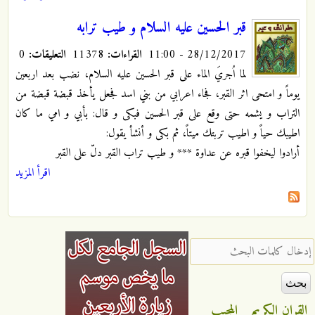
قبر الحسين عليه السلام و طيب ترابه
28/12/2017 - 11:00
القراءات:
11378
التعليقات:
0
لما اُجريَ الماء على قبر الحسين عليه السلام، نضب بعد اربعين
يوماً و امتحى اثر القبر، فجاء اعرابي من بني اسد فجعل يأخذ قبضة قبضة من
التراب و يشمه حتى وقع على قبر الحسين فبكى و قال: بأبي و امي ما كان
اطيبك حياً و اطيب تربتك ميتاً، ثم بكى و أنشأ يقول:
أرادوا ليخفوا قبره عن عداوة *** و طيب تراب القبر دلّ على القبر
اقرأ المزيد
‏إدخال كلمات البحث ‏
القران الكريم
المجيب