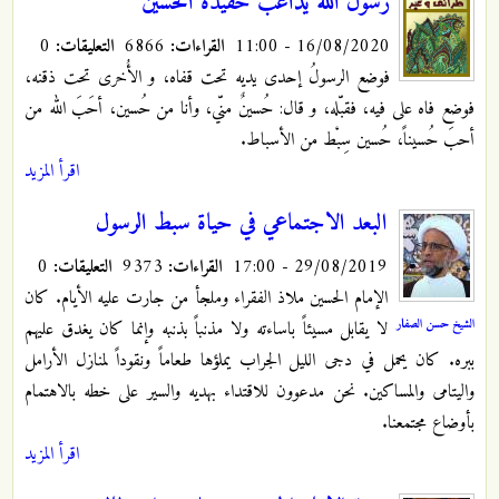
رسول الله يداعب حفيده الحسين
16/08/2020 - 11:00
القراءات:
6866
التعليقات:
0
فوضع الرسولُ إحدى يديه تحت قفاه، و الأُخرى تحت ذقنه،
فوضع فاه على فيه، فقبّله، و قال: حُسينٌ منّي، وأنا من حُسين، أحَبَ الله من
أحبَ حُسيناً، حُسين سِبْط من الأسباط.
اقرأ المزيد
البعد الاجتماعي في حياة سبط الرسول
29/08/2019 - 17:00
القراءات:
9373
التعليقات:
0
الإمام الحسين ملاذ الفقراء وملجأ من جارت عليه الأيام. كان
الشيخ حسن الصفار
لا يقابل مسيئاً باساءته ولا مذنباً بذنبه وإنما كان يغدق عليهم
ببره. كان يحمل في دجى الليل الجراب يملؤها طعاماً ونقوداً لمنازل الأرامل
واليتامى والمساكين. نحن مدعوون للاقتداء بهديه والسير على خطه بالاهتمام
بأوضاع مجتمعنا.
اقرأ المزيد