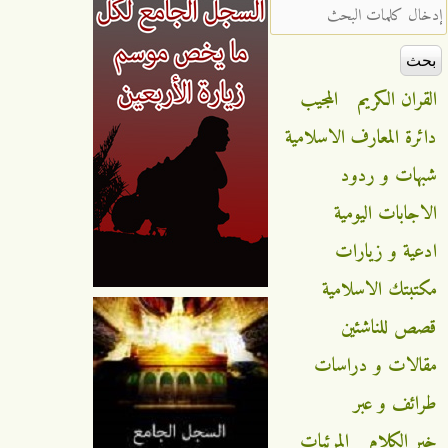
‏إدخال كلمات البحث ‏
القران الكريم
المجيب
دائرة المعارف الاسلامية
شبهات و ردود
الاجابات اليومية
ادعية و زيارات
مكتبتك الاسلامية
قصص للناشئين
مقالات و دراسات
طرائف و عبر
خير الكلام
المرئيات