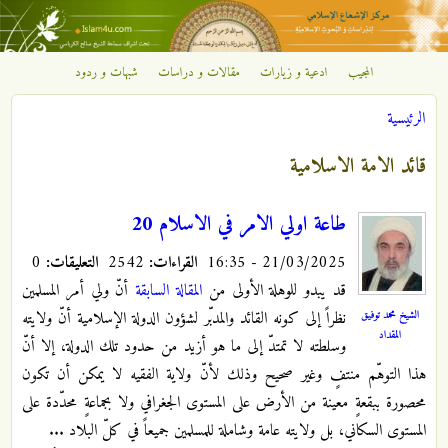
تجاوز إلى المحتوى الرئيسي
المجيب
ادعية و زيارات
مقالات و دراسات
شبهات و ردود
مركز
الرئيسية
الإشعاع
أنت هنا
قائد الامة الاسلامية
الإسلامي
طاعة اولي الامر في الاسلام 20
21/03/2025 - 16:35
القراءات:
2542
التعليقات:
0
قد يبدو للوهلة الأولى من
المقالة السابقة
أنّ ولي أمر المسلمين
الشيخ محمد توفيق
نظراً إلى كونه القائد والمدبّر لشؤون الدولة الإسلامية أنّ ولايته
المقداد
وسلطته لا تمتدّ إلى ما هو أزيد من حدود تلك الدولة، إلا أنّ
هذا التوهّم منتفٍ وغير صحيح وذلك لأنّ ولاية الفقيه لا يمكن أن تكون
محصورة ببقعةٍ معينة من الأرض على المستوى الجغرافي ولا بجماعةٍ محدّدة على
المستوى السكاني، بل ولايته عامة وشاملة للمسلمين جميعاً في كلّ البلاد ...