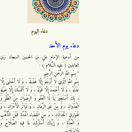
دعاء اليوم
دعاء يوم الأحد
من أدعية الإمام علي بن الحسين السجاد زين
العابدين ( عليه السَّلام ) :
" بِسْمِ اللَّهِ الرَّحْمنِ الرَّحِيمِ
بِسْمِ اللَّهِ الَّذِي لَا أَرْجُو إِلَّا فَضْلَهُ ، وَ لَا أَخْشَى إِلَّا
عَدْلَهُ ، وَ لَا أَعْتَمِدُ إِلَّا قَوْلَهُ ، وَ لَا أَتَمَسَّكُ إِلَّا بِحَبْلِهِ
، بِكَ أَسْتَجِيرُ يَا ذَا الْعَفْوِ وَ الرِّضْوَانِ مِنَ الظُّلْمِ وَ
الْعُدْوَانِ ، وَ مِنْ غِيَرِ الزَّمَانِ ، وَ تَوَاتُرِ الْأَحْزَانِ ، وَ
طَوَارِقِ الْحَدَثَانِ ، وَ مِنِ انْقِضَاءِ الْمُدَّةِ قَبْلَ التَّأَهُّبِ
وَ الْعُدَّةِ ، وَ إِيَّاكَ أَسْتَرْشِدُ لِمَا فِيهِ الصَّلَاحُ وَ
الْإِصْلَاحُ.