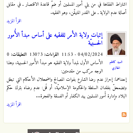
اشتراط الفقاهة في من يلي أُمور المسلمين أو ضمّ قاعدة الاقتصار ـ في مقابل
أصالة عدم الولاية ـ على القدر المتيقّن، وهو الفقيه.
اقرأ المزيد
إثبات ولاية الأمر للفقيه على أساس مبدأ الأُمور
الحسبيّة
04/02/2024 - 11:53
القراءات:
13073
التعليقات:
0
الأساس الأول لمبدأ ولاية الفقيه هو مبدأ الأُمور الحسبية، وهذا
السيد كاظم
الحائري
الوجه مركب من مقدمتين:
إحداهما: إحراز عدم رضا الشارع بفوات المصالح واضمحلال الأحكام التي تبطل
وتضمحلّ بفقدان السلطة والحكومة الإسلاميّة، أو قُل: عدم رضاه بترك حكم
البلاد وإدارة أُمور المسلمين بيد الكفار أو الفسقة والفجرة...
اقرأ المزيد