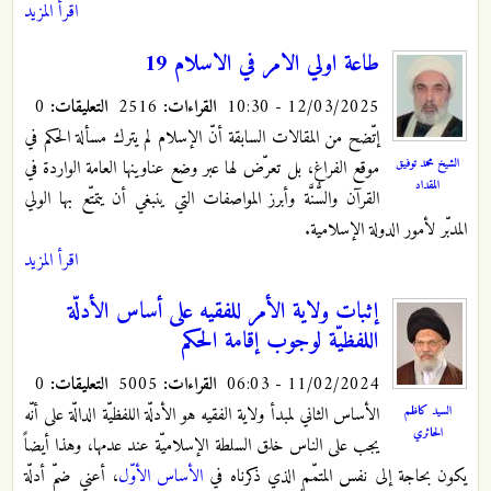
اقرأ المزيد
طاعة اولي الامر في الاسلام 19
12/03/2025 - 10:30
القراءات:
2516
التعليقات:
0
إتّضح من المقالات السابقة أنّ الإسلام لم يترك مسألة الحكم في
الشيخ محمد توفيق
موقع الفراغ، بل تعرّض لها عبر وضع عناوينها العامة الواردة في
المقداد
القرآن والسُّنَّة وأبرز المواصفات التي ينبغي أن يتمتّع بها الولي
المدبّر لأمور الدولة الإسلامية.
اقرأ المزيد
إثبات ولاية الأمر للفقيه على أساس الأدلّة
اللفظيّة لوجوب إقامة الحكم
11/02/2024 - 06:03
القراءات:
5005
التعليقات:
0
الأساس الثاني لمبدأ ولاية الفقيه هو الأدلّة اللفظيّة الدالّة على أنّه
السيد كاظم
الحائري
يجب على الناس خلق السلطة الإسلاميّة عند عدمها، وهذا أيضاً
يكون بحاجة إلى نفس المتمّم الذي ذكرناه في
الأساس الأوّل
، أعني ضمّ أدلّة