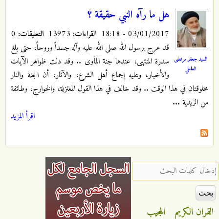
هل ما رآه النبي حقيقة ؟
03/01/2017 - 18:18
القراءات:
13973
التعليقات:
0
قد عرج برسول الله صلى الله عليه وآله جسداً وروحاً، حتى بلغ
السيد جعفر مرتضى
سدرة المنتهى، عندها جنة المأوى .. وقد دلت ظواهر الآيات
العاملي
والأخبار، وعليه إجماع أهل الشرع، والآثار، أن الجنة والنار
مخلوقتان في هذا الوقت .. وقد خالف في هذا القول المعتزلة، والخوارج، وطائفة
من الزيدية ...
اقرأ المزيد
‏إدخال كلمات البحث ‏
القران الكريم
المجيب