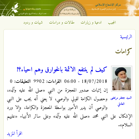
تجاوز إلى المحتوى الرئيسي
المجيب
ادعية و زيارات
مقالات و دراسات
شبهات و ردود
مركز
الرئيسية
الإشعاع
أنت هنا
كرامات
الإسلامي
كيف لم ينتفع الائمة بالخوارق وهم احياء؟!
18/07/2018 - 06:00
القراءات:
9902
التعليقات:
0
إن إثبات صدور المعجزة من النبي «صلى الله عليه وآله»،
السيد جعفر مرتضى
وحصول الكرامة للولي والوصي، لا يعني أنه يجب على النبي
العاملي
والوصي أن يدير الأمور بواسطة المعجزة والكرامة، وإلا ورد
الإشكال على النبي محمد «صلى الله عليه وآله» وعلى سائر الأنبياء «عليهم
السلام».
اقرأ المزيد