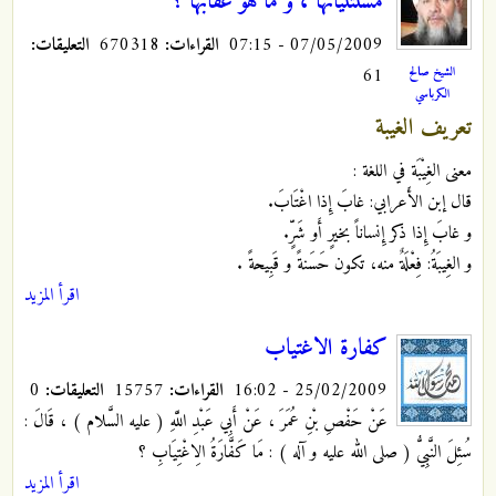
مستثنياتها ، و ما هو عقابها ؟
07/05/2009 - 07:15
القراءات:
670318
التعليقات:
61
الشيخ صالح
الكرباسي
تعريف الغيبة
معنى الغِيْبَة في اللغة :
قال إبن الأَعرابي: غابَ إِذا اغْتَابَ.
و غابَ إِذا ذكر إِنساناً بخيرٍ أَو شَرٍّ.
و الغِيبَةُ: فِعْلَةٌ منه، تكون حَسَنةً و قَبِيحةً
.
اقرأ المزيد
كفارة الاغتياب
25/02/2009 - 16:02
القراءات:
15757
التعليقات:
0
عَنْ حَفْصِ بْنِ عُمَرَ ، عَنْ أَبِي عَبْدِ اللَّهِ
( عليه السَّلام ) ، قَالَ :
سُئِلَ النَّبِيُّ ( صلى الله عليه و آله ) : مَا كَفَّارَةُ الِاغْتِيَابِ ؟
اقرأ المزيد