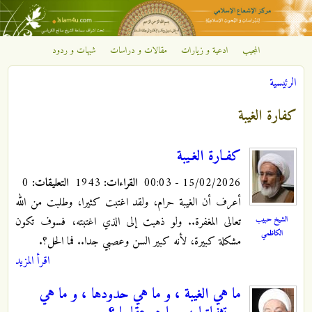
تجاوز إلى المحتوى الرئيسي
المجيب
ادعية و زيارات
مقالات و دراسات
شبهات و ردود
مركز
الرئيسية
الإشعاع
أنت هنا
كفارة الغيبة
الإسلامي
كفـارة الغـيبة
15/02/2026 - 00:03
القراءات:
1943
التعليقات:
0
أعرف أن الغيبة حرام، ولقد اغتبت كثيرا، وطلبت من الله
الشيخ حبيب
تعالى المغفرة.. ولو ذهبت إلى الذي اغتبته، فسوف تكون
الكاظمي
مشكلة كبيرة، لأنه كبير السن وعصبي جدا.. فما الحل؟.
اقرأ المزيد
ما هي الغيبة ، و ما هي حدودها ، و ما هي