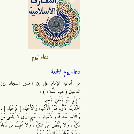
دعاء اليوم
دعاء يوم الجمعة
من أدعية الإمام علي بن الحسين السجاد زين
العابدين ( عليه السَّلام ) :
" بِسْمِ اللَّهِ الرَّحْمنِ الرَّحِيمِ
الْحَمْدُ لِلَّهِ الْأَوَّلِ قَبْلَ الْأَشْيَاءِ وَ الْأَحْيَاءِ [ الْإِحْيَاءِ ] ،
وَ الْآخِرِ بَعْدَ فَنَاءِ الْأَشْيَاءِ ، الْعَلِيمِ الَّذِي لَا يَنْسَى مَنْ
ذَكَرَهُ ، وَ لَا يَنْقُصُ مَنْ شَكَرَهُ ، وَ لَا يُخَيِّبُ مَنْ دَعَاهُ
، وَ لَا يَقْطَعُ رَجَاءَ مَنْ رَجَاهُ .