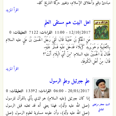
مبادئ وقيم وأخلاق الإسلام، وتغيير حركة التاريخ كله.
اقرأ المزيد
اهل البيت هم مستقى العلم
12/10/2017 - 11:00
القراءات:
7122
التعليقات:
0
عَنِ الْحَكَمِ بْنِ عُتَيْبَةَ قَالَ: لَقِيَ رَجُلٌ الْحُسَيْنَ بْنَ عَلِيٍ‏ عليه السلام
بِالثَّعْلَبِيَّةِ وَ هُوَ يُرِيدُ كَرْبَلَاءَ فَدَخَلَ عَلَيْهِ فَسَلَّمَ عَلَيْهِ.
فَقَالَ لَهُ الْحُسَيْنُ عليه السلام: "مِنْ أَيِّ الْبِلَادِ أَنْتَ"؟
قَالَ: مِنْ أَهْلِ الْكُوفَةِ.
اقرأ المزيد
علم جبرئيل وعلم الرسول
20/05/2017 - 06:00
القراءات:
13392
التعليقات:
0
إذا كان جبرئيل (عليه السلام) هو الذي يأتي بالقرآن للرسول
السيد جعفر مرتضى
(صلى الله عليه وآله)، فهذا يعني أنه قد تعلمه قبل الرسول
العاملي
(صلى الله عليه وآله)، وأن علومه مساوية لعلوم الرسول (صلى