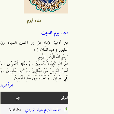
دعاء اليوم
دعاء يوم السبت
من أدعية الإمام علي بن الحسين السجاد زين
العابدين ( عليه السَّلام ) :
" بِسْمِ اللَّهِ الرَّحْمنِ الرَّحِيمِ
بِسْمِ اللَّهِ كَلِمَةِ الْمُعْتَصِمِينَ ، وَ مَقَالَةِ الْمُتَحَرِّزِينَ ، وَ
أَعُوذُ بِاللَّهِ مِنْ جَوْرِ الْجَائِرِينَ ، وَ كَيْدِ الْحَاسِدِينَ ، وَ
بَغْيِ الطَّاغِينَ ، وَ أَحْمَدُهُ فَوْقَ حَمْدِ الْحَامِدِينَ .
اقرأ المزيد
المرفق
الحجم
سماحة الشيخ ضياء الزبيدي
316.94