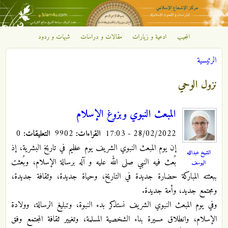
تجاوز إلى المحتوى الرئيسي
المجيب
ادعية و زيارات
مقالات و دراسات
شبهات و ردود
مركز
الرئيسية
الإشعاع
أنت هنا
نزول الوحي
الإسلامي
المبعث النبوي وبزوغ الإسلام
28/02/2022 - 17:03
القراءات:
9902
التعليقات:
0
إن يوم المبعث النبوي الشريف يوم عظيم في تاريخ البشرية، إذ
الشيخ عبدالله
بُعث فيه النبي صلی الله علیه و آله برسالة الإسلام، وبُعثت
اليوسف
ببعثته المباركة حضارة جديدة في التاريخ، وحياة جديدة، وثقافة جديدة،
ومجتمع جديد، وأمة جديدة.
وفي يوم المبعث النبوي الشريف نستذكر بدء النبوة، وتبليغ الرسالة، وولادة
الإسلام، وانطلاق مسيرة بناء الشخصية المسلمة، وتغيير ثقافة المجتمع وفق