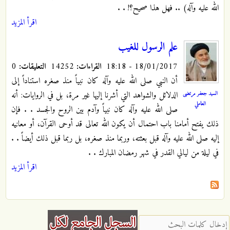
الله عليه وآله) .. فهل هذا صحيح؟! . .
اقرأ المزيد
علم الرسول للغيب
18/01/2017 - 18:18
القراءات:
14252
التعليقات:
0
أن النبي صلى الله عليه وآله كان نبياً منذ صغره استناداً إلى
السيد جعفر مرتضى
الدلائل والشواهد التي أشرنا إليها غير مرة، بل في الروايات: أنه
العاملي
صلى الله عليه وآله كان نبياً وآدم بين الروح والجسد . . فإن
ذلك يفتح أمامنا باب احتمال أن يكون الله تعالى قد أوحى القرآن، أو معانيه
إليه صلى الله عليه وآله قبل بعثته، وربما منذ صغره، بل ربما قبل ذلك أيضاً . .
في ليلة من ليالي القدر في شهر رمضان المبارك . .
اقرأ المزيد
‏إدخال كلمات البحث ‏