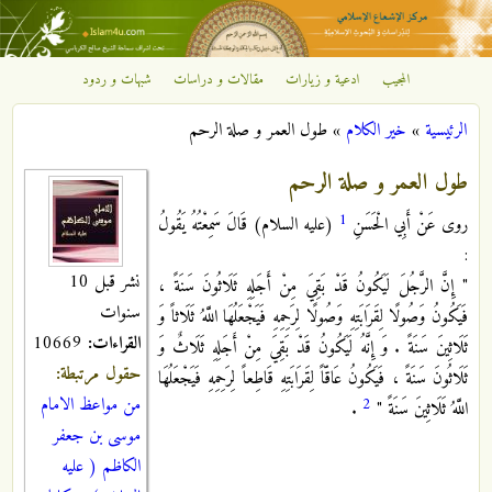
تجاوز إلى المحتوى الرئيسي
المجيب
ادعية و زيارات
مقالات و دراسات
شبهات و ردود
مركز
الرئيسية
»
خير الكلام
»
طول العمر و صلة الرحم
الإشعاع
أنت هنا
طول العمر و صلة الرحم
الإسلامي
1
روى عَنْ‏ أَبِي‏ الْحَسَنِ‏
(عليه السلام) قَالَ سَمِعْتُهُ يَقُولُ
:
نشر قبل 10
" إِنَّ الرَّجُلَ لَيَكُونُ قَدْ بَقِيَ مِنْ أَجَلِهِ ثَلَاثُونَ سَنَةً ،
سنوات
فَيَكُونُ وَصُولًا لِقَرَابَتِهِ وَصُولًا لِرَحِمِهِ فَيَجْعَلُهَا اللَّهُ ثَلَاثاً وَ
القراءات:
10669
ثَلَاثِينَ سَنَةً . وَ إِنَّهُ لَيَكُونُ قَدْ بَقِيَ مِنْ أَجَلِهِ ثَلَاثٌ وَ
حقول مرتبطة:
ثَلَاثُونَ سَنَةً ، فَيَكُونُ عَاقّاً لِقَرَابَتِهِ قَاطِعاً لِرَحِمِهِ فَيَجْعَلُهَا
من مواعظ الامام
2
اللَّهُ ثَلَاثِينَ سَنَةً "
.
موسى بن جعفر
الكاظم ( عليه