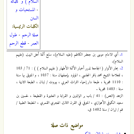
السلام ) و كلماته
-
المستحبات و
السنن
الكلمات الرئيسية:
صلة الرحم
-
طول
العمر
-
قطع الرحم
1.
أي الامام موسى بن جعفر الكاظم (عليه السلام)، سابع أئمة أهل البيت (عليهم
السلام).
2.
بحار الأنوار ( الجامعة لدرر أخبار الأئمة الأطهار ( عليهم السلام ) ) : 71 / 103
، للعلامة الشيخ محمد باقر المجلسي ، المولود بإصفهان سنة : 1037 ، و المتوفى بها سنة
: 1110 هجرية ، طبعة دار إحياء التراث العربي ، بيروت / لبنان ، الطبعة الثانية ،
سنة : 1403 هجرية .
الزهد (النص) : 41 / باب بر الوالدين و القرابة و العشيرة و القطيعة ، لحسين بن
سعيد الكوفي الأهوازي ، المتوفي في القرن الثالث الهجري القمري ، المطبعة العلمية /
قم / ايران / سنة 1402 ق.
مواضيع ذات صلة