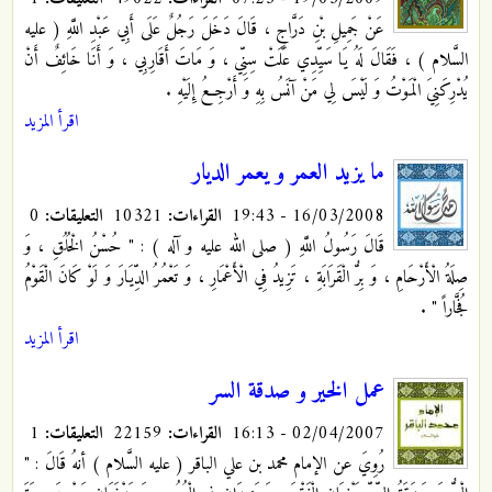
عَنْ جَمِيلِ بْنِ دَرَّاجٍ ، قَالَ دَخَلَ رَجُلٌ عَلَى أَبِي عَبْدِ اللَّهِ
( عليه
السَّلام ) ، فَقَالَ لَهُ يَا سَيِّدِي‏ عَلَتْ سِنِّي ، وَ مَاتَ أَقَارِبِي ، وَ أَنَا خَائِفٌ أَنْ
يُدْرِكَنِيَ الْمَوْتُ وَ لَيْسَ لِي مَنْ آنَسُ بِهِ وَ أَرْجِعُ إِلَيْهِ .
اقرأ المزيد
ما يزيد العمر و يعمر الديار
16/03/2008 - 19:43
القراءات:
10321
التعليقات:
0
قَالَ رَسُولُ اللَّهِ ( صلى الله عليه و آله ) : " حُسْنُ الْخُلُقِ ، وَ
صِلَةُ الْأَرْحَامِ ، وَ بِرُّ الْقَرَابَةِ ، تَزِيدُ فِي الْأَعْمَارِ ، وَ تَعْمُرُ الدِّيَارَ وَ لَوْ كَانَ الْقَوْمُ
فُجَّاراً "
.
اقرأ المزيد
عمل الخير و صدقة السر
02/04/2007 - 16:13
القراءات:
22159
التعليقات:
1
رُوِيَ عن الإمام محمد بن علي الباقر ( عليه السَّلام ) أنهُ قَالَ : "