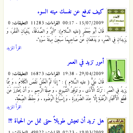
كيف تدفع عن نفسك ميته السوء
15/07/2009 - 00:17
القراءات:
11283
التعليقات:
0
قَالَ أَبُو جَعْفَرٍ (عليه السَّلام): "الْبِرُّ وَ الصَّدَقَةُ، يَنْفِيَانِ الْفَقْرَ، وَ
يَزِيدَانِ فِي الْعُمُرِ، وَ يَدْفَعَانِ عَنْ صَاحِبِهِمَا سَبْعِينَ مِيتَةَ سَوْءٍ".
اقرأ المزيد
أمور تزيد في العمر
29/04/2009 - 19:38
القراءات:
16873
التعليقات:
0
قَالَ عَلِيٌّ ( عليه السَّلام ) : " إِذَا تَمَّ الْعَقْلُ نَقَصَ الْكَلَامُ ، وَ مِمَّا
يَزِيدُ فِي الْعُمُرِ : تَرْكُ الْأَذَى . وَ تَوْقِيرُ الشُّيُوخِ . وَ صِلَةُ الرَّحِمِ . وَ أَنْ يُحْتَرَزَ عَنْ
قَطْعِ الْأَشْجَارِ الرَّطْبَةِ إِلَّا عِنْدَ الضَّرُورَةِ . وَ إِسْبَاغُ الْوُضُوءِ . وَ حِفْظُ الصِّحَّةِ.
اقرأ المزيد
هل تريد أن تعيش طويلاً حتى تمل من الحياة ؟!
19/03/2009 - 07:23
القراءات:
49022
التعليقات:
1