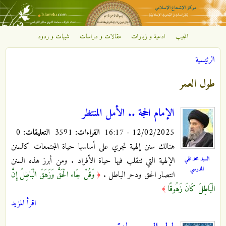
تجاوز إلى المحتوى الرئيسي
المجيب
ادعية و زيارات
مقالات و دراسات
شبهات و ردود
مركز
الرئيسية
الإشعاع
أنت هنا
طول العمر
الإسلامي
الإمام الحجة .. الأمل المنتظر
12/02/2025 - 16:17
القراءات:
3591
التعليقات:
0
هنالك سنن إلهية تجري على أساسها حياة المجتمعات كالسنن
السيد محمد تقي
الإلهية التي تتقلب فيها حياة الأفراد . ومن أبرز هذه السنن
المدرسي
انتصار الحق ودحر الباطل .
وَقُلْ جَاء الْحَقُّ وَزَهَقَ الْبَاطِلُ إِنَّ
﴿
الْبَاطِلَ كَانَ زَهُوقًا
﴾
اقرأ المزيد