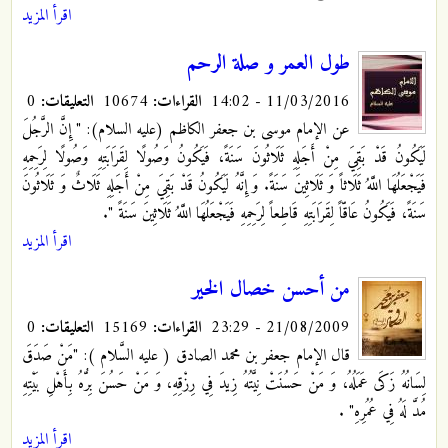
اقرأ المزيد
طول العمر و صلة الرحم
11/03/2016 - 14:02
القراءات:
10674
التعليقات:
0
عن الإمام موسى بن جعفر الكاظم (عليه السلام): " إِنَّ الرَّجُلَ
لَيَكُونُ قَدْ بَقِيَ مِنْ أَجَلِهِ ثَلَاثُونَ سَنَةً، فَيَكُونُ وَصُولًا لِقَرَابَتِهِ وَصُولًا لِرَحِمِهِ
فَيَجْعَلُهَا اللَّهُ ثَلَاثاً وَ ثَلَاثِينَ سَنَةً. وَ إِنَّهُ لَيَكُونُ قَدْ بَقِيَ مِنْ أَجَلِهِ ثَلَاثٌ وَ ثَلَاثُونَ
سَنَةً، فَيَكُونُ عَاقّاً لِقَرَابَتِهِ قَاطِعاً لِرَحِمِهِ فَيَجْعَلُهَا اللَّهُ ثَلَاثِينَ سَنَةً ".
اقرأ المزيد
من أحسن خصال الخير
21/08/2009 - 23:29
القراءات:
15169
التعليقات:
0
قال الإمام جعفر بن محمد الصادق ( عليه السَّلام ): "مَنْ صَدَقَ
لِسَانُهُ زَكَى عَمَلُهُ، وَ مَنْ حَسُنَتْ نِيَّتُهُ زِيدَ فِي رِزْقِهِ، وَ مَنْ حَسُنَ بِرُّهُ بِأَهْلِ بَيْتِهِ
مُدَّ لَهُ فِي عُمُرِهِ"
.
اقرأ المزيد