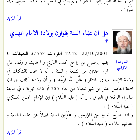
الْبِرُّ وَ صَدَقَةُ السِّرِّ يَنْفِيَانِ الْفَقْرَ ، وَ يَزِيدَانِ فِي الْعُمُرِ ، وَ يَدْفَعَانِ سَبْعِينَ مِيتَةَ
سَوْءٍ "
.
اقرأ المزيد
هل ان علماء السنة يقولون بولادة الامام المهدي
؟
22/10/2001 - 19:42
القراءات:
53558
التعليقات:
0
يظهر بوضوح لمن راجع كتب التاريخ و الحديث و وقف على
الشيخ صالح
الكرباسي
آراء المحدثين من الشيعة و السنة ، أنه لا مجال للتشكيك في
ولادة الإمام المهدي المنتظر ( عجَّل الله فرَجَه ) و أن ولادته كانت في ليلة
الجمعة الخامس عشر من شهر شعبان من العام 255 أو 256 هجرية ، في مدينة
سامراء الواقعة في العراق ، و أنه ( عليه السَّلام ) ابن الإمام الحسن العسكري
( عليه السَّلام ) .
و لقد صرّح العديد من المؤرخين و المحَدِّثين السنة فضلاً عن علماء الشيعة و
محدثيهم بولادته ( عليه السَّلام ) .
اقرأ المزيد