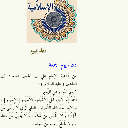
دعاء اليوم
دعاء يوم الجمعة
من أدعية الإمام علي بن الحسين السجاد زين
العابدين ( عليه السَّلام ) :
" بِسْمِ اللَّهِ الرَّحْمنِ الرَّحِيمِ
الْحَمْدُ لِلَّهِ الْأَوَّلِ قَبْلَ الْأَشْيَاءِ وَ الْأَحْيَاءِ [ الْإِحْيَاءِ ] ،
وَ الْآخِرِ بَعْدَ فَنَاءِ الْأَشْيَاءِ ، الْعَلِيمِ الَّذِي لَا يَنْسَى مَنْ
ذَكَرَهُ ، وَ لَا يَنْقُصُ مَنْ شَكَرَهُ ، وَ لَا يُخَيِّبُ مَنْ دَعَاهُ
، وَ لَا يَقْطَعُ رَجَاءَ مَنْ رَجَاهُ .