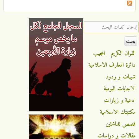
‏إدخال كلمات البحث ‏
القران الكريم
المجيب
دائرة المعارف الاسلامية
شبهات و ردود
الاجابات اليومية
ادعية و زيارات
مكتبتك الاسلامية
قصص للناشئين
مقالات و دراسات