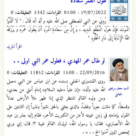
طول العمر سعادة
19/07/2022 - 01:00
القراءات:
5342
التعليقات:
0
رُوِيَ عن النبي المصطفى صلى الله عليه و آله أنه قَالَ : "‏ لَا تَتَمَنَّوُا
الْمَوْتَ فَإِنَّ هَوْلَ الْمُطَّلَعِ شَدِيدٌ ، وَ إِنَّ مِنْ سَعَادَةِ الْمَرْءِ أَنْ يَطُولَ عُمُرُهُ وَ يَرْزُقَهُ
اللَّهُ الْإِنَابَةَ إِلَى دَارِ الْخُلُودِ "
اقرأ المزيد
لو طال عمر المهدي ، فطول عمر النبي اولى . .
22/09/2016 - 15:00
القراءات:
11852
التعليقات:
0
روى القندوزي الحنفي بسنده عن ابن عباس عن النبي «صلى
السيد جعفر مرتضى
الله عليه وآله»: «إن علياً «عليه السلام» إمام أمتي من بعدي،
العاملي
ومن ولده القائم المنتظر الذي إذا ظهر ملأ الأرض عدلاً
وقسطاً، كما ملئت جوراً وظلماً. والذي بعثني بالحق بشيراً ونذيراً إن الثابتين على
القول بإمامته في زمن غيبته لأعز من الكبريت الأحمر. فقام إليه جابر بن عبد
الله الأنصاري، فقال: يا رسول الله، لولدك القائم غيبة ؟! قال: إي وربي
ليمحص الذين آمنوا الخ . . » .