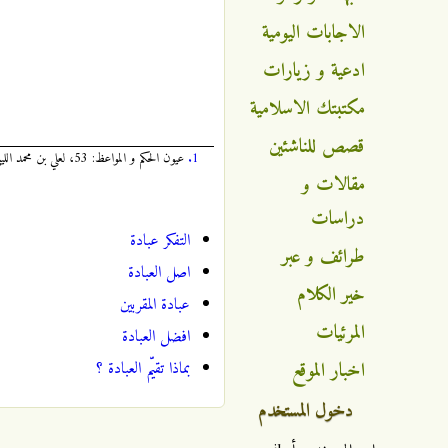
الاجابات اليومية
ادعية و زيارات
مكتبتك الاسلامية
قصص للناشئين
1.
عيون الحكم و المواعظ: 53، لعلي بن محمد الليثي الواسطي، المتوفى في القرن السادس الهجري، الطبعة الأولى، سنة 1418 هجرية، قم/إيران.
مقالات و
دراسات
التفكر عبادة
طرائف و عبر
اصل العبادة
خير الكلام
عبادة المقربين
المرئيات
افضل العبادة
اخبار الموقع
بماذا تقيّم العبادة ؟
دخول المستخدم