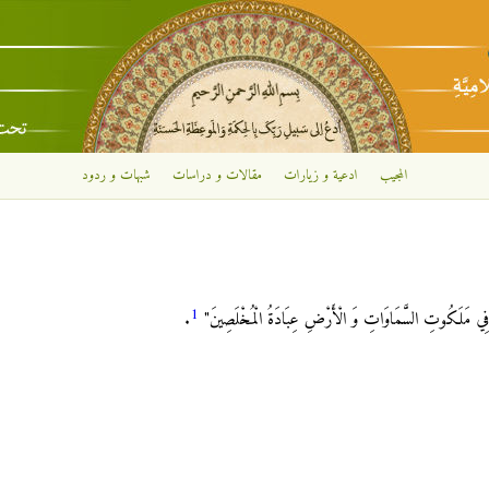
تجاوز إلى المحتوى الرئيسي
المجيب
ادعية و زيارات
مقالات و دراسات
شبهات و ردود
1
 مَلَكُوتِ السَّمَاوَاتِ وَ الْأَرْضِ عِبَادَةُ الْمُخْلَصِينَ"
.