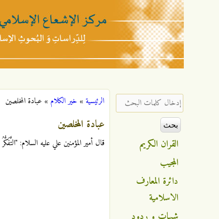
مركز
الإشعاع
‏إدخال كلمات البحث ‏
الرئيسية
»
خير الكلام
»
عبادة المخلصين
أنت هنا
الإسلامي
عبادة المخلصين
القران الكريم
قال أمير المؤمنين علي عليه السلام: "التَّفَكُّرُ فِي
المجيب
دائرة المعارف
الاسلامية
شبهات و ردود