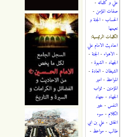
علي و كلماته
-
صفات المؤمن
-
الحساب
-
الجنة و
نعيمها
الكلمات الرئيسية:
احاديث الامام علي
-
الاهواء
-
الجنة
-
الجهاد
-
الشهوة
-
الشيطان
-
العادة
-
المواعظ
-
امير
المؤمنين
-
ثواب
الجهاد
-
جهاد
النفس
-
خير
الكلام
-
سوء
الخلق
-
علي بن ابي
طالب
-
مواعظ
-