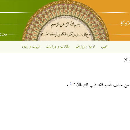
تجاوز إلى المحتوى الرئيسي
المجيب
ادعية و زيارات
مقالات و دراسات
شبهات و ردود
طان
1
 : " من خالف نفسه فقد غلب الشيطان "
.