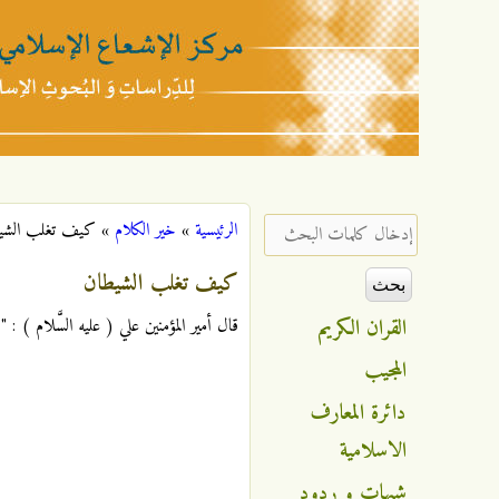
مركز
الإشعاع
‏إدخال كلمات البحث ‏
الرئيسية
»
خير الكلام
»
كيف تغلب الشي
أنت هنا
الإسلامي
كيف تغلب الشيطان
القران الكريم
قال أمير المؤمنين علي ( عليه السَّلام )
المجيب
دائرة المعارف
الاسلامية
شبهات و ردود