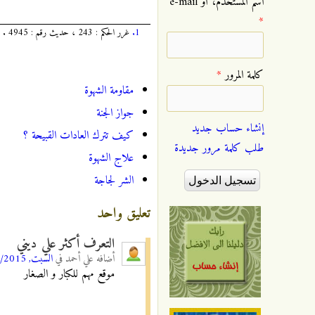
‏اسم المستخدم، أو e-mail
*
1.
غرر الحكم : 243 ، حديث رقم : 4945 .
‏كلمة المرور ‏
*
مقاومة الشهوة
جواز الجنة
إنشاء حساب جديد
كيف تترك العادات القبيحة ؟
طلب كلمة مرور جديدة
علاج الشهوة
الشر لجاجة
تعليق واحد
التعرف أكثر علي ديني
أضافه
علي‎ ‎أحمد
في
السبت, 04/07/2015 - 22:04
موقع مهم للكبار و الصغار