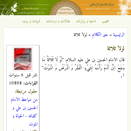
تجاوز إلى المحتوى الرئيسي
المجيب
ادعية و زيارات
مقالات و دراسات
شبهات و ردود
مركز
الرئيسية
»
خير الكلام
»
لولا ثلاثة
الإشعاع
أنت هنا
لولا ثلاثة
الإسلامي
قال الامام الحسين بن علي عليه السلام: "لَوْ لَا ثَلَاثَةٌ مَا
وَضَعَ ابْنُ آدَمَ رَأْسَهُ لِشَيْ‏ءٍ: الْفَقْرُ وَ الْمَرَضُ وَ الْمَوْتُ‏"
نشر قبل 6 سنوات
1
.
القراءات:
10808
حقول مرتبطة:
من مواعظ الامام
الحسين بن علي و
كلماته
-
الحياة و
الموت