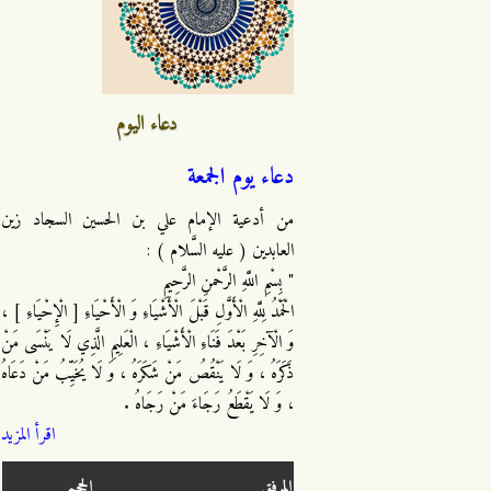
دعاء اليوم
دعاء يوم الجمعة
من أدعية الإمام علي بن الحسين السجاد زين
العابدين ( عليه السَّلام ) :
" بِسْمِ اللَّهِ الرَّحْمنِ الرَّحِيمِ
الْحَمْدُ لِلَّهِ الْأَوَّلِ قَبْلَ الْأَشْيَاءِ وَ الْأَحْيَاءِ [ الْإِحْيَاءِ ] ،
وَ الْآخِرِ بَعْدَ فَنَاءِ الْأَشْيَاءِ ، الْعَلِيمِ الَّذِي لَا يَنْسَى مَنْ
ذَكَرَهُ ، وَ لَا يَنْقُصُ مَنْ شَكَرَهُ ، وَ لَا يُخَيِّبُ مَنْ دَعَاهُ
، وَ لَا يَقْطَعُ رَجَاءَ مَنْ رَجَاهُ .
اقرأ المزيد
المرفق
الحجم