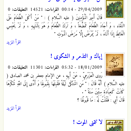
29/04/2009 - 00:14
القراءات:
14521
التعليقات:
0
قَالَ أَمِيرُ الْمُؤْمِنِينَ ( عليه السَّلام ) : " مَنْ أَكَلَ الطَّعَامَ عَلَى
النَّقَاءِ
، وَ أَجَادَ الطَّعَامَ تَمَضُّغاً ، وَ تَرَكَ الطَّعَامَ وَ هُوَ يَشْتَهِيهِ ، وَ لَمْ يَحْبِسِ
الْغَائِطَ إِذَا أَتَاهُ ، لَمْ يَمْرَضْ إِلَّا مَرَضَ الْمَوْتِ "
اقرأ المزيد
إياك و التذمر و الشكوى !
18/01/2009 - 05:32
القراءات:
11301
التعليقات:
0
رَوى الْعَزْرَمِيِّ ، عَنْ أَبِيهِ ، عن الإمام جعفر بن محمد الصادق (
عليه السَّلام ) أنَّهُ قَالَ : " مَنِ اشْتَكَى لَيْلَةً فَقَبِلَهَا بِقَبُولِهَا وَ أَدَّى إِلَى اللَّهِ شُكْرَهَا
كَانَتْ كَعِبَادَةِ سِتِّينَ سَنَةً " .
قَالَ أَبِي : فَقُلْتُ لَهُ : مَا قَبُولُهَا ؟
اقرأ المزيد
لا تتمنى الموت !