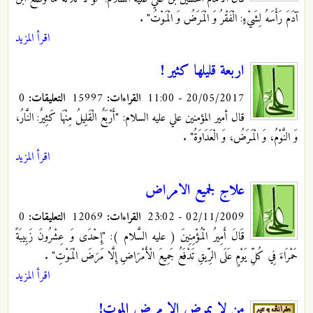
آدَمَ رَأْسَهُ لِشَيْ‏ءٍ: الْفَقْرُ وَ الْمَرَضُ وَ الْمَوْتُ‏"
.
اقرأ المزيد
اربعة قليلها كثير !
20/05/2017 - 11:00
القراءات:
15997
التعليقات:
0
قال أمير المؤمنين علي عليه السلام: "أَرْبَعٌ الْقَلِيلُ مِنْهَا كَثِيرٌ: النَّارُ،
وَ النَّوْمُ، وَ الْمَرَضُ، وَ الْعَدَاوَةُ"
.
اقرأ المزيد
علاج لجميع الامراض
02/11/2009 - 23:02
القراءات:
12069
التعليقات:
0
قَالَ أَمِيرُ الْمُؤْمِنِينَ ( عليه السَّلام ): "إِحْدَى وَ عِشْرُونَ زَبِيبَةً
حَمْرَاءَ فِي كُلِّ يَوْمٍ عَلَى الرِّيقِ تَدْفَعُ جَمِيعَ الْأَمْرَاضِ إِلَّا مَرَضَ الْمَوْتِ"
.
اقرأ المزيد
من لا يمرض إلا مرض الموت!