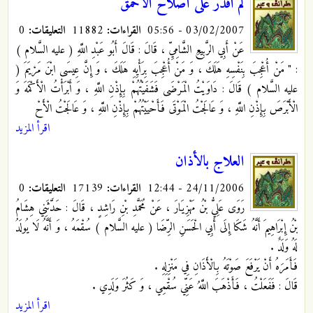
لم أقدر على اصلاح الأحمق
03/02/2007 - 05:56
القراءات:
11882
التعليقات:
0
عَنْ أَبِي الرَّبِيعِ الشَّامِيِّ ، قَالَ : قَالَ أَبُو عَبْدِ اللَّهِ
( عليه السَّلام )
: " مَنْ أُعْجِبَ بِنَفْسِهِ هَلَكَ ، وَ مَنْ أُعْجِبَ بِرَأْيِهِ هَلَكَ ، وَ إِنَّ عِيسَى ابْنَ مَرْيَمَ (
عليه السَّلام ) قَالَ : دَاوَيْتُ الْمَرْضَى فَشَفَيْتُهُمْ بِإِذْنِ اللَّهِ ، وَ أَبْرَأْتُ الْأَكْمَهَ وَ
الْأَبْرَصَ بِإِذْنِ اللَّهِ ، وَ عَالَجْتُ الْمَوْتَى فَأَحْيَيْتُهُمْ بِإِذْنِ اللَّهِ ، وَ عَالَجْتُ الْأَحْ
اقرأ المزيد
العلاج بالأذان
24/11/2006 - 12:44
القراءات:
17139
التعليقات:
0
رَوَى عَلِيُّ بْنُ مَهْزِيَارَ ، عَنْ مُحَمَّدِ بْنِ رَاشِدٍ ، قَالَ : حَدَّثَنِي هِشَامُ
بْنُ إِبْرَاهِيمَ أَنَّهُ شَكَا إِلَى أَبِي الْحَسَنِ الرِّضَا
( عليه السَّلام ) سُقْمَهُ ، وَ أَنَّهُ لَا يُولَدُ
لَهُ وَلَدٌ .
فَأَمَرَهُ أَنْ يَرْفَعَ صَوْتَهُ بِالْأَذَانِ فِي مَنْزِلِهِ .
قَالَ : فَفَعَلْتُ ، فَأَذْهَبَ اللَّهُ عَنِّي سُقْمِي ، وَ كَثُرَ وَلَدِي .
اقرأ المزيد