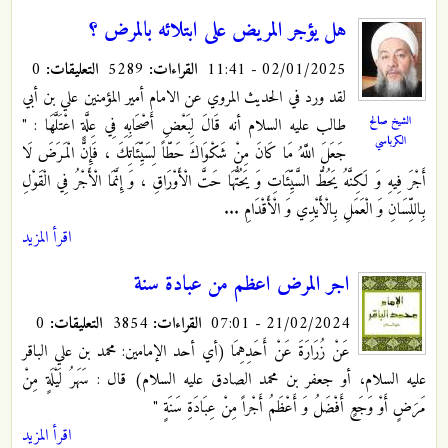
هل يؤجر المريض على ابتلائه بالمرض ؟
02/01/2025 - 11:41
القراءات:
5289
التعليقات:
0
لقد ورد في الحديث المروي عن الامام أمير المؤمنين علي بن أبي
الشيخ صالح
طالب عليه السلام أنه قَالَ لِبَعْضِ أَصْحَابِهِ فِي عِلَّةٍ اعْتَلَّهَا : "
الكرباسي
جَعَلَ اللَّهُ مَا كَانَ مِنْ شَكْوَاكَ حَطّاً لِسَيِّئَاتِكَ ، فَإِنَّ الْمَرَضَ لَا
أَجْرَ فِيهِ وَ لَكِنَّهُ يَحُطُّ السَّيِّئَاتِ وَ يَحُتُّهَا حَتَّ الْأَوْرَاقِ ، وَ إِنَّمَا الْأَجْرُ فِي الْقَوْلِ
بِاللِّسَانِ وَ الْعَمَلِ بِالْأَيْدِي وَ الْأَقْدَامِ ...
اقرأ المزيد
اجر المرض اعظم من عبادة سنة
21/02/2024 - 07:01
القراءات:
3854
التعليقات:
0
عَنْ زُرَارَةَ عَنْ أَحَدِهِمَا (أي أحد الإمامين: محمد بن علي الباقر
عليه السلام، أو جعفر بن محمد الصادق عليه السلام) قال : سَهَرُ لَيْلَةٍ مِنْ
مَرَضٍ أَوْ وَجَعٍ أَفْضَلُ وَ أَعْظَمُ أَجْراً مِنْ عِبَادَةِ سَنَةٍ "
اقرأ المزيد