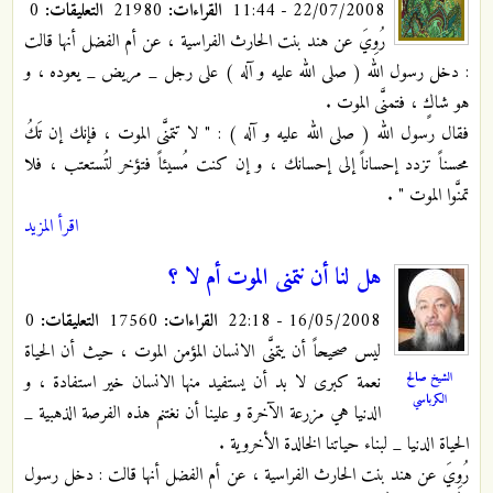
22/07/2008 - 11:44
القراءات:
21980
التعليقات:
0
رُوِيَ عن هند بنت الحارث الفراسية ، عن أم الفضل أنها قالت
: دخل رسول الله ( صلى الله عليه و آله ) على رجل _ مريض _ يعوده ، و
هو
شاكٍ
، فتمنَّى الموت .
فقال رسول الله ( صلى الله عليه و آله ) : " لا تتمنَّى الموت ، فإنك إن تَكُ
محسناً تزدد إحساناً إلى إحسانك ، و إن كنت مُسيئاً فتؤخر لتُستعتب ، فلا
تمنَّوا الموت " .
اقرأ المزيد
هل لنا أن نتمنى الموت أم لا ؟
16/05/2008 - 22:18
القراءات:
17560
التعليقات:
0
ليس صحيحاً أن يتمنَّى الانسان المؤمن الموت ، حيث أن الحياة
الشيخ صالح
نعمة كبرى لا بد أن يستفيد منها الانسان خير استفادة ، و
الكرباسي
الدنيا هي مزرعة الآخرة و علينا أن نغتنم هذه الفرصة الذهبية _
الحياة الدنيا _ لبناء حياتنا الخالدة الأخروية .
رُوِيَ عن هند بنت الحارث الفراسية ، عن أم الفضل أنها قالت : دخل رسول