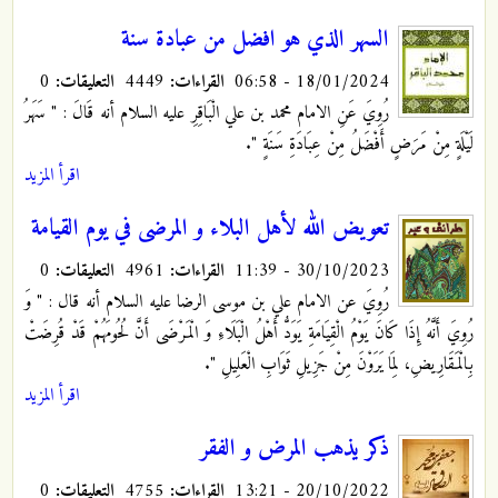
السهر الذي هو افضل من عبادة سنة
18/01/2024 - 06:58
القراءات:
4449
التعليقات:
0
رُوِيَ عَنِ الامام محمد بن علي الْبَاقِرِ عليه السلام أنه قَالَ : " سَهَرُ
لَيْلَةٍ مِنْ مَرَضٍ أَفْضَلُ مِنْ عِبَادَةِ سَنَةٍ ".
اقرأ المزيد
تعويض الله لأهل البلاء و المرضى في يوم القيامة
30/10/2023 - 11:39
القراءات:
4961
التعليقات:
0
رُوِيَ عن الامام علي بن موسى الرضا عليه السلام أنه قال : " وَ
رُوِيَ‏ أَنَّهُ‏ إِذَا كَانَ يَوْمُ الْقِيَامَةِ يَوَدُّ أَهْلُ الْبَلَاءِ وَ الْمَرْضَى أَنَّ لُحُومَهُمْ قَدْ قُرِضَتْ
بِالْمَقَارِيضِ، لِمَا يَرَوْنَ مِنْ جَزِيلِ ثَوَابِ الْعَلِيلِ ".
اقرأ المزيد
ذكر يذهب المرض و الفقر
20/10/2022 - 13:21
القراءات:
4755
التعليقات:
0