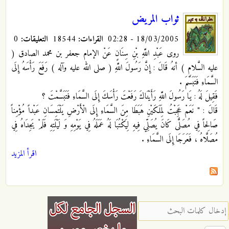
ثواب المريض
18/03/2005 - 02:28
القراءات:
18544
التعليقات:
0
روى عَبْدِ اللَّهِ بْنِ سِنَانٍ عَنْ الإمام جعفر بن محمد الصادق (
عليه السَّلام ) أنهُ قَالَ : إِنَّ رَسُولَ اللَّهِ ( صلى الله عليه وآله ) رَفَعَ رَأْسَهُ إِلَى
السَّمَاءِ فَتَبَسَّمَ .
فَقِيلَ لَهُ : يَا رَسُولَ اللَّهِ رَأَيْنَاكَ رَفَعْتَ رَأْسَكَ إِلَى السَّمَاءِ فَتَبَسَّمْتَ ؟
قَالَ : " نَعَمْ عَجِبْتُ لِمَلَكَيْنِ هَبَطَا مِنَ السَّمَاءِ إِلَى الْأَرْضِ يَلْتَمِسَانِ عَبْداً مُؤْمِناً
صَالِحاً فِي مُصَلًّى كَانَ يُصَلِّي فِيهِ لِيَكْتُبَا لَهُ عَمَلَهُ فِي يَوْمِهِ وَ لَيْلَتِهِ فَلَمْ يَجِدَاهُ فِي
مُصَلَّاهُ ، فَعَرَجَا إِلَى السَّمَاءِ .
اقرأ المزيد
‏إدخال كلمات البحث ‏