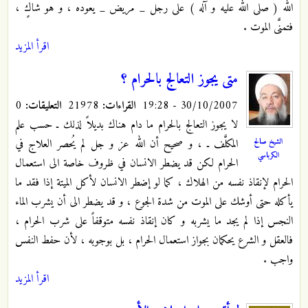
الله ( صلى الله عليه و آله ) على رجل _ مريض _ يعوده ، و هو
شاكٍ
،
فتمنَّى الموت .
اقرأ المزيد
متى يجوز التعالج بالحرام ؟
30/10/2007 - 19:28
القراءات:
21978
التعليقات:
0
لا يجوز التعالج بالحرام ما دام هناك بديلاً لذلك ـ حسب علم
الشيخ صالح
المكلَّف ـ ، و صحيح أن الله عز و جل لم يُحصر العلاج في
الكرباسي
الحرام لكن قد يضطر الانسان في ظروف خاصة الى استعمال
الحرام لإنقاذ نفسه من الهلاك ، كما لو إضطر الانسان لأكل الميتة إذا فقد ما
يأكله حتى أوشك على الموت من شدة الجوع ، و قد يضطر الى أن يشرب الماء
النجس إذا لم يجد ما يشربه و كان إنقاذ نفسه متوقفاً على شرب الحرام ،
فالعقل و الشرع يحكمان بجواز استعمال الحرام ، بل بوجوبه ، لأن حفط النفس
واجب .
اقرأ المزيد