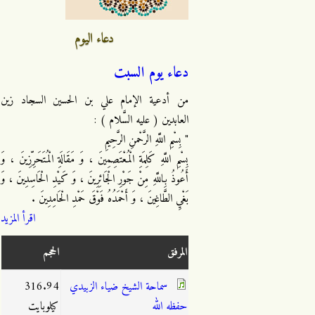
دعاء اليوم
دعاء يوم السبت
من أدعية الإمام علي بن الحسين السجاد زين
العابدين ( عليه السَّلام ) :
" بِسْمِ اللَّهِ الرَّحْمنِ الرَّحِيمِ
بِسْمِ اللَّهِ كَلِمَةِ الْمُعْتَصِمِينَ ، وَ مَقَالَةِ الْمُتَحَرِّزِينَ ، وَ
أَعُوذُ بِاللَّهِ مِنْ جَوْرِ الْجَائِرِينَ ، وَ كَيْدِ الْحَاسِدِينَ ، وَ
بَغْيِ الطَّاغِينَ ، وَ أَحْمَدُهُ فَوْقَ حَمْدِ الْحَامِدِينَ .
اقرأ المزيد
المرفق
الحجم
سماحة الشيخ ضياء الزبيدي
316.94
حفظه الله
كيلوبايت