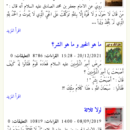
رُوِيَ عن الامام جعفر بن محمد الصادق عليه السلام أنه قال : "
مَنْ قَالَ لَا حَوْلَ وَ لَا قُوَّةَ إِلَّا بِاللَّهِ تَوَكَّلْتُ عَلَى الْحَيِّ الَّذِي لَا يَمُوتُ وَ الْحَمْدُ لِلَّهِ
الَّذِي لَمْ يَتَّخِذْ وَلَداً ...
اقرأ المزيد
ما هو الخير و ما هو الشر؟
20/12/2021 - 15:28
القراءات:
8786
التعليقات:
0
مَرِضَ أَمِيرُ الْمُؤْمِنِينَ عليه السلام فَعَادَهُ قَوْمٌ فَقَالُوا لَهُ كَيْفَ
أَصْبَحْتَ يَا أَمِيرَ الْمُؤْمِنِينَ ؟
قَالَ : " أَصْبَحْتُ بِشَرٍّ " !
فَقَالُوا : سُبْحَانَ اللَّهِ ، هَذَا كَلَامُ مِثْلِكَ ؟!
اقرأ المزيد
لولا ثلاثة
08/09/2019 - 14:00
القراءات:
10819
التعليقات:
0
قال الامام الحسين بن علي عليه السلام: "لَوْ لَا ثَلَاثَةٌ مَا وَضَعَ ابْنُ