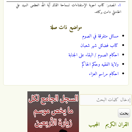
1.
المصدر: كتاب اجوبة الإستفتاءات لسماحة القائد آية الله العظمى السيد علي
الخامنئي دامت بركاته.
مواضيع ذات صلة
مسائل متفرقة في الصوم
کتاب فضائل شهر شعبان
احكام الصـوم / البقاء علی الجنابة
ولایة الفقیه وحکم الحاکم
احكام مراسم العزاء
‏إدخال كلمات البحث ‏
القران الكريم
المجيب