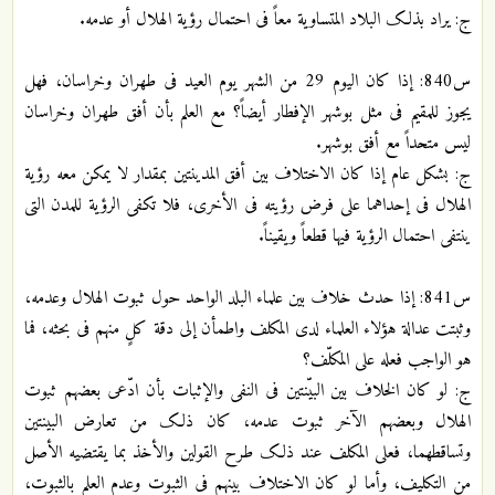
ج: یراد بذلک البلاد المتساویة معاً فی احتمال رؤیة الهلال أو عدمه.
س840: إذا کان الیوم 29 من الشهر یوم العید فی طهران وخراسان، فهل
یجوز للمقیم فی مثل بوشهر الإفطار أیضاً؟ مع العلم بأن أفق طهران وخراسان
لیس متحداً مع أفق بوشهر.
ج: بشکل عام إذا کان الاختلاف بین أفق المدینتین بمقدار لا یمکن معه رؤیة
الهلال فی إحداهما علی فرض رؤیته فی الأخری، فلا تکفی الرؤیة للمدن التی
ینتفی احتمال الرؤیة فیها قطعاً ویقیناً.
س841: إذا حدث خلاف بین علماء البلد الواحد حول ثبوت الهلال وعدمه،
وثبتت عدالة هؤلاء العلماء لدی المکلف واطمأن إلی دقة کلٍ منهم فی بحثه، فما
هو الواجب فعله علی المکلّف؟
ج: لو کان الخلاف بین البیّنتین فی النفی والإثبات بأن ادّعی بعضهم ثبوت
الهلال وبعضهم الآخر ثبوت عدمه، کان ذلک من تعارض البینتین
وتساقطهما، فعلی المکلف عند ذلک طرح القولین والأخذ بما یقتضیه الأصل
من التکلیف، وأما لو کان الاختلاف بینهم فی الثبوت وعدم العلم بالثبوت،