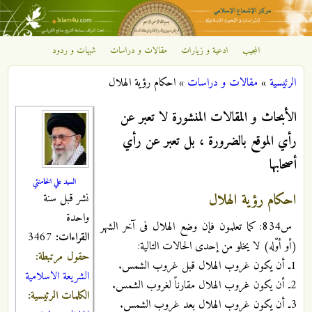
تجاوز إلى المحتوى الرئيسي
المجيب
ادعية و زيارات
مقالات و دراسات
شبهات و ردود
مركز
الرئيسية
»
مقالات و دراسات
»
احكام رؤیة الهلال
الإشعاع
أنت هنا
الأبحاث و المقالات المنشورة لا تعبر عن
الإسلامي
رأي الموقع بالضرورة ، بل تعبر عن رأي
أصحابها
السيد علي الخامنئي
احكام رؤیة الهلال
نشر قبل سنة
واحدة
س834: کما تعلمون فإن وضع الهلال فی آخر الشهر
القراءات:
3467
(أو أوّله) لا یخلو من إحدی الحالات التالیة:
حقول مرتبطة:
1ـ أن یکون غروب الهلال قبل غروب الشمس.
الشريعة الاسلامية
2ـ أن یکون غروب الهلال مقارناً لغروب الشمس.
الكلمات الرئيسية:
3ـ أن یکون غروب الهلال بعد غروب الشمس.