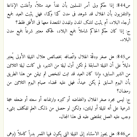
س844: إذا حکم ولی أمر المسلمین بأن غداً عید مثلاً، وأعلنت الإذاعة
والتلفزیون بأن الهلال قد شوهد فی مدن کذا وکذا، فهل یثبت العید لجمیع
أرجاء البلاد، أم یثبت لتلک المدن وللمدن المتحدة معها فی الأفق فقط؟
ج: إذا کان حکم الحاکم شاملاً لجمیع البلاد، فحکمه معتبر شرعاً لجمیع مدن
البلاد.
س845: هل صغر ودقّة الهلال واتّصافه بخصائص هلال اللیلة الأولی یُعتبر
دلیلاً علی أن اللیلة السابقة لم تکن أول لیلة من الشهر، بل کانت لیلة الثلاثین
من الشهر السابق، وإذا کان العید قد ثبت لشخص ثم تیقن عن هذا الطریق
بأن الیوم السابق لم یکن عیداً، فهل علیه قضاء صیام الیوم الثلاثین من
رمضان؟
ج: لیس مجرد صغر الهلال وانخفاضه أو کبره وارتفاعه أو سعته أو ضعفه حجة
شرعیة علی أنه للیلة أو لیلتین، ولکن لو حصل من ذلک العلم للمکلف بشیء
وجب علیه العمل بمقتضی علمه فی هذا المجال.
س846: هل یجوز الاستناد إلی اللیلة التی یکون فیها القمر بدراً کاملاً (وهی