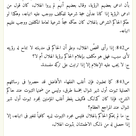
بأن ادعی بعضهم الرؤیة، وقال بعضهم أنهم لم یروا الهلال، کان قول من
ادعی الرؤیة إذا کانا عدلَین حجة شرعیة للمکلف ووجب علیه اتباعه، وهکذا لو
حکم الحاکم الشرعی بالهلال کان حکمه حجةً شرعیة لعامة المکلفین ووجب علیهم
اتباعه.
س842: إذا رأی شخصٌ الهلال، وعلم أن الحاکم فی مدینته لا تتاح له رؤیته
لأی سبب، فهل هو مکلف بإعلام الحاکم برؤیة الهلال أم لا؟
ج: لا یجب علیه الإعلام إلا إذا ترتبت علی ترکه مفسدة.
س843: کما تعلمون فإن أغلب الفقهاء الأفاضل قد حصروا فی رسائلهم
العملیة ثبوت أول شهر شوال بخمسة طرق، ولیس من ضمنها الثبوت عند حاکم
الشرع، فإذا کان کذلک فکیف یفطر أغلب المؤمنین بمجرد ثبوت أول شهر
شوال عند المراجع العظام؟
ج: ما لم یحکم الحاکم بالهلال فلیس مجرد الثبوت لدیه کافیاً للغیر فی اتباعه، إلا
إذا حصل له من ذلک الاطمئنان بثبوت الهلال.