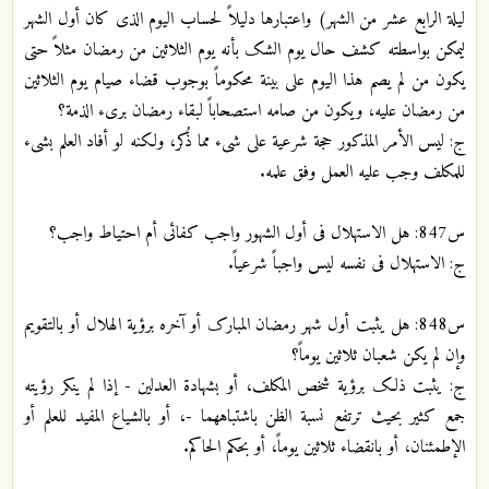
لیلة الرابع عشر من الشهر) واعتبارها دلیلاً لحساب الیوم الذی کان أول الشهر
لیمکن بواسطته کشف حال یوم الشک بأنه یوم الثلاثین من رمضان مثلاً حتی
یکون من لم یصم هذا الیوم علی بینة محکوماً بوجوب قضاء صیام یوم الثلاثین
من رمضان علیه، ویکون من صامه استصحاباً لبقاء رمضان بریء الذمة؟
ج: لیس الأمر المذکور حجة شرعیة علی شیء مما ذُکر، ولکنه لو أفاد العلم بشیء
للمکلف وجب علیه العمل وفق علمه.
س847: هل الاستهلال فی أول الشهور واجب کفائی أم احتیاط واجب؟
ج: الاستهلال فی نفسه لیس واجباً شرعیاً.
س848: هل یثبت أول شهر رمضان المبارک أو آخره برؤیة الهلال أو بالتقویم
وإن لم یکن شعبان ثلاثین یوماً؟
ج: یثبت ذلک برؤیة شخص المکلف، أو بشهادة العدلین - إذا لم ینکر رؤیته
جمع کثیر بحیث ترتفع نسبة الظن باشتباههما -، أو بالشیاع المفید للعلم أو
الإطمئنان، أو بانقضاء ثلاثین یوماً، أو بحکم الحاکم.