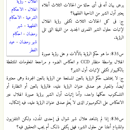
الهلال
-
رؤية
یرجی بیان أنه فی أی حالة من الحالات الثلاث أعلاه
الهلال
-
الاحكام
یعتبر أول الشهر من الناحیة الفقهیة؟
الشرعية
-
الاحكام
ج: فی کل الحالات الثلاث تکفی رؤیة الهلال
الفقهية
-
شهر
لإثبات حلول الشهر القمری الجدید من اللیلة التی تلی
رمضان
-
احكام
الرؤیة.
شهر رمضان
-
عيد
الفطر
س835: ما هو حکم الرؤیة بالآلات و هل رؤیة‌ صورة
الهلال بواسطة منظار CCD و انعکاس الضوء و مراجعة‌ المعلومات الملتقطة
بالکمبیوتر تکفی لإثبات أول الشهر؟
ج: لا یختلف حکم الرؤیة بالعین المسلحة عن الرؤیة بالعین المجردة وهی معتبرة
ایضاً. والمعیار هو صدق عنوان الرؤیة علیه، فالرؤیة بالعین أو النظارة أو
التلسکوب حکمها واحد، وأما إثبات أول الشهر برؤیة صورة الهلال عبر
الانعکاس علی الکومبیوتر الذی لا یُعلم صدق عنوان الرؤیة علیه، فیه إشکال.
س836: إذا لم یشاهد هلال شهر شوال فی إحدی المُدن، ولکن التلفزیون
والمذیاع أعلنا عن حلول الشهر، فهل یکفی ذلک أم یجب التحقیق فیه؟