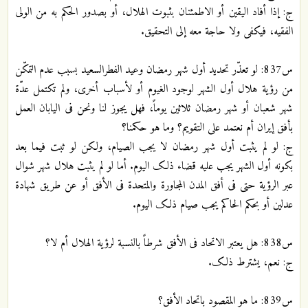
ج: إذا أفاد الیقین أو الاطمئنان بثبوت الهلال، أو بصدور الحکم به من الولی
الفقیه، فیکفی ولا حاجة معه إلی التحقیق.
س837: لو تعذّر تحدید أول شهر رمضان وعید الفطرالسعید بسبب عدم التمکّن
من رؤیة هلال أول الشهر لوجود الغیوم أو لأسباب أخری، ولم تکتمل عدّة
شهر شعبان أو شهر رمضان ثلاثین یوماً، فهل یجوز لنا ونحن فی الیابان العمل
بأفق إیران أم نعتمد علی التقویم؟ وما هو حکمنا؟
ج: لو لم یثبت أول شهر رمضان لا یجب الصیام، ولکن لو ثبت فیما بعد
بکونه أول الشهر یجب علیه قضاء ذلک الیوم. أما لو لم یثبت هلال شهر شوال
عبر الرؤیة حتی فی أفق المدن المجاورة والمتحدة فی الأفق أو عن طریق شهادة
عدلین أو بحکم الحاکم یجب صیام ذلک الیوم.
س838: هل یعتبر الاتحاد فی الأفق شرطاً بالنسبة لرؤیة الهلال أم لا؟
ج: نعم، یشترط ذلک.
س839: ما هو المقصود باتحاد الأفق؟