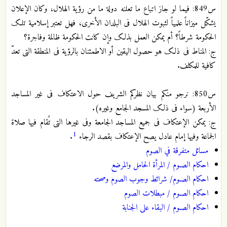
س849: فیما لو جاز اتباع ما تعلنه دولة ما من رؤیة الهلال، وکان الإعلان
یشکّل میزاناً علمیاً لثبوت الهلال فی البلدان الأخری، فهل تعتبر إسلامیة تلک
الحکومة شرطاً؟ أم یمکن العمل بذلک وإن کانت الحکومة ظالمة وفاجرة؟
ج: المناط فی ذلک هو حصول الیقین أو الاطمئنان بالرؤیة فی المنطقة التی تعدّ
کافیة للمکلف.
س850: نرجو منکم بیان نظرکم الشریف حول الاعتکاف فی غیر المساجد
الأربعة (سواء فی ذلک المسجد الجامع وغیره).
ج: یمکن الإعتکاف فی جمیع المساجد الجامعة وفی غیرها التی تُقام فیها صلاة
1
الجماعة وفیها إمام عادل یصح الإعتکاف بقصد الرجاء
.
مسائل متفرقة في الصوم
احكام الصـوم / المرأة الحامل والمرضع
احكام الصـوم/ شرائط وجوب الصوم وصحته
احكام الصـوم / مبطلات الصوم
احكام الصـوم / البقاء علی الجنابة