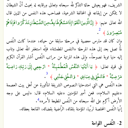
الشريف، فهو يعيش حالة التذكر لله سبحانه وتعالى ورقابته له بحيث أنّ الشيطان
لا يتمكن من إيقاعه في المخالفة الشرعية، فصاحب هذه النفس من الذين قال
إِنَّ الَّذِينَ اتَّقَوْا إِذَا مَسَّهُمْ طَائِفٌ مِنَ الشَّيْطَانِ تَذَكَّرُوا فَإِذَا هُمْ
الله تعالى عنهم:
﴿
2
مُبْصِرُونَ
.
﴾
وإن كان قد مارس معصية في مرحلة سابقة من حياته، عندما كانت النّفس
لمّا تصل بعد إلى هذه المرحلة «النفس المطمئنة» فإنّه استغفر الله تعالى وتاب
إليه منها توبة نصوحاً.. وإلى هذه المرتبة من مراتب النّفس أشار القرآن الكريم
يَا أَيَّتُهَا النَّفْسُ الْمُطْمَئِنَّةُ
ارْجِعِي إِلَىٰ رَبِّكِ رَاضِيَةً
في قوله تعالى:
﴿
*
3
مَرْضِيَّةً
فَادْخُلِي فِي عِبَادِي
وَادْخُلِي جَنَّتِي
.
﴾
*
*
هذه النّفس هي التي امتدحتها النصوص الشريفة المأثورة عن أهل بيت العصمة
«عليهم السلام»، فعن أمير المؤمنين «عليه السلام» قال: «ليس على وجه
4
الأرض أكرم على الله سبحانه من النّفس المطيعة لأمره»
.
إنّها النّفس المخلصة لربّها، المؤمنة بلقائه، الرّاضية بقضائه، القانعة بعطائه.
2- النّفس اللوامة