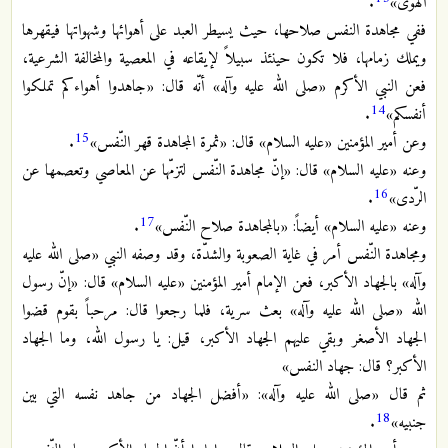
الهوى»
.
ففي مجاهدة النفس صلاحها، حيث يسيطر العبد على أهوائها وشهواتها فيقهرها
ويملك زمامها، فلا تكون حينئذ سبيلاً لإيقاعه في المعصية والمخالفة الشرعية،
فعن النبي الأكرم «صلى الله عليه وآله» أنّه قال: «جاهدوا أهواءكم تملكوا
14
أنفسكم»
.
15
وعن أمير المؤمنين «عليه السلام» قال: «ثمرة المجاهدة قهر النّفس»
.
وعنه «عليه السلام» قال: «إنّ مجاهدة النّفس لتزمّها عن المعاصي وتعصمها عن
16
الرّدى»
.
17
وعنه «عليه السلام» أيضاً: «بالمجاهدة صلاح النّفس»
.
ومجاهدة النّفس أمر في غاية الصعوبة والشدّة، وقد وصفه النبي «صلى الله عليه
وآله» بالجهاد الأكبر، فعن الإمام أمير المؤمنين «عليه السلام» قال: «إنّ رسول
الله «صلى الله عليه وآله» بعث سرية، فلما رجعوا قال: مرحباً بقوم قضوا
الجهاد الأصغر وبقي عليهم الجهاد الأكبر، قيل: يا رسول الله، وما الجهاد
الأكبر؟ قال: جهاد النفس»
ثم قال «صلى الله عليه وآله»: «أفضل الجهاد من جاهد نفسه التي بين
18
جنبيه»
.