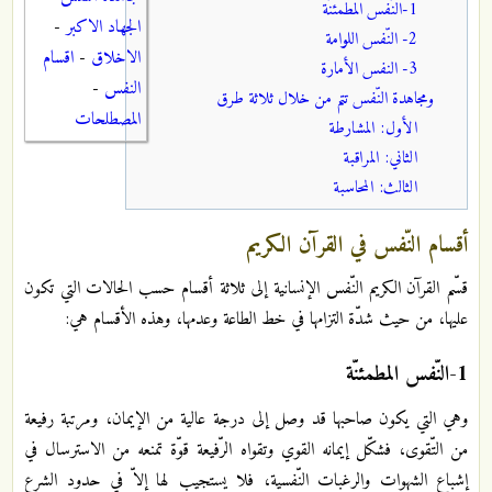
1-النّفس المطمئنّة
الجهاد الاكبر
-
2- النّفس اللوامة
الاخلاق
-
اقسام
3- النفس الأمارة
النفس
-
ومجاهدة النّفس تتم من خلال ثلاثة طرق
المصطلحات
الأول: المشارطة
الثاني: المراقبة
الثالث: المحاسبة
أقسام النّفس في القرآن الكريم
قسّم القرآن الكريم النّفس الإنسانية إلى ثلاثة أقسام حسب الحالات التي تكون
عليها، من حيث شدّة التزامها في خط الطاعة وعدمها، وهذه الأقسام هي:
1-النّفس المطمئنّة
وهي التي يكون صاحبها قد وصل إلى درجة عالية من الإيمان، ومرتبة رفيعة
من التّقوى، فشكّل إيمانه القوي وتقواه الرّفيعة قوّة تمنعه من الاسترسال في
إشباع الشهوات والرغبات النّفسية، فلا يستجيب لها إلاّ في حدود الشرع