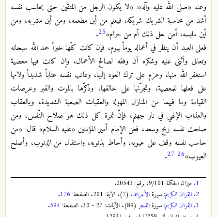
وعنه «صلى الله عليه وآله»: «لا يكون الرجل من المتقين حتى يحاسب نفسه
أشد من محاسبة الشريك شريكه، فيعلم من أين مطعمه، ومن أين مشربه، ومن
25
أين ملبسه، أمن حل ذلك أم من حرام»
.
فعلى العبد أن ينظر في أعماله يوماً بيوم، فإن كانت كلّها خيراً حمد الله سبحانه
وتعالى وأثنى عليه وشكره أن وفقه لصالح الأعمال، وإن كانت فيها معصية
استغفر الله منها، وعزم على ترك العود إليها، وعاتب نفسه عتاباً شديداً ولامها
على فعلها للمعصية، وتجرّئها على خالقها، وذكرّها بالموت والقبر وعرصات
القيامة وما فيهما من المنازل المهولة والعقبات الصعبة الشديدة، وبالعقاب
والعذاب الإلهي في نار جهنم، فإنّ ثمرة كل ذلك هو صلاح النّفس، ومن
صلحت نفسه ربح وسعد، فعن الإمام أمير المؤمنين «عليه السلام» قال: «من
حاسب نفسه وقف على عيوبه، وأحاط بذنوبه، واستقال من الذنوب، وأصلح
27
26
العيوب»
.
1.
ميزان الحكمة 9/101، برقم: 20543.
2.
القران الكريم
: سورة
الأعراف
(7)، الآية: 201، الصفحة:
176
.
3.
القران الكريم
: سورة
الفجر
(89)، الآيات: 27 - 30، الصفحة:
594
.
4.
مستدرك الوسائل 11/259، برقم: 12931.