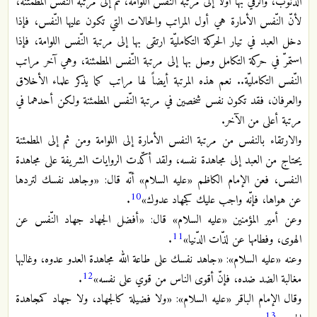
الذنوب، والرّقي بها أوّلاً إلى مرتبة النّفس اللوامة، ثم إلى مرتبة النّفس المطمئنة،
لأنّ النّفس الأمارة هي أول المراتب والحالات التي تكون عليها النّفس، فإذا
دخل العبد في تيار الحركة التكامليّة ارتقى بها إلى مرتبة النّفس اللوامة، فإذا
استمرّ في حركة التكامل وصل بها إلى مرتبة النّفس المطمئنة، وهي آخر مراتب
النّفس التكامليّة.. نعم هذه المرتبة أيضاً لها مراتب كما يذكر علماء الأخلاق
والعرفان، فقد تكون نفس شخصين في مرتبة النّفس المطمئنة ولكن أحدهما في
مرتبة أعلى من الآخر.
والارتقاء بالنفس من مرتبة النفس الأمارة إلى اللوامة ومن ثم إلى المطمئنة
يحتاج من العبد إلى مجاهدة نفسه، ولقد أكّدت الروايات الشريفة على مجاهدة
النفس، فعن الإمام الكاظم «عليه السلام» أنّه قال: «وجاهد نفسك لتردها
10
عن هواها، فإنّه واجب عليك كجهاد عدوك»
.
وعن أمير المؤمنين «عليه السلام» قال: «أفضل الجهاد جهاد النّفس عن
11
الهوى، وفطامها عن لذّات الدّنيا»
.
وعنه «عليه السلام»: «جاهد نفسك على طاعة الله مجاهدة العدو عدوه، وغالبها
12
مغالبة الضد ضده، فإنّ أقوى الناس من قوي على نفسه»
.
وقال الإمام الباقر «عليه السلام»: «ولا فضيلة كالجهاد، ولا جهاد كمجاهدة
13