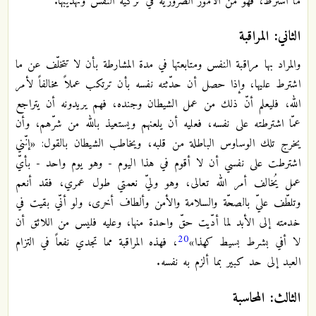
ما اشترط، فهو من الأمور الضروريّة في تزكية النّفس وتهذيبها.
الثاني: المراقبة
والمراد بها مراقبة النفس ومتابعتها في مدة المشارطة بأن لا تتخلّف عن ما
اشترط عليها، وإذا حصل أن حدّثته نفسه بأن ترتكب عملاً مخالفاً لأمر
الله، فليعلم أنّ ذلك من عمل الشيطان وجنده، فهم يريدونه أن يتراجع
عمّا اشترطته على نفسه، فعليه أن يلعنهم ويستعيذ بالله من شرّهم، وأن
يخرج تلك الوساوس الباطلة من قلبه، ويخاطب الشيطان بالقول: «إنّني
اشترطت على نفسي أن لا أقوم في هذا اليوم - وهو يوم واحد - بأيّ
عمل يُخالف أمر الله تعالى، وهو وليّ نعمتي طول عمري، فقد أنعم
وتلطّف عليّ بالصحّة والسلامة والأمن وألطاف أخرى، ولو أنّي بقيت في
خدمته إلى الأبد لما أدّيت حقّ واحدة منها، وعليه فليس من اللائق أن
20
لا أفي بشرط بسيط كهذا»
، فهذه المراقبة مما تجدي نفعاً في التزام
العبد إلى حد كبير بما ألزم به نفسه.
الثالث: المحاسبة