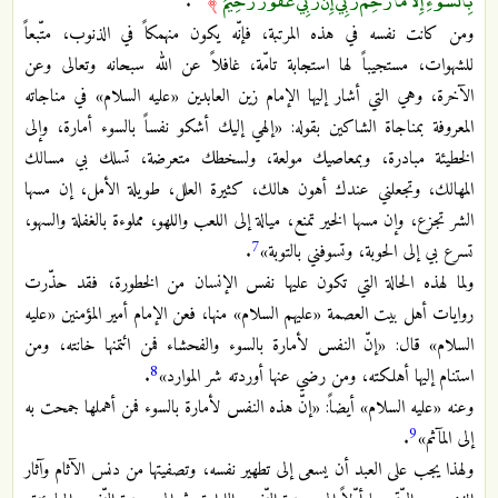
.
﴾
ومن كانت نفسه في هذه المرتبة، فإنّه يكون منهمكاً في الذنوب، متّبعاً
للشهوات، مستجيباً لها استجابة تامّة، غافلاً عن الله سبحانه وتعالى وعن
الآخرة، وهي التي أشار إليها الإمام زين العابدين «عليه السلام» في مناجاته
المعروفة بمناجاة الشاكين بقوله: «إلهي إليك أشكو نفساً بالسوء أمارة، وإلى
الخطيئة مبادرة، وبمعاصيك مولعة، ولسخطك متعرضة، تسلك بي مسالك
المهالك، وتجعلني عندك أهون هالك، كثيرة العلل، طويلة الأمل، إن مسها
الشر تجزع، وإن مسها الخير تمنع، ميالة إلى اللعب واللهو، مملوءة بالغفلة والسهو،
7
تسرع بي إلى الحوبة، وتسوفني بالتوبة»
.
ولما لهذه الحالة التي تكون عليها نفس الإنسان من الخطورة، فقد حذّرت
روايات أهل بيت العصمة «عليهم السلام» منها، فعن الإمام أمير المؤمنين «عليه
السلام» قال: «إنّ النفس لأمارة بالسوء والفحشاء فمن ائتمنها خانته، ومن
8
استنام إليها أهلكته، ومن رضي عنها أوردته شر الموارد»
.
وعنه «عليه السلام» أيضاً: «إنّ هذه النفس لأمارة بالسوء فمن أهملها جمحت به
9
إلى المآثم»
.
ولهذا يجب على العبد أن يسعى إلى تطهير نفسه، وتصفيتها من دنس الآثام وآثار