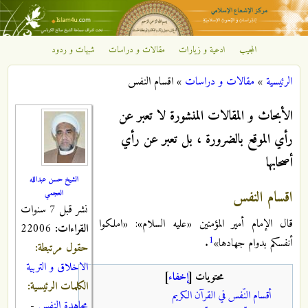
تجاوز إلى المحتوى الرئيسي
المجيب
ادعية و زيارات
مقالات و دراسات
شبهات و ردود
مركز
الرئيسية
»
مقالات و دراسات
»
اقسام النفس
الإشعاع
أنت هنا
الأبحاث و المقالات المنشورة لا تعبر عن
الإسلامي
رأي الموقع بالضرورة ، بل تعبر عن رأي
أصحابها
الشيخ حسن عبدالله
اقسام النفس
العجمي
نشر قبل 7 سنوات
قال الإمام أمير المؤمنين «عليه السلام»: «املكوا
القراءات:
22006
1
أنفسكم بدوام جهادها»
.
حقول مرتبطة:
الاخلاق و التربية
محتويات
[
إخفاء
]
الكلمات الرئيسية:
أقسام النّفس في القرآن الكريم
مجاهدة النفس
-