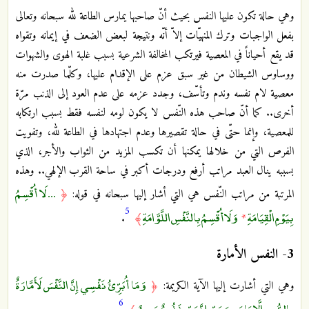
وهي حالة تكون عليها النفس بحيث أنّ صاحبها يمارس الطاعة لله سبحانه وتعالى
بفعل الواجبات وترك المنهيّات إلاّ أنّه ونتيجة لبعض الضعف في إيمانه وتقواه
قد يقع أحياناً في المعصية فيرتكب المخالفة الشرعية بسبب غلبة الهوى والشهوات
ووساوس الشيطان من غير سبق عزم على الإقدام عليها، وكلّما صدرت منه
معصية لام نفسه وندم وتأسّف، وجدد عزمه على عدم العود إلى الذنب مرّة
أخرى.. كما أنّ صاحب هذه النّفس لا يكون لومه لنفسه فقط بسبب ارتكابه
للمعصية، وإنما حتّى في حالة تقصيرها وعدم اجتهادها في الطاعة لله، وتفويت
الفرص التي من خلالها يمكنها أن تكسب المزيد من الثواب والأجر، الذي
بسببه ينال العبد مراتب أرفع ودرجات أكبر في ساحة القرب الإلهي.. وهذه
... لَا أُقْسِمُ
المرتبة من مراتب النّفس هي التي أشار إليها سبحانه في قوله:
﴿
5
بِيَوْمِ الْقِيَامَةِ
وَلَا أُقْسِمُ بِالنَّفْسِ اللَّوَّامَةِ
.
﴾
*
3- النفس الأمارة
وَمَا أُبَرِّئُ نَفْسِي إِنَّ النَّفْسَ لَأَمَّارَةٌ
وهي التي أشارت إليها الآية الكريمة:
﴿
6
بِالسُّوءِ إِلَّا مَا رَحِمَ رَبِّي إِنَّ رَبِّي غَفُورٌ رَحِيمٌ