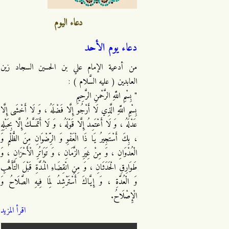
دعاء اليوم
دعاء يوم الأحد
من أدعية الإمام علي بن الحسين السجاد زين
العابدين ( عليه السَّلام ) :
" بِسْمِ اللَّهِ الرَّحْمنِ الرَّحِيمِ
بِسْمِ اللَّهِ الَّذِي لَا أَرْجُو إِلَّا فَضْلَهُ ، وَ لَا أَخْشَى إِلَّا
عَدْلَهُ ، وَ لَا أَعْتَمِدُ إِلَّا قَوْلَهُ ، وَ لَا أَتَمَسَّكُ إِلَّا بِحَبْلِهِ
، بِكَ أَسْتَجِيرُ يَا ذَا الْعَفْوِ وَ الرِّضْوَانِ مِنَ الظُّلْمِ وَ
الْعُدْوَانِ ، وَ مِنْ غِيَرِ الزَّمَانِ ، وَ تَوَاتُرِ الْأَحْزَانِ ، وَ
طَوَارِقِ الْحَدَثَانِ ، وَ مِنِ انْقِضَاءِ الْمُدَّةِ قَبْلَ التَّأَهُّبِ
وَ الْعُدَّةِ ، وَ إِيَّاكَ أَسْتَرْشِدُ لِمَا فِيهِ الصَّلَاحُ وَ
الْإِصْلَاحُ.
اقرأ المزيد