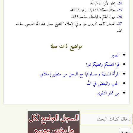
24.
بحار الأنوار 67/72.
25.
ميزان الحكمة 2/363، برقم: 4005.
26.
عيون الحكم والمواعظ، صفحة 435.
27.
المصدر كتاب "دروس من وحي الإسلام" للشيخ حسن عبد الله العجمي حفظه
الله.
مواضيع ذات صلة
الصبر
قوا انفسكم واهليكم نارا
المرأة المسلمة و مساواتها مع الرجل من منظور إسلامي
الحب والبغض في الله
من ثمار التقوى
‏إدخال كلمات البحث ‏