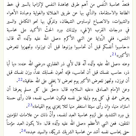
فتعدّ محاسبة النّفس من أهم طرق مجاهدة النفس لإلزامها بالسير في خط
الطاعة والاستقامة، والنأي بها عن طريق الضلالة والغواية وعبادة الأهواء
والشهوات، والانصياع لوساوس الشيطان، وللرّقي بها نحو التكامل والسير
في درجات القرب الإلهي، ولذلك ورد الحثّ الأكيد على محاسبة
النفس، ففي الرّواية عن النبي الأكرم «صلى الله عليه وآله» أنّه قال:
«حاسبوا أنفسكم قبل أن تحاسبوا وزنوها قبل أن توزنوا، وتجهزوا للعرض
21
الأكبر»
.
وعنه «صلى الله عليه وآله» أنّه قال لأبي ذر الغفاري «رضي الله عنه»: «يا أبا
ذر، حاسب نفسك قبل أن تحاسب، فإنه أهون لحسابك غداً، وزن نفسك قبل
22
أن توزن، وتجهز للعرض الأكبر يوم تعرض لا يخفى على الله خافية»
.
وعن الإمام الصادق «عليه السلام» قال: «حقٌّ على كل مسلم يعرفنا أن
يعرض عمله في كل يوم وليلة على نفسه فيكون محاسب نفسه، فان رأى حسنة
23
استزاد منها، وإن رأى سيئة استغفر منها لئلا يخزي يوم القيامة»
.
بل ورد التشديد على لزوم محاسبة العبد لنفسه، وأنّ ذلك من علامات المؤمنين
المتقين، فعن النبي الأعظم «صلى الله عليه وآله» قال: «لا يكون العبد مؤمناً
24
حتى يحاسب نفسه أشد من محاسبة الشريك شريكه، والسيد عبده»
.