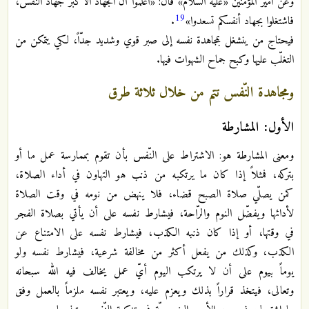
وعن أمير المؤمنين «عليه السلام» قال: «اعلموا أنّ الجهاد الأكبر جهاد النّفس،
19
فاشتغلوا بجهاد أنفسكم تسعدوا»
.
فيحتاج من ينشغل بمجاهدة نفسه إلى صبر قوي وشديد جدّاً، لكي يتمكن من
التغلّب عليها وكبح جماح الشهوات فيها.
ومجاهدة النّفس تتم من خلال ثلاثة طرق
الأول: المشارطة
ومعنى المشارطة هو: الاشتراط على النّفس بأن تقوم بممارسة عمل ما أو
بتركه، فمثلاً إذا كان ما يرتكبه من ذنب هو التهاون في أداء الصلاة،
كمن يصلّي صلاة الصبح قضاء، فلا ينهض من نومه في وقت الصلاة
لأدائها ويفضّل النوم والرّاحة، فيشارط نفسه على أن يأتي بصلاة الفجر
في وقتها، أو إذا كان ذنبه الكذب، فيشارط نفسه على الامتناع عن
الكذب، وكذلك من يفعل أكثر من مخالفة شرعية، فيشارط نفسه ولو
يوماً بيوم على أن لا يرتكب اليوم أيّ عمل يخالف فيه الله سبحانه
وتعالى، فيتخذ قراراً بذلك ويعزم عليه، ويعتبر نفسه ملزماً بالعمل وفق