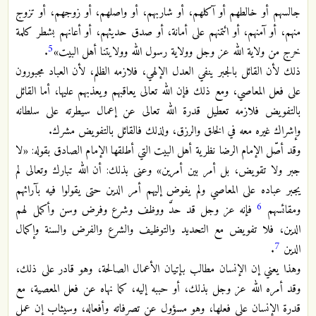
جالسهم أو خالطهم أو آكلهم، أو شاربهم، أو واصلهم، أو زوجهم، أو تزوج
منهم، أو آمنهم، أو ائتمنهم على أمانة، أو صدق حديثهم، أو أعانهم بشطر كلمة
5
خرج من ولاية الله عز وجل وولاية رسول الله وولايتنا أهل البيت»
.
ذلك لأن القائل بالجبر ينفي العدل الإلهي، فلازمه الظلم، لأن العباد مجبورون
على فعل المعاصي، ومع ذلك فإن الله تعالى يعاقبهم ويعذبهم عليها، أما القائل
بالتفويض فلازمه تعطيل قدرة الله تعالى عن إعمال سيطرته على سلطانه
وإشراك غيره معه في الخلق والرزق، ولذلك فالقائل بالتفويض مشرك.
وقد أصّل الإمام الرضا نظرية أهل البيت التي أطلقها الإمام الصادق بقوله: «لا
جبر ولا تقويض، بل أمر بين أمرين» وعنى بذلك: أن الله تبارك وتعالى لم
يجبر عباده على المعاصي ولم يفوض إليهم أمر الدين حتى يقولوا فيه بآرائهم
6
ومقائسهم
فإنه عز وجل قد حدَّ ووظف وشرع وفرض وسن وأكمل لهم
الدين، فلا تفويض مع التحديد والتوظيف والشرع والفرض والسنة وإكمال
7
الدين
.
وهذا يعني إن الإنسان مطالب بإتيان الأعمال الصالحة، وهو قادر على ذلك،
وقد أمره الله عز وجل بذلك، أو حببه إليه، كما نهاه عن فعل المعصية، مع
قدرة الإنسان على فعلها، وهو مسؤول عن تصرفاته وأفعاله، وسيثاب إن عمل