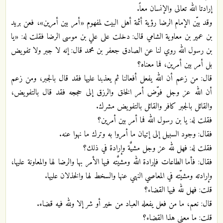
إرادتا الله تعالى والإنسان معاً.
وقد بيّن الإمام الرضا رؤية أئمة أهل البيت لمفهوم «أمر بين أمرين»، فعن بريد
بن عمير بن معاوية الشامي قال: دخلت على علي بن موسى الرضا فقلت له: «يا
بن رسول الله روي لنا عن الصادق جعفر بن محمد قال: إنه لا جبر ولا تفويض
بل أمر بين أمرين، فما معناه؟
قال: من زعم أن الله يفعل أفعالنا ثم يعذبنا عليها فقد قال بالجبر، ومن زعم
أن الله عز وجل فوّض أمر الخلق والرزق إلى حججه فقد قال بالتفويض،
والقائل بالجبر كافر والقائل بالتفويض مشرك.
فقلت له: يا بن رسول الله فما أمر بين أمرين؟
فقال: وجود السبيل إلى إتيان ما أمروا به وترك ما نهوا عنه.
فقلت له: فهل لله عز وجل مشيَّة وإرادة في ذلك؟
فقال: فأما الطاعات فإرادة الله ومشيَّته فيها الأمر بها والرضا لها والمعاونة عليها،
وإرادته ومشيّته في المعاصي النهي عنها والسخط لها والخذلان عليها.
قلت: فهل لله فيها القضاء؟
قال: نعم، ما من فعل يفعله العباد من خير أو شر إلا ولله فيه قضاء.
قلت: ما معنى هذا القضاء؟