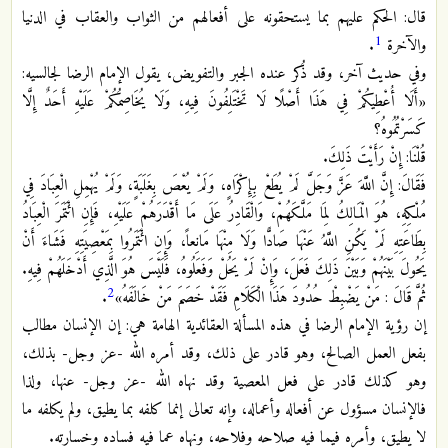
قال: الحكم عليهم بما يستحقونه على أفعالهم من الثواب والعقاب في الدنيا
1
والآخرة
.
وفي حديث آخر، وقد ذُكر عنده الجبر والتفويض، يقول الإمام الرضا لجالسيه:
«أَلَا أُعْطِيكُمْ فِي هَذَا أَصْلًا لَا تَخْتَلِفُونَ فِيهِ، وَلَا يُخَاصِمُكُمْ عَلَيْهِ أَحَدٌ إِلَّا
كَسَرْتُمُوهُ؟
قُلْنَا: إِنْ رَأَيْتَ ذَلِكَ.
فَقَالَ: إِنَّ اللَّهَ عَزَّ وَجَلَّ لَمْ يُطَعْ بِإِكْرَاهٍ، وَلَمْ يُعْصَ بِغَلَبَةٍ، وَلَمْ يُهْمِلِ الْعِبَادَ فِي
مُلْكِهِ، هُوَ الْمَالِكُ لِمَا مَلَّكَهُمْ، وَالْقَادِرُ عَلَى مَا أَقْدَرَهُمْ عَلَيْهِ، فَإِنِ ائْتَمَرَ الْعِبَادُ
بِطَاعَتِهِ لَمْ يَكُنِ اللَّهُ عَنْهَا صَادًّا وَلَا مِنْهَا مَانِعاً، وَإِنِ ائْتَمَرُوا بِمَعْصِيَتِهِ فَشَاءَ أَنْ
يَحُولَ بَيْنَهُمْ وَبَيْنَ ذَلِكَ فَعَلَ، وَإِنْ لَمْ يَحُلْ وَفَعَلُوهُ، فَلَيْسَ هُوَ الَّذِي أَدْخَلَهُمْ فِيهِ.
2
ثُمَّ قَالَ : مَنْ يَضْبِطْ حُدُودَ هَذَا الْكَلَامِ فَقَدْ خَصَمَ مَنْ خَالَفَهُ»
.
إن رؤية الإمام الرضا في هذه المسألة العقائدية الهامة هي: إن الإنسان مطالب
بفعل العمل الصالح، وهو قادر على ذلك، وقد أمره الله -عز وجل- بذلك،
وهو كذلك قادر على فعل المعصية وقد نهاه الله -عز وجل- عنها، ولذا
فالإنسان مسؤول عن أفعاله وأعماله، وإنه تعالى إنما كلفه بما يطيق، ولم يكلفه ما
لا يطيق، وأمره فيما فيه صلاحه وفلاحه، ونهاه عما فيه فساده وخسارته.