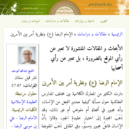
تجاوز إلى المحتوى الرئيسي
المجيب
ادعية و زيارات
مقالات و دراسات
شبهات و ردود
مركز
الرئيسية
»
مقالات و دراسات
»
الإمام الرضا (ع) ونظرية أمر بين الأمرين
الإشعاع
أنت هنا
الأبحاث و المقالات المنشورة لا تعبر عن
الإسلامي
رأي الموقع بالضرورة ، بل تعبر عن رأي
أصحابها
الشيخ عبدالله اليوسف
نشر قبل سنتان
الإمام الرضا (ع) ونظرية أمر بين الأمرين
القراءات:
5747
حقول مرتبطة:
دارت الكثير من المعارك الكلامية بين مختلف المدارس
العقيدة الإسلامية
العقائدية حول مسألة كيفية صدورِ الفِعل من الإنسان،
الكلمات الرئيسية:
وأنه مجبور في أفعاله أم مفوض أم غير ذلك، وقد
الامام الرضا
-
علي
ذَهَبَ المجبرة إلى اختيار عقيدةِ الجبر، وقالوا بأنَّ
بن موسى الرضا
-
الإنسان فاعلٌ مجبور ومسيَّر. وفي المقابل ذَهَبَ المفوضة