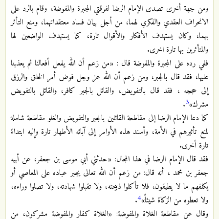
ومن جهة أخرى تصدى الإمام الرضا لفرقتي المجبرة والمفوضة، وقام بالرد على
الانحراف العقدي والفكري لهما، من أجل بيان فساد معتقداتهما، ومنع التأثر
بهما، وكان يستهدف الأفكار والأقوال تارة، كما يستهدف الواضعين لها
والمتأثرين بها تارة اخرى.
ففي رده على المجبرة والمفوضة قال : «من زعم أن الله يفعل أفعالنا ثم يعذبنا
عليها، فقد قال بالجبر، ومن زعم أن الله عز وجل فوض أمر الخلق والرزق
إلى حججه ، فقد قال بالتفويض، والقائل بالجبر كافر، والقائل بالتفويض
3
مشرك»
.
كما دعا الإمام الرضا إلى مقاطعة القائلين بالجبر والتفويض والغلو مقاطعة شاملة
لمنع تأثيرهم في الأمة، وأسند هذه الأوامر إلى آبائه الأطهار تارة وإليه ابتداءً
تارة أخرى.
فقد قال الإمام الرضا في هذا المجال: «حدثني أبي موسى بن جعفر، عن أبيه
جعفر بن محمد ، أنه قال: من زعم أن الله تعالى يجبر عباده على المعاصي أو
يكلفهم ما لا يطيقون، فلا تأكلوا ذبيحته، ولا تقبلوا شهادته، ولا تصلوا وراءه،
4
ولا تعطوه من الزكاة شيئاً»
.
وقال عن مقاطعة الغلاة والمفوضة: «الغلاة كفار والمفوضة مشركون، من