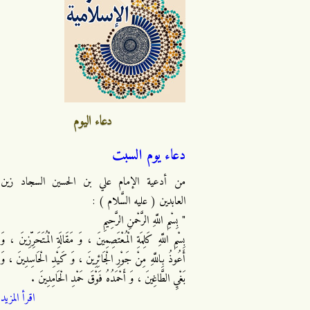
دعاء اليوم
دعاء يوم السبت
من أدعية الإمام علي بن الحسين السجاد زين
العابدين ( عليه السَّلام ) :
" بِسْمِ اللَّهِ الرَّحْمنِ الرَّحِيمِ
بِسْمِ اللَّهِ كَلِمَةِ الْمُعْتَصِمِينَ ، وَ مَقَالَةِ الْمُتَحَرِّزِينَ ، وَ
أَعُوذُ بِاللَّهِ مِنْ جَوْرِ الْجَائِرِينَ ، وَ كَيْدِ الْحَاسِدِينَ ، وَ
بَغْيِ الطَّاغِينَ ، وَ أَحْمَدُهُ فَوْقَ حَمْدِ الْحَامِدِينَ .
اقرأ المزيد