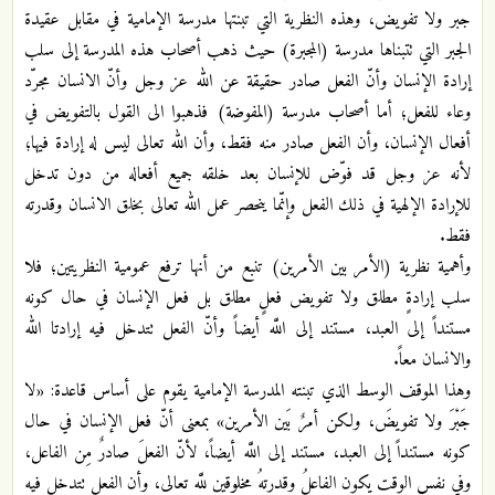
جبر ولا تفويض، وهذه النظرية التي تبنتها مدرسة الإمامية في مقابل عقيدة
الجبر التي تتبناها مدرسة (المجبرة) حيث ذهب أصحاب هذه المدرسة إلى سلب
إرادة الإنسان وأنّ الفعل صادر حقيقة عن الله عز وجل وأنّ الانسان مجرّد
وعاء للفعل؛ أما أصحاب مدرسة (المفوضة) فذهبوا الى القول بالتفويض في
أفعال الإنسان، وأن الفعل صادر منه فقط، وأن الله تعالى ليس له إرادة فيها؛
لأنه عز وجل قد فوّض للإنسان بعد خلقه جميع أفعاله من دون تدخل
للإرادة الإلهية في ذلك الفعل وإنّما ينحصر عمل الله تعالى بخلق الانسان وقدرته
فقط.
وأهمية نظرية (الأمر بين الأمرين) تنبع من أنها ترفع عمومية النظريتين؛ فلا
سلب إرادةٍ مطلق ولا تفويض فعلٍ مطلق بل فعل الإنسان في حال كونه
مستنداً إلى العبد، مستند إلى اللَّه أيضاً وأنّ الفعل تتدخل فيه إرادتا الله
والانسان معاً.
وهذا الموقف الوسط الذي تبنته المدرسة الإمامية يقوم على أساس قاعدة: «لا
جَبْرَ ولا تفويضَ، ولكن أمرٌ بَين الأمرين» بمعنى أنّ فعل الإنسان في حال
كونه مستنداً إلى العبد، مستند إلى اللَّه أيضاً، لأنّ الفعلَ صادرٌ مِن الفاعل،
وفي نفس الوقت يكون الفاعلُ وقدرتهُ مخلوقين للَّه تعالى، وأن الفعل تتدخل فيه