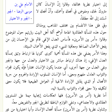
الامام علي بن
إلى اختيار نظرية مخالفة، وقالوا إنّ الإنسانَ كائن
موسى الرضا
-
الجبر
متروكٌ لحاله، ومفوض في أفعاله وأعماله، وأنّ أفعاله لا
-
الجبر و الاختيار
تستند إلى الله مطلقاً.
وفي ظل هذا الانقسام بين مختلف المذاهب يومذاك
حول هذه المسألة العقائدية الهامة أوضح أئمة أهل البيت رؤيتهم حول الموضوع
وقالوا: «أمر بين الأمرين» فأساس العدل الإلهي قائم على الإحسان إلى من
يفعل الأعمال الصالحة ومعاقبة المسيء الذي يفعل الأعمال السيئة.
وهذا الأمر يضفي على هذه المسألة أهمية كبرى كونها لها ارتباط وثيق بمسألة
العدل الإلهي؛ إذ هناك ارتباط مباشر بين الاختيار والعدل من جهة والجبر
ونفي العدل من جهة أخرى، أي عندما يكون الإنسان مختاراً فإنّه يكون للجزاء
والثواب العادل مفهوم ومعنى. أما الإنسان المسلوب الإرادة والمحروم من حرية
الأفعال أو الذي يقابل الإرادة الالهية أو العوامل الطبيعية فلا يكون معنى
لتكليفه ولا معنى للجزاء والثواب بالنسبة اليه.
أما نظرية (أمر بين الأمرين) فلها انعكاسات إيجابية مهمة على المستويين
العقائدي والاجتماعي، وتنفي اللوازم الباطلة لنظريتي الجبر والتفويض معاً.
وتتناول نظرية (أمر بين الأمرين) مسألة أفعال الإنسان وأنها اختيارية من غير