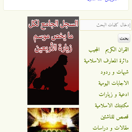
‏إدخال كلمات البحث ‏
القران الكريم
المجيب
دائرة المعارف الاسلامية
شبهات و ردود
الاجابات اليومية
ادعية و زيارات
مكتبتك الاسلامية
قصص للناشئين
مقالات و دراسات