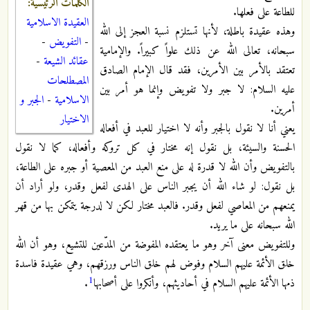
الكلمات الرئيسية:
للطاعة على فعلها.
العقيدة الاسلامية
وهذه عقيدة باطلة، لأنها تستلزم نسبة العجز إلى الله
-
التفويض
-
سبحانه، تعالى الله عن ذلك علواً كبيراً. والإمامية
عقائد الشيعة
-
تعتقد بالأمر بين الأمرين، فقد قال الإمام الصادق
المصطلحات
عليه السلام: لا جبر ولا تفويض وإنما هو أمر بين
الاسلامية
-
الجبر و
أمرين.
الاختيار
يعني أنا لا نقول بالجبر وأنه لا اختيار للعبد في أفعاله
الحسنة والسيئة، بل نقول إنه مختار في كل تروكه وأفعاله، كما لا نقول
بالتفويض وأن الله لا قدرة له على منع العبد من المعصية أو جبره على الطاعة،
بل نقول: لو شاء الله أن يجبر الناس على الهدى لفعل وقدر، ولو أراد أن
يمنعهم من المعاصي لفعل وقدر. فالعبد مختار لكن لا لدرجة يتمكن بها من قهر
الله سبحانه على ما يريد.
وللتفويض معنى آخر وهو ما يعتقده المفوضة من المدّعين للتشيع، وهو أن الله
خلق الأئمة عليهم السلام وفوض لهم خلق الناس ورزقهم، وهي عقيدة فاسدة
1
ذمها الأئمة عليهم السلام في أحاديثهم، وأنكروا على أصحابها
.