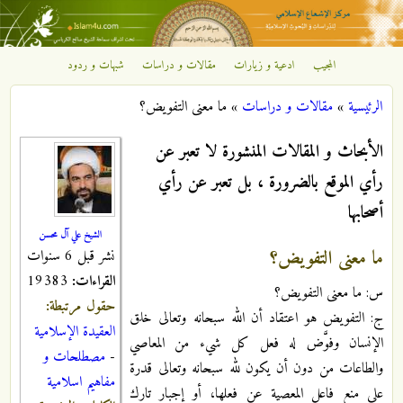
تجاوز إلى المحتوى الرئيسي
المجيب
ادعية و زيارات
مقالات و دراسات
شبهات و ردود
مركز
الرئيسية
»
مقالات و دراسات
»
ما معنى التفويض؟
الإشعاع
أنت هنا
الأبحاث و المقالات المنشورة لا تعبر عن
الإسلامي
رأي الموقع بالضرورة ، بل تعبر عن رأي
أصحابها
الشيخ علي آل محسن
ما معنى التفويض؟
نشر قبل 6 سنوات
القراءات:
19383
س: ما معنى التفويض؟
حقول مرتبطة:
ج: التفويض هو اعتقاد أن الله سبحانه وتعالى خلق
العقيدة الإسلامية
الإنسان وفوَّض له فعل كل شيء من المعاصي
-
مصطلحات و
والطاعات من دون أن يكون لله سبحانه وتعالى قدرة
مفاهيم اسلامية
على منع فاعل المعصية عن فعلها، أو إجبار تارك