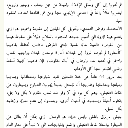
ثم تحولوا إلى كل وسائل الإذلال والمهانة من سجن وتعذيب وتهجير وترويع،
ليضربوا مثَلاً رائعاً في التعاطي الإيجابي معها ومن ثم إفقادها الهدف المنشود
منها.
الاستعصاء وفرض التحدي، وتحويل كل الميادين إلى مقاومة وصمود؛ هو الذي
يحطم هيبة الدولة التي أصبح جنودها المدججون بالسلاح دليلاً على سقوط هيبتها
من النفوس، فالهيبة حالة نفسية تؤدي الغرض مادامت تحتفظ بفاعليتها
كأسطورة لم تجرب النزول إلى الميدان، أما إذا توسطت الميدان وواجهها الشعب
واستمر في تحديه لها، وترسخت في أبنائه مقاومتها؛ فإن فاعليتها كهيبة تسقط
وتنتهي لتتبخر معها كل الأوهام.
بعد مرور 64 عاماً على محنة فلسطين تشهد شوارعها ومنعطفاتها وبساتينها
ومياهها ومداخلها ومخارجها أن للمحتل جنوداً يجوبون الشوارع ويسيطرون على
نقاط التفتيش، وهم كل يوم في كر وفر ضد شعب مقاوم لا يكل ولا يمل،
يقتلونه أحياناً ويسجنونه في أحيان أخرى، ويعمدون إلى هدم منازله وازعاجه
بكل السبل.
جيش مرتزق باطش وليس دولة، هو الوصف الذي يمكن أن يطلق على
السيطرة بواسطة نقاط التفتيش والقمع والمواجهات التي لا تهدأ على مدار العام