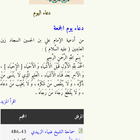
دعاء اليوم
دعاء يوم الجمعة
من أدعية الإمام علي بن الحسين السجاد زين
العابدين ( عليه السَّلام ) :
" بِسْمِ اللَّهِ الرَّحْمنِ الرَّحِيمِ
الْحَمْدُ لِلَّهِ الْأَوَّلِ قَبْلَ الْأَشْيَاءِ وَ الْأَحْيَاءِ [ الْإِحْيَاءِ ] ،
وَ الْآخِرِ بَعْدَ فَنَاءِ الْأَشْيَاءِ ، الْعَلِيمِ الَّذِي لَا يَنْسَى مَنْ
ذَكَرَهُ ، وَ لَا يَنْقُصُ مَنْ شَكَرَهُ ، وَ لَا يُخَيِّبُ مَنْ دَعَاهُ
، وَ لَا يَقْطَعُ رَجَاءَ مَنْ رَجَاهُ .
اقرأ المزيد
المرفق
الحجم
سماحة الشيخ ضياء الزبيدي
486.43