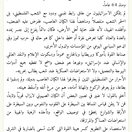
ومنذ 64 عاماً.
لم يتمكن الاسرائيليون من خلق رابط نفسي ودود مع الشعب الفلسطيني، بل
استمر الشعب منفصلاً ومناهضاً لهذا الكيان الغاصب، ففرض عليه الضعف،
وأفقده الهيبة، لأنه فقد حماية أهل الأرض، فكان دائماً يفزع إلى جسر يمده
بالعدة والعتاد كلما تعرض لهزة أو سخط داخلي كما هو حاله في حرب تموز وفي
الدعم السياسي اليومي من المؤسسات والدول الأخرى.
صناعة القوة بأميركا وبريطانيا وبالخارج عموماً وبسكوت الإعلام والنقد العالمي
والإنساني ضد «إسرائيل» وغيرها هو ضعف واضح لا تغطيه جميع أدوات
البهرجة والتجميل، ولا الاستعراضات العسكرية ضد شعب يطالب بحريته.
الأحرار من الفلسطينيني الذين لم يعترفوا لهذا الكيان الغاصب بدولة، ولم يسلموا له
بطاعة، ولم يعرفو الركوع والمهانة أمامه، هم من مرغ أنفه وأسقط هيبته.
أختم بالقول: لا ضير في تصور البعض أن الكيان الصهيوني لايزال قويّاً وثابتاً،
فمن لا يتقن قياس المسافة بين السيطرة على القلوب والنفوس وبين السيطرة على
الأزقة والشوارع يخطئ في توصيف الواقع، وتأخذه الرهبة والهيبة من
استعراضات العساكر والمرتزقة.
الاستعصاء على التطويع كسر هيبة القوة التي كانت تسمى بالضاربة في الشرق