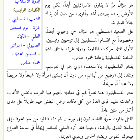
الدولة الاسلامية
هو سؤالٌ مرٌّ لا يفارق الاسرائيليين أبداً، لكن يوم
الكلمات الرئيسية:
الأرض يعيده بصدى أشد وأقوى، من دون أن يترك
الشعب الفلسطيني
-
مجالاً للمواربة.
غزة
-
يوم فلسطين
على الصعيد الفلسطيني هو سؤال حي وحيوي أيضاً،
العالمي
-
الكيان
وخصوصاً مع انقسام الفلسطينيين إلى توجهين رئيسيين،
الصهيوني
-
اسرائيل
الأول تمثله حركات المقاومة ودولة غزة، والثاني تمثله
-
فلسطين المحتلة
-
السلطة الفلسطينية بزعامة محمود عباس.
محمود عباس
يفخر الفلسطينيون بالاستعصاء الذي ينمو في نفوسهم،
ويتمدد إلى الرضيع من أبنائهم، من دون أن يستثني امرأة ولا شيخاً ولا مريضاً
ولا سجيناً أو جريحاً.
يعتبر الفلسطينيون هذا نصراً لهم في معادلة باعهم فيها العرب بأبخس الأثمان،
واتحدت عليهم قوى العالم من كل مكان، وعمل البطش فيهم طويلاً على مدى
أكثر من ستين عاماً.
القتل والموت حوَّله الفلسطينيون إلى مهرجان شهادة، فنقلوه من حيز الخوف إلى
ساحة الشوق والرغبة، وحينها فقد أثره السلبي ليستثمر إيجاباً في ساحة الصراع
فيحرك النفوس ويضخ الحماس ويقوي العزيمة.