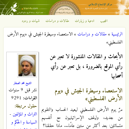
تجاوز إلى المحتوى الرئيسي
المجيب
ادعية و زيارات
مقالات و دراسات
شبهات و ردود
مركز
الرئيسية
»
مقالات و دراسات
»
الاستعصاء وسيطرة الجيش في «يوم الأرض
الإشعاع
أنت هنا
الفلسطيني»
الإسلامي
الأبحاث و المقالات المنشورة لا تعبر عن
رأي الموقع بالضرورة ، بل تعبر عن رأي
أصحابها
الشيخ محمد الصفار
الاستعصاء وسيطرة الجيش في «يوم
نشر قبل 9 سنوات
الأرض الفلسطيني»
القراءات:
9291
حقول مرتبطة:
مرَّ يوم الأرض الفلسطيني ليعيد الحساب والتقويم
التراث و المؤلفين
-
من جديد، وليقف الإسرائيليون مع أنفسهم
السياسة و الحكم و
متسائلين: بعد أكثر من ستين عامًا... ماذا حققنا؟