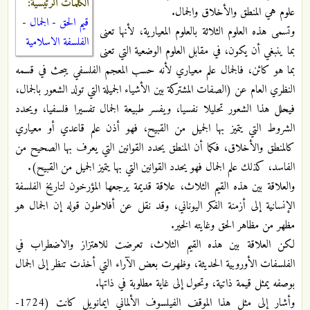
الكلمات الرئيسية:
علوم هي المنطق والأخلاق والجمال.
قيم الحق
-
الجمال
-
وتسمى هذه العلوم الثلاثة بالعلوم المعيارية، لأنها تعنى
الفلسفة الاسلامية
بما ينبغي أن يكون، في مقابل العلوم الوضعية التي تعنى
بما هو كائن، فالجمال علم معياري لأنه حسب المعجم الفلسفي يبحث في قسمه
النظري العام عن (الصفات المشتركة بين الأشياء الجميلة التي تولد الشعور بالجمال،
فيحلل هذا الشعور تحليلا نفسيا، ويفسر طبيعة الجمال تفسيرا فلسفيا، ويحدد
الشروط التي يتميز بها الجميل من القبيح، فهو أذن علم قاعدي أو معياري
كالمنطق والأخلاق، فكما أن المنطق يحدد القوانين التي يعرف بها الصحيح من
الفاسد، كذلك علم الجمال فهو يحدد القوانين التي بها يتميز الجميل من القبيح).
والعلاقة بين هذه القيم الثلاث، علاقة قديمة يرجعها المؤرخون لتاريخ الفلسفة
الإنسانية إلى أزمنة الفكر اليوناني، وقد نقل عن أفلاطون قوله إن الجمال هو
مظهر من مظاهر الحق وغايته الخير.
لكن العلاقة بين هذه القيم الثلاث، تعرضت للاهتزاز والاضطراب في
الفلسفات الأوروبية الحديثة، وظهرت بعض الآراء التي أخذت تنظر إلى الجمال
بوصفه يمثل قيمة ذاتية، وتحول إلى غاية مطلوبة في ذاتها.
وأشار إلى مثل هذا الموقف الفيلسوف الألماني ايمانويل كانت (1724-