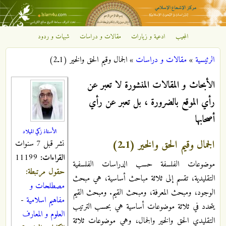
تجاوز إلى المحتوى الرئيسي
المجيب
ادعية و زيارات
مقالات و دراسات
شبهات و ردود
مركز
الرئيسية
»
مقالات و دراسات
»
الجمال وقيم الحق والخير (1ـ2)
الإشعاع
أنت هنا
الأبحاث و المقالات المنشورة لا تعبر عن
الإسلامي
رأي الموقع بالضرورة ، بل تعبر عن رأي
أصحابها
الأستاذ زكي الميلاد
الجمال وقيم الحق والخير (1ـ2)
نشر قبل 7 سنوات
القراءات:
11199
موضوعات الفلسفة حسب الدراسات الفلسفية
حقول مرتبطة:
التقليدية، تقسم إلى ثلاثة مباحث أساسية، هي مبحث
مصطلحات و
الوجود، ومبحث المعرفة، ومبحث القيم. ومبحث القيم
مفاهيم اسلامية
-
يتحدد في ثلاثة موضوعات أساسية هي بحسب الترتيب
العلوم و المعارف
التقليدي الحق والخير والجمال، وهي موضوعات ثلاثة