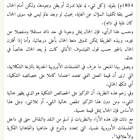
1804م) بقوله: (كل شيء له غاية تدرك أو يظن وجودها، ولكن أمام الجمال
نحس بثقة تكفينا السؤال عن الغاية، بحيث لو وجد عالم ليس فيه سوى الجمال
كان غاية في ذاته).
وحسب هذا الرأي، فإن الجمال يمثل وجودا في حد ذاته مستقلا ومنفصلا عن
غيره، وبهذه الطريقة يمكن تذوق متعة الجمال بأعلى درجاتها، وأما إذا أقترن
الجمال بالخير حسب قول الفيلسوف الألماني كانت لم يعد الجمال خالصاً في
جماله.
ويتصل بهذا المنحى ما عرف في الفلسفات الأوروبية الحديثة بالنزعة الشكلانية،
التي ترى أن قيمة العمل الفني تعتمد اعتمادا كاملا على خصائصه الشكلية،
أي شكله الجمالي.
وفي زعم هذه النظرية، أن التركيز على الخصائص الشكلية هو الذي يظهر جمالية
الشيء، ومن دون هذا التركيز تنقص جمالية الشيء أو تتلاشى، وعلى هذا
الأساس فإن الجمال يمثل قيمة حسية.
مع ذلك فإن هذه الآراء والنظريات لم تسلم من النقد والنقاش حتى في داخل
الفلسفات الأوروبية نفسها، التي تتعدد وتتنوع في مذاهبها واتجاهاتها الفكرية
1
والأخلاقية
.