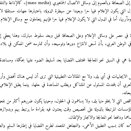
وبالعموم إلى وسائل الاتصال الجماهيري (mass media)، كالإذاعة والتلفاز
 التي يكون الإعلام فيها حرا وبعيدا عن سيطرة الدولة، باعتبارها جهات مستقلة لا 
آربها، أما في الدول التي لا يكون الإعلام فيها حرا فإنهم يتعاملون مع وسائل الإعلام ب
 في مصر على وسائل الإعلام وعلى الصحافة قبل وبعد سقوط مبارك، وهذا يعطي إش
ي الوطن العربي، بأن تسعى لانتزاع دورها وتوسيعه، وأن تمارسه ضمن الممكن في بلاد
امة هي في السبق نحو المعالجة لمختلف القضايا بعد تسليط الضوء عليها بحكمة، ومسا
افل الايجابيات في أي بلد، ولا مع المقالات التطبيلية التي ترى أن ليس هناك أفضل و
عربي أن يتحدث المسئول عن المشاكل ويطلب المساعدة في حلها، بينما يطبل الإعلامي
حانه.
اقص التي لا يخلو منها بلد، ولا يساهمون في الحلول، وحينها يكون ضررهم أكثر من نفع
لمؤسسات المرتبطة بالدولة على تخصيص وقت يعتنون فيه بقراءة ما يرتبط بهم وبدوا
ما ودافعا نحو المعالجة والانجاز والإتقان.
ه كان بسبب التطبيل الأعمى، والتجاهل المتعمد لطرح القضايا في إطارها السليم وال