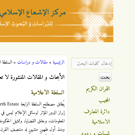
مركز
الإشعاع
‏إدخال كلمات البحث ‏
الرئيسية
»
مقالات و دراسات
»
السلطة ا
أنت هنا
الإسلامي
الأبحاث و المقالات المنشورة لا تع
القران الكريم
السلطة الاعلامية
المجيب
دائرة المعارف
إبراز الدور المؤثر لوسائل الإعلام ليس ف
الاسلامية
المعلومات، وخلق القضايا، وتمثيل الحكو
ومنذ أول ظهورٍ مشهورٍ له منتصف القرن ا
شبهات و ردود