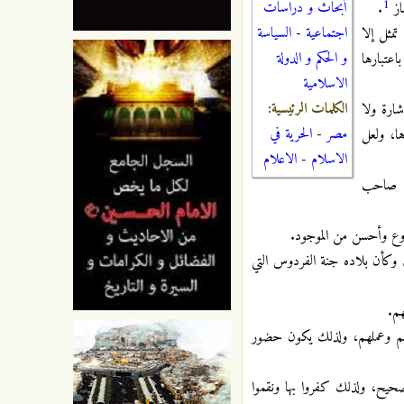
1
أبحاث و دراسات
.
اجتماعية
-
السياسة
تمثل إلا
و الحكم و الدولة
اعتبارها
الاسلامية
الكلمات الرئيسية:
ارة ولا
مصر
-
الحرية في
ها، ولعل
الاسلام
-
الاعلام
عدة صاحب
أروع وأحسن من الموجود.
 وكأن بلاده جنة الفردوس التي
هم.
ئرهم وعملهم، ولذلك يكون حضور
صحيح، ولذلك كفروا بها ونقموا