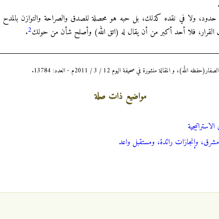
حدود، ولا في نقده كذلك، بل حبه هو محصلة للصدق والصراحة والتوازن بالمد
2
لقرار، فلا أحد أكبر من أن يقال له (اتق الله) وأصلح شأن من حولك
.
)، و المقالة منشورة في صحيفة اليوم 12 / 3 / 2011م - العدد: 13784.
مواضيع ذات صلة
الاستراتيجية
شرق، وإنجازات رائدة، ومستقبل واعد