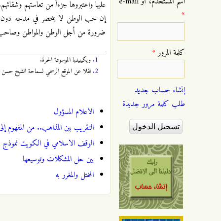
‏اسم المستخدم، أو e-mail
عليها واعتبروها جزءاً من تعاستهم وشقائهم.
*
إن حب الوطن لا ينحصر في مدحه دون 
ضرورة من أجل الوطن والمواطن وصاحب ا
‏كلمة المرور ‏
*
1.
ويكيبيديا الموسوعة الحرة.
2.
نقلا عن الموقع الرسمي لسماحة الشيخ حسن الصفار(حفظه الله
إنشاء حساب جديد
طلب كلمة مرور جديدة
الاعلام المسؤول
التقريب بين المذاهب.. من المفهوم إلى 
الوقف الاسلامي في الكويت نموذج م
بين حل المشكلات وتوسيعها
المختل والمغرر به