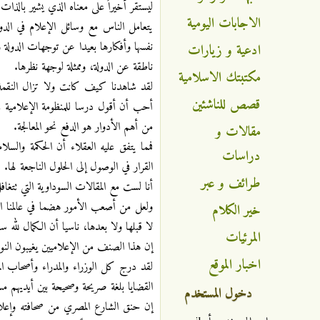
ليستقر أخيراً على معناه الذي يشير بالذات إلى الصحافة 
الاجابات اليومية
يتعامل الناس مع وسائل الإعلام في الدول
نفسها وأفكارها بعيدا عن توجهات الدولة وم
ادعية و زيارات
ناطقة عن الدولة، وممثلة لوجهة نظرها.
مكتبتك الاسلامية
لقد شاهدنا كيف كانت ولا تزال النقمة
قصص للناشئين
أحب أن أقول درسا للمنظومة الإعلامية ف
من أهم الأدوار هو الدفع نحو المعالجة.
مقالات و
فمما يتفق عليه العقلاء أن الحكمة والسل
دراسات
القرار في الوصول إلى الحلول الناجعة لها.
طرائف و عبر
أنا لست مع المقالات السوداوية التي تتغ
ولعل من أصعب الأمور هضما في عالمنا ال
خير الكلام
لا قبلها ولا بعدها، ناسيا أن الكمال لله سب
المرئيات
إن هذا الصنف من الإعلاميين يغيبون النو
اخبار الموقع
لقد درج كل الوزراء والمدراء وأصحاب ا
القضايا بلغة صريحة وصحيحة بين أيديهم مساه
دخول المستخدم
إن حنق الشارع المصري من صحافته وإعلام