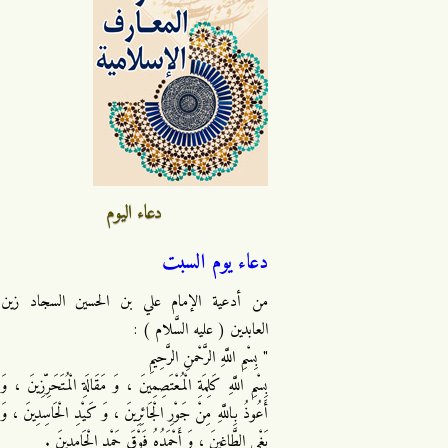
دعاء اليوم
دعاء يوم السبت
من أدعية الإمام علي بن الحسين السجاد زين
العابدين ( عليه السَّلام ) :
" بِسْمِ اللَّهِ الرَّحْمنِ الرَّحِيمِ
بِسْمِ اللَّهِ كَلِمَةِ الْمُعْتَصِمِينَ ، وَ مَقَالَةِ الْمُتَحَرِّزِينَ ، وَ
أَعُوذُ بِاللَّهِ مِنْ جَوْرِ الْجَائِرِينَ ، وَ كَيْدِ الْحَاسِدِينَ ، وَ
بَغْيِ الطَّاغِينَ ، وَ أَحْمَدُهُ فَوْقَ حَمْدِ الْحَامِدِينَ .