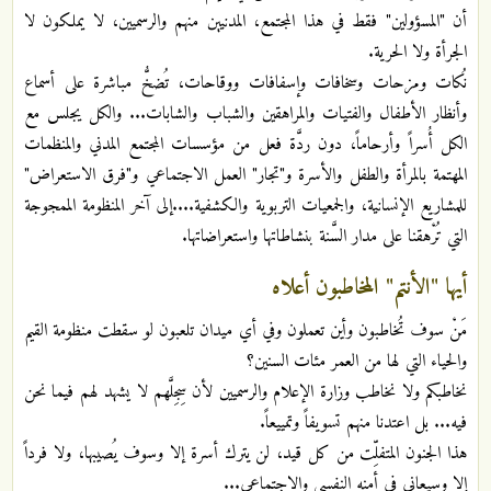
أن "المسؤولين" فقط في هذا المجتمع، المدنيين منهم والرسميين، لا يملكون لا
الجرأة ولا الحرية.‏
نُكات ومزحات وسخافات وإسفافات ووقاحات، تُضخُّ مباشرة على أسماع
وأنظار الأطفال والفتيات والمراهقين والشباب والشابات... والكل يجلس مع
الكل أُسراً وأرحاماً، دون ردَّة فعل من مؤسسات المجتمع المدني والمنظمات
المهتمة بالمرأة والطفل والأسرة و"تجار" العمل الاجتماعي و"فرق الاستعراض"
للمشاريع الإنسانية، والجمعيات التربوية والكشفية....إلى آخر المنظومة الممجوجة
التي تُرْهقنا على مدار السَّنة بنشاطاتها واستعراضاتها.‏
أيها "الأنتم" المخاطبون أعلاه
مَنْ سوف تُخاطبون وأين تعملون وفي أي ميدان تلعبون لو سقطت منظومة القيم
والحياء التي لها من العمر مئات السنين؟‏
نخاطبكم ولا نخاطب وزارة الإعلام والرسميين لأن سِجِلَّهم لا يشهد لهم فيما نحن
فيه... بل اعتدنا منهم تسويفاً وتمييعاً.‏
هذا الجنون المتفلِّت من كل قيد، لن يترك أسرة إلا وسوف يُصيبها، ولا فرداً
إلا وسيعاني في أمنه النفسي والاجتماعي...‏