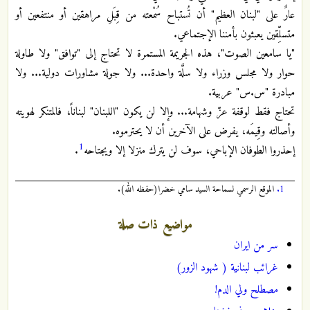
عارٌ على "لبنان العظيم" أن تُستباح سُمْعته من قِبَلِ مراهقين أو منتفعين أو
متسلِّقين يعبثون بأمننا الإجتماعي.‏
"يا سامعين الصوت"، هذه الجريمة المستمرة لا تحتاج إلى "توافق" ولا طاولة
حوار ولا مجلس وزراء ولا سلَّة واحدة... ولا جولة مشاورات دولية... ولا
مبادرة "س.س" عربية.‏
تحتاج فقط لوقفة عزّ وشهامة... وإلا لن يكون "اللبنان" لبناناً، فالمتنكر لهويته
وأصالته وقِيمَه، يفرض على الآخرين أن لا يحترموه.‏
1
إحذروا الطوفان الإباحي، سوف لن يترك منزلا إلا ويجتاحه
.‏
1.
الموقع الرسمي لسماحة السيد سامي خضرا(حفظه الله).
مواضيع ذات صلة
سر من ايران
غرائب لبنانية ( شهود الزور)
مصطلح ولي الدم!