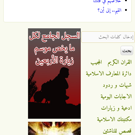
خلاصهم في فتنتنا
القيم.. إلى أين؟
‏إدخال كلمات البحث ‏
القران الكريم
المجيب
دائرة المعارف الاسلامية
شبهات و ردود
الاجابات اليومية
ادعية و زيارات
مكتبتك الاسلامية
قصص للناشئين