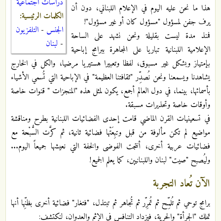
دراسات اجتماعية
هذا ما نحن عليه اليوم في الإعلام اللبناني، دون أن
الكلمات الرئيسية:
يرف جفن لمسؤول "مسؤول كان أو غير مسؤول"!‏
الجنس
-
التلفزيون
فمنذ مدة ليست بقليلة ونحن نشهد على الساحة
-
لبنان
الإعلامية اللبنانية تباريا على المجاهرة ببرامج إباحية
بإمتياز وبشكل غير مسبوق، لفظا وتعبيرا هستيريا مرضيا،‏ والكل في الخارج
يشاهدنا ويسمعنا ونحن نُصدِّر "ثقافتنا العظيمة" في الإباحية التي تُسمي الأشياء
بأسمائها، بينما، في دول العالم أجمع، يكون لمثل هذه "المنجزات " قنوات خاصة
وأوقات خاصة وتحذيرات مسبقة.‏
في تسعينيات القرن الماضي قامت إحدى الفضائيات اللبنانية بطرح ومناقشة
مواضيع لم تكن مألوفة من قبل وتبِعَتْها فضائية ثانية، ثم كرَّت السُّبْحة مع
فضائيات عربية أخرى، أنتجت الفوضى والخفة التي نعيشها جميعاً اليوم...
وليُصبح "صيت" لبنان واللبنانيين، كما يعلم الجميع!‏
الآن تُعاد التجربة
برامج توحي ثم تُلمِّح ثم تُمرِّر ثم تُجاهر ثم تبتذل، "فتغار" فضائية أخرى بظنِّها أنها
تملك "الجرأة" والحرية، فيزداد التنافس في الإثم والعدوان، لنكتشف:‏