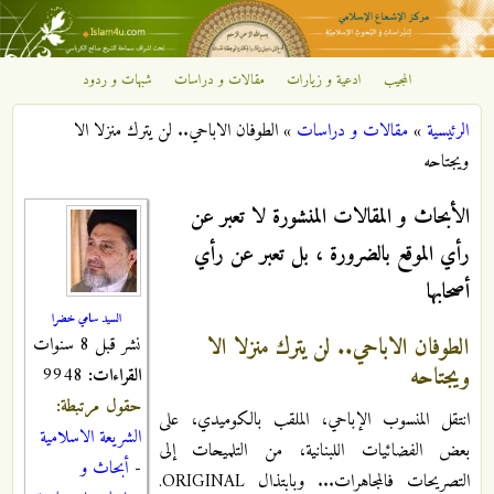
تجاوز إلى المحتوى الرئيسي
المجيب
ادعية و زيارات
مقالات و دراسات
شبهات و ردود
مركز
الرئيسية
»
مقالات و دراسات
»
الطوفان الاباحي.. لن يترك منزلا الا
الإشعاع
أنت هنا
ويجتاحه
الإسلامي
الأبحاث و المقالات المنشورة لا تعبر عن
رأي الموقع بالضرورة ، بل تعبر عن رأي
أصحابها
السيد سامي خضرا
الطوفان الاباحي.. لن يترك منزلا الا
نشر قبل 8 سنوات
ويجتاحه
القراءات:
9948
حقول مرتبطة:
انتقل المنسوب الإباحي، الملقب بالكوميدي، على
الشريعة الاسلامية
بعض الفضائيات اللبنانية، من التلميحات إلى
-
أبحاث و
التصريحات فالمجاهرات... وبابتذال ORIGINAL.